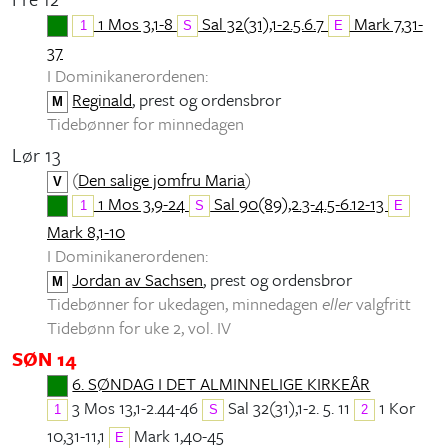
1 Mos 3,1-8
Sal 32(31),1-2.5.6.7
Mark 7,31-
1
S
E
37
I Dominikanerordenen:
Reginald
, prest og ordensbror
M
Tidebønner for minnedagen
Lør 13
(
Den salige jomfru Maria
)
V
1 Mos 3,9-24
Sal 90(89),2.3-4.5-6.12-13
1
S
E
Mark 8,1-10
I Dominikanerordenen:
Jordan av Sachsen
, prest og ordensbror
M
Tidebønner for ukedagen, minnedagen
eller
valgfritt
Tidebønn for uke 2, vol. IV
SØN 14
6. SØNDAG I DET ALMINNELIGE KIRKEÅR
3 Mos 13,1-2.44-46
Sal 32(31),1-2. 5. 11
1 Kor
1
S
2
10,31-11,1
Mark 1,40-45
E