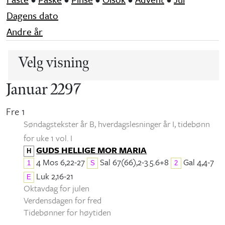
Dagens dato
Andre år
Velg visning
Januar 2297
Fre 1
Søndagstekster år B, hverdagslesninger år I
, tidebønn
for uke 1 vol. I
GUDS HELLIGE MOR MARIA
H
4 Mos 6,22-27
Sal 67(66),2-3.5.6+8
Gal 4,4-7
1
S
2
Luk 2,16-21
E
Oktavdag for julen
Verdensdagen for fred
Tidebønner for høytiden