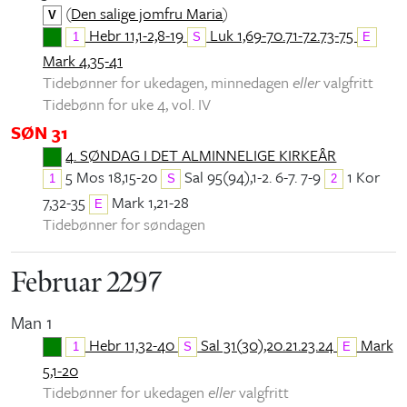
(
Den salige jomfru Maria
)
V
Hebr 11,1-2,8-19
Luk 1,69-70.71-72.73-75
1
S
E
Mark 4,35-41
Tidebønner for ukedagen, minnedagen
eller
valgfritt
Tidebønn for uke 4, vol. IV
SØN 31
4. SØNDAG I DET ALMINNELIGE KIRKEÅR
5 Mos 18,15-20
Sal 95(94),1-2. 6-7. 7-9
1 Kor
1
S
2
7,32-35
Mark 1,21-28
E
Tidebønner for søndagen
Februar 2297
Man 1
Hebr 11,32-40
Sal 31(30),20.21.23.24
Mark
1
S
E
5,1-20
Tidebønner for ukedagen
eller
valgfritt