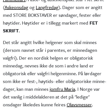
(
Askeonsdag
og
Langfredag
). Dager som er angitt
med STORE BOKSTAVER er søndager, fester eller
høytider. Høytider er i tillegg markert med
FET
SKRIFT
.
Det står angitt hvilke helgener som skal minnes
(dersom navnet står i parentes, er minne­dagen
valgfri). Der en nordisk helgen er obliga­torisk
minne­dag, nevnes ikke de som i andre land er
obliga­torisk eller valgfri helgen­minne. På lørdager
som ikke er fest-, høytids- eller obliga­toriske minne­
dager, kan man minnes
jomfru Maria
. I Norge var
det vanlig i middel­alderen at det på "ledige"
onsdager like­ledes kunne feires
Olavsmesser
.