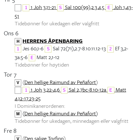
1 Joh 3,11-21
Sal 100(99),2.3.4.5
Joh 1,43-
1
S
E
51
Tidebønner for ukedagen
eller
valgfritt
Ons 6
HERRENS ÅPENBARING
H
Jes 60,1-6
Sal 72(71),2.7-8.10.11.12-13
Ef 3,2-
1
S
2
3a.5-6
Matt 2,1-12
E
Tidebønner for høytiden
Tor 7
(
Den hellige Raimund av Peñafort
)
V
1 Joh 3,22-4,6
Sal 2,7bc-8.10-12a
Matt
1
S
E
4,12-17.23-25
I Dominikanerordenen:
(
Den hellige Raimund av Peñafort
)
M
Tidebønner for ukedagen, minnedagen
eller
valgfritt
Fre 8
(
Den salige Torfinn
)
V