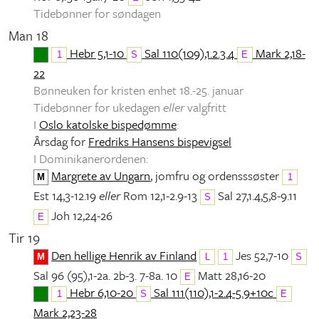
Tidebønner for søndagen
Man 18
Hebr 5,1-10
Sal 110(109),1.2.3.4
Mark 2,18-
1
S
E
22
Bønneuken for kristen enhet 18.-25. januar
Tidebønner for ukedagen
eller
valgfritt
I
Oslo katolske bispedømme
:
Årsdag for
Fredriks Hansens bispevigsel
I Dominikanerordenen:
Margrete av Ungarn
, jomfru og ordensssøster
M
1
Est 14,3-12.19
eller
Rom 12,1-2.9-13
Sal 27,1.4,5,8-9.11
S
Joh 12,24-26
E
Tir 19
Den hellige Henrik av Finland
Jes 52,7-10
M
L
1
S
Sal 96 (95),1-2a. 2b-3. 7-8a. 10
Matt 28,16-20
E
Hebr 6,10-20
Sal 111(110),1-2.4-5.9+10c
1
S
E
Mark 2,23-28