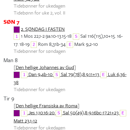
Tidebønner for ukedagen
Tidebønn for uke 2, vol. II
SØN 7
2. SØNDAG I FASTEN
1 Mos 22,1-2.9a.10-13.15-18
Sal 116(115),10+15. 16-
1
S
17. 18-19
Rom 8,31b-34
Mark 9,2-10
2
E
Tidebønner for søndagen
Man 8
[
Den hellige Johannes av Gud
]
Dan 9,4b-10
Sal 79(78),8.9.11+13
Luk 6,36-
1
S
E
38
Tidebønner for ukedagen
Tir 9
[
Den hellige Fransiska av Roma
]
Jes 1,10.16-20
Sal 50(49),8-9.16bc-17.21+23
1
S
E
Matt 23,1-12
Tidebønner for ukedagen