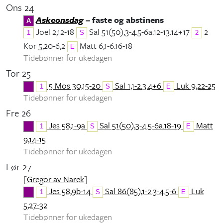
Ons 24
Askeonsdag
– faste og abstinens
A
Joel 2,12-18
Sal 51(50),3-4.5-6a.12-13.14+17
2
1
S
2
Kor 5,20-6,2
Matt 6,1-6.16-18
E
Tidebønner for ukedagen
Tor 25
5 Mos 30,15-20
Sal 1,1-2.3.4+6
Luk 9,22-25
1
S
E
Tidebønner for ukedagen
Fre 26
Jes 58,1-9a
Sal 51(50),3-4.5-6a.18-19
Matt
1
S
E
9,14-15
Tidebønner for ukedagen
Lør 27
[
Gregor av Narek
]
Jes 58,9b-14
Sal 86(85),1-2.3-4.5-6
Luk
1
S
E
5,27-32
Tidebønner for ukedagen