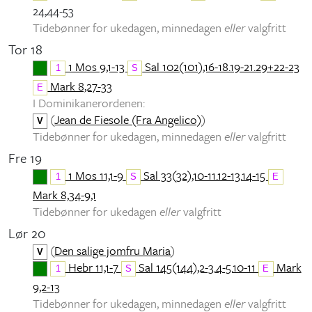
24,44-53
Tidebønner for ukedagen, minnedagen
eller
valgfritt
Tor 18
1 Mos 9,1-13
Sal 102(101),16-18.19-21.29+22-23
1
S
Mark 8,27-33
E
I Dominikanerordenen:
(
Jean de Fiesole (Fra Angelico)
)
V
Tidebønner for ukedagen, minnedagen
eller
valgfritt
Fre 19
1 Mos 11,1-9
Sal 33(32),10-11.12-13.14-15
1
S
E
Mark 8,34-9,1
Tidebønner for ukedagen
eller
valgfritt
Lør 20
(
Den salige jomfru Maria
)
V
Hebr 11,1-7
Sal 145(144),2-3.4-5.10-11
Mark
1
S
E
9,2-13
Tidebønner for ukedagen, minnedagen
eller
valgfritt