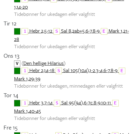
1,14-20
Tidebønner for ukedagen
eller
valgfritt
Tir 12
Hebr 2,5-12
Sal 8,2ab+5.6-7.8-9
Mark 1,21-
1
S
E
28
Tidebønner for ukedagen
eller
valgfritt
Ons 13
(
Den hellige Hilarius
)
V
Hebr 2,14-18
Sal 105(104),1-2.3-4.6-7.8-9
1
S
E
Mark 1,29-39
Tidebønner for ukedagen, minnedagen
eller
valgfritt
Tor 14
Hebr 3,7-14
Sal 95(94),6-7c.8-9.10-11
1
S
E
Mark 1,40-45
Tidebønner for ukedagen
eller
valgfritt
Fre 15