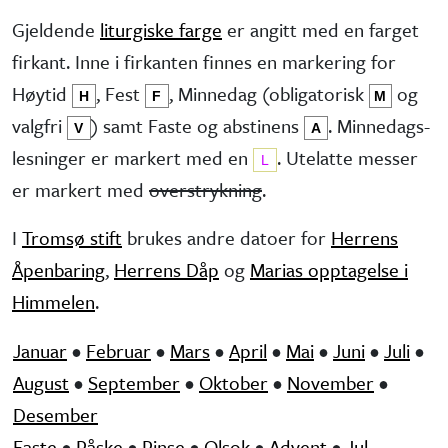
Gjeldende
liturgiske farge
er angitt med en farget
firkant. Inne i firkanten finnes en markering for
Høytid
, Fest
, Minne­dag (obliga­torisk
og
H
F
M
valg­fri
) samt Faste og abstinens
. Minnedags­
V
A
lesninger er markert med en
. Utelatte messer
L
er markert med
overstrykning
.
I
Tromsø stift
brukes andre datoer for
Herrens
Åpenbaring
,
Herrens Dåp
og
Marias opptagelse i
Himmelen
.
Januar
•
Februar
•
Mars
•
April
•
Mai
•
Juni
•
Juli
•
August
•
September
•
Oktober
•
November
•
Desember
Faste
•
Påske
•
Pinse
•
Olsok
•
Advent
•
Jul