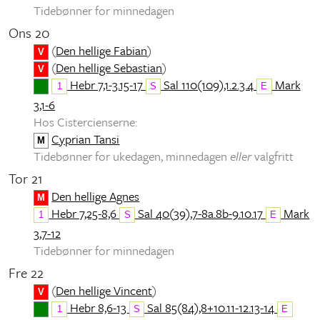
Tidebønner for minnedagen
Ons 20
(
Den hellige Fabian
)
V
(
Den hellige Sebastian
)
V
Hebr 7,1-3.15-17
Sal 110(109),1.2.3.4
Mark
1
S
E
3,1-6
Hos Cistercienserne:
Cyprian Tansi
M
Tidebønner for ukedagen, minnedagen
eller
valgfritt
Tor 21
Den hellige Agnes
M
Hebr 7,25-8,6
Sal 40(39),7-8a.8b-9.10.17
Mark
1
S
E
3,7-12
Tidebønner for minnedagen
Fre 22
(
Den hellige Vincent
)
V
Hebr 8,6-13
Sal 85(84),8+10.11-12.13-14
1
S
E