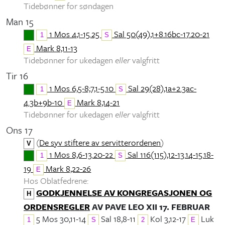
Tidebønner for søndagen
Man 15
1 Mos 4,1-15.25
Sal 50(49),1+8.16bc-17.20-21
1
S
Mark 8,11-13
E
Tidebønner for ukedagen
eller
valgfritt
Tir 16
1 Mos 6,5-8;7,1-5.10
Sal 29(28),1a+2.3ac-
1
S
4.3b+9b-10
Mark 8,14-21
E
Tidebønner for ukedagen
eller
valgfritt
Ons 17
(
De syv stiftere av servitterordenen
)
V
1 Mos 8,6-13.20-22
Sal 116(115),12-13.14-15.18-
1
S
19
Mark 8,22-26
E
Hos Oblatfedrene:
GODKJENNELSE AV KONGREGASJONEN OG
H
ORDENSREGLER
AV PAVE LEO XII 17. FEBRUAR
5 Mos 30,11-14
Sal 18,8-11
Kol 3,12-17
Luk
1
S
2
E