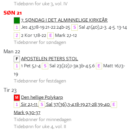
Tidebønn for uke 3, vol. IV
SØN 21
7. SØNDAG I DET ALMINNELIGE KIRKEÅR
Jes 43,18-19.21-22.24b-25
Sal 41(40),2-3. 4-5. 13-14
1
S
2 Kor 1,18-22
Mark 2,1-12
2
E
Tidebønner for søndagen
Man 22
APOSTELEN PETERS STOL
F
1 Pet 5,1-4
Sal 23(22),1-3a.3b-4.5.6
Matt 16,13-
1
S
E
19
Tidebønner for festdagen
Tir 23
Den hellige Polykarp
M
Sir 2,1-11
Sal 37(36),3-4.18-19.27-28.39-40
1
S
E
Mark 9,30-37
Tidebønner for minnedagen
Tidebønn for uke 4, vol. II