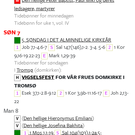
M
ledsagere, martyrer
Tidebønner for minnedagen
Tidebønn for uke 1, vol. IV
SØN 7
5. SØNDAG I DET ALMINNELIGE KIRKEÅR
Job 7,1-4.6-7
Sal 147(146),1-2. 3-4. 5-6
1 Kor
1
S
2
9,16-19.22-23
Mark 1,29-39
E
Tidebønner for søndagen
I
Tromsø
(domkirken):
VIGSELSFEST
FOR VÅR FRUES DOMKIRKE I
H
TROMSØ
Esek 37,1-2.8-9.12
1 Kor 3,9b-11.16-17
Joh 2,13-
1
2
E
22
Man 8
(
Den hellige Hieronymus Emiliani
)
V
(
Den hellige Josefina Bakhita
)
V
1 Mos 1,1-19
Sal 104(103),1-2a.5-
1
S