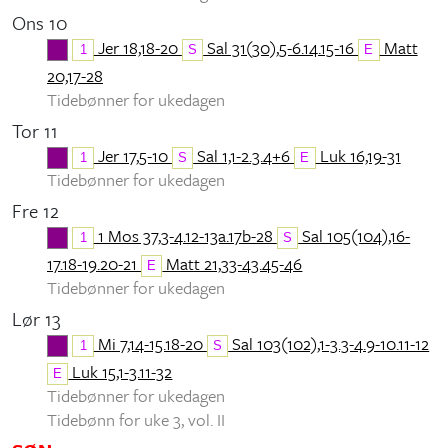
Ons 10
Jer 18,18-20
Sal 31(30),5-6.14.15-16
Matt
1
S
E
20,17-28
Tidebønner for ukedagen
Tor 11
Jer 17,5-10
Sal 1,1-2.3.4+6
Luk 16,19-31
1
S
E
Tidebønner for ukedagen
Fre 12
1 Mos 37,3-4.12-13a.17b-28
Sal 105(104),16-
1
S
17.18-19.20-21
Matt 21,33-43.45-46
E
Tidebønner for ukedagen
Lør 13
Mi 7,14-15.18-20
Sal 103(102),1-3.3-4.9-10.11-12
1
S
Luk 15,1-3.11-32
E
Tidebønner for ukedagen
Tidebønn for uke 3, vol. II