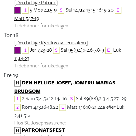
[
Den hellige Patrick
]
5 Mos 4,1.5-9
Sal 147,12-13.15-16.19-20
1
S
E
Matt 5,17-19
Tidebønner for ukedagen
Tor 18
[
Den hellige Kyrillos av Jerusalem
]
Jer 7,23-28
Sal 95(94),1-2.6-7.8-9
Luk
1
S
E
11,14-23
Tidebønner for ukedagen
Fre 19
DEN HELLIGE JOSEF, JOMFRU MARIAS
H
BRUDGOM
2 Sam 7,4-5a.12-14a.16
Sal 89(88),2-3.4-5.27+29
1
S
Rom 4,13.16-18.22
Matt 1,16.18-21.24a
eller
Luk
2
E
2,41-51a
Hos St. Josephsøstrene:
PATRONATSFEST
H