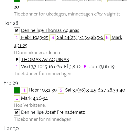
20
Tidebønner for ukedagen, minnedagen
eller
valgfritt
Tor 28
Den hellige Thomas Aquinas
M
Hebr 10,19-25
Sal 24(23),1-2.3-4ab.5-6
Mark
1
S
E
4,21-25
I Dominikanerordenen:
THOMAS AV AQUINAS
F
Visd 7,7-10.15-16
eller
Ef 3,8-12
Joh 17,11b-19
1
E
Tidebønner for minnedagen
Fre 29
Hebr 10,32-39
Sal 37(36),3-4.5-6.27-28.39-40
1
S
Mark 4,26-34
E
Hos Verbittene:
Den hellige
Josef Freinademetz
M
Tidebønner for minnedagen
Lør 30