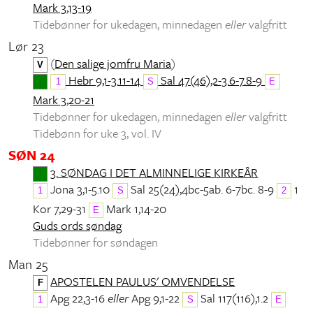
Mark 3,13-19
Tidebønner for ukedagen, minnedagen
eller
valgfritt
Lør 23
(
Den salige jomfru Maria
)
V
Hebr 9,1-3.11-14
Sal 47(46),2-3.6-7.8-9
1
S
E
Mark 3,20-21
Tidebønner for ukedagen, minnedagen
eller
valgfritt
Tidebønn for uke 3, vol. IV
SØN 24
3. SØNDAG I DET ALMINNELIGE KIRKEÅR
Jona 3,1-5.10
Sal 25(24),4bc-5ab. 6-7bc. 8-9
1
1
S
2
Kor 7,29-31
Mark 1,14-20
E
Guds ords søndag
Tidebønner for søndagen
Man 25
APOSTELEN PAULUS' OMVENDELSE
F
Apg 22,3-16
eller
Apg 9,1-22
Sal 117(116),1.2
1
S
E