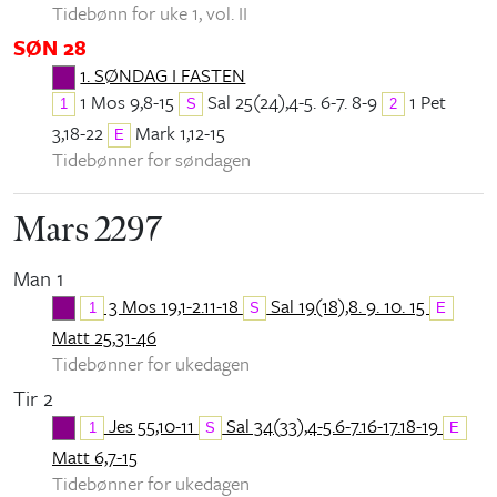
Tidebønn for uke 1, vol. II
SØN 28
1. SØNDAG I FASTEN
1 Mos 9,8-15
Sal 25(24),4-5. 6-7. 8-9
1 Pet
1
S
2
3,18-22
Mark 1,12-15
E
Tidebønner for søndagen
Mars 2297
Man 1
3 Mos 19,1-2.11-18
Sal 19(18),8. 9. 10. 15
1
S
E
Matt 25,31-46
Tidebønner for ukedagen
Tir 2
Jes 55,10-11
Sal 34(33),4-5.6-7.16-17.18-19
1
S
E
Matt 6,7-15
Tidebønner for ukedagen