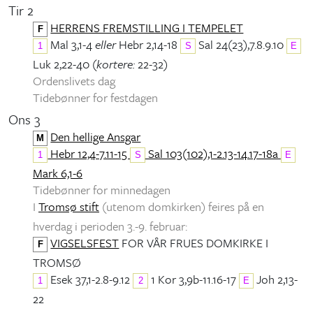
Tir 2
HERRENS FREMSTILLING I TEMPELET
F
Mal 3,1-4
eller
Hebr 2,14-18
Sal 24(23),7.8.9.10
1
S
E
Luk 2,22-40 (
kortere:
22-32)
Ordenslivets dag
Tidebønner for festdagen
Ons 3
Den hellige Ansgar
M
Hebr 12,4-7.11-15
Sal 103(102),1-2.13-14.17-18a
1
S
E
Mark 6,1-6
Tidebønner for minnedagen
I
Tromsø stift
(utenom domkirken) feires på en
hverdag i perioden 3.-9. februar:
VIGSELSFEST
FOR VÅR FRUES DOMKIRKE I
F
TROMSØ
Esek 37,1-2.8-9.12
1 Kor 3,9b-11.16-17
Joh 2,13-
1
2
E
22