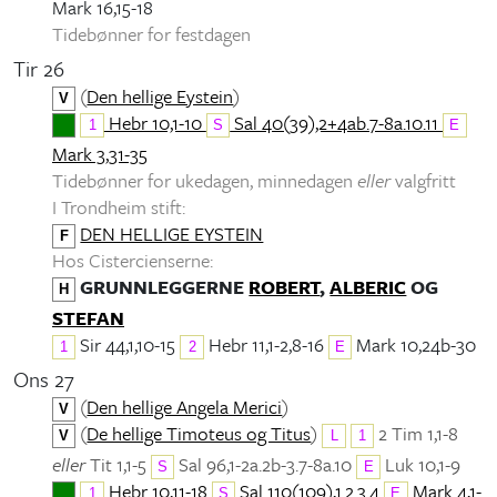
Mark 16,15-18
Tidebønner for festdagen
Tir 26
(
Den hellige Eystein
)
V
Hebr 10,1-10
Sal 40(39),2+4ab.7-8a.10.11
1
S
E
Mark 3,31-35
Tidebønner for ukedagen, minnedagen
eller
valgfritt
I Trondheim stift:
DEN HELLIGE EYSTEIN
F
Hos Cistercienserne:
GRUNNLEGGERNE
ROBERT
,
ALBERIC
OG
H
STEFAN
Sir 44,1,10-15
Hebr 11,1-2,8-16
Mark 10,24b-30
1
2
E
Ons 27
(
Den hellige Angela Merici
)
V
(
De hellige Timoteus og Titus
)
2 Tim 1,1-8
V
L
1
eller
Tit 1,1-5
Sal 96,1-2a.2b-3.7-8a.10
Luk 10,1-9
S
E
Hebr 10,11-18
Sal 110(109),1.2.3.4
Mark 4,1-
1
S
E