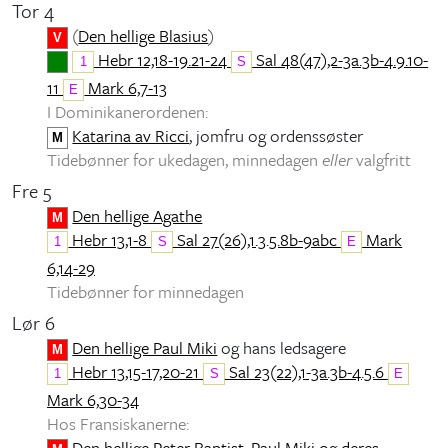
Tor 4
(
Den hellige Blasius
)
V
Hebr 12,18-19.21-24
Sal 48(47),2-3a.3b-4.9.10-
1
S
11
Mark 6,7-13
E
I Dominikanerordenen:
Katarina av Ricci
, jomfru og ordenssøster
M
Tidebønner for ukedagen, minnedagen
eller
valgfritt
Fre 5
Den hellige Agathe
M
Hebr 13,1-8
Sal 27(26),1.3.5.8b-9abc
Mark
1
S
E
6,14-29
Tidebønner for minnedagen
Lør 6
Den hellige Paul Miki
og hans ledsagere
M
Hebr 13,15-17,20-21
Sal 23(22),1-3a.3b-4.5.6
1
S
E
Mark 6,30-34
Hos Fransiskanerne:
Den hellige Peter Baptist, Paul Miki og deres