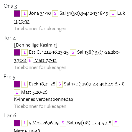
Ons 3
Jona 3,1-10
Sal 51(50),3-4.12-13.18-19
Luk
1
S
E
11,29-32
Tidebønner for ukedagen
Tor 4
[
Den hellige Kasimir
]
Est C, 12.14-16.23-25
Sal 138(137),1-2a.2bc-
1
S
3.7c-8
Matt 7,7-12
E
Tidebønner for ukedagen
Fre 5
Esek 18,21-28
Sal 130(129),1-2.3-4ab.4c-6.7-8
1
S
Matt 5,20-26
E
Kvinnenes verdensbønnedag
Tidebønner for ukedagen
Lør 6
5 Mos 26,16-19
Sal 119(118),1-2.4-5.7-8
1
S
E
Matt 5,43-48