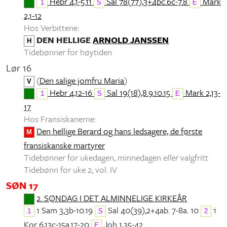
Hebr 4,1-5.11
Sal 78(77),3+4bc.6c-7.8
Mark
1
S
E
2,1-12
Hos Verbittene:
DEN HELLIGE
ARNOLD JANSSEN
H
Tidebønner for høytiden
Lør 16
(
Den salige jomfru Maria
)
V
Hebr 4,12-16
Sal 19(18),8.9.10.15
Mark 2,13-
1
S
E
17
Hos Fransiskanerne:
Den hellige Berard og hans ledsagere, de første
M
fransiskanske martyrer
Tidebønner for ukedagen, minnedagen
eller
valgfritt
Tidebønn for uke 2, vol. IV
SØN 17
2. SØNDAG I DET ALMINNELIGE KIRKEÅR
1 Sam 3,3b-10.19
Sal 40(39),2+4ab. 7-8a. 10
1
1
S
2
Kor 6,13c-15a.17-20
Joh 1,35-42
E