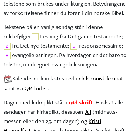
tekstene som brukes under liturgien. Betydningene
av forkortelsene finner du foran i din norske Bibel.
Tekstene på en vanlig søndag står i denne
rekkefølge:
Lesning fra Det gamle testa­mente;
1
fra Det nye testa­mente;
responsorie­salme;
2
S
evangelie­lesningen. På hverdager er det bare to
E
tekster, medregnet evangelielesningen.
Kalenderen kan lastes ned
i elektronisk format
samt via
QR-koder
.
Dager med kirkeplikt står i
rød skrift
. Husk at alle
søndager har kirke­plikt, dessuten
Jul
(midnatts­
messen eller den 25. om dagen) og
Kristi
Himmelfart
. Faste- og abstinens­plikt står i fet skrift