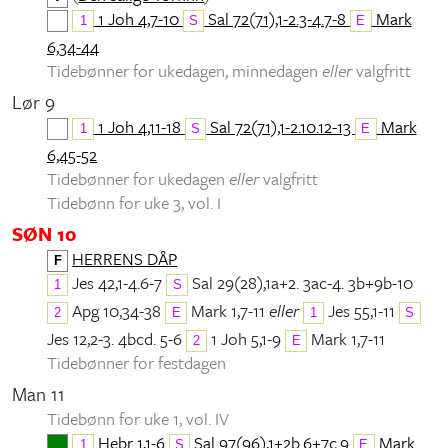
1 Joh 4,7-10
Sal 72(71),1-2.3-4.7-8
Mark
1
S
E
6,34-44
Tidebønner for ukedagen, minnedagen
eller
valgfritt
Lør 9
1 Joh 4,11-18
Sal 72(71),1-2.10.12-13
Mark
1
S
E
6,45-52
Tidebønner for ukedagen
eller
valgfritt
Tidebønn for uke 3, vol. I
SØN 10
HERRENS DÅP
F
Jes 42,1-4.6-7
Sal 29(28),1a+2. 3ac-4. 3b+9b-10
1
S
Apg 10,34-38
Mark 1,7-11
eller
Jes 55,1-11
2
E
1
S
Jes 12,2-3. 4bcd. 5-6
1 Joh 5,1-9
Mark 1,7-11
2
E
Tidebønner for festdagen
Man 11
Tidebønn for uke 1, vol. IV
Hebr 1,1-6
Sal 97(96),1+2b.6+7c.9
Mark
1
S
E