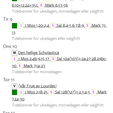
6.10+12.24+35c
Mark 6,53-56
E
Tidebønner for ukedagen, minnedagen
eller
valgfritt
Tir 9
1 Mos 1,20-2,4
Sal 8,4-5.6-7.8-9
Mark 7,1-
1
S
E
13
Tidebønner for ukedagen
eller
valgfritt
Ons 10
Den hellige Scholastica
M
1 Mos 2,4b-9.15-17
Sal 104(103),1-2a.27-28.29bc-
1
S
30
Mark 7,14-23
E
Tidebønner for minnedagen
Tor 11
(
Vår Frue av Lourdes
)
V
1 Mos 2,18-25
Sal 128(127),1-2.3.4-5
Mark
1
S
E
7,24-30
Tidebønner for ukedagen, minnedagen
eller
valgfritt
Fre 12