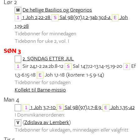
Lør 2
De hellige Basilios og Gregorios
M
1 Joh 2,22-28
Sal 98(97),1.2-3ab.3cd-4
Joh
1
S
E
1,19-28
Tidebønner for minnedagen
Tidebønn for uke 2, vol. I
SØN 3
2. SØNDAG ETTER JUL
Sir 24,1-2.2a.2b.8-12
Sal 147,12-13.14-15.19-20
Ef
1
S
2
1,3-6.15-18
Joh 1,1-18 (
kortere:
1-5.9-14)
E
Tidebønner for søndagen
Kollekt til Barne-missio
Man 4
1 Joh 3,7-10
Sal 98(97),1.7-8.9
Joh 1,35-42
1
S
E
I Dominikanerordenen:
(
Zdislava av Lemberk
)
V
Tidebønner for ukedagen, minnedagen
eller
valgfritt
Tir 5