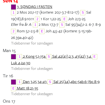
SØN 14
3. SØNDAG I FASTEN
2 Mos 20,1-17 (
kortere:
20,1-3.7-8.12-17)
Sal
1
S
19(18),8.9.10.11
1 Kor 1,22-25
Joh 2,13-25
2
E
Eller fra år A:
2 Mos 17,3-7
Sal 95(94),1-2. 6-7. 8-9
1
S
Rom 5,1-2.5-8
Joh 4,5-42 (
kortere:
5-15.19b-
2
E
26.39a.40-42)
Tidebønner for søndagen
Man 15
2 Kong 5,1-15a
Sal 42(41),2.3; 43(42) 3.4
1
S
E
Luk 4,24-30
Tidebønner for ukedagen
Tir 16
Dan 3,25.34-43
Sal 25(24),4bc-5ab.6-7bc.8-9
1
S
Matt 18,21-35
E
Tidebønner for ukedagen
Ons 17