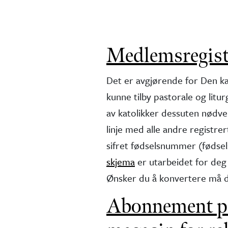
Medlemsregist
Det er avgjørende for Den ka
kunne tilby pastorale og litu
av katolikker dessuten nødven
linje med alle andre registre
sifret fødselsnummer (fødse
skjema
er utarbeidet for deg 
Ønsker du å konvertere må d
Abonnement på