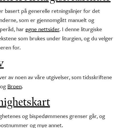
r basert på generelle retningslinjer for det
kalenderne, som er gjennomgått manuelt og
speråd, har
egne nettsider
. I denne liturgiske
tekstene som brukes under liturgien, og du velger
deren for.
v
ver av noen av våre utgivelser, som tidsskriftene
og
Broen
.
nighetskart
nighetenes og bispedømmenes grenser går, og
 postnummer og mye annet.