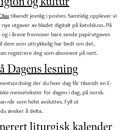
igion og kultur
 Olav
tilsendt jevnlig i posten. Samtidig opplever vi
r nye utgaver av bladet digitalt på katolsk.no. På
017 og i årene fremover bare sende papirutgaven
til dem som uttrykkelig har bedt om det.
kan registrere deg som abonnent på nett.
 Dagens lesning
ntsordning der du hver dag får tilsendt en E-
iske messetekster for dagen i dag, på norsk.
n når som helst avsluttes. Fyll ut
u ønsker å delta.
erert liturgisk kalender