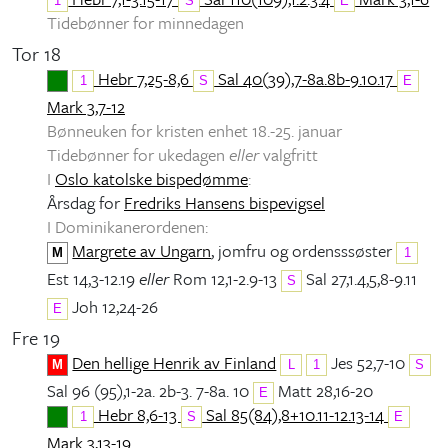
1
S
E
Tidebønner for minnedagen
Tor 18
Hebr 7,25-8,6
Sal 40(39),7-8a.8b-9.10.17
1
S
E
Mark 3,7-12
Bønneuken for kristen enhet 18.-25. januar
Tidebønner for ukedagen
eller
valgfritt
I
Oslo katolske bispedømme
:
Årsdag for
Fredriks Hansens bispevigsel
I Dominikanerordenen:
Margrete av Ungarn
, jomfru og ordensssøster
M
1
Est 14,3-12.19
eller
Rom 12,1-2.9-13
Sal 27,1.4,5,8-9.11
S
Joh 12,24-26
E
Fre 19
Den hellige Henrik av Finland
Jes 52,7-10
M
L
1
S
Sal 96 (95),1-2a. 2b-3. 7-8a. 10
Matt 28,16-20
E
Hebr 8,6-13
Sal 85(84),8+10.11-12.13-14
1
S
E
Mark 3,13-19