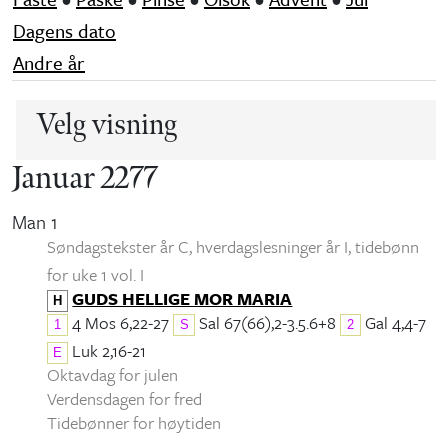
Dagens dato
Andre år
Velg visning
Januar 2277
Man 1
Søndagstekster år C, hverdagslesninger år I
, tidebønn
for uke 1 vol. I
GUDS HELLIGE MOR MARIA
H
4 Mos 6,22-27
Sal 67(66),2-3.5.6+8
Gal 4,4-7
1
S
2
Luk 2,16-21
E
Oktavdag for julen
Verdensdagen for fred
Tidebønner for høytiden