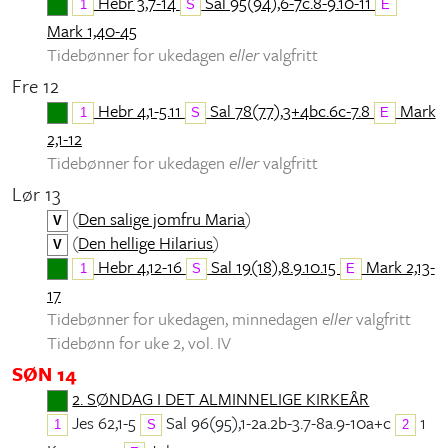
Hebr 3,7-14
Sal 95(94),6-7c.8-9.10-11
1
S
E
Mark 1,40-45
Tidebønner for ukedagen
eller
valgfritt
Fre 12
Hebr 4,1-5.11
Sal 78(77),3+4bc.6c-7.8
Mark
1
S
E
2,1-12
Tidebønner for ukedagen
eller
valgfritt
Lør 13
(
Den salige jomfru Maria
)
V
(
Den hellige Hilarius
)
V
Hebr 4,12-16
Sal 19(18),8.9.10.15
Mark 2,13-
1
S
E
17
Tidebønner for ukedagen, minnedagen
eller
valgfritt
Tidebønn for uke 2, vol. IV
SØN 14
2. SØNDAG I DET ALMINNELIGE KIRKEÅR
Jes 62,1-5
Sal 96(95),1-2a.2b-3.7-8a.9-10a+c
1
1
S
2