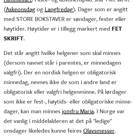
(
Askeonsdag
og
Langfredag
). Dager som er angitt
med STORE BOKSTAVER er søndager, fester eller
høytider. Høytider er i tillegg markert med
FET
SKRIFT
.
Det står angitt hvilke helgener som skal minnes
(dersom navnet står i parentes, er minne­dagen
valgfri). Der en nordisk helgen er obliga­torisk
minne­dag, nevnes ikke de som i andre land er
obliga­torisk eller valgfri helgen­minne. På lørdager
som ikke er fest-, høytids- eller obliga­toriske minne­
dager, kan man minnes
jomfru Maria
. I Norge var
det vanlig i middel­alderen at det på "ledige"
onsdager like­ledes kunne feires
Olavsmesser
.