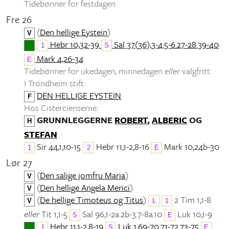
Tidebønner for festdagen
Fre 26
(
Den hellige Eystein
)
V
Hebr 10,32-39
Sal 37(36),3-4.5-6.27-28.39-40
1
S
Mark 4,26-34
E
Tidebønner for ukedagen, minnedagen
eller
valgfritt
I Trondheim stift:
DEN HELLIGE EYSTEIN
F
Hos Cistercienserne:
GRUNNLEGGERNE
ROBERT
,
ALBERIC
OG
H
STEFAN
Sir 44,1,10-15
Hebr 11,1-2,8-16
Mark 10,24b-30
1
2
E
Lør 27
(
Den salige jomfru Maria
)
V
(
Den hellige Angela Merici
)
V
(
De hellige Timoteus og Titus
)
2 Tim 1,1-8
V
L
1
eller
Tit 1,1-5
Sal 96,1-2a.2b-3.7-8a.10
Luk 10,1-9
S
E
Hebr 11,1-2,8-19
Luk 1,69-70.71-72.73-75
1
S
E