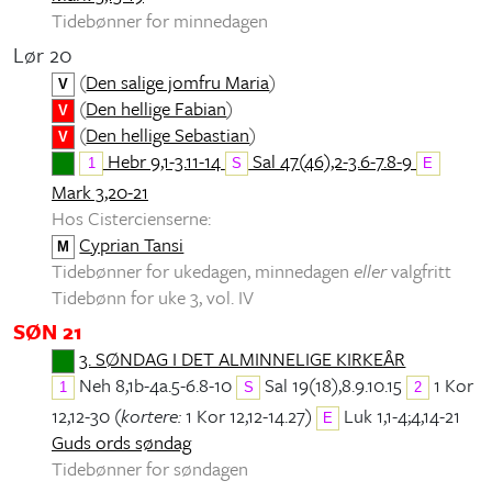
Tidebønner for minnedagen
Lør 20
(
Den salige jomfru Maria
)
V
(
Den hellige Fabian
)
V
(
Den hellige Sebastian
)
V
Hebr 9,1-3.11-14
Sal 47(46),2-3.6-7.8-9
1
S
E
Mark 3,20-21
Hos Cistercienserne:
Cyprian Tansi
M
Tidebønner for ukedagen, minnedagen
eller
valgfritt
Tidebønn for uke 3, vol. IV
SØN 21
3. SØNDAG I DET ALMINNELIGE KIRKEÅR
Neh 8,1b-4a.5-6.8-10
Sal 19(18),8.9.10.15
1 Kor
1
S
2
12,12-30 (
kortere:
1 Kor 12,12-14.27)
Luk 1,1-4;4,14-21
E
Guds ords søndag
Tidebønner for søndagen