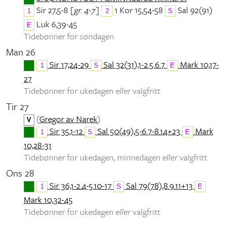
Sir 27,5-8
[gr. 4-7]
1 Kor 15,54-58
Sal 92(91)
1
2
S
Luk 6,39-45
E
Tidebønner for søndagen
Man 26
Sir 17,24-29
Sal 32(31),1-2.5.6.7
Mark 10,17-
1
S
E
27
Tidebønner for ukedagen
eller
valgfritt
Tir 27
(
Gregor av Narek
)
V
Sir 35,1-12
Sal 50(49),5-6.7-8.14+23
Mark
1
S
E
10,28-31
Tidebønner for ukedagen, minnedagen
eller
valgfritt
Ons 28
Sir 36,1-2.4-5.10-17
Sal 79(78),8.9.11+13
1
S
E
Mark 10,32-45
Tidebønner for ukedagen
eller
valgfritt