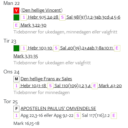
Man 22
(
Den hellige Vincent
)
V
Hebr 9,15.24-28
Sal 98(97),1.2-3ab.3cd-4.5-6
1
S
Mark 3,22-30
E
Tidebønner for ukedagen, minnedagen
eller
valgfritt
Tir 23
Hebr 10,1-10
Sal 40(39),2+4ab.7-8a.10.11
1
S
E
Mark 3,31-35
Tidebønner for ukedagen
eller
valgfritt
Ons 24
Den hellige Frans av Sales
M
Hebr 10,11-18
Sal 110(109),1.2.3.4
Mark 4,1-20
1
S
E
Tidebønner for minnedagen
Tor 25
APOSTELEN PAULUS' OMVENDELSE
F
Apg 22,3-16
eller
Apg 9,1-22
Sal 117(116),1.2
1
S
E
Mark 16,15-18