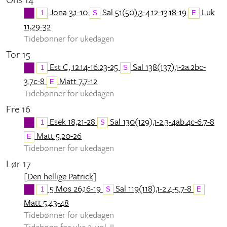
Jona 3,1-10
Sal 51(50),3-4.12-13.18-19
Luk
1
S
E
11,29-32
Tidebønner for ukedagen
Tor 15
Est C, 12.14-16.23-25
Sal 138(137),1-2a.2bc-
1
S
3.7c-8
Matt 7,7-12
E
Tidebønner for ukedagen
Fre 16
Esek 18,21-28
Sal 130(129),1-2.3-4ab.4c-6.7-8
1
S
Matt 5,20-26
E
Tidebønner for ukedagen
Lør 17
[
Den hellige Patrick
]
5 Mos 26,16-19
Sal 119(118),1-2.4-5.7-8
1
S
E
Matt 5,43-48
Tidebønner for ukedagen
Tidebønn for uke 2, vol. II