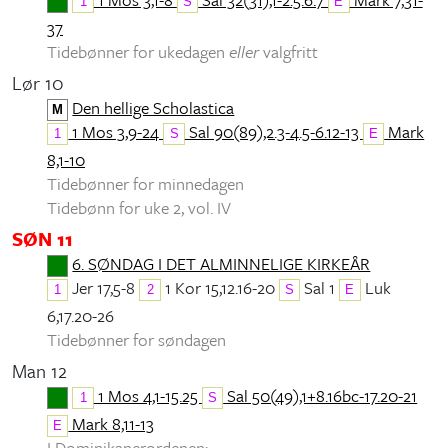
1
S
E
37
Tidebønner for ukedagen
eller
valgfritt
Lør 10
Den hellige Scholastica
M
1 Mos 3,9-24
Sal 90(89),2.3-4.5-6.12-13
Mark
1
S
E
8,1-10
Tidebønner for minnedagen
Tidebønn for uke 2, vol. IV
SØN 11
6. SØNDAG I DET ALMINNELIGE KIRKEÅR
Jer 17,5-8
1 Kor 15,12.16-20
Sal 1
Luk
1
2
S
E
6,17.20-26
Tidebønner for søndagen
Man 12
1 Mos 4,1-15.25
Sal 50(49),1+8.16bc-17.20-21
1
S
Mark 8,11-13
E
I Dominikanerordenen: