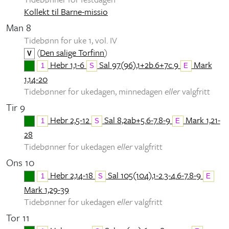
Kollekt til Barne-missio
Man 8
Tidebønn for uke 1, vol. IV
(
Den salige Torfinn
)
V
Hebr 1,1-6
Sal 97(96),1+2b.6+7c.9
Mark
1
S
E
1,14-20
Tidebønner for ukedagen, minnedagen
eller
valgfritt
Tir 9
Hebr 2,5-12
Sal 8,2ab+5.6-7.8-9
Mark 1,21-
1
S
E
28
Tidebønner for ukedagen
eller
valgfritt
Ons 10
Hebr 2,14-18
Sal 105(104),1-2.3-4.6-7.8-9
1
S
E
Mark 1,29-39
Tidebønner for ukedagen
eller
valgfritt
Tor 11