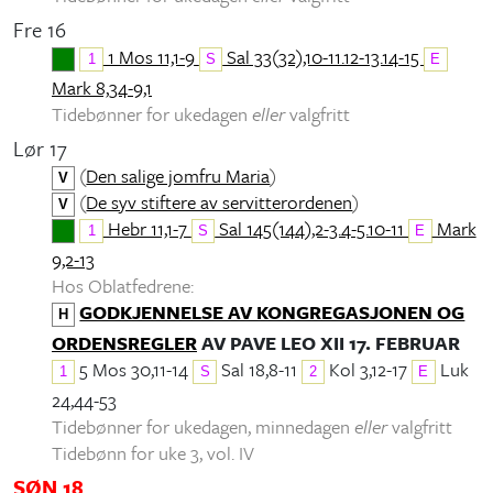
Fre 16
1 Mos 11,1-9
Sal 33(32),10-11.12-13.14-15
1
S
E
Mark 8,34-9,1
Tidebønner for ukedagen
eller
valgfritt
Lør 17
(
Den salige jomfru Maria
)
V
(
De syv stiftere av servitterordenen
)
V
Hebr 11,1-7
Sal 145(144),2-3.4-5.10-11
Mark
1
S
E
9,2-13
Hos Oblatfedrene:
GODKJENNELSE AV KONGREGASJONEN OG
H
ORDENSREGLER
AV PAVE LEO XII 17. FEBRUAR
5 Mos 30,11-14
Sal 18,8-11
Kol 3,12-17
Luk
1
S
2
E
24,44-53
Tidebønner for ukedagen, minnedagen
eller
valgfritt
Tidebønn for uke 3, vol. IV
SØN 18