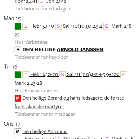
Kor 12,4-11
Joh 2,1-12
E
Tidebønner for søndagen
Man 15
Hebr 5,1-10
Sal 110(109),1.2.3.4
Mark 2,18-
1
S
E
22
Hos Verbittene:
DEN HELLIGE
ARNOLD JANSSEN
H
Tidebønner for høytiden
Tir 16
Hebr 6,10-20
Sal 111(110),1-2.4-5.9+10c
1
S
E
Mark 2,23-28
Hos Fransiskanerne:
Den hellige Berard og hans ledsagere, de første
M
fransiskanske martyrer
Tidebønner for minnedagen
Ons 17
Den hellige Antonius
M
Hebr 7,1-3.15-17
Sal 110(109),1.2.3.4
Mark 3,1-6