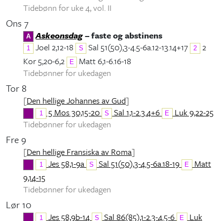
Tidebønn for uke 4, vol. II
Ons 7
Askeonsdag
– faste og abstinens
A
Joel 2,12-18
Sal 51(50),3-4.5-6a.12-13.14+17
2
1
S
2
Kor 5,20-6,2
Matt 6,1-6.16-18
E
Tidebønner for ukedagen
Tor 8
[
Den hellige Johannes av Gud
]
5 Mos 30,15-20
Sal 1,1-2.3.4+6
Luk 9,22-25
1
S
E
Tidebønner for ukedagen
Fre 9
[
Den hellige Fransiska av Roma
]
Jes 58,1-9a
Sal 51(50),3-4.5-6a.18-19
Matt
1
S
E
9,14-15
Tidebønner for ukedagen
Lør 10
Jes 58,9b-14
Sal 86(85),1-2.3-4.5-6
Luk
1
S
E