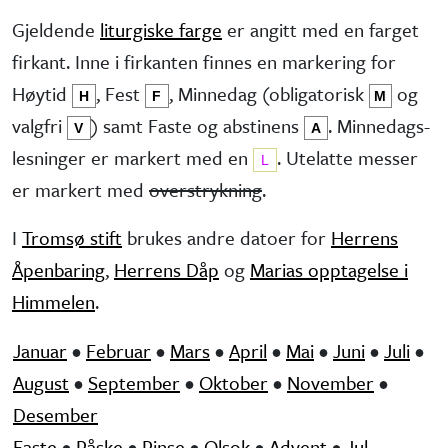
Gjeldende
liturgiske farge
er angitt med en farget
firkant. Inne i firkanten finnes en markering for
Høytid
, Fest
, Minne­dag (obliga­torisk
og
H
F
M
valg­fri
) samt Faste og abstinens
. Minnedags­
V
A
lesninger er markert med en
. Utelatte messer
L
er markert med
overstrykning
.
I
Tromsø stift
brukes andre datoer for
Herrens
Åpenbaring
,
Herrens Dåp
og
Marias opptagelse i
Himmelen
.
Januar
•
Februar
•
Mars
•
April
•
Mai
•
Juni
•
Juli
•
August
•
September
•
Oktober
•
November
•
Desember
Faste
•
Påske
•
Pinse
•
Olsok
•
Advent
•
Jul