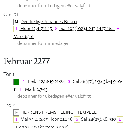
Tidebønner for ukedagen
eller
valgfritt
Ons 31
Den hellige Johannes Bosco
M
Hebr 12,4-7.11-15
Sal 103(102),1-2.13-14.17-18a
1
S
E
Mark 6,1-6
Tidebønner for minnedagen
Februar 2277
Tor 1
Hebr 12,18-19.21-24
Sal 48(47),2-3a.3b-4.9.10-
1
S
11
Mark 6,7-13
E
Tidebønner for ukedagen
eller
valgfritt
Fre 2
HERRENS FREMSTILLING I TEMPELET
F
Mal 3,1-4
eller
Hebr 2,14-18
Sal 24(23),7.8.9.10
1
S
E
Luk 2,22-40 (
kortere:
22-32)