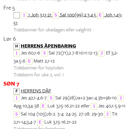
Fre 5
1 Joh 3,11-21
Sal 100(99),2.3.4.5
Joh 1,43-
1
S
E
51
Tidebønner for ukedagen
eller
valgfritt
Lør 6
HERRENS ÅPENBARING
H
Jes 60,1-6
Sal 72(71),2.7-8.10.11.12-13
Ef 3,2-
1
S
2
3a.5-6
Matt 2,1-12
E
Tidebønner for høytiden
Tidebønn for uke 2, vol. I
SØN 7
HERRENS DÅP
F
Jes 42,1-4.6-7
Sal 29(28),1a+2.3ac-4.3b+9b-10
1
S
2
Apg 10,34-38
Luk 3,15-16.21-22
eller
Jes 40,1-5.9-11
E
1
Sal 104 (103),1b-2. 3-4. 24-25. 27-28. 29-30
Tit
S
2
2,11-14;3,4-7
Luk 3,15-16.21-22
E
Tidebønner for festdagen