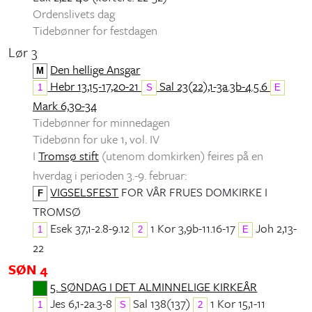
Ordenslivets dag
Tidebønner for festdagen
Lør 3
Den hellige Ansgar
M
Hebr 13,15-17,20-21
Sal 23(22),1-3a.3b-4.5.6
1
S
E
Mark 6,30-34
Tidebønner for minnedagen
Tidebønn for uke 1, vol. IV
I
Tromsø stift
(utenom domkirken) feires på en
hverdag i perioden 3.-9. februar:
VIGSELSFEST
FOR VÅR FRUES DOMKIRKE I
F
TROMSØ
Esek 37,1-2.8-9.12
1 Kor 3,9b-11.16-17
Joh 2,13-
1
2
E
22
SØN 4
5. SØNDAG I DET ALMINNELIGE KIRKEÅR
Jes 6,1-2a.3-8
Sal 138(137)
1 Kor 15,1-11
1
S
2