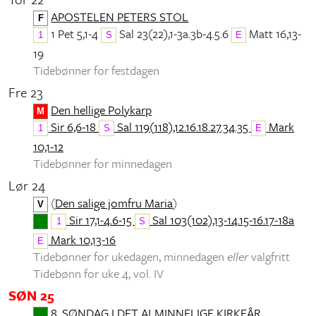
APOSTELEN PETERS STOL
F
1 Pet 5,1-4
Sal 23(22),1-3a.3b-4.5.6
Matt 16,13-
1
S
E
19
Tidebønner for festdagen
Fre 23
Den hellige Polykarp
M
Sir 6,6-18
Sal 119(118),12.16.18.27.34.35
Mark
1
S
E
10,1-12
Tidebønner for minnedagen
Lør 24
(
Den salige jomfru Maria
)
V
Sir 17,1-4.6-15
Sal 103(102),13-14.15-16.17-18a
1
S
Mark 10,13-16
E
Tidebønner for ukedagen, minnedagen
eller
valgfritt
Tidebønn for uke 4, vol. IV
SØN 25
8. SØNDAG I DET ALMINNELIGE KIRKEÅR