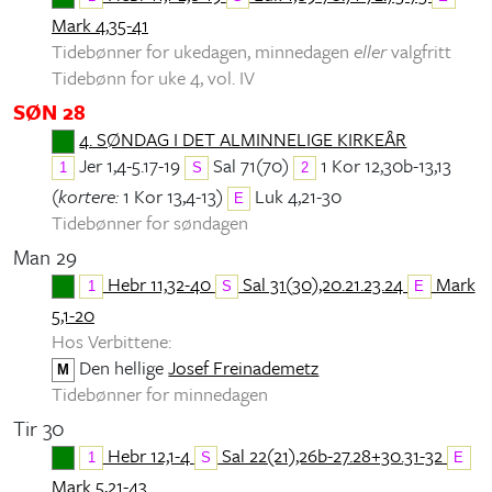
Mark 4,35-41
Tidebønner for ukedagen, minnedagen
eller
valgfritt
Tidebønn for uke 4, vol. IV
SØN 28
4. SØNDAG I DET ALMINNELIGE KIRKEÅR
Jer 1,4-5.17-19
Sal 71(70)
1 Kor 12,30b-13,13
1
S
2
(
kortere:
1 Kor 13,4-13)
Luk 4,21-30
E
Tidebønner for søndagen
Man 29
Hebr 11,32-40
Sal 31(30),20.21.23.24
Mark
1
S
E
5,1-20
Hos Verbittene:
Den hellige
Josef Freinademetz
M
Tidebønner for minnedagen
Tir 30
Hebr 12,1-4
Sal 22(21),26b-27.28+30.31-32
1
S
E
Mark 5,21-43