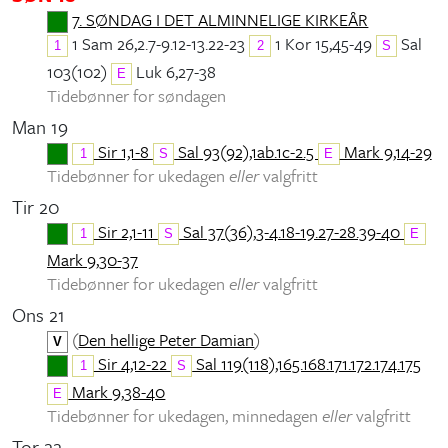
7. SØNDAG I DET ALMINNELIGE KIRKEÅR
1 Sam 26,2.7-9.12-13.22-23
1 Kor 15,45-49
Sal
1
2
S
103(102)
Luk 6,27-38
E
Tidebønner for søndagen
Man 19
Sir 1,1-8
Sal 93(92),1ab.1c-2.5
Mark 9,14-29
1
S
E
Tidebønner for ukedagen
eller
valgfritt
Tir 20
Sir 2,1-11
Sal 37(36),3-4.18-19.27-28.39-40
1
S
E
Mark 9,30-37
Tidebønner for ukedagen
eller
valgfritt
Ons 21
(
Den hellige Peter Damian
)
V
Sir 4,12-22
Sal 119(118),165.168.171.172.174.175
1
S
Mark 9,38-40
E
Tidebønner for ukedagen, minnedagen
eller
valgfritt
Tor 22