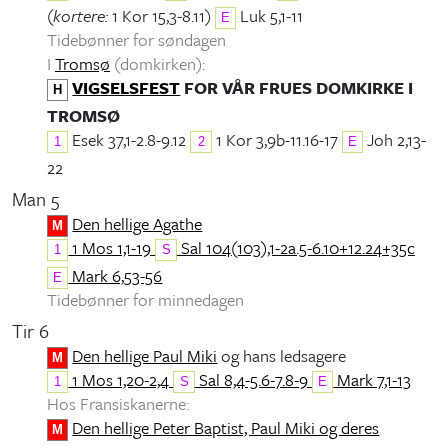
(
kortere:
1 Kor 15,3-8.11)
Luk 5,1-11
E
Tidebønner for søndagen
I
Tromsø
(domkirken):
VIGSELSFEST
FOR VÅR FRUES DOMKIRKE I
H
TROMSØ
Esek 37,1-2.8-9.12
1 Kor 3,9b-11.16-17
Joh 2,13-
1
2
E
22
Man 5
Den hellige Agathe
M
1 Mos 1,1-19
Sal 104(103),1-2a.5-6.10+12.24+35c
1
S
Mark 6,53-56
E
Tidebønner for minnedagen
Tir 6
Den hellige Paul Miki
og hans ledsagere
M
1 Mos 1,20-2,4
Sal 8,4-5.6-7.8-9
Mark 7,1-13
1
S
E
Hos Fransiskanerne:
Den hellige Peter Baptist, Paul Miki og deres
M