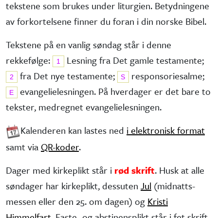
tekstene som brukes under liturgien. Betydningene
av forkortelsene finner du foran i din norske Bibel.
Tekstene på en vanlig søndag står i denne
rekkefølge:
Lesning fra Det gamle testa­mente;
1
fra Det nye testa­mente;
responsorie­salme;
2
S
evangelie­lesningen. På hverdager er det bare to
E
tekster, medregnet evangelielesningen.
Kalenderen kan lastes ned
i elektronisk format
samt via
QR-koder
.
Dager med kirkeplikt står i
rød skrift
. Husk at alle
søndager har kirke­plikt, dessuten
Jul
(midnatts­
messen eller den 25. om dagen) og
Kristi
Himmelfart
. Faste- og abstinens­plikt står i fet skrift