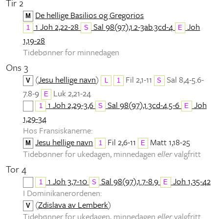
Tir 2
De hellige Basilios og Gregorios
M
1 Joh 2,22-28
Sal 98(97),1.2-3ab.3cd-4
Joh
1
S
E
1,19-28
Tidebønner for minnedagen
Ons 3
(
Jesu hellige navn
)
Fil 2,1-11
Sal 8,4-5.6-
V
L
1
S
7.8-9
Luk 2,21-24
E
1 Joh 2,29-3,6
Sal 98(97),1.3cd-4.5-6
Joh
1
S
E
1,29-34
Hos Fransiskanerne:
Jesu hellige navn
Fil 2,6-11
Matt 1,18-25
M
1
E
Tidebønner for ukedagen, minnedagen
eller
valgfritt
Tor 4
1 Joh 3,7-10
Sal 98(97),1.7-8.9
Joh 1,35-42
1
S
E
I Dominikanerordenen:
(
Zdislava av Lemberk
)
V
Tidebønner for ukedagen, minnedagen
eller
valgfritt