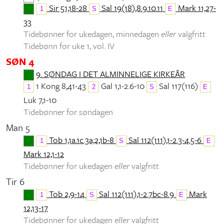
Sir 51,18-28
Sal 19(18),8.9.10.11
Mark 11,27-
1
S
E
33
Tidebønner for ukedagen, minnedagen
eller
valgfritt
Tidebønn for uke 1, vol. IV
SØN 4
9. SØNDAG I DET ALMINNELIGE KIRKEÅR
1 Kong 8,41-43
Gal 1,1-2.6-10
Sal 117(116)
1
2
S
E
Luk 7,1-10
Tidebønner for søndagen
Man 5
Tob 1,1a.1c.3a;2,1b-8
Sal 112(111),1-2.3-4.5-6
1
S
E
Mark 12,1-12
Tidebønner for ukedagen
eller
valgfritt
Tir 6
Tob 2,9-14
Sal 112(111),1-2.7bc-8.9
Mark
1
S
E
12,13-17
Tidebønner for ukedagen
eller
valgfritt