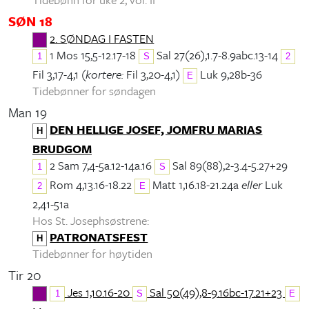
SØN 18
2. SØNDAG I FASTEN
1 Mos 15,5-12.17-18
Sal 27(26),1.7-8.9abc.13-14
1
S
2
Fil 3,17-4,1 (
kortere:
Fil 3,20-4,1)
Luk 9,28b-36
E
Tidebønner for søndagen
Man 19
DEN HELLIGE JOSEF, JOMFRU MARIAS
H
BRUDGOM
2 Sam 7,4-5a.12-14a.16
Sal 89(88),2-3.4-5.27+29
1
S
Rom 4,13.16-18.22
Matt 1,16.18-21.24a
eller
Luk
2
E
2,41-51a
Hos St. Josephsøstrene:
PATRONATSFEST
H
Tidebønner for høytiden
Tir 20
Jes 1,10.16-20
Sal 50(49),8-9.16bc-17.21+23
1
S
E