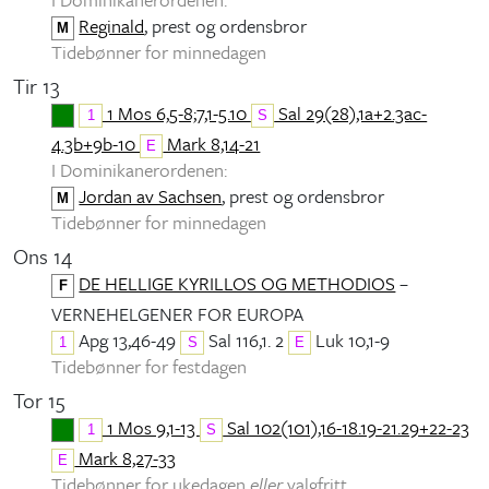
Reginald
, prest og ordensbror
M
Tidebønner for minnedagen
Tir 13
1 Mos 6,5-8;7,1-5.10
Sal 29(28),1a+2.3ac-
1
S
4.3b+9b-10
Mark 8,14-21
E
I Dominikanerordenen:
Jordan av Sachsen
, prest og ordensbror
M
Tidebønner for minnedagen
Ons 14
DE HELLIGE KYRILLOS OG METHODIOS
–
F
VERNEHELGENER FOR EUROPA
Apg 13,46-49
Sal 116,1. 2
Luk 10,1-9
1
S
E
Tidebønner for festdagen
Tor 15
1 Mos 9,1-13
Sal 102(101),16-18.19-21.29+22-23
1
S
Mark 8,27-33
E
Tidebønner for ukedagen
eller
valgfritt