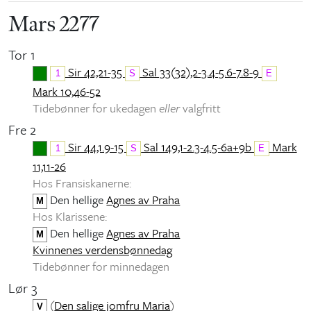
Mars 2277
Tor 1
Sir 42,21-35
Sal 33(32),2-3.4-5.6-7.8-9
1
S
E
Mark 10,46-52
Tidebønner for ukedagen
eller
valgfritt
Fre 2
Sir 44,1.9-15
Sal 149,1-2.3-4.5-6a+9b
Mark
1
S
E
11,11-26
Hos Fransiskanerne:
Den hellige
Agnes av Praha
M
Hos Klarissene:
Den hellige
Agnes av Praha
M
Kvinnenes verdensbønnedag
Tidebønner for minnedagen
Lør 3
(
Den salige jomfru Maria
)
V