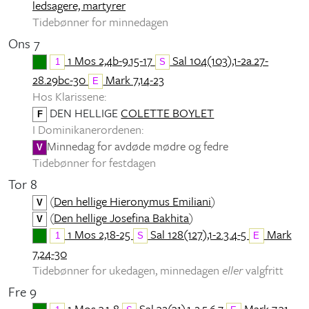
ledsagere, martyrer
Tidebønner for minnedagen
Ons 7
1 Mos 2,4b-9.15-17
Sal 104(103),1-2a.27-
1
S
28.29bc-30
Mark 7,14-23
E
Hos Klarissene:
DEN HELLIGE
COLETTE BOYLET
F
I Dominikanerordenen:
Minnedag for avdøde mødre og fedre
V
Tidebønner for festdagen
Tor 8
(
Den hellige Hieronymus Emiliani
)
V
(
Den hellige Josefina Bakhita
)
V
1 Mos 2,18-25
Sal 128(127),1-2.3.4-5
Mark
1
S
E
7,24-30
Tidebønner for ukedagen, minnedagen
eller
valgfritt
Fre 9
1 Mos 3,1-8
Sal 32(31),1-2.5.6.7
Mark 7,31-