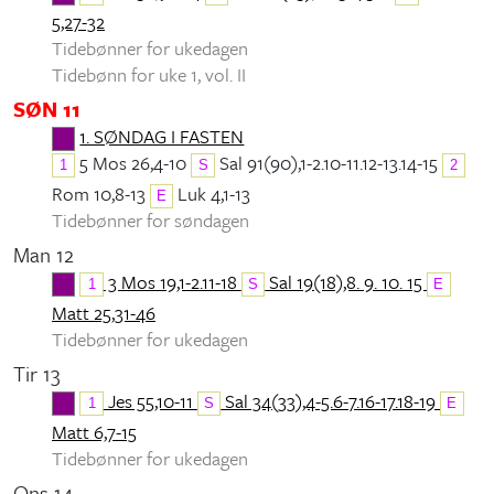
5,27-32
Tidebønner for ukedagen
Tidebønn for uke 1, vol. II
SØN 11
1. SØNDAG I FASTEN
5 Mos 26,4-10
Sal 91(90),1-2.10-11.12-13.14-15
1
S
2
Rom 10,8-13
Luk 4,1-13
E
Tidebønner for søndagen
Man 12
3 Mos 19,1-2.11-18
Sal 19(18),8. 9. 10. 15
1
S
E
Matt 25,31-46
Tidebønner for ukedagen
Tir 13
Jes 55,10-11
Sal 34(33),4-5.6-7.16-17.18-19
1
S
E
Matt 6,7-15
Tidebønner for ukedagen
Ons 14