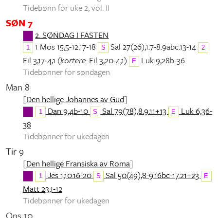
Tidebønn for uke 2, vol. II
SØN 7
2. SØNDAG I FASTEN
1 Mos 15,5-12.17-18
Sal 27(26),1.7-8.9abc.13-14
1
S
2
Fil 3,17-4,1 (
kortere:
Fil 3,20-4,1)
Luk 9,28b-36
E
Tidebønner for søndagen
Man 8
[
Den hellige Johannes av Gud
]
Dan 9,4b-10
Sal 79(78),8.9.11+13
Luk 6,36-
1
S
E
38
Tidebønner for ukedagen
Tir 9
[
Den hellige Fransiska av Roma
]
Jes 1,10.16-20
Sal 50(49),8-9.16bc-17.21+23
1
S
E
Matt 23,1-12
Tidebønner for ukedagen
Ons 10