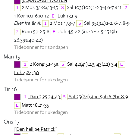
2 Mos 3,1-8a,13-15
Sal 103(102),1-2.3-4.6-7.8.11
1
S
2
1 Kor 10,1-6.10-12
Luk 13,1-9
E
Eller fra år A:
2 Mos 17,3-7
Sal 95(94),1-2. 6-7. 8-9
1
S
Rom 5,1-2.5-8
Joh 4,5-42 (
kortere:
5-15.19b-
2
E
26.39a.40-42)
Tidebønner for søndagen
Man 15
2 Kong 5,1-15a
Sal 42(41),2.3; 43(42) 3.4
1
S
E
Luk 4,24-30
Tidebønner for ukedagen
Tir 16
Dan 3,25.34-43
Sal 25(24),4bc-5ab.6-7bc.8-9
1
S
Matt 18,21-35
E
Tidebønner for ukedagen
Ons 17
[
Den hellige Patrick
]