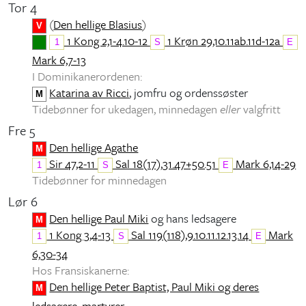
Tor 4
(
Den hellige Blasius
)
V
1 Kong 2,1-4.10-12
1 Krøn 29,10.11ab.11d-12a
1
S
E
Mark 6,7-13
I Dominikanerordenen:
Katarina av Ricci
, jomfru og ordenssøster
M
Tidebønner for ukedagen, minnedagen
eller
valgfritt
Fre 5
Den hellige Agathe
M
Sir 47,2-11
Sal 18(17),31.47+50.51
Mark 6,14-29
1
S
E
Tidebønner for minnedagen
Lør 6
Den hellige Paul Miki
og hans ledsagere
M
1 Kong 3,4-13
Sal 119(118),9.10.11.12.13.14
Mark
1
S
E
6,30-34
Hos Fransiskanerne:
Den hellige Peter Baptist, Paul Miki og deres
M
ledsagere, martyrer