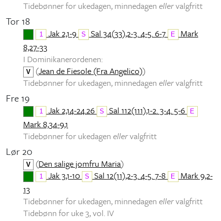
Tidebønner for ukedagen, minnedagen
eller
valgfritt
Tor 18
Jak 2,1-9
Sal 34(33),2-3. 4-5. 6-7
Mark
1
S
E
8,27-33
I Dominikanerordenen:
(
Jean de Fiesole (Fra Angelico)
)
V
Tidebønner for ukedagen, minnedagen
eller
valgfritt
Fre 19
Jak 2,14-24.26
Sal 112(111),1-2. 3-4. 5-6
1
S
E
Mark 8,34-9,1
Tidebønner for ukedagen
eller
valgfritt
Lør 20
(
Den salige jomfru Maria
)
V
Jak 3,1-10
Sal 12(11),2-3. 4-5. 7-8
Mark 9,2-
1
S
E
13
Tidebønner for ukedagen, minnedagen
eller
valgfritt
Tidebønn for uke 3, vol. IV