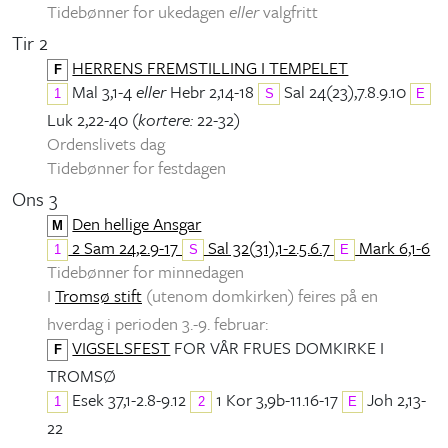
Tidebønner for ukedagen
eller
valgfritt
Tir 2
HERRENS FREMSTILLING I TEMPELET
F
Mal 3,1-4
eller
Hebr 2,14-18
Sal 24(23),7.8.9.10
1
S
E
Luk 2,22-40 (
kortere:
22-32)
Ordenslivets dag
Tidebønner for festdagen
Ons 3
Den hellige Ansgar
M
2 Sam 24,2.9-17
Sal 32(31),1-2.5.6.7
Mark 6,1-6
1
S
E
Tidebønner for minnedagen
I
Tromsø stift
(utenom domkirken) feires på en
hverdag i perioden 3.-9. februar:
VIGSELSFEST
FOR VÅR FRUES DOMKIRKE I
F
TROMSØ
Esek 37,1-2.8-9.12
1 Kor 3,9b-11.16-17
Joh 2,13-
1
2
E
22