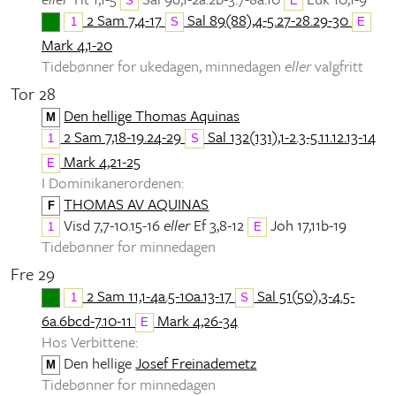
S
E
2 Sam 7,4-17
Sal 89(88),4-5.27-28.29-30
1
S
E
Mark 4,1-20
Tidebønner for ukedagen, minnedagen
eller
valgfritt
Tor 28
Den hellige Thomas Aquinas
M
2 Sam 7,18-19.24-29
Sal 132(131),1-2.3-5.11.12.13-14
1
S
Mark 4,21-25
E
I Dominikanerordenen:
THOMAS AV AQUINAS
F
Visd 7,7-10.15-16
eller
Ef 3,8-12
Joh 17,11b-19
1
E
Tidebønner for minnedagen
Fre 29
2 Sam 11,1-4a.5-10a.13-17
Sal 51(50),3-4.5-
1
S
6a.6bcd-7.10-11
Mark 4,26-34
E
Hos Verbittene:
Den hellige
Josef Freinademetz
M
Tidebønner for minnedagen