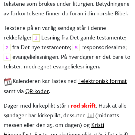
tekstene som brukes under liturgien. Betydningene
av forkortelsene finner du foran i din norske Bibel.
Tekstene på en vanlig søndag står i denne
rekkefølge:
Lesning fra Det gamle testa­mente;
1
fra Det nye testa­mente;
responsorie­salme;
2
S
evangelie­lesningen. På hverdager er det bare to
E
tekster, medregnet evangelielesningen.
Kalenderen kan lastes ned
i elektronisk format
samt via
QR-koder
.
Dager med kirkeplikt står i
rød skrift
. Husk at alle
søndager har kirke­plikt, dessuten
Jul
(midnatts­
messen eller den 25. om dagen) og
Kristi
Himmelfart
. Faste- og abstinens­plikt står i fet skrift