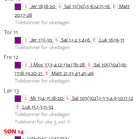
Jer 18,18-20
Sal 31(30),5-6.14.15-16
Matt
1
S
E
20,17-28
Tidebønner for ukedagen
Tor 11
Jer 17,5-10
Sal 1,1-2.3.4+6
Luk 16,19-31
1
S
E
Tidebønner for ukedagen
Fre 12
1 Mos 37,3-4.12-13a.17b-28
Sal 105(104),16-
1
S
17.18-19.20-21
Matt 21,33-43.45-46
E
Tidebønner for ukedagen
Lør 13
Mi 7,14-15.18-20
Sal 103(102),1-3.3-4.9-10.11-12
1
S
Luk 15,1-3.11-32
E
Tidebønner for ukedagen
Tidebønn for uke 3, vol. II
SØN 14
3. SØNDAG I FASTEN