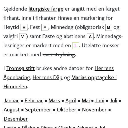
Gjeldende
liturgiske farge
er angitt med en farget
firkant. Inne i firkanten finnes en markering for
Høytid
, Fest
, Minne­dag (obliga­torisk
og
H
F
M
valg­fri
) samt Faste og abstinens
. Minnedags­
V
A
lesninger er markert med en
. Utelatte messer
L
er markert med
overstrykning
.
I
Tromsø stift
brukes andre datoer for
Herrens
Åpenbaring
,
Herrens Dåp
og
Marias opptagelse i
Himmelen
.
Januar
•
Februar
•
Mars
•
April
•
Mai
•
Juni
•
Juli
•
August
•
September
•
Oktober
•
November
•
Desember
Faste
•
Påske
•
Pinse
•
Olsok
•
Advent
•
Jul