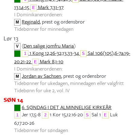
13.14-15
Mark 7,31-37
E
I Dominikanerordenen:
Reginald
, prest og ordensbror
M
Tidebønner for minnedagen
Lør 13
(
Den salige jomfru Maria
)
V
1 Kong 12,26-32;13,33-34
Sal 106(105),6-7a.19-
1
S
20.21-22
Mark 8,1-10
E
I Dominikanerordenen:
Jordan av Sachsen
, prest og ordensbror
M
Tidebønner for ukedagen, minnedagen
eller
valgfritt
Tidebønn for uke 2, vol. IV
SØN 14
6. SØNDAG I DET ALMINNELIGE KIRKEÅR
Jer 17,5-8
1 Kor 15,12.16-20
Sal 1
Luk
1
2
S
E
6,17.20-26
Tidebønner for søndagen