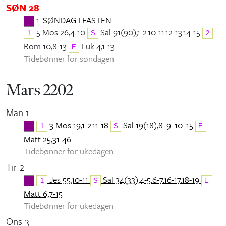
SØN 28
1. SØNDAG I FASTEN
5 Mos 26,4-10
Sal 91(90),1-2.10-11.12-13.14-15
1
S
2
Rom 10,8-13
Luk 4,1-13
E
Tidebønner for søndagen
Mars 2202
Man 1
3 Mos 19,1-2.11-18
Sal 19(18),8. 9. 10. 15
1
S
E
Matt 25,31-46
Tidebønner for ukedagen
Tir 2
Jes 55,10-11
Sal 34(33),4-5.6-7.16-17.18-19
1
S
E
Matt 6,7-15
Tidebønner for ukedagen
Ons 3