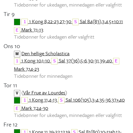
Tidebønner for ukedagen, minnedagen
eller
valgfritt
Tir 9
1 Kong 8,22-23.27-30
Sal 84(83),3.4.5+10.11
1
S
Mark 7,1-13
E
Tidebønner for ukedagen
eller
valgfritt
Ons 10
Den hellige Scholastica
M
1 Kong 10,1-10
Sal 37(36),5-6.30-31.39-40
1
S
E
Mark 7,14-23
Tidebønner for minnedagen
Tor 11
(
Vår Frue av Lourdes
)
V
1 Kong 11,4-13
Sal 106(105),3-4.35-36.37+40
1
S
Mark 7,24-30
E
Tidebønner for ukedagen, minnedagen
eller
valgfritt
Fre 12
1 Kong 11,29-32;12,19
Sal 81(80),10-11ab.12-
1
S