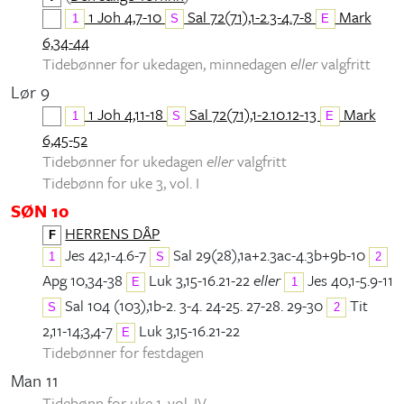
1 Joh 4,7-10
Sal 72(71),1-2.3-4.7-8
Mark
1
S
E
6,34-44
Tidebønner for ukedagen, minnedagen
eller
valgfritt
Lør 9
1 Joh 4,11-18
Sal 72(71),1-2.10.12-13
Mark
1
S
E
6,45-52
Tidebønner for ukedagen
eller
valgfritt
Tidebønn for uke 3, vol. I
SØN 10
HERRENS DÅP
F
Jes 42,1-4.6-7
Sal 29(28),1a+2.3ac-4.3b+9b-10
1
S
2
Apg 10,34-38
Luk 3,15-16.21-22
eller
Jes 40,1-5.9-11
E
1
Sal 104 (103),1b-2. 3-4. 24-25. 27-28. 29-30
Tit
S
2
2,11-14;3,4-7
Luk 3,15-16.21-22
E
Tidebønner for festdagen
Man 11
Tidebønn for uke 1, vol. IV