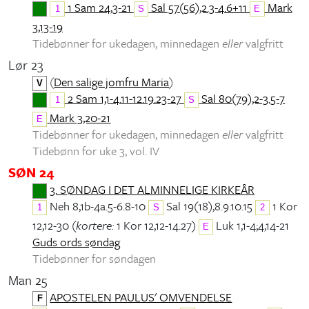
1 Sam 24,3-21
Sal 57(56),2.3-4.6+11
Mark
1
S
E
3,13-19
Tidebønner for ukedagen, minnedagen
eller
valgfritt
Lør 23
(
Den salige jomfru Maria
)
V
2 Sam 1,1-4.11-12.19.23-27
Sal 80(79),2-3.5-7
1
S
Mark 3,20-21
E
Tidebønner for ukedagen, minnedagen
eller
valgfritt
Tidebønn for uke 3, vol. IV
SØN 24
3. SØNDAG I DET ALMINNELIGE KIRKEÅR
Neh 8,1b-4a.5-6.8-10
Sal 19(18),8.9.10.15
1 Kor
1
S
2
12,12-30 (
kortere:
1 Kor 12,12-14.27)
Luk 1,1-4;4,14-21
E
Guds ords søndag
Tidebønner for søndagen
Man 25
APOSTELEN PAULUS' OMVENDELSE
F