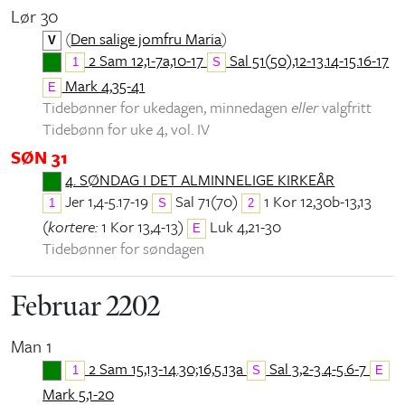
Lør 30
(
Den salige jomfru Maria
)
V
2 Sam 12,1-7a,10-17
Sal 51(50),12-13.14-15.16-17
1
S
Mark 4,35-41
E
Tidebønner for ukedagen, minnedagen
eller
valgfritt
Tidebønn for uke 4, vol. IV
SØN 31
4. SØNDAG I DET ALMINNELIGE KIRKEÅR
Jer 1,4-5.17-19
Sal 71(70)
1 Kor 12,30b-13,13
1
S
2
(
kortere:
1 Kor 13,4-13)
Luk 4,21-30
E
Tidebønner for søndagen
Februar 2202
Man 1
2 Sam 15,13-14.30;16,5.13a
Sal 3,2-3.4-5.6-7
1
S
E
Mark 5,1-20