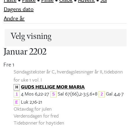
Dagens dato
Andre år
Velg visning
Januar 2202
Fre 1
Søndagstekster år C, hverdagslesninger år II
, tidebønn
for uke 1 vol. I
GUDS HELLIGE MOR MARIA
H
4 Mos 6,22-27
Sal 67(66),2-3.5.6+8
Gal 4,4-7
1
S
2
Luk 2,16-21
E
Oktavdag for julen
Verdensdagen for fred
Tidebønner for høytiden