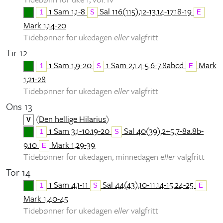
1 Sam 1,1-8
Sal 116(115),12-13.14-17.18-19
1
S
E
Mark 1,14-20
Tidebønner for ukedagen
eller
valgfritt
Tir 12
1 Sam 1,9-20
1 Sam 2,1.4-5.6-7.8abcd
Mark
1
S
E
1,21-28
Tidebønner for ukedagen
eller
valgfritt
Ons 13
(
Den hellige Hilarius
)
V
1 Sam 3,1-10.19-20
Sal 40(39),2+5.7-8a.8b-
1
S
9.10
Mark 1,29-39
E
Tidebønner for ukedagen, minnedagen
eller
valgfritt
Tor 14
1 Sam 4,1-11
Sal 44(43),10-11.14-15.24-25
1
S
E
Mark 1,40-45
Tidebønner for ukedagen
eller
valgfritt