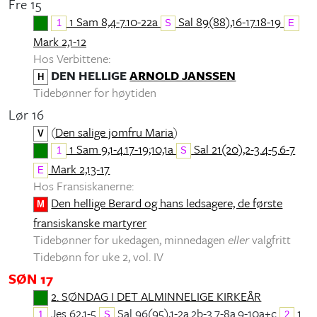
Fre 15
1 Sam 8,4-7.10-22a
Sal 89(88),16-17.18-19
1
S
E
Mark 2,1-12
Hos Verbittene:
DEN HELLIGE
ARNOLD JANSSEN
H
Tidebønner for høytiden
Lør 16
(
Den salige jomfru Maria
)
V
1 Sam 9,1-4.17-19;10,1a
Sal 21(20),2-3.4-5.6-7
1
S
Mark 2,13-17
E
Hos Fransiskanerne:
Den hellige Berard og hans ledsagere, de første
M
fransiskanske martyrer
Tidebønner for ukedagen, minnedagen
eller
valgfritt
Tidebønn for uke 2, vol. IV
SØN 17
2. SØNDAG I DET ALMINNELIGE KIRKEÅR
Jes 62,1-5
Sal 96(95),1-2a.2b-3.7-8a.9-10a+c
1
1
S
2