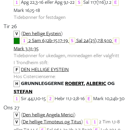
Apg 22,3-16
eller
Apg 9,1-22
Sal 117(116),1.2
1
S
E
Mark 16,15-18
Tidebønner for festdagen
Tir 26
(
Den hellige Eystein
)
V
2 Sam 6,12b-15.17-19
Sal 24(23),7.8.9.10
1
S
E
Mark 3,31-35
Tidebønner for ukedagen, minnedagen
eller
valgfritt
I Trondheim stift:
DEN HELLIGE EYSTEIN
F
Hos Cistercienserne:
GRUNNLEGGERNE
ROBERT
,
ALBERIC
OG
H
STEFAN
Sir 44,1,10-15
Hebr 11,1-2,8-16
Mark 10,24b-30
1
2
E
Ons 27
(
Den hellige Angela Merici
)
V
(
De hellige Timoteus og Titus
)
2 Tim 1,1-8
V
L
1
eller
Tit 1,1-5
Sal 96,1-2a.2b-3.7-8a.10
Luk 10,1-9