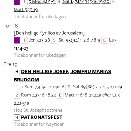
5 Mos 4,1.5-9
Sal 147,12-13.15-16.19-20
1
S
E
Matt 5,17-19
Tidebønner for ukedagen
Tor 18
[
Den hellige Kyrillos av Jerusalem
]
Jer 7,23-28
Sal 95(94),1-2.6-7.8-9
Luk
1
S
E
11,14-23
Tidebønner for ukedagen
Fre 19
DEN HELLIGE JOSEF, JOMFRU MARIAS
H
BRUDGOM
2 Sam 7,4-5a.12-14a.16
Sal 89(88),2-3.4-5.27+29
1
S
Rom 4,13.16-18.22
Matt 1,16.18-21.24a
eller
Luk
2
E
2,41-51a
Hos St. Josephsøstrene:
PATRONATSFEST
H
Tidebønner for høytiden