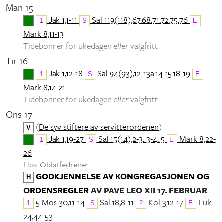
Man 15
Jak 1,1-11
Sal 119(118),67.68.71.72.75.76
1
S
E
Mark 8,11-13
Tidebønner for ukedagen
eller
valgfritt
Tir 16
Jak 1,12-18
Sal 94(93),12-13a.14-15.18-19
1
S
E
Mark 8,14-21
Tidebønner for ukedagen
eller
valgfritt
Ons 17
(
De syv stiftere av servitterordenen
)
V
Jak 1,19-27
Sal 15(14),2-3. 3-4. 5
Mark 8,22-
1
S
E
26
Hos Oblatfedrene:
GODKJENNELSE AV KONGREGASJONEN OG
H
ORDENSREGLER
AV PAVE LEO XII 17. FEBRUAR
5 Mos 30,11-14
Sal 18,8-11
Kol 3,12-17
Luk
1
S
2
E
24,44-53