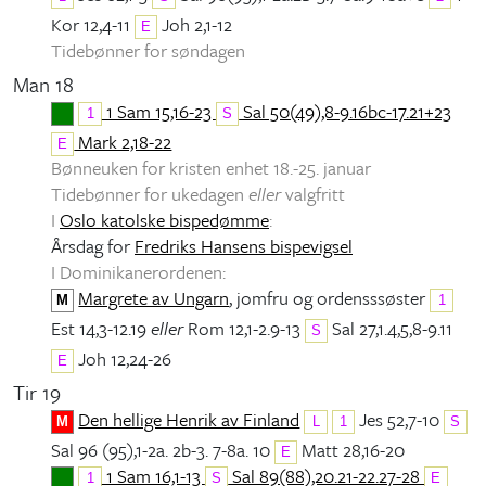
Kor 12,4-11
Joh 2,1-12
E
Tidebønner for søndagen
Man 18
1 Sam 15,16-23
Sal 50(49),8-9.16bc-17.21+23
1
S
Mark 2,18-22
E
Bønneuken for kristen enhet 18.-25. januar
Tidebønner for ukedagen
eller
valgfritt
I
Oslo katolske bispedømme
:
Årsdag for
Fredriks Hansens bispevigsel
I Dominikanerordenen:
Margrete av Ungarn
, jomfru og ordensssøster
M
1
Est 14,3-12.19
eller
Rom 12,1-2.9-13
Sal 27,1.4,5,8-9.11
S
Joh 12,24-26
E
Tir 19
Den hellige Henrik av Finland
Jes 52,7-10
M
L
1
S
Sal 96 (95),1-2a. 2b-3. 7-8a. 10
Matt 28,16-20
E
1 Sam 16,1-13
Sal 89(88),20.21-22.27-28
1
S
E