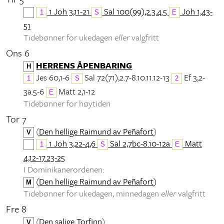
1 Joh 3,11-21
Sal 100(99),2.3.4.5
Joh 1,43-
1
S
E
51
Tidebønner for ukedagen
eller
valgfritt
Ons 6
HERRENS ÅPENBARING
H
Jes 60,1-6
Sal 72(71),2.7-8.10.11.12-13
Ef 3,2-
1
S
2
3a.5-6
Matt 2,1-12
E
Tidebønner for høytiden
Tor 7
(
Den hellige Raimund av Peñafort
)
V
1 Joh 3,22-4,6
Sal 2,7bc-8.10-12a
Matt
1
S
E
4,12-17.23-25
I Dominikanerordenen:
(
Den hellige Raimund av Peñafort
)
M
Tidebønner for ukedagen, minnedagen
eller
valgfritt
Fre 8
(
Den salige Torfinn
)
V