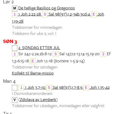
Lør 2
De hellige Basilios og Gregorios
M
1 Joh 2,22-28
Sal 98(97),1.2-3ab.3cd-4
Joh
1
S
E
1,19-28
Tidebønner for minnedagen
Tidebønn for uke 2, vol. I
SØN 3
2. SØNDAG ETTER JUL
Sir 24,1-2.2a.2b.8-12
Sal 147,12-13.14-15.19-20
Ef
1
S
2
1,3-6.15-18
Joh 1,1-18 (
kortere:
1-5.9-14)
E
Tidebønner for søndagen
Kollekt til Barne-missio
Man 4
1 Joh 3,7-10
Sal 98(97),1.7-8.9
Joh 1,35-42
1
S
E
I Dominikanerordenen:
(
Zdislava av Lemberk
)
V
Tidebønner for ukedagen, minnedagen
eller
valgfritt
Tir 5