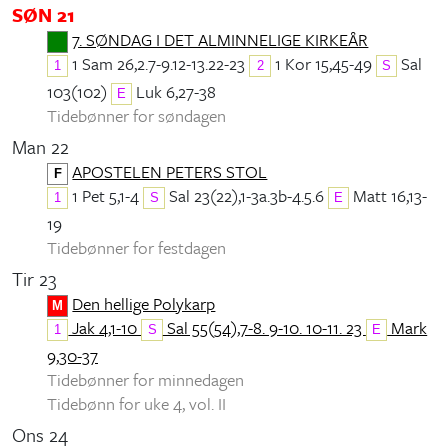
SØN 21
7. SØNDAG I DET ALMINNELIGE KIRKEÅR
1 Sam 26,2.7-9.12-13.22-23
1 Kor 15,45-49
Sal
1
2
S
103(102)
Luk 6,27-38
E
Tidebønner for søndagen
Man 22
APOSTELEN PETERS STOL
F
1 Pet 5,1-4
Sal 23(22),1-3a.3b-4.5.6
Matt 16,13-
1
S
E
19
Tidebønner for festdagen
Tir 23
Den hellige Polykarp
M
Jak 4,1-10
Sal 55(54),7-8. 9-10. 10-11. 23
Mark
1
S
E
9,30-37
Tidebønner for minnedagen
Tidebønn for uke 4, vol. II
Ons 24