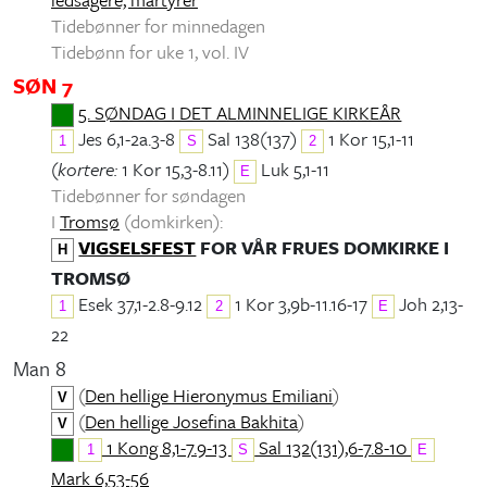
Tidebønner for minnedagen
Tidebønn for uke 1, vol. IV
SØN 7
5. SØNDAG I DET ALMINNELIGE KIRKEÅR
Jes 6,1-2a.3-8
Sal 138(137)
1 Kor 15,1-11
1
S
2
(
kortere:
1 Kor 15,3-8.11)
Luk 5,1-11
E
Tidebønner for søndagen
I
Tromsø
(domkirken):
VIGSELSFEST
FOR VÅR FRUES DOMKIRKE I
H
TROMSØ
Esek 37,1-2.8-9.12
1 Kor 3,9b-11.16-17
Joh 2,13-
1
2
E
22
Man 8
(
Den hellige Hieronymus Emiliani
)
V
(
Den hellige Josefina Bakhita
)
V
1 Kong 8,1-7.9-13
Sal 132(131),6-7.8-10
1
S
E
Mark 6,53-56