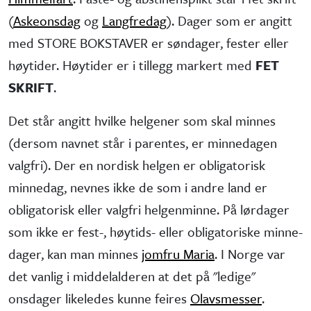
(
Askeonsdag
og
Langfredag
). Dager som er angitt
med STORE BOKSTAVER er søndager, fester eller
høytider. Høytider er i tillegg markert med
FET
SKRIFT
.
Det står angitt hvilke helgener som skal minnes
(dersom navnet står i parentes, er minne­dagen
valgfri). Der en nordisk helgen er obliga­torisk
minne­dag, nevnes ikke de som i andre land er
obliga­torisk eller valgfri helgen­minne. På lørdager
som ikke er fest-, høytids- eller obliga­toriske minne­
dager, kan man minnes
jomfru Maria
. I Norge var
det vanlig i middel­alderen at det på "ledige"
onsdager like­ledes kunne feires
Olavsmesser
.