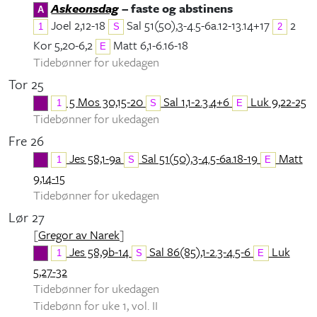
Askeonsdag
– faste og abstinens
A
Joel 2,12-18
Sal 51(50),3-4.5-6a.12-13.14+17
2
1
S
2
Kor 5,20-6,2
Matt 6,1-6.16-18
E
Tidebønner for ukedagen
Tor 25
5 Mos 30,15-20
Sal 1,1-2.3.4+6
Luk 9,22-25
1
S
E
Tidebønner for ukedagen
Fre 26
Jes 58,1-9a
Sal 51(50),3-4.5-6a.18-19
Matt
1
S
E
9,14-15
Tidebønner for ukedagen
Lør 27
[
Gregor av Narek
]
Jes 58,9b-14
Sal 86(85),1-2.3-4.5-6
Luk
1
S
E
5,27-32
Tidebønner for ukedagen
Tidebønn for uke 1, vol. II