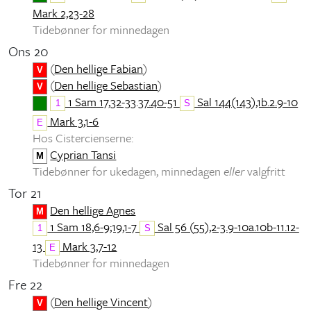
Mark 2,23-28
Tidebønner for minnedagen
Ons 20
(
Den hellige Fabian
)
V
(
Den hellige Sebastian
)
V
1 Sam 17,32-33.37.40-51
Sal 144(143),1b.2.9-10
1
S
Mark 3,1-6
E
Hos Cistercienserne:
Cyprian Tansi
M
Tidebønner for ukedagen, minnedagen
eller
valgfritt
Tor 21
Den hellige Agnes
M
1 Sam 18,6-9;19,1-7
Sal 56 (55),2-3.9-10a.10b-11.12-
1
S
13
Mark 3,7-12
E
Tidebønner for minnedagen
Fre 22
(
Den hellige Vincent
)
V