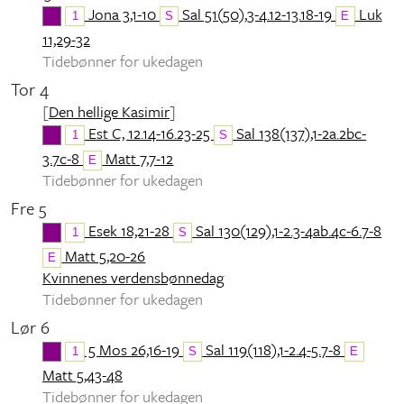
Jona 3,1-10
Sal 51(50),3-4.12-13.18-19
Luk
1
S
E
11,29-32
Tidebønner for ukedagen
Tor 4
[
Den hellige Kasimir
]
Est C, 12.14-16.23-25
Sal 138(137),1-2a.2bc-
1
S
3.7c-8
Matt 7,7-12
E
Tidebønner for ukedagen
Fre 5
Esek 18,21-28
Sal 130(129),1-2.3-4ab.4c-6.7-8
1
S
Matt 5,20-26
E
Kvinnenes verdensbønnedag
Tidebønner for ukedagen
Lør 6
5 Mos 26,16-19
Sal 119(118),1-2.4-5.7-8
1
S
E
Matt 5,43-48
Tidebønner for ukedagen