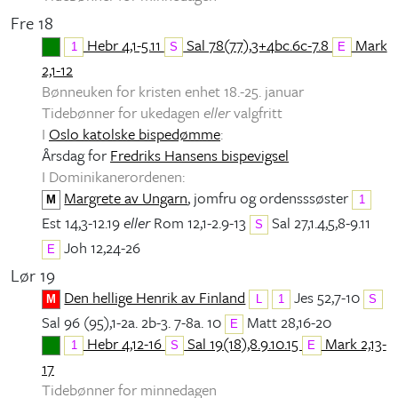
Fre 18
Hebr 4,1-5.11
Sal 78(77),3+4bc.6c-7.8
Mark
1
S
E
2,1-12
Bønneuken for kristen enhet 18.-25. januar
Tidebønner for ukedagen
eller
valgfritt
I
Oslo katolske bispedømme
:
Årsdag for
Fredriks Hansens bispevigsel
I Dominikanerordenen:
Margrete av Ungarn
, jomfru og ordensssøster
M
1
Est 14,3-12.19
eller
Rom 12,1-2.9-13
Sal 27,1.4,5,8-9.11
S
Joh 12,24-26
E
Lør 19
Den hellige Henrik av Finland
Jes 52,7-10
M
L
1
S
Sal 96 (95),1-2a. 2b-3. 7-8a. 10
Matt 28,16-20
E
Hebr 4,12-16
Sal 19(18),8.9.10.15
Mark 2,13-
1
S
E
17
Tidebønner for minnedagen