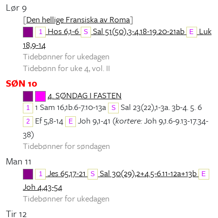
Lør 9
[
Den hellige Fransiska av Roma
]
Hos 6,1-6
Sal 51(50),3-4.18-19.20-21ab
Luk
1
S
E
18,9-14
Tidebønner for ukedagen
Tidebønn for uke 4, vol. II
SØN 10
4. SØNDAG I FASTEN
1 Sam 16,1b.6-7.10-13a
Sal 23(22),1-3a. 3b-4. 5. 6
1
S
Ef 5,8-14
Joh 9,1-41 (
kortere:
Joh 9,1.6-9.13-17.34-
2
E
38)
Tidebønner for søndagen
Man 11
Jes 65,17-21
Sal 30(29),2+4.5-6.11-12a+13b
1
S
E
Joh 4,43-54
Tidebønner for ukedagen
Tir 12