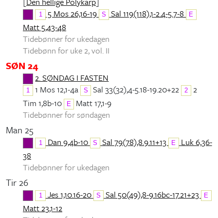
[
Den hellige Polykarp
]
5 Mos 26,16-19
Sal 119(118),1-2.4-5.7-8
1
S
E
Matt 5,43-48
Tidebønner for ukedagen
Tidebønn for uke 2, vol. II
SØN 24
2. SØNDAG I FASTEN
1 Mos 12,1-4a
Sal 33(32),4-5.18-19.20+22
2
1
S
2
Tim 1,8b-10
Matt 17,1-9
E
Tidebønner for søndagen
Man 25
Dan 9,4b-10
Sal 79(78),8.9.11+13
Luk 6,36-
1
S
E
38
Tidebønner for ukedagen
Tir 26
Jes 1,10.16-20
Sal 50(49),8-9.16bc-17.21+23
1
S
E
Matt 23,1-12