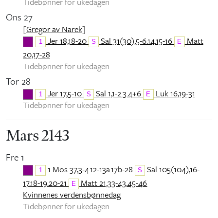
Tidebønner for ukedagen
Ons 27
[
Gregor av Narek
]
Jer 18,18-20
Sal 31(30),5-6.14.15-16
Matt
1
S
E
20,17-28
Tidebønner for ukedagen
Tor 28
Jer 17,5-10
Sal 1,1-2.3.4+6
Luk 16,19-31
1
S
E
Tidebønner for ukedagen
Mars 2143
Fre 1
1 Mos 37,3-4.12-13a.17b-28
Sal 105(104),16-
1
S
17.18-19.20-21
Matt 21,33-43.45-46
E
Kvinnenes verdensbønnedag
Tidebønner for ukedagen