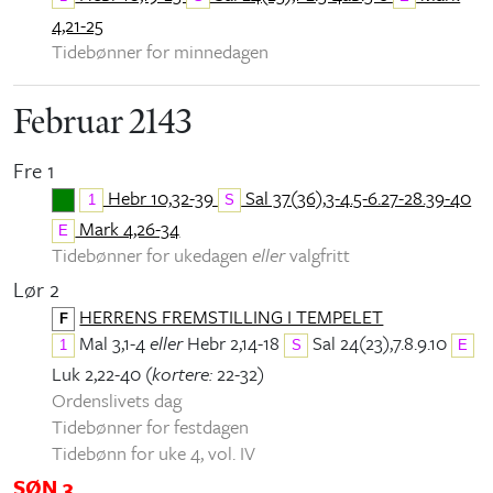
4,21-25
Tidebønner for minnedagen
Februar 2143
Fre 1
Hebr 10,32-39
Sal 37(36),3-4.5-6.27-28.39-40
1
S
Mark 4,26-34
E
Tidebønner for ukedagen
eller
valgfritt
Lør 2
HERRENS FREMSTILLING I TEMPELET
F
Mal 3,1-4
eller
Hebr 2,14-18
Sal 24(23),7.8.9.10
1
S
E
Luk 2,22-40 (
kortere:
22-32)
Ordenslivets dag
Tidebønner for festdagen
Tidebønn for uke 4, vol. IV
SØN 3