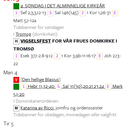
4. SØNDAG I DET ALMINNELIGE KIRKEÅR
Sef 2,3;3,12-13
Sal 146(145)
1 Kor 1,26-31
1
S
2
E
Matt 5,1-12a
Tidebønner for søndagen
I
Tromsø
(domkirken):
VIGSELSFEST
FOR VÅR FRUES DOMKIRKE I
H
TROMSØ
Esek 37,1-2.8-9.12
1 Kor 3,9b-11.16-17
Joh 2,13-
1
2
E
22
Man 4
(
Den hellige Blasius
)
V
Hebr 11,32-40
Sal 31(30),20.21.23.24
Mark
1
S
E
5,1-20
I Dominikanerordenen:
Katarina av Ricci
, jomfru og ordenssøster
M
Tidebønner for ukedagen, minnedagen
eller
valgfritt
Tir 5