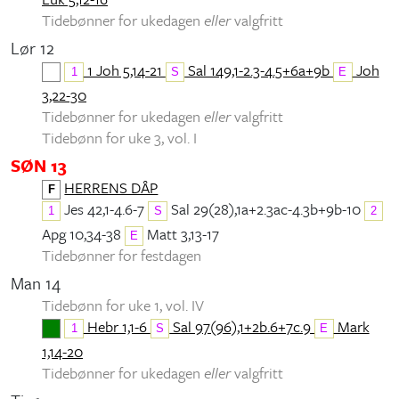
Tidebønner for ukedagen
eller
valgfritt
Lør 12
1 Joh 5,14-21
Sal 149,1-2.3-4.5+6a+9b
Joh
1
S
E
3,22-30
Tidebønner for ukedagen
eller
valgfritt
Tidebønn for uke 3, vol. I
SØN 13
HERRENS DÅP
F
Jes 42,1-4.6-7
Sal 29(28),1a+2.3ac-4.3b+9b-10
1
S
2
Apg 10,34-38
Matt 3,13-17
E
Tidebønner for festdagen
Man 14
Tidebønn for uke 1, vol. IV
Hebr 1,1-6
Sal 97(96),1+2b.6+7c.9
Mark
1
S
E
1,14-20
Tidebønner for ukedagen
eller
valgfritt