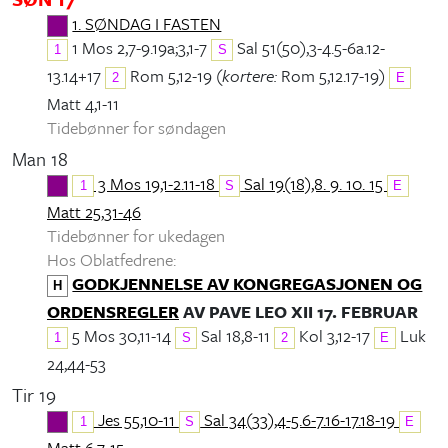
1. SØNDAG I FASTEN
1 Mos 2,7-9.19a;3,1-7
Sal 51(50),3-4.5-6a.12-
1
S
13.14+17
Rom 5,12-19 (
kortere:
Rom 5,12.17-19)
2
E
Matt 4,1-11
Tidebønner for søndagen
Man 18
3 Mos 19,1-2.11-18
Sal 19(18),8. 9. 10. 15
1
S
E
Matt 25,31-46
Tidebønner for ukedagen
Hos Oblatfedrene:
GODKJENNELSE AV KONGREGASJONEN OG
H
ORDENSREGLER
AV PAVE LEO XII 17. FEBRUAR
5 Mos 30,11-14
Sal 18,8-11
Kol 3,12-17
Luk
1
S
2
E
24,44-53
Tir 19
Jes 55,10-11
Sal 34(33),4-5.6-7.16-17.18-19
1
S
E
Matt 6,7-15