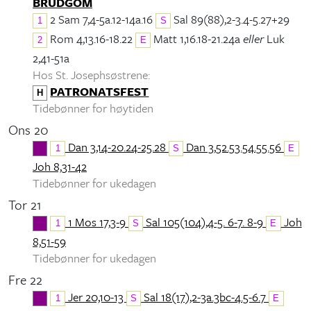
BRUDGOM
2 Sam 7,4-5a.12-14a.16
Sal 89(88),2-3.4-5.27+29
1
S
Rom 4,13.16-18.22
Matt 1,16.18-21.24a
eller
Luk
2
E
2,41-51a
Hos St. Josephsøstrene:
PATRONATSFEST
H
Tidebønner for høytiden
Ons 20
Dan 3,14-20.24-25.28
Dan 3,52.53.54.55.56
1
S
E
Joh 8,31-42
Tidebønner for ukedagen
Tor 21
1 Mos 17,3-9
Sal 105(104),4-5. 6-7. 8-9
Joh
1
S
E
8,51-59
Tidebønner for ukedagen
Fre 22
Jer 20,10-13
Sal 18(17),2-3a.3bc-4.5-6.7
1
S
E