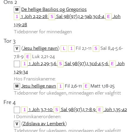
Ons 2
De hellige Basilios og Gregorios
M
1 Joh 2,22-28
Sal 98(97),1.2-3ab.3cd-4
Joh
1
S
E
1,19-28
Tidebønner for minnedagen
Tor 3
(
Jesu hellige navn
)
Fil 2,1-11
Sal 8,4-5.6-
V
L
1
S
7.8-9
Luk 2,21-24
E
1 Joh 2,29-3,6
Sal 98(97),1.3cd-4.5-6
Joh
1
S
E
1,29-34
Hos Fransiskanerne:
Jesu hellige navn
Fil 2,6-11
Matt 1,18-25
M
1
E
Tidebønner for ukedagen, minnedagen
eller
valgfritt
Fre 4
1 Joh 3,7-10
Sal 98(97),1.7-8.9
Joh 1,35-42
1
S
E
I Dominikanerordenen:
(
Zdislava av Lemberk
)
V
Tidebønner for ukedagen, minnedagen
eller
valgfritt