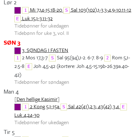
Lør 2
Mi 7,14-15.18-20
Sal 103(102),1-3.3-4.9-10.11-12
1
S
Luk 15,1-3.11-32
E
Tidebønner for ukedagen
Tidebønn for uke 3, vol. II
SØN 3
3. SØNDAG I FASTEN
2 Mos 17,3-7
Sal 95(94),1-2. 6-7. 8-9
Rom 5,1-
1
S
2
2.5-8
Joh 4,5-42 (
kortere:
Joh 4,5-15.19b-26.39a.40-
E
42)
Tidebønner for søndagen
Man 4
[
Den hellige Kasimir
]
2 Kong 5,1-15a
Sal 42(41),2.3; 43(42) 3.4
1
S
E
Luk 4,24-30
Tidebønner for ukedagen
Tir 5