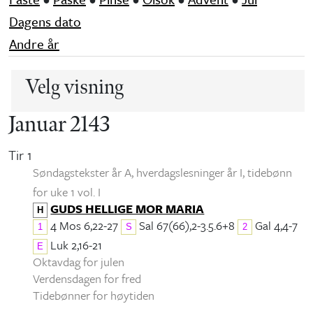
Dagens dato
Andre år
Velg visning
Januar 2143
Tir 1
Søndagstekster år A, hverdagslesninger år I
, tidebønn
for uke 1 vol. I
GUDS HELLIGE MOR MARIA
H
4 Mos 6,22-27
Sal 67(66),2-3.5.6+8
Gal 4,4-7
1
S
2
Luk 2,16-21
E
Oktavdag for julen
Verdensdagen for fred
Tidebønner for høytiden