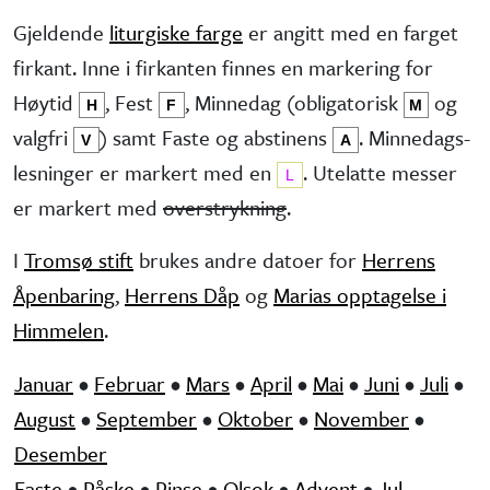
Gjeldende
liturgiske farge
er angitt med en farget
firkant. Inne i firkanten finnes en markering for
Høytid
, Fest
, Minne­dag (obliga­torisk
og
H
F
M
valg­fri
) samt Faste og abstinens
. Minnedags­
V
A
lesninger er markert med en
. Utelatte messer
L
er markert med
overstrykning
.
I
Tromsø stift
brukes andre datoer for
Herrens
Åpenbaring
,
Herrens Dåp
og
Marias opptagelse i
Himmelen
.
Januar
•
Februar
•
Mars
•
April
•
Mai
•
Juni
•
Juli
•
August
•
September
•
Oktober
•
November
•
Desember
Faste
•
Påske
•
Pinse
•
Olsok
•
Advent
•
Jul