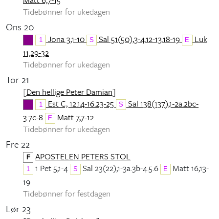
Tidebønner for ukedagen
Ons 20
Jona 3,1-10
Sal 51(50),3-4.12-13.18-19
Luk
1
S
E
11,29-32
Tidebønner for ukedagen
Tor 21
[
Den hellige Peter Damian
]
Est C, 12.14-16.23-25
Sal 138(137),1-2a.2bc-
1
S
3.7c-8
Matt 7,7-12
E
Tidebønner for ukedagen
Fre 22
APOSTELEN PETERS STOL
F
1 Pet 5,1-4
Sal 23(22),1-3a.3b-4.5.6
Matt 16,13-
1
S
E
19
Tidebønner for festdagen
Lør 23