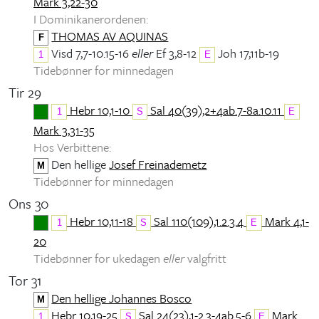
Mark 3,22-30
I Dominikanerordenen:
THOMAS AV AQUINAS
F
Visd 7,7-10.15-16
eller
Ef 3,8-12
Joh 17,11b-19
1
E
Tidebønner for minnedagen
Tir 29
Hebr 10,1-10
Sal 40(39),2+4ab.7-8a.10.11
1
S
E
Mark 3,31-35
Hos Verbittene:
Den hellige
Josef Freinademetz
M
Tidebønner for minnedagen
Ons 30
Hebr 10,11-18
Sal 110(109),1.2.3.4
Mark 4,1-
1
S
E
20
Tidebønner for ukedagen
eller
valgfritt
Tor 31
Den hellige Johannes Bosco
M
Hebr 10,19-25
Sal 24(23),1-2.3-4ab.5-6
Mark
1
S
E