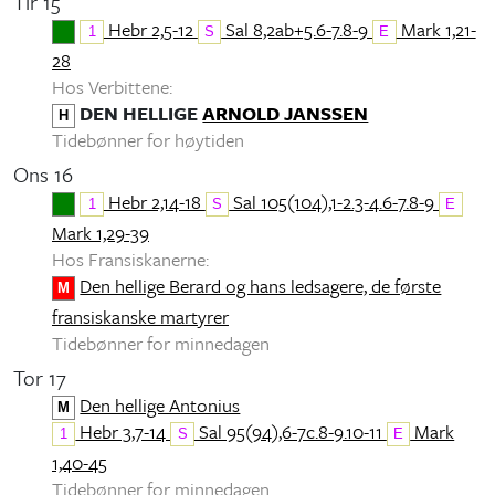
Tir 15
Hebr 2,5-12
Sal 8,2ab+5.6-7.8-9
Mark 1,21-
1
S
E
28
Hos Verbittene:
DEN HELLIGE
ARNOLD JANSSEN
H
Tidebønner for høytiden
Ons 16
Hebr 2,14-18
Sal 105(104),1-2.3-4.6-7.8-9
1
S
E
Mark 1,29-39
Hos Fransiskanerne:
Den hellige Berard og hans ledsagere, de første
M
fransiskanske martyrer
Tidebønner for minnedagen
Tor 17
Den hellige Antonius
M
Hebr 3,7-14
Sal 95(94),6-7c.8-9.10-11
Mark
1
S
E
1,40-45
Tidebønner for minnedagen