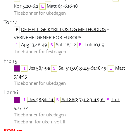
Kor 5,20-6,2
Matt 6,1-6.16-18
E
Tidebønner for ukedagen
Tor 14
DE HELLIGE KYRILLOS OG METHODIOS
–
F
VERNEHELGENER FOR EUROPA
Apg 13,46-49
Sal 116,1. 2
Luk 10,1-9
1
S
E
Tidebønner for festdagen
Fre 15
Jes 58,1-9a
Sal 51(50),3-4.5-6a.18-19
Matt
1
S
E
9,14-15
Tidebønner for ukedagen
Lør 16
Jes 58,9b-14
Sal 86(85),1-2.3-4.5-6
Luk
1
S
E
5,27-32
Tidebønner for ukedagen
Tidebønn for uke 1, vol. II
SØN 17