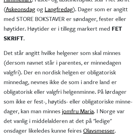
(
Askeonsdag
og
Langfredag
). Dager som er angitt
med STORE BOKSTAVER er søndager, fester eller
høytider. Høytider er i tillegg markert med
FET
SKRIFT
.
Det står angitt hvilke helgener som skal minnes
(dersom navnet står i parentes, er minne­dagen
valgfri). Der en nordisk helgen er obliga­torisk
minne­dag, nevnes ikke de som i andre land er
obliga­torisk eller valgfri helgen­minne. På lørdager
som ikke er fest-, høytids- eller obliga­toriske minne­
dager, kan man minnes
jomfru Maria
. I Norge var
det vanlig i middel­alderen at det på "ledige"
onsdager like­ledes kunne feires
Olavsmesser
.