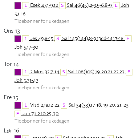
Esek 47,1-9.12
Sal 46(45),2-3.5-6.8-9
Joh
1
S
E
5,1-16
Tidebønner for ukedagen
Ons 13
Jes 49,8-15
Sal 145(144),8-9.13cd-14.17-18
1
S
E
Joh 5,17-30
Tidebønner for ukedagen
Tor 14
2 Mos 32,7-14
Sal 106(105),19-20.21-22.23
1
S
E
Joh 5,31-47
Tidebønner for ukedagen
Fre 15
Visd 2,1a.12-22
Sal 34(33),17-18. 19-20. 21. 23
1
S
Joh 7,1-2.10.25-30
E
Tidebønner for ukedagen
Lør 16
Jer 11,18-20
Sal 7,2-3.9bc-10.11-12
Joh