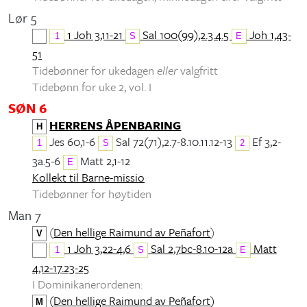
Lør 5
1 Joh 3,11-21
Sal 100(99),2.3.4.5
Joh 1,43-
1
S
E
51
Tidebønner for ukedagen
eller
valgfritt
Tidebønn for uke 2, vol. I
SØN 6
HERRENS ÅPENBARING
H
Jes 60,1-6
Sal 72(71),2.7-8.10.11.12-13
Ef 3,2-
1
S
2
3a.5-6
Matt 2,1-12
E
Kollekt til Barne-missio
Tidebønner for høytiden
Man 7
(
Den hellige Raimund av Peñafort
)
V
1 Joh 3,22-4,6
Sal 2,7bc-8.10-12a
Matt
1
S
E
4,12-17.23-25
I Dominikanerordenen:
(
Den hellige Raimund av Peñafort
)
M