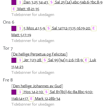
Dan 3,25.34-43
Sal 25(24),4bc-5ab.6-7bc.8-9
1
S
Matt 18,21-35
E
Tidebønner for ukedagen
Ons 6
5 Mos 4,1.5-9
Sal 147,12-13.15-16.19-20
1
S
E
Matt 5,17-19
Tidebønner for ukedagen
Tor 7
[
De hellige Perpetua og Felicitas
]
Jer 7,23-28
Sal 95(94),1-2.6-7.8-9
Luk
1
S
E
11,14-23
Tidebønner for ukedagen
Fre 8
[
Den hellige Johannes av Gud
]
Hos 14,2-10
Sal 81(80),6c-8a.8bc-9.10-
1
S
11ab.14+17
Mark 12,28b-34
E
Tidebønner for ukedagen