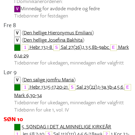
I Dominikanerordenen:
Minnedag for avdøde mødre og fedre
V
Tidebønner for festdagen
Fre 8
(
Den hellige Hieronymus Emiliani
)
V
(
Den hellige Josefina Bakhita
)
V
Hebr 13,1-8
Sal 27(26),1.3.5.8b-9abc
Mark
1
S
E
6,14-29
Tidebønner for ukedagen, minnedagen
eller
valgfritt
Lør 9
(
Den salige jomfru Maria
)
V
Hebr 13,15-17,20-21
Sal 23(22),1-3a.3b-4.5.6
1
S
E
Mark 6,30-34
Tidebønner for ukedagen, minnedagen
eller
valgfritt
Tidebønn for uke 1, vol. IV
SØN 10
5. SØNDAG I DET ALMINNELIGE KIRKEÅR
Jes 58,7-10
Sal 112(111),4-5.6-7.8a+9
1 Kor 2,1-
1
S
2