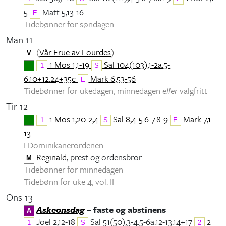
5
Matt 5,13-16
E
Tidebønner for søndagen
Man 11
(
Vår Frue av Lourdes
)
V
1 Mos 1,1-19
Sal 104(103),1-2a.5-
1
S
6.10+12.24+35c
Mark 6,53-56
E
Tidebønner for ukedagen, minnedagen
eller
valgfritt
Tir 12
1 Mos 1,20-2,4
Sal 8,4-5.6-7.8-9
Mark 7,1-
1
S
E
13
I Dominikanerordenen:
Reginald
, prest og ordensbror
M
Tidebønner for minnedagen
Tidebønn for uke 4, vol. II
Ons 13
Askeonsdag
– faste og abstinens
A
Joel 2,12-18
Sal 51(50),3-4.5-6a.12-13.14+17
2
1
S
2