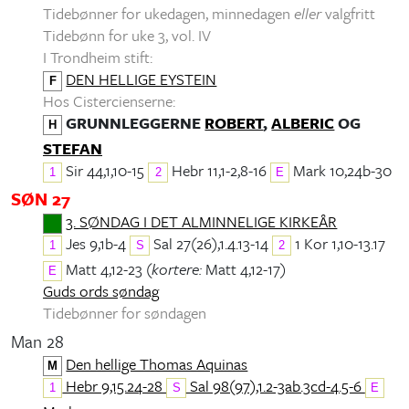
Tidebønner for ukedagen, minnedagen
eller
valgfritt
Tidebønn for uke 3, vol. IV
I Trondheim stift:
DEN HELLIGE EYSTEIN
F
Hos Cistercienserne:
GRUNNLEGGERNE
ROBERT
,
ALBERIC
OG
H
STEFAN
Sir 44,1,10-15
Hebr 11,1-2,8-16
Mark 10,24b-30
1
2
E
SØN 27
3. SØNDAG I DET ALMINNELIGE KIRKEÅR
Jes 9,1b-4
Sal 27(26),1.4.13-14
1 Kor 1,10-13.17
1
S
2
Matt 4,12-23 (
kortere:
Matt 4,12-17)
E
Guds ords søndag
Tidebønner for søndagen
Man 28
Den hellige Thomas Aquinas
M
Hebr 9,15.24-28
Sal 98(97),1.2-3ab.3cd-4.5-6
1
S
E