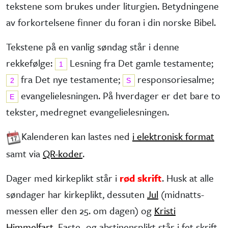
tekstene som brukes under liturgien. Betydningene
av forkortelsene finner du foran i din norske Bibel.
Tekstene på en vanlig søndag står i denne
rekkefølge:
Lesning fra Det gamle testa­mente;
1
fra Det nye testa­mente;
responsorie­salme;
2
S
evangelie­lesningen. På hverdager er det bare to
E
tekster, medregnet evangelielesningen.
Kalenderen kan lastes ned
i elektronisk format
samt via
QR-koder
.
Dager med kirkeplikt står i
rød skrift
. Husk at alle
søndager har kirke­plikt, dessuten
Jul
(midnatts­
messen eller den 25. om dagen) og
Kristi
Himmelfart
. Faste- og abstinens­plikt står i fet skrift