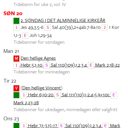
Tidebønn for uke 2, vol. IV
SØN 20
2. SØNDAG I DET ALMINNELIGE KIRKEÅR
Jes 49,3.5-6
Sal 40(39),2+4ab.7-8a.10
1 Kor
1
S
2
1,1-3
Joh 1,29-34
E
Tidebønner for søndagen
Man 21
Den hellige Agnes
M
Hebr 5,1-10
Sal 110(109),1.2.3.4
Mark 2,18-22
1
S
E
Tidebønner for minnedagen
Tir 22
(
Den hellige Vincent
)
V
Hebr 6,10-20
Sal 111(110),1-2.4-5.9+10c
1
S
E
Mark 2,23-28
Tidebønner for ukedagen, minnedagen
eller
valgfritt
Ons 23
Hebr 7,1-3.15-17
Sal 110(109),1.2.3.4
Mark
1
S
E