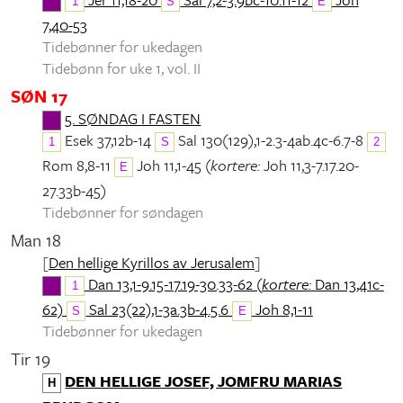
1
S
E
7,40-53
Tidebønner for ukedagen
Tidebønn for uke 1, vol. II
SØN 17
5. SØNDAG I FASTEN
Esek 37,12b-14
Sal 130(129),1-2.3-4ab.4c-6.7-8
1
S
2
Rom 8,8-11
Joh 11,1-45 (
kortere:
Joh 11,3-7.17.20-
E
27.33b-45)
Tidebønner for søndagen
Man 18
[
Den hellige Kyrillos av Jerusalem
]
Dan 13,1-9.15-17.19-30.33-62 (
kortere:
Dan 13,41c-
1
62)
Sal 23(22),1-3a.3b-4.5.6
Joh 8,1-11
S
E
Tidebønner for ukedagen
Tir 19
DEN HELLIGE JOSEF, JOMFRU MARIAS
H