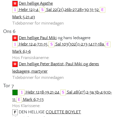
Den hellige Agathe
M
Hebr 12,1-4
Sal 22(21),26b-27.28+30.31-32
1
S
E
Mark 5,21-43
Tidebønner for minnedagen
Ons 6
Den hellige Paul Miki
og hans ledsagere
M
Hebr 12,4-7.11-15
Sal 103(102),1-2.13-14.17-18a
1
S
E
Mark 6,1-6
Hos Fransiskanerne:
Den hellige Peter Baptist, Paul Miki og deres
M
ledsagere, martyrer
Tidebønner for minnedagen
Tor 7
Hebr 12,18-19.21-24
Sal 48(47),2-3a.3b-4.9.10-
1
S
11
Mark 6,7-13
E
Hos Klarissene:
DEN HELLIGE
COLETTE BOYLET
F