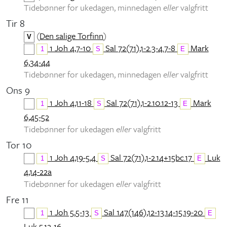
Tidebønner for ukedagen, minnedagen
eller
valgfritt
Tir 8
(
Den salige Torfinn
)
V
1 Joh 4,7-10
Sal 72(71),1-2.3-4.7-8
Mark
1
S
E
6,34-44
Tidebønner for ukedagen, minnedagen
eller
valgfritt
Ons 9
1 Joh 4,11-18
Sal 72(71),1-2.10.12-13
Mark
1
S
E
6,45-52
Tidebønner for ukedagen
eller
valgfritt
Tor 10
1 Joh 4,19-5,4
Sal 72(71),1-2.14+15bc.17
Luk
1
S
E
4,14-22a
Tidebønner for ukedagen
eller
valgfritt
Fre 11
1 Joh 5,5-13
Sal 147(146),12-13.14-15.19-20
1
S
E
Luk 5,12-16