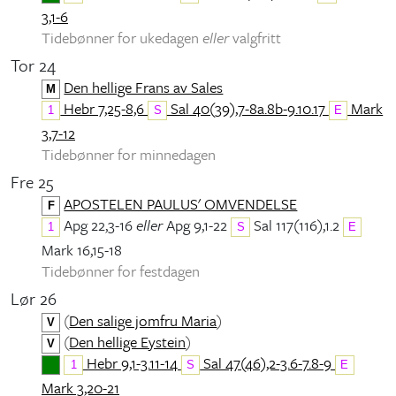
3,1-6
Tidebønner for ukedagen
eller
valgfritt
Tor 24
Den hellige Frans av Sales
M
Hebr 7,25-8,6
Sal 40(39),7-8a.8b-9.10.17
Mark
1
S
E
3,7-12
Tidebønner for minnedagen
Fre 25
APOSTELEN PAULUS' OMVENDELSE
F
Apg 22,3-16
eller
Apg 9,1-22
Sal 117(116),1.2
1
S
E
Mark 16,15-18
Tidebønner for festdagen
Lør 26
(
Den salige jomfru Maria
)
V
(
Den hellige Eystein
)
V
Hebr 9,1-3.11-14
Sal 47(46),2-3.6-7.8-9
1
S
E
Mark 3,20-21