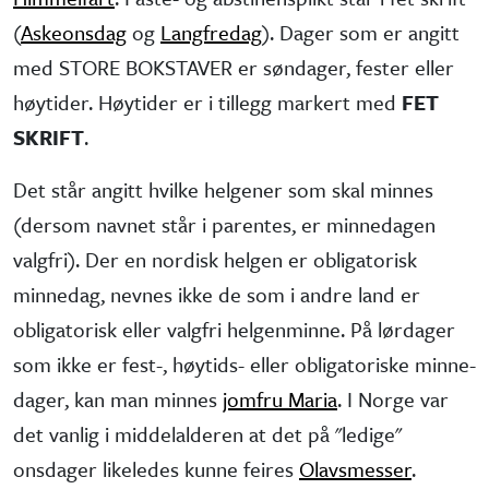
(
Askeonsdag
og
Langfredag
). Dager som er angitt
med STORE BOKSTAVER er søndager, fester eller
høytider. Høytider er i tillegg markert med
FET
SKRIFT
.
Det står angitt hvilke helgener som skal minnes
(dersom navnet står i parentes, er minne­dagen
valgfri). Der en nordisk helgen er obliga­torisk
minne­dag, nevnes ikke de som i andre land er
obliga­torisk eller valgfri helgen­minne. På lørdager
som ikke er fest-, høytids- eller obliga­toriske minne­
dager, kan man minnes
jomfru Maria
. I Norge var
det vanlig i middel­alderen at det på "ledige"
onsdager like­ledes kunne feires
Olavsmesser
.