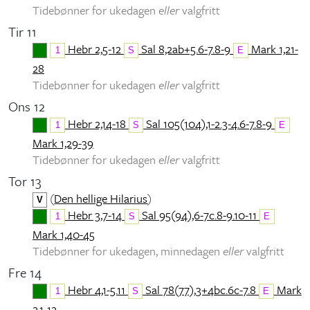
Tidebønner for ukedagen
eller
valgfritt
Tir 11
Hebr 2,5-12
Sal 8,2ab+5.6-7.8-9
Mark 1,21-
1
S
E
28
Tidebønner for ukedagen
eller
valgfritt
Ons 12
Hebr 2,14-18
Sal 105(104),1-2.3-4.6-7.8-9
1
S
E
Mark 1,29-39
Tidebønner for ukedagen
eller
valgfritt
Tor 13
(
Den hellige Hilarius
)
V
Hebr 3,7-14
Sal 95(94),6-7c.8-9.10-11
1
S
E
Mark 1,40-45
Tidebønner for ukedagen, minnedagen
eller
valgfritt
Fre 14
Hebr 4,1-5.11
Sal 78(77),3+4bc.6c-7.8
Mark
1
S
E
2,1-12