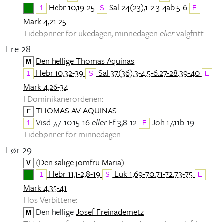
Hebr 10,19-25
Sal 24(23),1-2.3-4ab.5-6
1
S
E
Mark 4,21-25
Tidebønner for ukedagen, minnedagen
eller
valgfritt
Fre 28
Den hellige Thomas Aquinas
M
Hebr 10,32-39
Sal 37(36),3-4.5-6.27-28.39-40
1
S
E
Mark 4,26-34
I Dominikanerordenen:
THOMAS AV AQUINAS
F
Visd 7,7-10.15-16
eller
Ef 3,8-12
Joh 17,11b-19
1
E
Tidebønner for minnedagen
Lør 29
(
Den salige jomfru Maria
)
V
Hebr 11,1-2,8-19
Luk 1,69-70.71-72.73-75
1
S
E
Mark 4,35-41
Hos Verbittene:
Den hellige
Josef Freinademetz
M