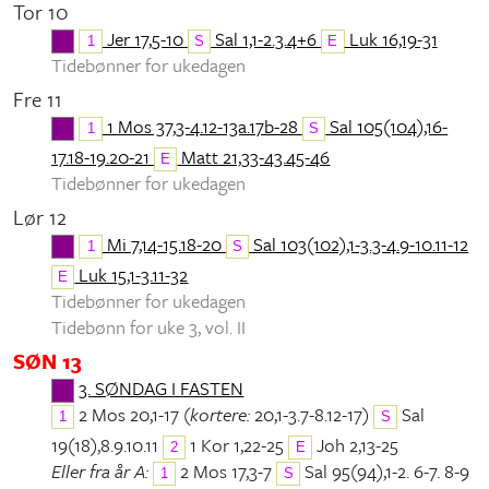
Tor 10
Jer 17,5-10
Sal 1,1-2.3.4+6
Luk 16,19-31
1
S
E
Tidebønner for ukedagen
Fre 11
1 Mos 37,3-4.12-13a.17b-28
Sal 105(104),16-
1
S
17.18-19.20-21
Matt 21,33-43.45-46
E
Tidebønner for ukedagen
Lør 12
Mi 7,14-15.18-20
Sal 103(102),1-3.3-4.9-10.11-12
1
S
Luk 15,1-3.11-32
E
Tidebønner for ukedagen
Tidebønn for uke 3, vol. II
SØN 13
3. SØNDAG I FASTEN
2 Mos 20,1-17 (
kortere:
20,1-3.7-8.12-17)
Sal
1
S
19(18),8.9.10.11
1 Kor 1,22-25
Joh 2,13-25
2
E
Eller fra år A:
2 Mos 17,3-7
Sal 95(94),1-2. 6-7. 8-9
1
S