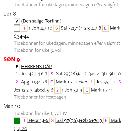
Tidebønner for ukedagen, minnedagen
eller
valgfritt
Lør 8
(
Den salige Torfinn
)
V
1 Joh 4,7-10
Sal 72(71),1-2.3-4.7-8
Mark
1
S
E
6,34-44
Tidebønner for ukedagen, minnedagen
eller
valgfritt
Tidebønn for uke 3, vol. I
SØN 9
HERRENS DÅP
F
Jes 42,1-4.6-7
Sal 29(28),1a+2. 3ac-4. 3b+9b-10
1
S
Apg 10,34-38
Mark 1,7-11
eller
Jes 55,1-11
2
E
1
S
Jes 12,2-3. 4bcd. 5-6
1 Joh 5,1-9
Mark 1,7-11
2
E
Tidebønner for festdagen
Man 10
Tidebønn for uke 1, vol. IV
Hebr 1,1-6
Sal 97(96),1+2b.6+7c.9
Mark
1
S
E
1,14-20