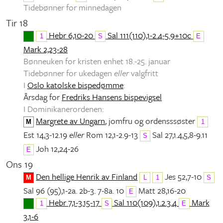
Tidebønner for minnedagen
Tir 18
Hebr 6,10-20
Sal 111(110),1-2.4-5.9+10c
1
S
E
Mark 2,23-28
Bønneuken for kristen enhet 18.-25. januar
Tidebønner for ukedagen
eller
valgfritt
I
Oslo katolske bispedømme
:
Årsdag for
Fredriks Hansens bispevigsel
I Dominikanerordenen:
Margrete av Ungarn
, jomfru og ordensssøster
M
1
Est 14,3-12.19
eller
Rom 12,1-2.9-13
Sal 27,1.4,5,8-9.11
S
Joh 12,24-26
E
Ons 19
Den hellige Henrik av Finland
Jes 52,7-10
M
L
1
S
Sal 96 (95),1-2a. 2b-3. 7-8a. 10
Matt 28,16-20
E
Hebr 7,1-3.15-17
Sal 110(109),1.2.3.4
Mark
1
S
E
3,1-6