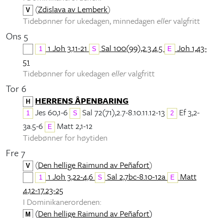
(
Zdislava av Lemberk
)
V
Tidebønner for ukedagen, minnedagen
eller
valgfritt
Ons 5
1 Joh 3,11-21
Sal 100(99),2.3.4.5
Joh 1,43-
1
S
E
51
Tidebønner for ukedagen
eller
valgfritt
Tor 6
HERRENS ÅPENBARING
H
Jes 60,1-6
Sal 72(71),2.7-8.10.11.12-13
Ef 3,2-
1
S
2
3a.5-6
Matt 2,1-12
E
Tidebønner for høytiden
Fre 7
(
Den hellige Raimund av Peñafort
)
V
1 Joh 3,22-4,6
Sal 2,7bc-8.10-12a
Matt
1
S
E
4,12-17.23-25
I Dominikanerordenen:
(
Den hellige Raimund av Peñafort
)
M