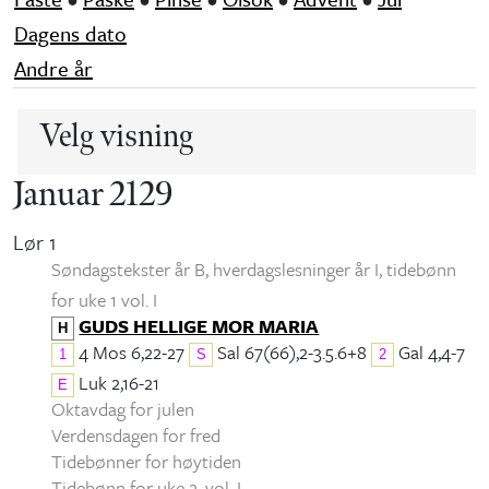
Dagens dato
Andre år
Velg visning
Januar 2129
Lør 1
Søndagstekster år B, hverdagslesninger år I
, tidebønn
for uke 1 vol. I
GUDS HELLIGE MOR MARIA
H
4 Mos 6,22-27
Sal 67(66),2-3.5.6+8
Gal 4,4-7
1
S
2
Luk 2,16-21
E
Oktavdag for julen
Verdensdagen for fred
Tidebønner for høytiden
Tidebønn for uke 2, vol. I