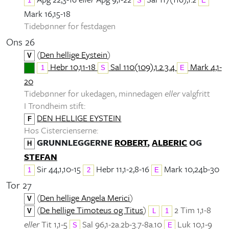
1
S
E
Mark 16,15-18
Tidebønner for festdagen
Ons 26
(
Den hellige Eystein
)
V
Hebr 10,11-18
Sal 110(109),1.2.3.4
Mark 4,1-
1
S
E
20
Tidebønner for ukedagen, minnedagen
eller
valgfritt
I Trondheim stift:
DEN HELLIGE EYSTEIN
F
Hos Cistercienserne:
GRUNNLEGGERNE
ROBERT
,
ALBERIC
OG
H
STEFAN
Sir 44,1,10-15
Hebr 11,1-2,8-16
Mark 10,24b-30
1
2
E
Tor 27
(
Den hellige Angela Merici
)
V
(
De hellige Timoteus og Titus
)
2 Tim 1,1-8
V
L
1
eller
Tit 1,1-5
Sal 96,1-2a.2b-3.7-8a.10
Luk 10,1-9
S
E