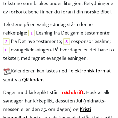
tekstene som brukes under liturgien. Betydningene
av forkortelsene finner du foran i din norske Bibel.
Tekstene på en vanlig søndag står i denne
rekkefølge:
Lesning fra Det gamle testa­mente;
1
fra Det nye testa­mente;
responsorie­salme;
2
S
evangelie­lesningen. På hverdager er det bare to
E
tekster, medregnet evangelielesningen.
Kalenderen kan lastes ned
i elektronisk format
samt via
QR-koder
.
Dager med kirkeplikt står i
rød skrift
. Husk at alle
søndager har kirke­plikt, dessuten
Jul
(midnatts­
messen eller den 25. om dagen) og
Kristi
Himmelfart
. Faste- og abstinens­plikt står i fet skrift