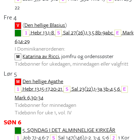
22
Fre 4
(
Den hellige Blasius
)
V
Hebr 13,1-8
Sal 27(26),1.3.5.8b-9abc
Mark
1
S
E
6,14-29
I Dominikanerordenen:
Katarina av Ricci
, jomfru og ordenssøster
M
Tidebønner for ukedagen, minnedagen
eller
valgfritt
Lør 5
Den hellige Agathe
M
Hebr 13,15-17,20-21
Sal 23(22),1-3a.3b-4.5.6
1
S
E
Mark 6,30-34
Tidebønner for minnedagen
Tidebønn for uke 1, vol. IV
SØN 6
5. SØNDAG I DET ALMINNELIGE KIRKEÅR
Job 7,1-4.6-7
Sal 147(146),1-2. 3-4. 5-6
1 Kor
1
S
2