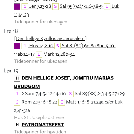
Jer 7,23-28
Sal 95(94),1-2.6-7.8-9
Luk
1
S
E
11,14-23
Tidebønner for ukedagen
Fre 18
[
Den hellige Kyrillos av Jerusalem
]
Hos 14,2-10
Sal 81(80),6c-8a.8bc-9.10-
1
S
11ab.14+17
Mark 12,28b-34
E
Tidebønner for ukedagen
Lør 19
DEN HELLIGE JOSEF, JOMFRU MARIAS
H
BRUDGOM
2 Sam 7,4-5a.12-14a.16
Sal 89(88),2-3.4-5.27+29
1
S
Rom 4,13.16-18.22
Matt 1,16.18-21.24a
eller
Luk
2
E
2,41-51a
Hos St. Josephsøstrene:
PATRONATSFEST
H
Tidebønner for høytiden