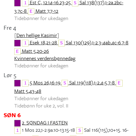
Est C, 12.14-16.23-25
Sal 138(137),1-2a.2bc-
1
S
3.7c-8
Matt 7,7-12
E
Tidebønner for ukedagen
Fre 4
[
Den hellige Kasimir
]
Esek 18,21-28
Sal 130(129),1-2.3-4ab.4c-6.7-8
1
S
Matt 5,20-26
E
Kvinnenes verdensbønnedag
Tidebønner for ukedagen
Lør 5
5 Mos 26,16-19
Sal 119(118),1-2.4-5.7-8
1
S
E
Matt 5,43-48
Tidebønner for ukedagen
Tidebønn for uke 2, vol. II
SØN 6
2. SØNDAG I FASTEN
1 Mos 22,1-2.9a.10-13.15-18
Sal 116(115),10+15. 16-
1
S