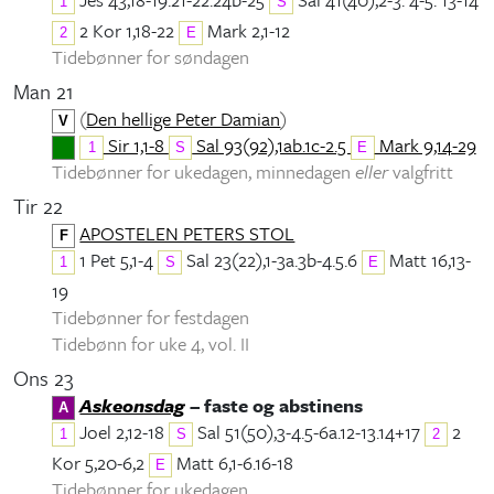
1
S
2 Kor 1,18-22
Mark 2,1-12
2
E
Tidebønner for søndagen
Man 21
(
Den hellige Peter Damian
)
V
Sir 1,1-8
Sal 93(92),1ab.1c-2.5
Mark 9,14-29
1
S
E
Tidebønner for ukedagen, minnedagen
eller
valgfritt
Tir 22
APOSTELEN PETERS STOL
F
1 Pet 5,1-4
Sal 23(22),1-3a.3b-4.5.6
Matt 16,13-
1
S
E
19
Tidebønner for festdagen
Tidebønn for uke 4, vol. II
Ons 23
Askeonsdag
– faste og abstinens
A
Joel 2,12-18
Sal 51(50),3-4.5-6a.12-13.14+17
2
1
S
2
Kor 5,20-6,2
Matt 6,1-6.16-18
E
Tidebønner for ukedagen