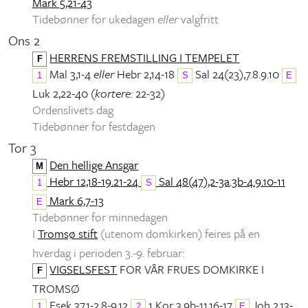
Mark 5,21-43
Tidebønner for ukedagen
eller
valgfritt
Ons 2
HERRENS FREMSTILLING I TEMPELET
F
Mal 3,1-4
eller
Hebr 2,14-18
Sal 24(23),7.8.9.10
1
S
E
Luk 2,22-40 (
kortere:
22-32)
Ordenslivets dag
Tidebønner for festdagen
Tor 3
Den hellige Ansgar
M
Hebr 12,18-19.21-24
Sal 48(47),2-3a.3b-4.9.10-11
1
S
Mark 6,7-13
E
Tidebønner for minnedagen
I
Tromsø stift
(utenom domkirken) feires på en
hverdag i perioden 3.-9. februar:
VIGSELSFEST
FOR VÅR FRUES DOMKIRKE I
F
TROMSØ
Esek 37,1-2.8-9.12
1 Kor 3,9b-11.16-17
Joh 2,13-
1
2
E