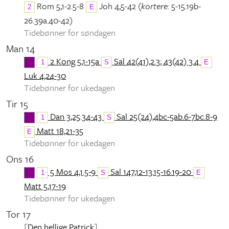
Rom 5,1-2.5-8
Joh 4,5-42 (
kortere:
5-15.19b-
2
E
26.39a.40-42)
Tidebønner for søndagen
Man 14
2 Kong 5,1-15a
Sal 42(41),2.3; 43(42) 3.4
1
S
E
Luk 4,24-30
Tidebønner for ukedagen
Tir 15
Dan 3,25.34-43
Sal 25(24),4bc-5ab.6-7bc.8-9
1
S
Matt 18,21-35
E
Tidebønner for ukedagen
Ons 16
5 Mos 4,1.5-9
Sal 147,12-13.15-16.19-20
1
S
E
Matt 5,17-19
Tidebønner for ukedagen
Tor 17
[
Den hellige Patrick
]