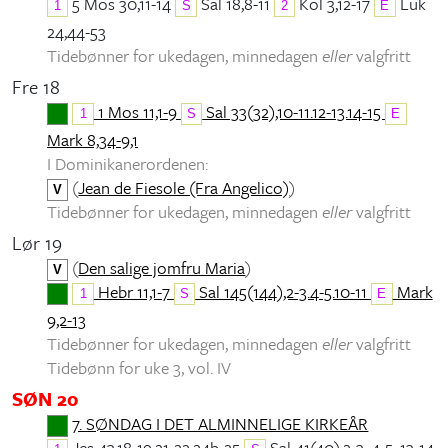
5 Mos 30,11-14
Sal 18,8-11
Kol 3,12-17
Luk
1
S
2
E
24,44-53
Tidebønner for ukedagen, minnedagen
eller
valgfritt
Fre 18
1 Mos 11,1-9
Sal 33(32),10-11.12-13.14-15
1
S
E
Mark 8,34-9,1
I Dominikanerordenen:
(
Jean de Fiesole (Fra Angelico)
)
V
Tidebønner for ukedagen, minnedagen
eller
valgfritt
Lør 19
(
Den salige jomfru Maria
)
V
Hebr 11,1-7
Sal 145(144),2-3.4-5.10-11
Mark
1
S
E
9,2-13
Tidebønner for ukedagen, minnedagen
eller
valgfritt
Tidebønn for uke 3, vol. IV
SØN 20
7. SØNDAG I DET ALMINNELIGE KIRKEÅR
Jes 43,18-19.21-22.24b-25
Sal 41(40),2-3. 4-5. 13-14