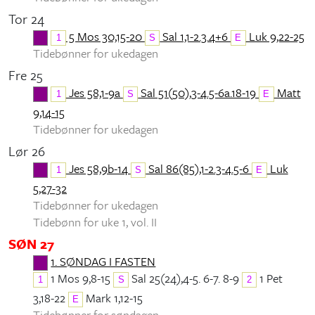
Tor 24
5 Mos 30,15-20
Sal 1,1-2.3.4+6
Luk 9,22-25
1
S
E
Tidebønner for ukedagen
Fre 25
Jes 58,1-9a
Sal 51(50),3-4.5-6a.18-19
Matt
1
S
E
9,14-15
Tidebønner for ukedagen
Lør 26
Jes 58,9b-14
Sal 86(85),1-2.3-4.5-6
Luk
1
S
E
5,27-32
Tidebønner for ukedagen
Tidebønn for uke 1, vol. II
SØN 27
1. SØNDAG I FASTEN
1 Mos 9,8-15
Sal 25(24),4-5. 6-7. 8-9
1 Pet
1
S
2
3,18-22
Mark 1,12-15
E
Tidebønner for søndagen