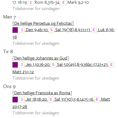
17. 18-19
Rom 8,31b-34
Mark 9,2-10
2
E
Tidebønner for søndagen
Man 7
[
De hellige Perpetua og Felicitas
]
Dan 9,4b-10
Sal 79(78),8.9.11+13
Luk 6,36-
1
S
E
38
Tidebønner for ukedagen
Tir 8
[
Den hellige Johannes av Gud
]
Jes 1,10.16-20
Sal 50(49),8-9.16bc-17.21+23
1
S
E
Matt 23,1-12
Tidebønner for ukedagen
Ons 9
[
Den hellige Fransiska av Roma
]
Jer 18,18-20
Sal 31(30),5-6.14.15-16
Matt
1
S
E
20,17-28
Tidebønner for ukedagen