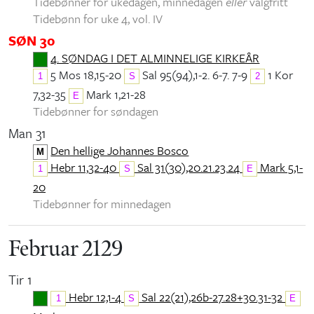
Tidebønner for ukedagen, minnedagen
eller
valgfritt
Tidebønn for uke 4, vol. IV
SØN 30
4. SØNDAG I DET ALMINNELIGE KIRKEÅR
5 Mos 18,15-20
Sal 95(94),1-2. 6-7. 7-9
1 Kor
1
S
2
7,32-35
Mark 1,21-28
E
Tidebønner for søndagen
Man 31
Den hellige Johannes Bosco
M
Hebr 11,32-40
Sal 31(30),20.21.23.24
Mark 5,1-
1
S
E
20
Tidebønner for minnedagen
Februar 2129
Tir 1
Hebr 12,1-4
Sal 22(21),26b-27.28+30.31-32
1
S
E