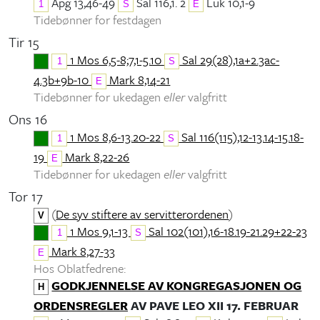
Apg 13,46-49
Sal 116,1. 2
Luk 10,1-9
1
S
E
Tidebønner for festdagen
Tir 15
1 Mos 6,5-8;7,1-5.10
Sal 29(28),1a+2.3ac-
1
S
4.3b+9b-10
Mark 8,14-21
E
Tidebønner for ukedagen
eller
valgfritt
Ons 16
1 Mos 8,6-13.20-22
Sal 116(115),12-13.14-15.18-
1
S
19
Mark 8,22-26
E
Tidebønner for ukedagen
eller
valgfritt
Tor 17
(
De syv stiftere av servitterordenen
)
V
1 Mos 9,1-13
Sal 102(101),16-18.19-21.29+22-23
1
S
Mark 8,27-33
E
Hos Oblatfedrene:
GODKJENNELSE AV KONGREGASJONEN OG
H
ORDENSREGLER
AV PAVE LEO XII 17. FEBRUAR