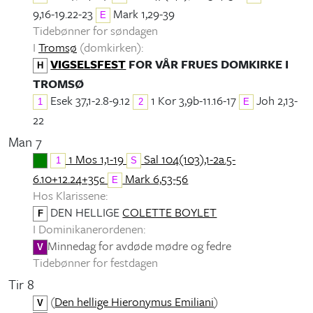
9,16-19.22-23
Mark 1,29-39
E
Tidebønner for søndagen
I
Tromsø
(domkirken):
VIGSELSFEST
FOR VÅR FRUES DOMKIRKE I
H
TROMSØ
Esek 37,1-2.8-9.12
1 Kor 3,9b-11.16-17
Joh 2,13-
1
2
E
22
Man 7
1 Mos 1,1-19
Sal 104(103),1-2a.5-
1
S
6.10+12.24+35c
Mark 6,53-56
E
Hos Klarissene:
DEN HELLIGE
COLETTE BOYLET
F
I Dominikanerordenen:
Minnedag for avdøde mødre og fedre
V
Tidebønner for festdagen
Tir 8
(
Den hellige Hieronymus Emiliani
)
V