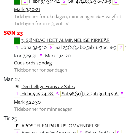
Hebr 9,1-3.11-14
Sal 47(46),2-3.6-7.8-9
1
S
E
Mark 3,20-21
Tidebønner for ukedagen, minnedagen
eller
valgfritt
Tidebønn for uke 3, vol. IV
SØN 23
3. SØNDAG I DET ALMINNELIGE KIRKEÅR
Jona 3,1-5.10
Sal 25(24),4bc-5ab. 6-7bc. 8-9
1
1
S
2
Kor 7,29-31
Mark 1,14-20
E
Guds ords søndag
Tidebønner for søndagen
Man 24
Den hellige Frans av Sales
M
Hebr 9,15.24-28
Sal 98(97),1.2-3ab.3cd-4.5-6
1
S
E
Mark 3,22-30
Tidebønner for minnedagen
Tir 25
APOSTELEN PAULUS' OMVENDELSE
F
Apg 22,3-16
eller
Apg 9,1-22
Sal 117(116),1.2