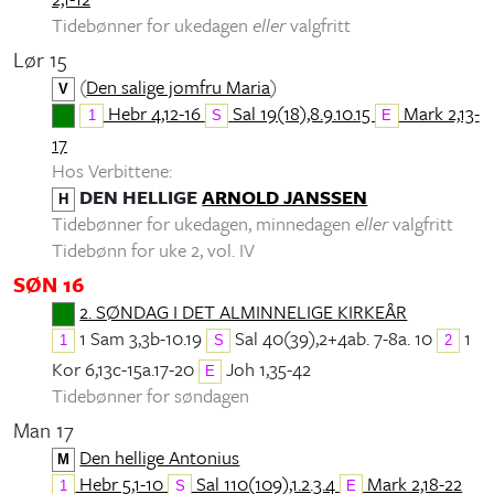
Tidebønner for ukedagen
eller
valgfritt
Lør 15
(
Den salige jomfru Maria
)
V
Hebr 4,12-16
Sal 19(18),8.9.10.15
Mark 2,13-
1
S
E
17
Hos Verbittene:
DEN HELLIGE
ARNOLD JANSSEN
H
Tidebønner for ukedagen, minnedagen
eller
valgfritt
Tidebønn for uke 2, vol. IV
SØN 16
2. SØNDAG I DET ALMINNELIGE KIRKEÅR
1 Sam 3,3b-10.19
Sal 40(39),2+4ab. 7-8a. 10
1
1
S
2
Kor 6,13c-15a.17-20
Joh 1,35-42
E
Tidebønner for søndagen
Man 17
Den hellige Antonius
M
Hebr 5,1-10
Sal 110(109),1.2.3.4
Mark 2,18-22
1
S
E