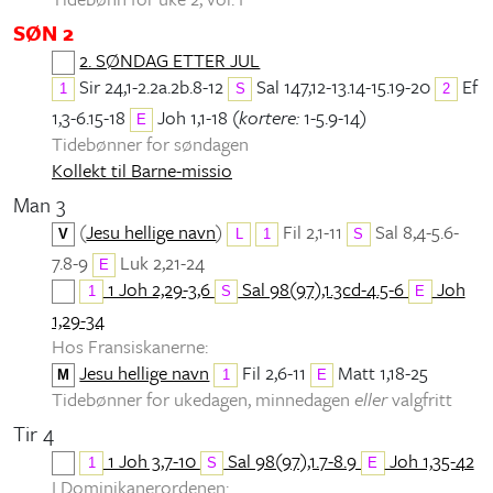
SØN 2
2. SØNDAG ETTER JUL
Sir 24,1-2.2a.2b.8-12
Sal 147,12-13.14-15.19-20
Ef
1
S
2
1,3-6.15-18
Joh 1,1-18 (
kortere:
1-5.9-14)
E
Tidebønner for søndagen
Kollekt til Barne-missio
Man 3
(
Jesu hellige navn
)
Fil 2,1-11
Sal 8,4-5.6-
V
L
1
S
7.8-9
Luk 2,21-24
E
1 Joh 2,29-3,6
Sal 98(97),1.3cd-4.5-6
Joh
1
S
E
1,29-34
Hos Fransiskanerne:
Jesu hellige navn
Fil 2,6-11
Matt 1,18-25
M
1
E
Tidebønner for ukedagen, minnedagen
eller
valgfritt
Tir 4
1 Joh 3,7-10
Sal 98(97),1.7-8.9
Joh 1,35-42
1
S
E
I Dominikanerordenen: