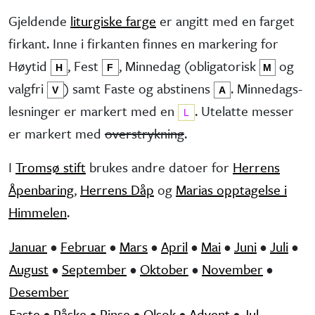
Gjeldende
liturgiske farge
er angitt med en farget
firkant. Inne i firkanten finnes en markering for
Høytid
, Fest
, Minne­dag (obliga­torisk
og
H
F
M
valg­fri
) samt Faste og abstinens
. Minnedags­
V
A
lesninger er markert med en
. Utelatte messer
L
er markert med
overstrykning
.
I
Tromsø stift
brukes andre datoer for
Herrens
Åpenbaring
,
Herrens Dåp
og
Marias opptagelse i
Himmelen
.
Januar
•
Februar
•
Mars
•
April
•
Mai
•
Juni
•
Juli
•
August
•
September
•
Oktober
•
November
•
Desember
Faste
•
Påske
•
Pinse
•
Olsok
•
Advent
•
Jul