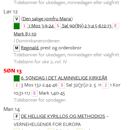
Tidebønner for ukedagen, minnedagen
eller
valgfritt
Lør 12
(
Den salige jomfru Maria
)
V
1 Mos 3,9-24
Sal 90(89),2.3-4.5-6.12-13
1
S
E
Mark 8,1-10
I Dominikanerordenen:
Reginald
, prest og ordensbror
M
Tidebønner for ukedagen, minnedagen
eller
valgfritt
Tidebønn for uke 2, vol. IV
SØN 13
6. SØNDAG I DET ALMINNELIGE KIRKEÅR
3 Mos 13,1-2.44-46
Sal 32(31),1-2. 5. 11
1 Kor
1
S
2
10,31-11,1
Mark 1,40-45
E
Tidebønner for søndagen
Man 14
DE HELLIGE KYRILLOS OG METHODIOS
–
F
VERNEHELGENER FOR EUROPA