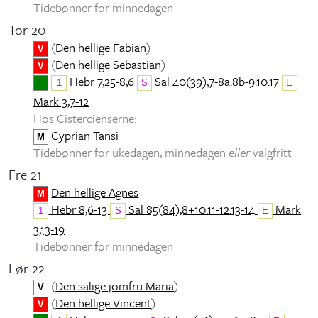
Tidebønner for minnedagen
Tor 20
(
Den hellige Fabian
)
V
(
Den hellige Sebastian
)
V
Hebr 7,25-8,6
Sal 40(39),7-8a.8b-9.10.17
1
S
E
Mark 3,7-12
Hos Cistercienserne:
Cyprian Tansi
M
Tidebønner for ukedagen, minnedagen
eller
valgfritt
Fre 21
Den hellige Agnes
M
Hebr 8,6-13
Sal 85(84),8+10.11-12.13-14
Mark
1
S
E
3,13-19
Tidebønner for minnedagen
Lør 22
(
Den salige jomfru Maria
)
V
(
Den hellige Vincent
)
V