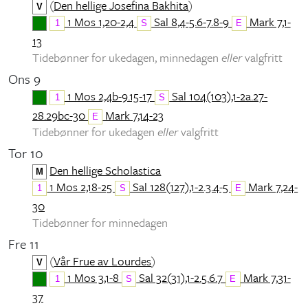
(
Den hellige Josefina Bakhita
)
V
1 Mos 1,20-2,4
Sal 8,4-5.6-7.8-9
Mark 7,1-
1
S
E
13
Tidebønner for ukedagen, minnedagen
eller
valgfritt
Ons 9
1 Mos 2,4b-9.15-17
Sal 104(103),1-2a.27-
1
S
28.29bc-30
Mark 7,14-23
E
Tidebønner for ukedagen
eller
valgfritt
Tor 10
Den hellige Scholastica
M
1 Mos 2,18-25
Sal 128(127),1-2.3.4-5
Mark 7,24-
1
S
E
30
Tidebønner for minnedagen
Fre 11
(
Vår Frue av Lourdes
)
V
1 Mos 3,1-8
Sal 32(31),1-2.5.6.7
Mark 7,31-
1
S
E
37