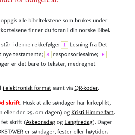
 oppgis alle bibel­tekstene som brukes under
kortelsene finner du foran i din norske Bibel.
 står i denne rekkefølge:
Lesning fra Det
1
t nye testa­mente;
responsorie­salme;
S
E
dager er det bare to tekster, medregnet
ed
i elektronisk format
samt via
QR-koder
.
ød skrift
. Husk at alle søndager har kirke­plikt,
n eller den 25. om dagen) og
Kristi Himmelfart
.
fet skrift (
Askeonsdag
og
Langfredag
). Dager
STAVER er søndager, fester eller høytider.