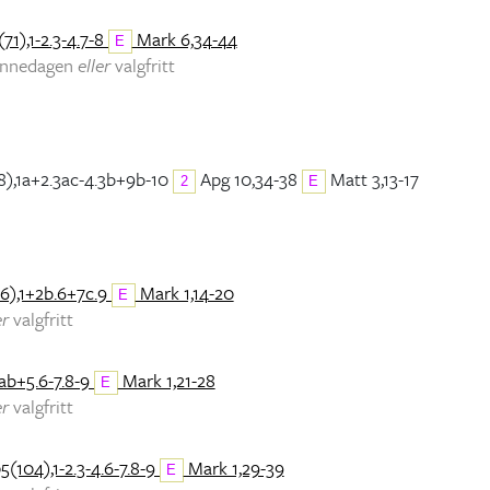
71),1-2.3-4.7-8
Mark 6,34-44
E
minnedagen
eller
valgfritt
8),1a+2.3ac-4.3b+9b-10
Apg 10,34-38
Matt 3,13-17
2
E
6),1+2b.6+7c.9
Mark 1,14-20
E
er
valgfritt
ab+5.6-7.8-9
Mark 1,21-28
E
er
valgfritt
5(104),1-2.3-4.6-7.8-9
Mark 1,29-39
E