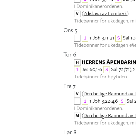
I Dominikanerordenen:
(
Zdislava av Lemberk
)
V
Tidebønner for ukedagen, 
Ons 5
1 Joh 3,11-21
Sal 10
1
S
Tidebønner for ukedagen
ell
Tor 6
HERRENS ÅPENBARI
H
Jes 60,1-6
Sal 72(71),2.
1
S
Tidebønner for høytiden
Fre 7
(
Den hellige Raimund av 
V
1 Joh 3,22-4,6
Sal 
1
S
I Dominikanerordenen:
(
Den hellige Raimund av 
M
Tidebønner for ukedagen, 
Lør 8