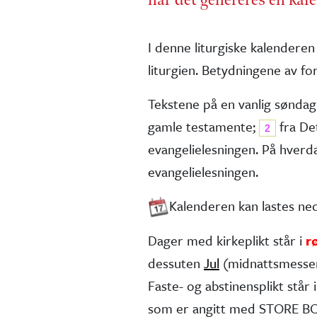
I denne liturgiske kalenderen
liturgien. Betydningene av for
Tekstene på en vanlig søndag
gamle testa­mente;
fra De
2
evangelie­lesningen. På hver
evangelielesningen.
Kalenderen kan lastes n
Dager med kirkeplikt står i
r
dessuten
Jul
(midnatts­messe
Faste- og abstinens­plikt står i 
som er angitt med STORE BOK