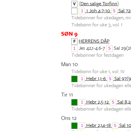
(
Den salige Torfinn
)
V
1 Joh 4,7-10
Sal 72(
1
S
Tidebønner for ukedagen, 
Tidebønn for uke 3, vol. I
SØN 9
HERRENS DÅP
F
Jes 42,1-4.6-7
Sal 29(2
1
S
Tidebønner for festdagen
Man 10
Tidebønn for uke 1, vol. IV
Hebr 1,1-6
Sal 97(9
1
S
Tidebønner for ukedagen
ell
Tir 11
Hebr 2,5-12
Sal 8,2
1
S
Tidebønner for ukedagen
ell
Ons 12
Hebr 2,14-18
Sal 10
1
S