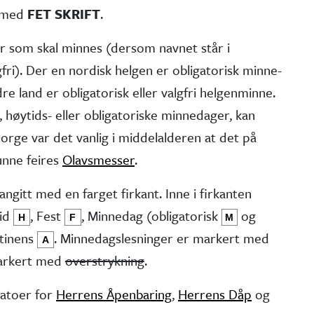
t med
FET SKRIFT
.
er som skal minnes (dersom navnet står i
fri). Der en nordisk helgen er obliga­torisk minne­
e land er obliga­torisk eller valgfri helgen­minne.
 høytids- eller obliga­toriske minne­dager, kan
 Norge var det vanlig i middel­alderen at det på
kunne feires
Olavsmesser
.
angitt med en farget firkant. Inne i firkanten
tid
, Fest
, Minne­dag (obliga­torisk
og
H
F
M
stinens
. Minnedags­lesninger er markert med
A
markert med
overstrykning
.
atoer for
Herrens Åpenbaring
,
Herrens Dåp
og