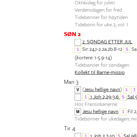
Oktavdag for julen
Verdensdagen for fred
Tidebønner for høytiden
Tidebønn for uke 2, vol. I
SØN 2
2. SØNDAG ETTER JUL
Sir 24,1-2.2a.2b.8-12
Sal
1
S
(
kortere:
1-5.9-14)
Tidebønner for søndagen
Kollekt til Barne-missio
Man 3
(
Jesu hellige navn
)
V
L
1
1 Joh 2,29-3,6
Sal 
1
S
Hos Fransiskanerne:
Jesu hellige navn
Fil 2
M
1
Tidebønner for ukedagen, 
Tir 4
1 Joh 3,7-10
Sal 98
1
S