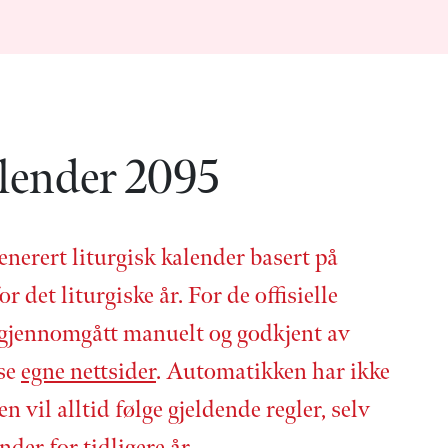
alender 2095
enerert liturgisk kalender basert på
or det liturgiske år. For de offisielle
 gjennom­gått manuelt og godkjent av
 se
egne nettsider
. Automatikken har ikke
en vil alltid følge gjeldende regler, selv
nder for tidligere år.