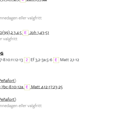
minnedagen
eller
valgfritt
0(99),2.3.4.5
Joh 1,43-51
E
er
valgfritt
NG
7-8.10.11.12-13
Ef 3,2-3a.5-6
Matt 2,1-12
2
E
Peñafort
)
2,7bc-8.10-12a
Matt 4,12-17.23-25
E
Peñafort
)
minnedagen
eller
valgfritt