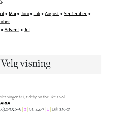
n
.
ril
•
Mai
•
Juni
•
Juli
•
August
•
September
•
mber
•
Advent
•
Jul
Velg visning
lesninger år I
, tidebønn for uke 1 vol. I
MARIA
66),2-3.5.6+8
Gal 4,4-7
Luk 2,16-21
2
E