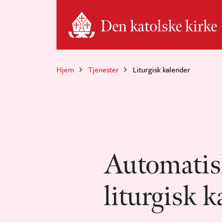
Hopp til hovedinnhold
Hjem
Tjenester
Liturgisk kalender
Automatis
liturgisk k