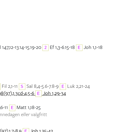
 147,12-13.14-15.19-20
Ef 1,3-6.15-18
Joh 1,1-18
2
E
Fil 2,1-11
Sal 8,4-5.6-7.8-9
Luk 2,21-24
S
E
98(97),1.3cd-4.5-6
Joh 1,29-34
E
,6-11
Matt 1,18-25
E
minnedagen
eller
valgfritt
(97),1.7-8.9
Joh 1,35-42
E