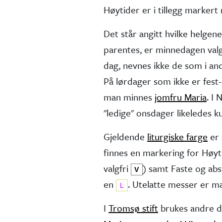
Høytider er i tillegg marker
Det står angitt hvilke helgen
parentes, er minne­dagen valg
dag, nevnes ikke de som i andr
På lørdager som ikke er fest-,
man minnes
jomfru Maria
. I
"ledige" onsdager like­ledes 
Gjeldende
liturgiske farge
er 
finnes en markering for Høy
valg­fri
) samt Faste og ab
V
en
. Utelatte messer er 
L
I
Tromsø stift
brukes andre d