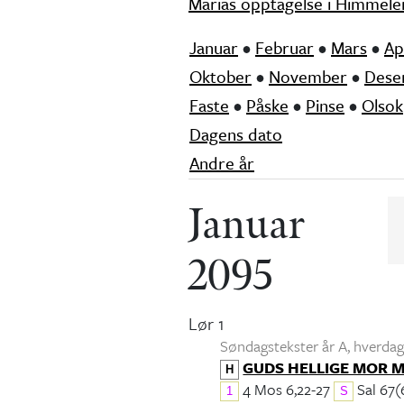
Marias opptagelse i Himmele
Januar
•
Februar
•
Mars
•
Ap
Oktober
•
November
•
Dese
Faste
•
Påske
•
Pinse
•
Olsok
Dagens dato
Andre år
Januar
2095
Lør 1
Søndagstekster år A, hverdags
GUDS HELLIGE MOR 
H
4 Mos 6,22-27
Sal 67(
1
S