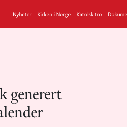
Nyheter
Kirken i Norge
Katolsk tro
Dokume
k generert
alender