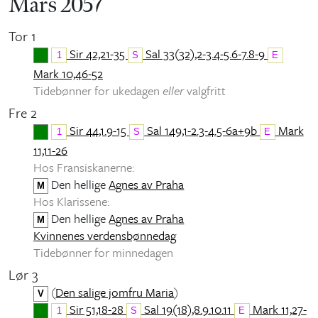
Mars 2057
Tor 1
Sir 42,21-35
Sal 33(32),2-3.4-5.6-7.8-9
1
S
E
Mark 10,46-52
Tidebønner for ukedagen
eller
valgfritt
Fre 2
Sir 44,1.9-15
Sal 149,1-2.3-4.5-6a+9b
Mark
1
S
E
11,11-26
Hos Fransiskanerne:
Den hellige
Agnes av Praha
M
Hos Klarissene:
Den hellige
Agnes av Praha
M
Kvinnenes verdensbønnedag
Tidebønner for minnedagen
Lør 3
(
Den salige jomfru Maria
)
V
Sir 51,18-28
Sal 19(18),8.9.10.11
Mark 11,27-
1
S
E