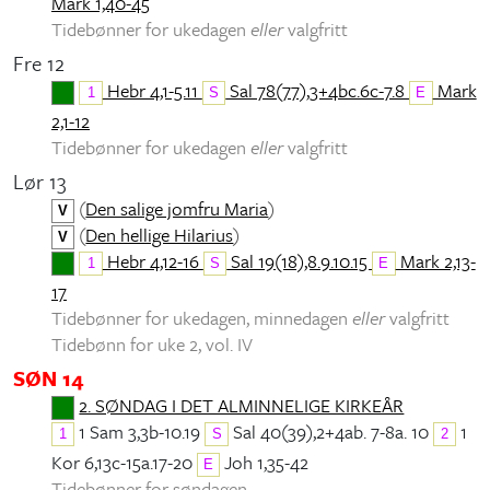
Mark 1,40-45
Tidebønner for ukedagen
eller
valgfritt
Fre 12
Hebr 4,1-5.11
Sal 78(77),3+4bc.6c-7.8
Mark
1
S
E
2,1-12
Tidebønner for ukedagen
eller
valgfritt
Lør 13
(
Den salige jomfru Maria
)
V
(
Den hellige Hilarius
)
V
Hebr 4,12-16
Sal 19(18),8.9.10.15
Mark 2,13-
1
S
E
17
Tidebønner for ukedagen, minnedagen
eller
valgfritt
Tidebønn for uke 2, vol. IV
SØN 14
2. SØNDAG I DET ALMINNELIGE KIRKEÅR
1 Sam 3,3b-10.19
Sal 40(39),2+4ab. 7-8a. 10
1
1
S
2
Kor 6,13c-15a.17-20
Joh 1,35-42
E
Tidebønner for søndagen