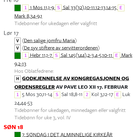
1 Mos 11,1-9
Sal 33(32),10-11.12-13.14-15
1
S
E
Mark 8,34-9,1
Tidebønner for ukedagen
eller
valgfritt
Lør 17
(
Den salige jomfru Maria
)
V
(
De syv stiftere av servitterordenen
)
V
Hebr 11,1-7
Sal 145(144),2-3.4-5.10-11
Mark
1
S
E
9,2-13
Hos Oblatfedrene:
GODKJENNELSE AV KONGREGASJONEN OG
H
ORDENSREGLER
AV PAVE LEO XII 17. FEBRUAR
5 Mos 30,11-14
Sal 18,8-11
Kol 3,12-17
Luk
1
S
2
E
24,44-53
Tidebønner for ukedagen, minnedagen
eller
valgfritt
Tidebønn for uke 3, vol. IV
SØN 18
7. SØNDAG I DET ALMINNELIGE KIRKEÅR