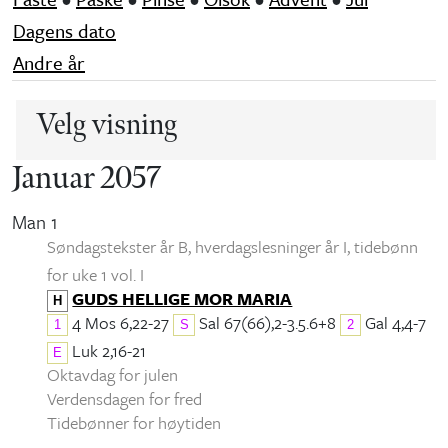
Dagens dato
Andre år
Velg visning
Januar 2057
Man 1
Søndagstekster år B, hverdagslesninger år I
, tidebønn
for uke 1 vol. I
GUDS HELLIGE MOR MARIA
H
4 Mos 6,22-27
Sal 67(66),2-3.5.6+8
Gal 4,4-7
1
S
2
Luk 2,16-21
E
Oktavdag for julen
Verdensdagen for fred
Tidebønner for høytiden