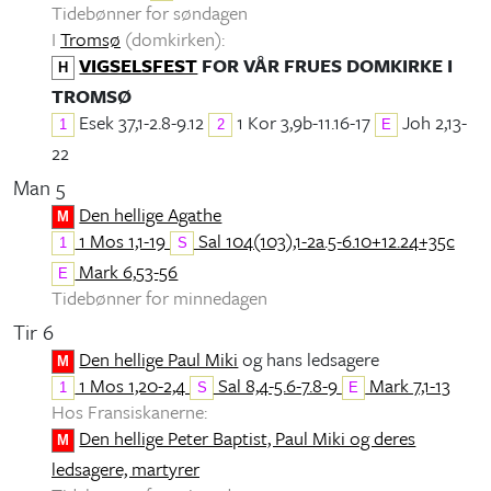
Tidebønner for søndagen
I
Tromsø
(domkirken):
VIGSELSFEST
FOR VÅR FRUES DOMKIRKE I
H
TROMSØ
Esek 37,1-2.8-9.12
1 Kor 3,9b-11.16-17
Joh 2,13-
1
2
E
22
Man 5
Den hellige Agathe
M
1 Mos 1,1-19
Sal 104(103),1-2a.5-6.10+12.24+35c
1
S
Mark 6,53-56
E
Tidebønner for minnedagen
Tir 6
Den hellige Paul Miki
og hans ledsagere
M
1 Mos 1,20-2,4
Sal 8,4-5.6-7.8-9
Mark 7,1-13
1
S
E
Hos Fransiskanerne:
Den hellige Peter Baptist, Paul Miki og deres
M
ledsagere, martyrer