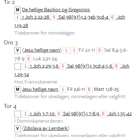
Tir 2
De hellige Basilios og Gregorios
M
1 Joh 2,22-28
Sal 98(97),1.2-3ab.3cd-4
Joh
1
S
E
1,19-28
Tidebønner for minnedagen
Ons 3
(
Jesu hellige navn
)
Fil 2,1-11
Sal 8,4-5.6-
V
L
1
S
7.8-9
Luk 2,21-24
E
1 Joh 2,29-3,6
Sal 98(97),1.3cd-4.5-6
Joh
1
S
E
1,29-34
Hos Fransiskanerne:
Jesu hellige navn
Fil 2,6-11
Matt 1,18-25
M
1
E
Tidebønner for ukedagen, minnedagen
eller
valgfritt
Tor 4
1 Joh 3,7-10
Sal 98(97),1.7-8.9
Joh 1,35-42
1
S
E
I Dominikanerordenen:
(
Zdislava av Lemberk
)
V
Tidebønner for ukedagen, minnedagen
eller
valgfritt