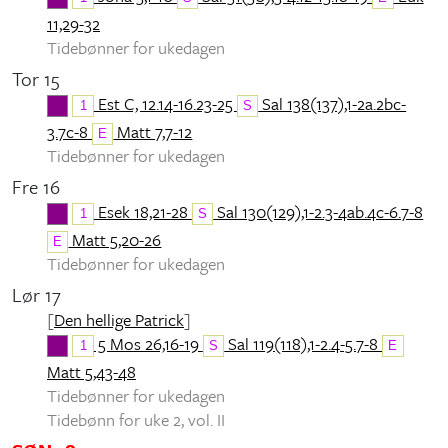
11,29-32
Tidebønner for ukedagen
Tor 15
Est C, 12.14-16.23-25
Sal 138(137),1-2a.2bc-
1
S
3.7c-8
Matt 7,7-12
E
Tidebønner for ukedagen
Fre 16
Esek 18,21-28
Sal 130(129),1-2.3-4ab.4c-6.7-8
1
S
Matt 5,20-26
E
Tidebønner for ukedagen
Lør 17
[
Den hellige Patrick
]
5 Mos 26,16-19
Sal 119(118),1-2.4-5.7-8
1
S
E
Matt 5,43-48
Tidebønner for ukedagen
Tidebønn for uke 2, vol. II