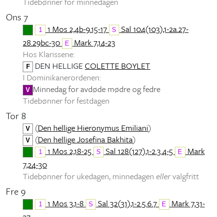
Tidebønner for minnedagen
Ons 7
1 Mos 2,4b-9.15-17
Sal 104(103),1-2a.27-
1
S
28.29bc-30
Mark 7,14-23
E
Hos Klarissene:
DEN HELLIGE
COLETTE BOYLET
F
I Dominikanerordenen:
Minnedag for avdøde mødre og fedre
V
Tidebønner for festdagen
Tor 8
(
Den hellige Hieronymus Emiliani
)
V
(
Den hellige Josefina Bakhita
)
V
1 Mos 2,18-25
Sal 128(127),1-2.3.4-5
Mark
1
S
E
7,24-30
Tidebønner for ukedagen, minnedagen
eller
valgfritt
Fre 9
1 Mos 3,1-8
Sal 32(31),1-2.5.6.7
Mark 7,31-
1
S
E
37