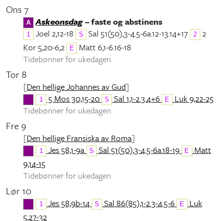
Ons 7
Askeonsdag
– faste og abstinens
A
Joel 2,12-18
Sal 51(50),3-4.5-6a.12-13.14+17
2
1
S
2
Kor 5,20-6,2
Matt 6,1-6.16-18
E
Tidebønner for ukedagen
Tor 8
[
Den hellige Johannes av Gud
]
5 Mos 30,15-20
Sal 1,1-2.3.4+6
Luk 9,22-25
1
S
E
Tidebønner for ukedagen
Fre 9
[
Den hellige Fransiska av Roma
]
Jes 58,1-9a
Sal 51(50),3-4.5-6a.18-19
Matt
1
S
E
9,14-15
Tidebønner for ukedagen
Lør 10
Jes 58,9b-14
Sal 86(85),1-2.3-4.5-6
Luk
1
S
E
5,27-32