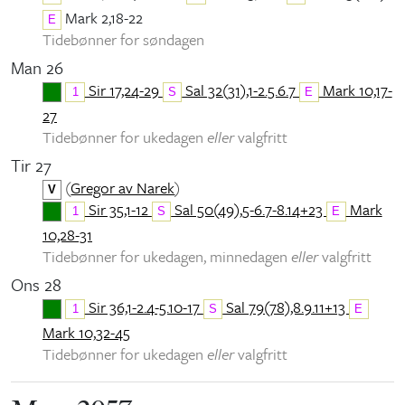
Mark 2,18-22
E
Tidebønner for søndagen
Man 26
Sir 17,24-29
Sal 32(31),1-2.5.6.7
Mark 10,17-
1
S
E
27
Tidebønner for ukedagen
eller
valgfritt
Tir 27
(
Gregor av Narek
)
V
Sir 35,1-12
Sal 50(49),5-6.7-8.14+23
Mark
1
S
E
10,28-31
Tidebønner for ukedagen, minnedagen
eller
valgfritt
Ons 28
Sir 36,1-2.4-5.10-17
Sal 79(78),8.9.11+13
1
S
E
Mark 10,32-45
Tidebønner for ukedagen
eller
valgfritt