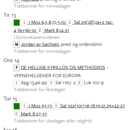
Tidebønner for minnedagen
Tir 13
1 Mos 6,5-8;7,1-5.10
Sal 29(28),1a+2.3ac-
1
S
4.3b+9b-10
Mark 8,14-21
E
I Dominikanerordenen:
Jordan av Sachsen
, prest og ordensbror
M
Tidebønner for minnedagen
Ons 14
DE HELLIGE KYRILLOS OG METHODIOS
–
F
VERNEHELGENER FOR EUROPA
Apg 13,46-49
Sal 116,1. 2
Luk 10,1-9
1
S
E
Tidebønner for festdagen
Tor 15
1 Mos 9,1-13
Sal 102(101),16-18.19-21.29+22-23
1
S
Mark 8,27-33
E
Tidebønner for ukedagen
eller
valgfritt
Fre 16