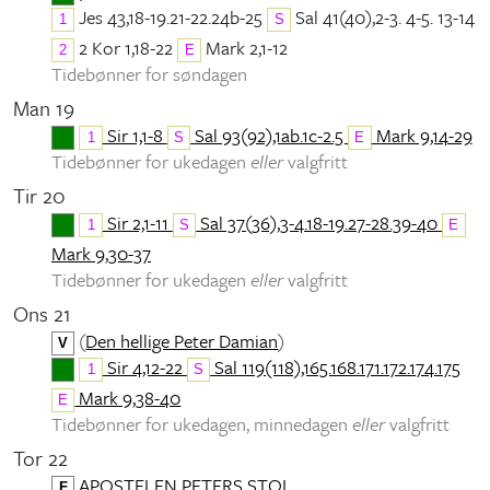
Jes 43,18-19.21-22.24b-25
Sal 41(40),2-3. 4-5. 13-14
1
S
2 Kor 1,18-22
Mark 2,1-12
2
E
Tidebønner for søndagen
Man 19
Sir 1,1-8
Sal 93(92),1ab.1c-2.5
Mark 9,14-29
1
S
E
Tidebønner for ukedagen
eller
valgfritt
Tir 20
Sir 2,1-11
Sal 37(36),3-4.18-19.27-28.39-40
1
S
E
Mark 9,30-37
Tidebønner for ukedagen
eller
valgfritt
Ons 21
(
Den hellige Peter Damian
)
V
Sir 4,12-22
Sal 119(118),165.168.171.172.174.175
1
S
Mark 9,38-40
E
Tidebønner for ukedagen, minnedagen
eller
valgfritt
Tor 22
APOSTELEN PETERS STOL
F