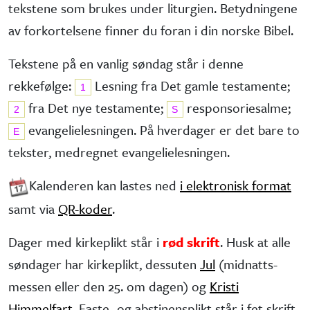
tekstene som brukes under liturgien. Betydningene
av forkortelsene finner du foran i din norske Bibel.
Tekstene på en vanlig søndag står i denne
rekkefølge:
Lesning fra Det gamle testa­mente;
1
fra Det nye testa­mente;
responsorie­salme;
2
S
evangelie­lesningen. På hverdager er det bare to
E
tekster, medregnet evangelielesningen.
Kalenderen kan lastes ned
i elektronisk format
samt via
QR-koder
.
Dager med kirkeplikt står i
rød skrift
. Husk at alle
søndager har kirke­plikt, dessuten
Jul
(midnatts­
messen eller den 25. om dagen) og
Kristi
Himmelfart
. Faste- og abstinens­plikt står i fet skrift