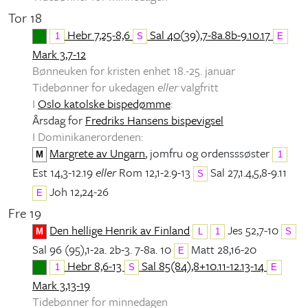
Tor 18
Hebr 7,25-8,6
Sal 40(39),7-8a.8b-9.10.17
1
S
E
Mark 3,7-12
Bønneuken for kristen enhet 18.-25. januar
Tidebønner for ukedagen
eller
valgfritt
I
Oslo katolske bispedømme
:
Årsdag for
Fredriks Hansens bispevigsel
I Dominikanerordenen:
Margrete av Ungarn
, jomfru og ordensssøster
M
1
Est 14,3-12.19
eller
Rom 12,1-2.9-13
Sal 27,1.4,5,8-9.11
S
Joh 12,24-26
E
Fre 19
Den hellige Henrik av Finland
Jes 52,7-10
M
L
1
S
Sal 96 (95),1-2a. 2b-3. 7-8a. 10
Matt 28,16-20
E
Hebr 8,6-13
Sal 85(84),8+10.11-12.13-14
1
S
E
Mark 3,13-19
Tidebønner for minnedagen