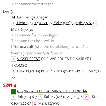
Tidebønner for festdagen
Lør 3
Den hellige Ansgar
M
Hebr 13,15-17,20-21
Sal 23(22),1-3a.3b-4.5.6
1
S
E
Mark 6,30-34
Tidebønner for minnedagen
Tidebønn for uke 1, vol. IV
I
Tromsø stift
(utenom domkirken) feires på en
hverdag i perioden 3.-9. februar:
VIGSELSFEST
FOR VÅR FRUES DOMKIRKE I
F
TROMSØ
Esek 37,1-2.8-9.12
1 Kor 3,9b-11.16-17
Joh 2,13-
1
2
E
22
SØN 4
5. SØNDAG I DET ALMINNELIGE KIRKEÅR
Job 7,1-4.6-7
Sal 147(146),1-2. 3-4. 5-6
1 Kor
1
S
2
9,16-19.22-23
Mark 1,29-39
E