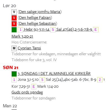
Lør 20
(
Den salige jomfru Maria
)
V
(
Den hellige Fabian
)
V
(
Den hellige Sebastian
)
V
Hebr 9,1-3.11-14
Sal 47(46),2-3.6-7.8-9
1
S
E
Mark 3,20-21
Hos Cistercienserne:
Cyprian Tansi
M
Tidebønner for ukedagen, minnedagen
eller
valgfritt
Tidebønn for uke 3, vol. IV
SØN 21
3. SØNDAG I DET ALMINNELIGE KIRKEÅR
Jona 3,1-5.10
Sal 25(24),4bc-5ab. 6-7bc. 8-9
1
1
S
2
Kor 7,29-31
Mark 1,14-20
E
Guds ords søndag
Tidebønner for søndagen
Man 22