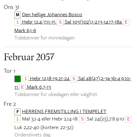
Ons 31
Den hellige Johannes Bosco
M
Hebr 12,4-7.11-15
Sal 103(102),1-2.13-14.17-18a
1
S
E
Mark 6,1-6
Tidebønner for minnedagen
Februar 2057
Tor 1
Hebr 12,18-19.21-24
Sal 48(47),2-3a.3b-4.9.10-
1
S
11
Mark 6,7-13
E
Tidebønner for ukedagen
eller
valgfritt
Fre 2
HERRENS FREMSTILLING I TEMPELET
F
Mal 3,1-4
eller
Hebr 2,14-18
Sal 24(23),7.8.9.10
1
S
E
Luk 2,22-40 (
kortere:
22-32)
Ordenslivets dag