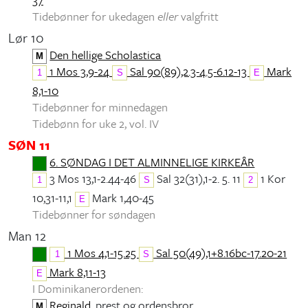
Tidebønner for ukedagen
eller
valgfritt
Lør 10
Den hellige Scholastica
M
1 Mos 3,9-24
Sal 90(89),2.3-4.5-6.12-13
Mark
1
S
E
8,1-10
Tidebønner for minnedagen
Tidebønn for uke 2, vol. IV
SØN 11
6. SØNDAG I DET ALMINNELIGE KIRKEÅR
3 Mos 13,1-2.44-46
Sal 32(31),1-2. 5. 11
1 Kor
1
S
2
10,31-11,1
Mark 1,40-45
E
Tidebønner for søndagen
Man 12
1 Mos 4,1-15.25
Sal 50(49),1+8.16bc-17.20-21
1
S
Mark 8,11-13
E
I Dominikanerordenen:
Reginald
, prest og ordensbror
M