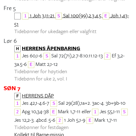
Fre 5
1 Joh 3,11-21
Sal 100(99),2.3.4.5
Joh 1,43-
1
S
E
51
Tidebønner for ukedagen
eller
valgfritt
Lør 6
HERRENS ÅPENBARING
H
Jes 60,1-6
Sal 72(71),2.7-8.10.11.12-13
Ef 3,2-
1
S
2
3a.5-6
Matt 2,1-12
E
Tidebønner for høytiden
Tidebønn for uke 2, vol. I
SØN 7
HERRENS DÅP
F
Jes 42,1-4.6-7
Sal 29(28),1a+2. 3ac-4. 3b+9b-10
1
S
Apg 10,34-38
Mark 1,7-11
eller
Jes 55,1-11
2
E
1
S
Jes 12,2-3. 4bcd. 5-6
1 Joh 5,1-9
Mark 1,7-11
2
E
Tidebønner for festdagen
Kollekt til Barne-missio