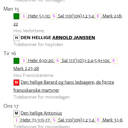
Man 15
Hebr 5,1-10
Sal 110(109),1.2.3.4
Mark 2,18-
1
S
E
22
Hos Verbittene:
DEN HELLIGE
ARNOLD JANSSEN
H
Tidebønner for høytiden
Tir 16
Hebr 6,10-20
Sal 111(110),1-2.4-5.9+10c
1
S
E
Mark 2,23-28
Hos Fransiskanerne:
Den hellige Berard og hans ledsagere, de første
M
fransiskanske martyrer
Tidebønner for minnedagen
Ons 17
Den hellige Antonius
M
Hebr 7,1-3.15-17
Sal 110(109),1.2.3.4
Mark 3,1-6
1
S
E
Tidebønner for minnedagen