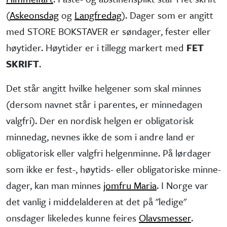
(
Askeonsdag
og
Langfredag
). Dager som er angitt
med STORE BOKSTAVER er søndager, fester eller
høytider. Høytider er i tillegg markert med
FET
SKRIFT
.
Det står angitt hvilke helgener som skal minnes
(dersom navnet står i parentes, er minne­dagen
valgfri). Der en nordisk helgen er obliga­torisk
minne­dag, nevnes ikke de som i andre land er
obliga­torisk eller valgfri helgen­minne. På lørdager
som ikke er fest-, høytids- eller obliga­toriske minne­
dager, kan man minnes
jomfru Maria
. I Norge var
det vanlig i middel­alderen at det på "ledige"
onsdager like­ledes kunne feires
Olavsmesser
.