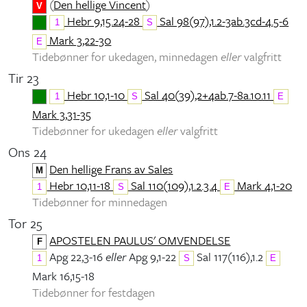
(
Den hellige Vincent
)
V
Hebr 9,15.24-28
Sal 98(97),1.2-3ab.3cd-4.5-6
1
S
Mark 3,22-30
E
Tidebønner for ukedagen, minnedagen
eller
valgfritt
Tir 23
Hebr 10,1-10
Sal 40(39),2+4ab.7-8a.10.11
1
S
E
Mark 3,31-35
Tidebønner for ukedagen
eller
valgfritt
Ons 24
Den hellige Frans av Sales
M
Hebr 10,11-18
Sal 110(109),1.2.3.4
Mark 4,1-20
1
S
E
Tidebønner for minnedagen
Tor 25
APOSTELEN PAULUS' OMVENDELSE
F
Apg 22,3-16
eller
Apg 9,1-22
Sal 117(116),1.2
1
S
E
Mark 16,15-18
Tidebønner for festdagen