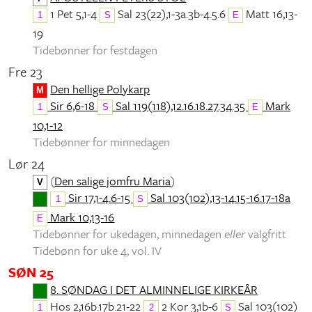
1 Pet 5,1-4
Sal 23(22),1-3a.3b-4.5.6
Matt 16,13-
1
S
E
19
Tidebønner for festdagen
Fre 23
Den hellige Polykarp
M
Sir 6,6-18
Sal 119(118),12.16.18.27.34.35
Mark
1
S
E
10,1-12
Tidebønner for minnedagen
Lør 24
(
Den salige jomfru Maria
)
V
Sir 17,1-4.6-15
Sal 103(102),13-14.15-16.17-18a
1
S
Mark 10,13-16
E
Tidebønner for ukedagen, minnedagen
eller
valgfritt
Tidebønn for uke 4, vol. IV
SØN 25
8. SØNDAG I DET ALMINNELIGE KIRKEÅR
Hos 2,16b.17b.21-22
2 Kor 3,1b-6
Sal 103(102)
1
2
S