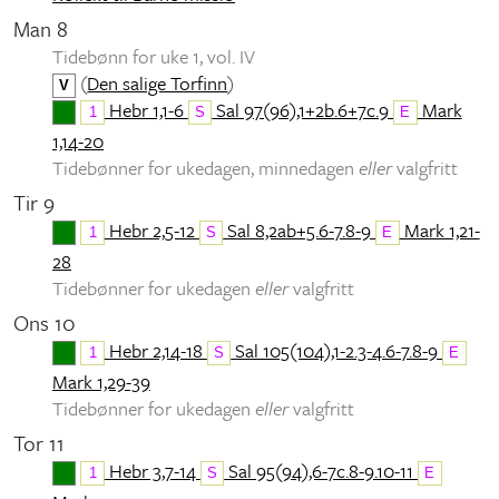
Man 8
Tidebønn for uke 1, vol. IV
(
Den salige Torfinn
)
V
Hebr 1,1-6
Sal 97(96),1+2b.6+7c.9
Mark
1
S
E
1,14-20
Tidebønner for ukedagen, minnedagen
eller
valgfritt
Tir 9
Hebr 2,5-12
Sal 8,2ab+5.6-7.8-9
Mark 1,21-
1
S
E
28
Tidebønner for ukedagen
eller
valgfritt
Ons 10
Hebr 2,14-18
Sal 105(104),1-2.3-4.6-7.8-9
1
S
E
Mark 1,29-39
Tidebønner for ukedagen
eller
valgfritt
Tor 11
Hebr 3,7-14
Sal 95(94),6-7c.8-9.10-11
1
S
E