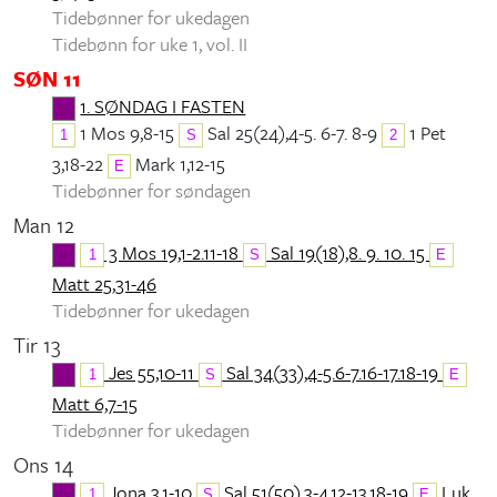
Tidebønner for ukedagen
Tidebønn for uke 1, vol. II
SØN 11
1. SØNDAG I FASTEN
1 Mos 9,8-15
Sal 25(24),4-5. 6-7. 8-9
1 Pet
1
S
2
3,18-22
Mark 1,12-15
E
Tidebønner for søndagen
Man 12
3 Mos 19,1-2.11-18
Sal 19(18),8. 9. 10. 15
1
S
E
Matt 25,31-46
Tidebønner for ukedagen
Tir 13
Jes 55,10-11
Sal 34(33),4-5.6-7.16-17.18-19
1
S
E
Matt 6,7-15
Tidebønner for ukedagen
Ons 14
Jona 3,1-10
Sal 51(50),3-4.12-13.18-19
Luk
1
S
E