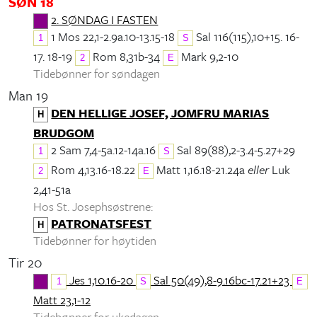
SØN 18
2. SØNDAG I FASTEN
1 Mos 22,1-2.9a.10-13.15-18
Sal 116(115),10+15. 16-
1
S
17. 18-19
Rom 8,31b-34
Mark 9,2-10
2
E
Tidebønner for søndagen
Man 19
DEN HELLIGE JOSEF, JOMFRU MARIAS
H
BRUDGOM
2 Sam 7,4-5a.12-14a.16
Sal 89(88),2-3.4-5.27+29
1
S
Rom 4,13.16-18.22
Matt 1,16.18-21.24a
eller
Luk
2
E
2,41-51a
Hos St. Josephsøstrene:
PATRONATSFEST
H
Tidebønner for høytiden
Tir 20
Jes 1,10.16-20
Sal 50(49),8-9.16bc-17.21+23
1
S
E
Matt 23,1-12
Tidebønner for ukedagen