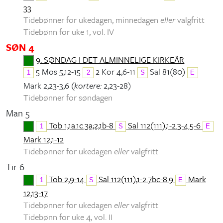
33
Tidebønner for ukedagen, minnedagen
eller
valgfritt
Tidebønn for uke 1, vol. IV
SØN 4
9. SØNDAG I DET ALMINNELIGE KIRKEÅR
5 Mos 5,12-15
2 Kor 4,6-11
Sal 81(80)
1
2
S
E
Mark 2,23-3,6 (
kortere:
2,23-28)
Tidebønner for søndagen
Man 5
Tob 1,1a.1c.3a;2,1b-8
Sal 112(111),1-2.3-4.5-6
1
S
E
Mark 12,1-12
Tidebønner for ukedagen
eller
valgfritt
Tir 6
Tob 2,9-14
Sal 112(111),1-2.7bc-8.9
Mark
1
S
E
12,13-17
Tidebønner for ukedagen
eller
valgfritt
Tidebønn for uke 4, vol. II