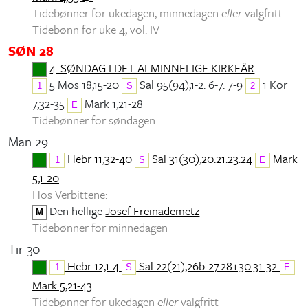
Tidebønner for ukedagen, minnedagen
eller
valgfritt
Tidebønn for uke 4, vol. IV
SØN 28
4. SØNDAG I DET ALMINNELIGE KIRKEÅR
5 Mos 18,15-20
Sal 95(94),1-2. 6-7. 7-9
1 Kor
1
S
2
7,32-35
Mark 1,21-28
E
Tidebønner for søndagen
Man 29
Hebr 11,32-40
Sal 31(30),20.21.23.24
Mark
1
S
E
5,1-20
Hos Verbittene:
Den hellige
Josef Freinademetz
M
Tidebønner for minnedagen
Tir 30
Hebr 12,1-4
Sal 22(21),26b-27.28+30.31-32
1
S
E
Mark 5,21-43
Tidebønner for ukedagen
eller
valgfritt