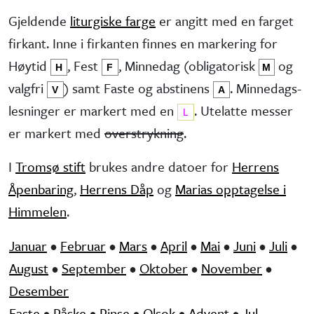
Gjeldende
liturgiske farge
er angitt med en farget
firkant. Inne i firkanten finnes en markering for
Høytid
, Fest
, Minne­dag (obliga­torisk
og
H
F
M
valg­fri
) samt Faste og abstinens
. Minnedags­
V
A
lesninger er markert med en
. Utelatte messer
L
er markert med
overstrykning
.
I
Tromsø stift
brukes andre datoer for
Herrens
Åpenbaring
,
Herrens Dåp
og
Marias opptagelse i
Himmelen
.
Januar
•
Februar
•
Mars
•
April
•
Mai
•
Juni
•
Juli
•
August
•
September
•
Oktober
•
November
•
Desember
Faste
•
Påske
•
Pinse
•
Olsok
•
Advent
•
Jul