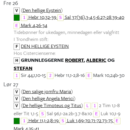
Fre 26
(
Den hellige Eystein
)
V
Hebr 10,32-39
Sal 37(36),3-4.5-6.27-28.39-40
1
S
Mark 4,26-34
E
Tidebønner for ukedagen, minnedagen
eller
valgfritt
I Trondheim stift:
DEN HELLIGE EYSTEIN
F
Hos Cistercienserne:
GRUNNLEGGERNE
ROBERT
,
ALBERIC
OG
H
STEFAN
Sir 44,1,10-15
Hebr 11,1-2,8-16
Mark 10,24b-30
1
2
E
Lør 27
(
Den salige jomfru Maria
)
V
(
Den hellige Angela Merici
)
V
(
De hellige Timoteus og Titus
)
2 Tim 1,1-8
V
L
1
eller
Tit 1,1-5
Sal 96,1-2a.2b-3.7-8a.10
Luk 10,1-9
S
E
Hebr 11,1-2,8-19
Luk 1,69-70.71-72.73-75
1
S
E
Mark 4,35-41