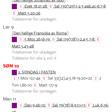
Esek 18,21-28
Sal 130(129),1-2.3-4ab.4c-6.7-8
1
S
Matt 5,20-26
E
Tidebønner for ukedagen
Lør 9
[
Den hellige Fransiska av Roma
]
5 Mos 26,16-19
Sal 119(118),1-2.4-5.7-8
1
S
E
Matt 5,43-48
Tidebønner for ukedagen
Tidebønn for uke 2, vol. II
SØN 10
2. SØNDAG I FASTEN
1 Mos 12,1-4a
Sal 33(32),4-5.18-19.20+22
2
1
S
2
Tim 1,8b-10
Matt 17,1-9
E
Tidebønner for søndagen
Man 11
Dan 9,4b-10
Sal 79(78),8.9.11+13
Luk 6,36-
1
S
E
38