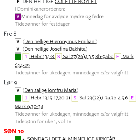
DEN HELLIGE
COLETTE BOYLET
F
I Dominikanerordenen:
Minnedag for avdøde mødre og fedre
V
Tidebønner for festdagen
Fre 8
(
Den hellige Hieronymus Emiliani
)
V
(
Den hellige Josefina Bakhita
)
V
Hebr 13,1-8
Sal 27(26),1.3.5.8b-9abc
Mark
1
S
E
6,14-29
Tidebønner for ukedagen, minnedagen
eller
valgfritt
Lør 9
(
Den salige jomfru Maria
)
V
Hebr 13,15-17,20-21
Sal 23(22),1-3a.3b-4.5.6
1
S
E
Mark 6,30-34
Tidebønner for ukedagen, minnedagen
eller
valgfritt
Tidebønn for uke 1, vol. IV
SØN 10
5. SØNDAG I DET ALMINNELIGE KIRKEÅR