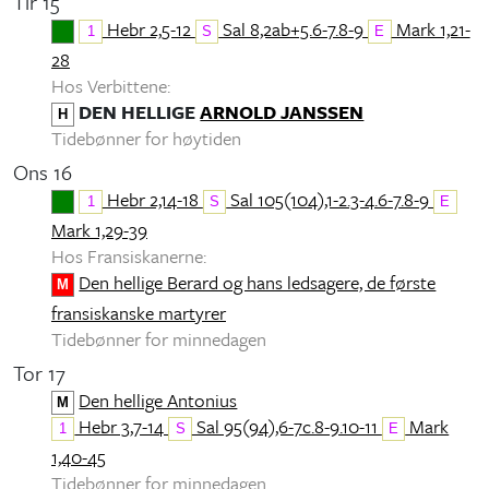
Tir 15
Hebr 2,5-12
Sal 8,2ab+5.6-7.8-9
Mark 1,21-
1
S
E
28
Hos Verbittene:
DEN HELLIGE
ARNOLD JANSSEN
H
Tidebønner for høytiden
Ons 16
Hebr 2,14-18
Sal 105(104),1-2.3-4.6-7.8-9
1
S
E
Mark 1,29-39
Hos Fransiskanerne:
Den hellige Berard og hans ledsagere, de første
M
fransiskanske martyrer
Tidebønner for minnedagen
Tor 17
Den hellige Antonius
M
Hebr 3,7-14
Sal 95(94),6-7c.8-9.10-11
Mark
1
S
E
1,40-45
Tidebønner for minnedagen