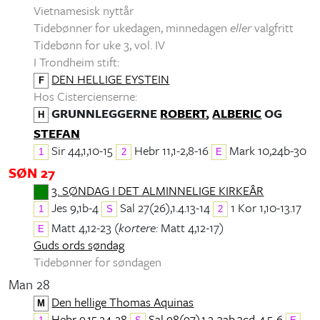
Vietnamesisk nyttår
Tidebønner for ukedagen, minnedagen
eller
valgfritt
Tidebønn for uke 3, vol. IV
I Trondheim stift:
DEN HELLIGE EYSTEIN
F
Hos Cistercienserne:
GRUNNLEGGERNE
ROBERT
,
ALBERIC
OG
H
STEFAN
Sir 44,1,10-15
Hebr 11,1-2,8-16
Mark 10,24b-30
1
2
E
SØN 27
3. SØNDAG I DET ALMINNELIGE KIRKEÅR
Jes 9,1b-4
Sal 27(26),1.4.13-14
1 Kor 1,10-13.17
1
S
2
Matt 4,12-23 (
kortere:
Matt 4,12-17)
E
Guds ords søndag
Tidebønner for søndagen
Man 28
Den hellige Thomas Aquinas
M
Hebr 9,15.24-28
Sal 98(97),1.2-3ab.3cd-4.5-6