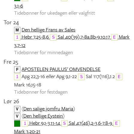
3,1-6
Tidebønner for ukedagen
eller
valgfritt
Tor 24
Den hellige Frans av Sales
M
Hebr 7,25-8,6
Sal 40(39),7-8a.8b-9.10.17
Mark
1
S
E
3,7-12
Tidebønner for minnedagen
Fre 25
APOSTELEN PAULUS' OMVENDELSE
F
Apg 22,3-16
eller
Apg 9,1-22
Sal 117(116),1.2
1
S
E
Mark 16,15-18
Tidebønner for festdagen
Lør 26
(
Den salige jomfru Maria
)
V
(
Den hellige Eystein
)
V
Hebr 9,1-3.11-14
Sal 47(46),2-3.6-7.8-9
1
S
E
Mark 3,20-21