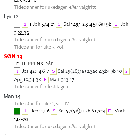
Tidebønner for ukedagen
eller
valgfritt
Lør 12
1 Joh 5,14-21
Sal 149,1-2.3-4.5+6a+9b
Joh
1
S
E
3,22-30
Tidebønner for ukedagen
eller
valgfritt
Tidebønn for uke 3, vol. I
SØN 13
HERRENS DÅP
F
Jes 42,1-4.6-7
Sal 29(28),1a+2.3ac-4.3b+9b-10
1
S
2
Apg 10,34-38
Matt 3,13-17
E
Tidebønner for festdagen
Man 14
Tidebønn for uke 1, vol. IV
Hebr 1,1-6
Sal 97(96),1+2b.6+7c.9
Mark
1
S
E
1,14-20
Tidebønner for ukedagen
eller
valgfritt