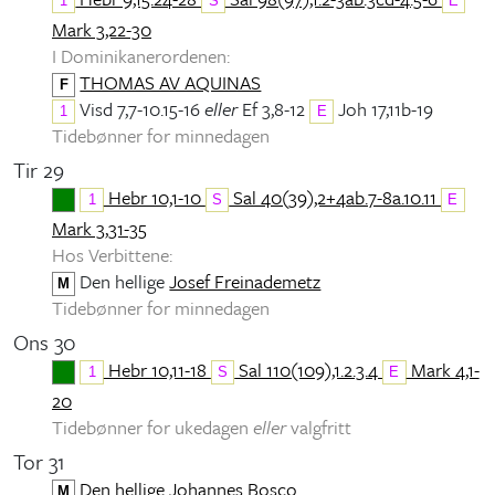
1
S
E
Mark 3,22-30
I Dominikanerordenen:
THOMAS AV AQUINAS
F
Visd 7,7-10.15-16
eller
Ef 3,8-12
Joh 17,11b-19
1
E
Tidebønner for minnedagen
Tir 29
Hebr 10,1-10
Sal 40(39),2+4ab.7-8a.10.11
1
S
E
Mark 3,31-35
Hos Verbittene:
Den hellige
Josef Freinademetz
M
Tidebønner for minnedagen
Ons 30
Hebr 10,11-18
Sal 110(109),1.2.3.4
Mark 4,1-
1
S
E
20
Tidebønner for ukedagen
eller
valgfritt
Tor 31
Den hellige Johannes Bosco
M