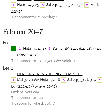
Hebr 10,19-25
Sal 24(23),1-2.3-4ab.5-6
Mark
1
S
E
4,21-25
Tidebønner for minnedagen
Februar 2047
Fre 1
Hebr 10,32-39
Sal 37(36),3-4.5-6.27-28.39-40
1
S
Mark 4,26-34
E
Tidebønner for ukedagen
eller
valgfritt
Lør 2
HERRENS FREMSTILLING I TEMPELET
F
Mal 3,1-4
eller
Hebr 2,14-18
Sal 24(23),7.8.9.10
1
S
E
Luk 2,22-40 (
kortere:
22-32)
Ordenslivets dag
Tidebønner for festdagen
Tidebønn for uke 4, vol. IV