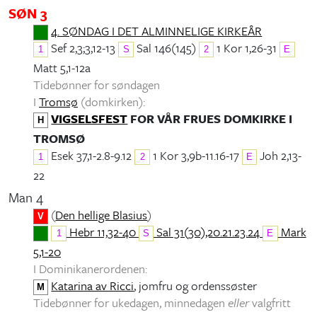
SØN 3
4. SØNDAG I DET ALMINNELIGE KIRKEÅR
Sef 2,3;3,12-13
Sal 146(145)
1 Kor 1,26-31
1
S
2
E
Matt 5,1-12a
Tidebønner for søndagen
I
Tromsø
(domkirken):
VIGSELSFEST
FOR VÅR FRUES DOMKIRKE I
H
TROMSØ
Esek 37,1-2.8-9.12
1 Kor 3,9b-11.16-17
Joh 2,13-
1
2
E
22
Man 4
(
Den hellige Blasius
)
V
Hebr 11,32-40
Sal 31(30),20.21.23.24
Mark
1
S
E
5,1-20
I Dominikanerordenen:
Katarina av Ricci
, jomfru og ordenssøster
M
Tidebønner for ukedagen, minnedagen
eller
valgfritt