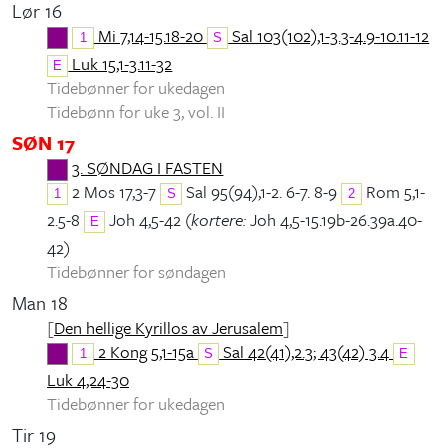
Lør 16
Mi 7,14-15.18-20
Sal 103(102),1-3.3-4.9-10.11-12
1
S
Luk 15,1-3.11-32
E
Tidebønner for ukedagen
Tidebønn for uke 3, vol. II
SØN 17
3. SØNDAG I FASTEN
2 Mos 17,3-7
Sal 95(94),1-2. 6-7. 8-9
Rom 5,1-
1
S
2
2.5-8
Joh 4,5-42 (
kortere:
Joh 4,5-15.19b-26.39a.40-
E
42)
Tidebønner for søndagen
Man 18
[
Den hellige Kyrillos av Jerusalem
]
2 Kong 5,1-15a
Sal 42(41),2.3; 43(42) 3.4
1
S
E
Luk 4,24-30
Tidebønner for ukedagen
Tir 19