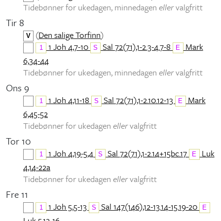
Tidebønner for ukedagen, minnedagen
eller
valgfritt
Tir 8
(
Den salige Torfinn
)
V
1 Joh 4,7-10
Sal 72(71),1-2.3-4.7-8
Mark
1
S
E
6,34-44
Tidebønner for ukedagen, minnedagen
eller
valgfritt
Ons 9
1 Joh 4,11-18
Sal 72(71),1-2.10.12-13
Mark
1
S
E
6,45-52
Tidebønner for ukedagen
eller
valgfritt
Tor 10
1 Joh 4,19-5,4
Sal 72(71),1-2.14+15bc.17
Luk
1
S
E
4,14-22a
Tidebønner for ukedagen
eller
valgfritt
Fre 11
1 Joh 5,5-13
Sal 147(146),12-13.14-15.19-20
1
S
E
Luk 5,12-16