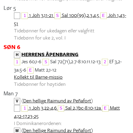
Lør 5
1 Joh 3,11-21
Sal 100(99),2.3.4.5
Joh 1,43-
1
S
E
51
Tidebønner for ukedagen
eller
valgfritt
Tidebønn for uke 2, vol. I
SØN 6
HERRENS ÅPENBARING
H
Jes 60,1-6
Sal 72(71),2.7-8.10.11.12-13
Ef 3,2-
1
S
2
3a.5-6
Matt 2,1-12
E
Kollekt til Barne-missio
Tidebønner for høytiden
Man 7
(
Den hellige Raimund av Peñafort
)
V
1 Joh 3,22-4,6
Sal 2,7bc-8.10-12a
Matt
1
S
E
4,12-17.23-25
I Dominikanerordenen:
(
Den hellige Raimund av Peñafort
)
M