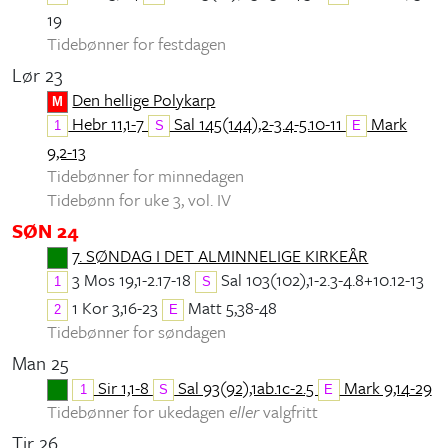
19
Tidebønner for festdagen
Lør 23
Den hellige Polykarp
M
Hebr 11,1-7
Sal 145(144),2-3.4-5.10-11
Mark
1
S
E
9,2-13
Tidebønner for minnedagen
Tidebønn for uke 3, vol. IV
SØN 24
7. SØNDAG I DET ALMINNELIGE KIRKEÅR
3 Mos 19,1-2.17-18
Sal 103(102),1-2.3-4.8+10.12-13
1
S
1 Kor 3,16-23
Matt 5,38-48
2
E
Tidebønner for søndagen
Man 25
Sir 1,1-8
Sal 93(92),1ab.1c-2.5
Mark 9,14-29
1
S
E
Tidebønner for ukedagen
eller
valgfritt
Tir 26