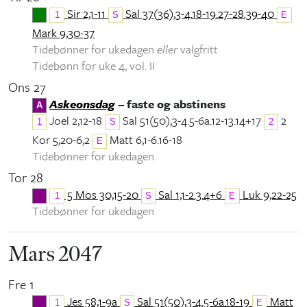
Sir 2,1-11
Sal 37(36),3-4.18-19.27-28.39-40
1
S
E
Mark 9,30-37
Tidebønner for ukedagen
eller
valgfritt
Tidebønn for uke 4, vol. II
Ons 27
Askeonsdag
– faste og abstinens
A
Joel 2,12-18
Sal 51(50),3-4.5-6a.12-13.14+17
2
1
S
2
Kor 5,20-6,2
Matt 6,1-6.16-18
E
Tidebønner for ukedagen
Tor 28
5 Mos 30,15-20
Sal 1,1-2.3.4+6
Luk 9,22-25
1
S
E
Tidebønner for ukedagen
Mars 2047
Fre 1
Jes 58,1-9a
Sal 51(50),3-4.5-6a.18-19
Matt
1
S
E