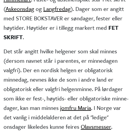
(
Askeonsdag
og
Langfredag
). Dager som er angitt
med STORE BOKSTAVER er søndager, fester eller
høytider. Høytider er i tillegg markert med
FET
SKRIFT
.
Det står angitt hvilke helgener som skal minnes
(dersom navnet står i parentes, er minne­dagen
valgfri). Der en nordisk helgen er obliga­torisk
minne­dag, nevnes ikke de som i andre land er
obliga­torisk eller valgfri helgen­minne. På lørdager
som ikke er fest-, høytids- eller obliga­toriske minne­
dager, kan man minnes
jomfru Maria
. I Norge var
det vanlig i middel­alderen at det på "ledige"
onsdager like­ledes kunne feires
Olavsmesser
.