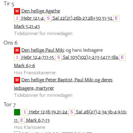
Tir 5
Den hellige Agathe
M
Hebr 12,1-4
Sal 22(21),26b-27.28+30.31-32
1
S
E
Mark 5,21-43
Tidebønner for minnedagen
Ons 6
Den hellige Paul Miki
og hans ledsagere
M
Hebr 12,4-7.11-15
Sal 103(102),1-2.13-14.17-18a
1
S
E
Mark 6,1-6
Hos Fransiskanerne:
Den hellige Peter Baptist, Paul Miki og deres
M
ledsagere, martyrer
Tidebønner for minnedagen
Tor 7
Hebr 12,18-19.21-24
Sal 48(47),2-3a.3b-4.9.10-
1
S
11
Mark 6,7-13
E
Hos Klarissene: