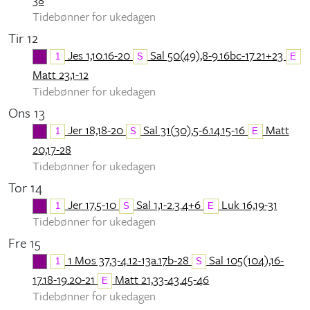
Tidebønner for ukedagen
Tir 12
Jes 1,10.16-20
Sal 50(49),8-9.16bc-17.21+23
1
S
E
Matt 23,1-12
Tidebønner for ukedagen
Ons 13
Jer 18,18-20
Sal 31(30),5-6.14.15-16
Matt
1
S
E
20,17-28
Tidebønner for ukedagen
Tor 14
Jer 17,5-10
Sal 1,1-2.3.4+6
Luk 16,19-31
1
S
E
Tidebønner for ukedagen
Fre 15
1 Mos 37,3-4.12-13a.17b-28
Sal 105(104),16-
1
S
17.18-19.20-21
Matt 21,33-43.45-46
E
Tidebønner for ukedagen