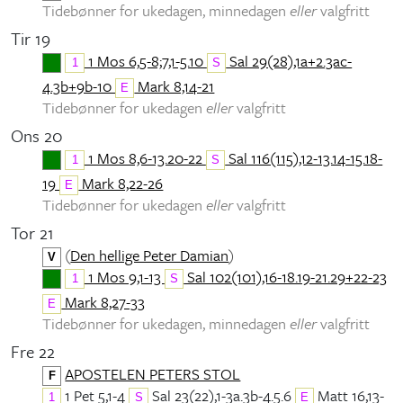
Tidebønner for ukedagen, minnedagen
eller
valgfritt
Tir 19
1 Mos 6,5-8;7,1-5.10
Sal 29(28),1a+2.3ac-
1
S
4.3b+9b-10
Mark 8,14-21
E
Tidebønner for ukedagen
eller
valgfritt
Ons 20
1 Mos 8,6-13.20-22
Sal 116(115),12-13.14-15.18-
1
S
19
Mark 8,22-26
E
Tidebønner for ukedagen
eller
valgfritt
Tor 21
(
Den hellige Peter Damian
)
V
1 Mos 9,1-13
Sal 102(101),16-18.19-21.29+22-23
1
S
Mark 8,27-33
E
Tidebønner for ukedagen, minnedagen
eller
valgfritt
Fre 22
APOSTELEN PETERS STOL
F
1 Pet 5,1-4
Sal 23(22),1-3a.3b-4.5.6
Matt 16,13-
1
S
E