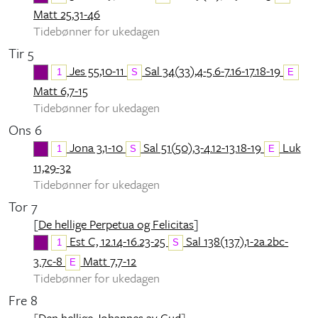
Matt 25,31-46
Tidebønner for ukedagen
Tir 5
Jes 55,10-11
Sal 34(33),4-5.6-7.16-17.18-19
1
S
E
Matt 6,7-15
Tidebønner for ukedagen
Ons 6
Jona 3,1-10
Sal 51(50),3-4.12-13.18-19
Luk
1
S
E
11,29-32
Tidebønner for ukedagen
Tor 7
[
De hellige Perpetua og Felicitas
]
Est C, 12.14-16.23-25
Sal 138(137),1-2a.2bc-
1
S
3.7c-8
Matt 7,7-12
E
Tidebønner for ukedagen
Fre 8
[
Den hellige Johannes av Gud
]