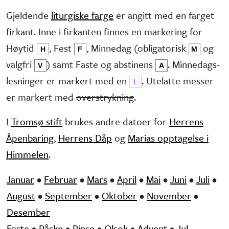
Gjeldende
liturgiske farge
er angitt med en farget
firkant. Inne i firkanten finnes en markering for
Høytid
, Fest
, Minne­dag (obliga­torisk
og
H
F
M
valg­fri
) samt Faste og abstinens
. Minnedags­
V
A
lesninger er markert med en
. Utelatte messer
L
er markert med
overstrykning
.
I
Tromsø stift
brukes andre datoer for
Herrens
Åpenbaring
,
Herrens Dåp
og
Marias opptagelse i
Himmelen
.
Januar
•
Februar
•
Mars
•
April
•
Mai
•
Juni
•
Juli
•
August
•
September
•
Oktober
•
November
•
Desember
Faste
•
Påske
•
Pinse
•
Olsok
•
Advent
•
Jul