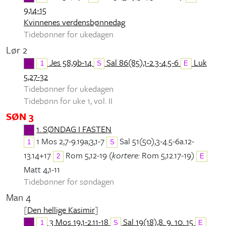
9,14-15
Kvinnenes verdensbønnedag
Tidebønner for ukedagen
Lør 2
Jes 58,9b-14
Sal 86(85),1-2.3-4.5-6
Luk
1
S
E
5,27-32
Tidebønner for ukedagen
Tidebønn for uke 1, vol. II
SØN 3
1. SØNDAG I FASTEN
1 Mos 2,7-9.19a;3,1-7
Sal 51(50),3-4.5-6a.12-
1
S
13.14+17
Rom 5,12-19 (
kortere:
Rom 5,12.17-19)
2
E
Matt 4,1-11
Tidebønner for søndagen
Man 4
[
Den hellige Kasimir
]
3 Mos 19,1-2.11-18
Sal 19(18),8. 9. 10. 15
1
S
E