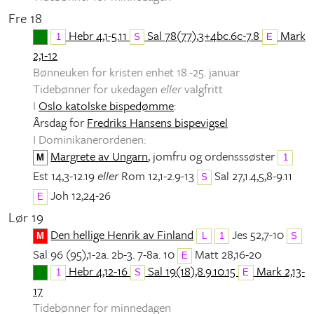
Fre 18
Hebr 4,1-5.11
Sal 78(77),3+4bc.6c-7.8
Mark
1
S
E
2,1-12
Bønneuken for kristen enhet 18.-25. januar
Tidebønner for ukedagen
eller
valgfritt
I
Oslo katolske bispedømme
:
Årsdag for
Fredriks Hansens bispevigsel
I Dominikanerordenen:
Margrete av Ungarn
, jomfru og ordensssøster
M
1
Est 14,3-12.19
eller
Rom 12,1-2.9-13
Sal 27,1.4,5,8-9.11
S
Joh 12,24-26
E
Lør 19
Den hellige Henrik av Finland
Jes 52,7-10
M
L
1
S
Sal 96 (95),1-2a. 2b-3. 7-8a. 10
Matt 28,16-20
E
Hebr 4,12-16
Sal 19(18),8.9.10.15
Mark 2,13-
1
S
E
17
Tidebønner for minnedagen