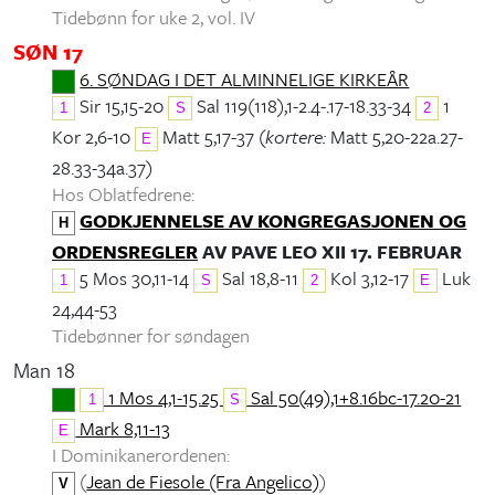
Tidebønn for uke 2, vol. IV
SØN 17
6. SØNDAG I DET ALMINNELIGE KIRKEÅR
Sir 15,15-20
Sal 119(118),1-2.4-.17-18.33-34
1
1
S
2
Kor 2,6-10
Matt 5,17-37 (
kortere:
Matt 5,20-22a.27-
E
28.33-34a.37)
Hos Oblatfedrene:
GODKJENNELSE AV KONGREGASJONEN OG
H
ORDENSREGLER
AV PAVE LEO XII 17. FEBRUAR
5 Mos 30,11-14
Sal 18,8-11
Kol 3,12-17
Luk
1
S
2
E
24,44-53
Tidebønner for søndagen
Man 18
1 Mos 4,1-15.25
Sal 50(49),1+8.16bc-17.20-21
1
S
Mark 8,11-13
E
I Dominikanerordenen:
(
Jean de Fiesole (Fra Angelico)
)
V