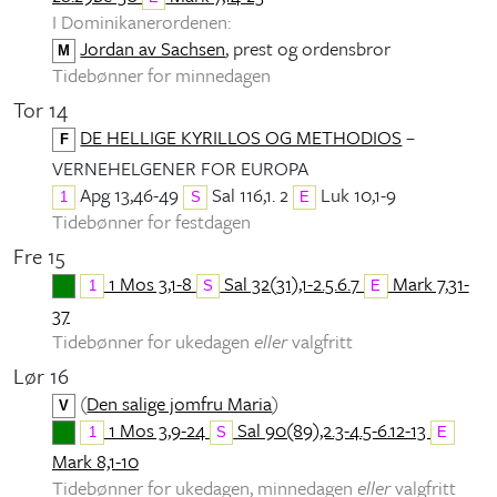
I Dominikanerordenen:
Jordan av Sachsen
, prest og ordensbror
M
Tidebønner for minnedagen
Tor 14
DE HELLIGE KYRILLOS OG METHODIOS
–
F
VERNEHELGENER FOR EUROPA
Apg 13,46-49
Sal 116,1. 2
Luk 10,1-9
1
S
E
Tidebønner for festdagen
Fre 15
1 Mos 3,1-8
Sal 32(31),1-2.5.6.7
Mark 7,31-
1
S
E
37
Tidebønner for ukedagen
eller
valgfritt
Lør 16
(
Den salige jomfru Maria
)
V
1 Mos 3,9-24
Sal 90(89),2.3-4.5-6.12-13
1
S
E
Mark 8,1-10
Tidebønner for ukedagen, minnedagen
eller
valgfritt