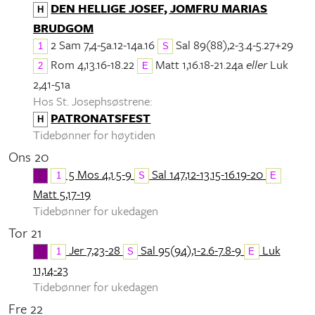
DEN HELLIGE JOSEF, JOMFRU MARIAS
H
BRUDGOM
2 Sam 7,4-5a.12-14a.16
Sal 89(88),2-3.4-5.27+29
1
S
Rom 4,13.16-18.22
Matt 1,16.18-21.24a
eller
Luk
2
E
2,41-51a
Hos St. Josephsøstrene:
PATRONATSFEST
H
Tidebønner for høytiden
Ons 20
5 Mos 4,1.5-9
Sal 147,12-13.15-16.19-20
1
S
E
Matt 5,17-19
Tidebønner for ukedagen
Tor 21
Jer 7,23-28
Sal 95(94),1-2.6-7.8-9
Luk
1
S
E
11,14-23
Tidebønner for ukedagen
Fre 22