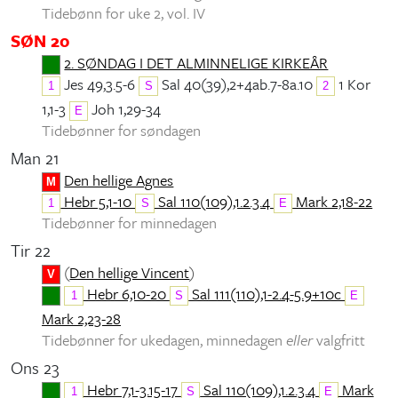
Tidebønn for uke 2, vol. IV
SØN 20
2. SØNDAG I DET ALMINNELIGE KIRKEÅR
Jes 49,3.5-6
Sal 40(39),2+4ab.7-8a.10
1 Kor
1
S
2
1,1-3
Joh 1,29-34
E
Tidebønner for søndagen
Man 21
Den hellige Agnes
M
Hebr 5,1-10
Sal 110(109),1.2.3.4
Mark 2,18-22
1
S
E
Tidebønner for minnedagen
Tir 22
(
Den hellige Vincent
)
V
Hebr 6,10-20
Sal 111(110),1-2.4-5.9+10c
1
S
E
Mark 2,23-28
Tidebønner for ukedagen, minnedagen
eller
valgfritt
Ons 23
Hebr 7,1-3.15-17
Sal 110(109),1.2.3.4
Mark
1
S
E