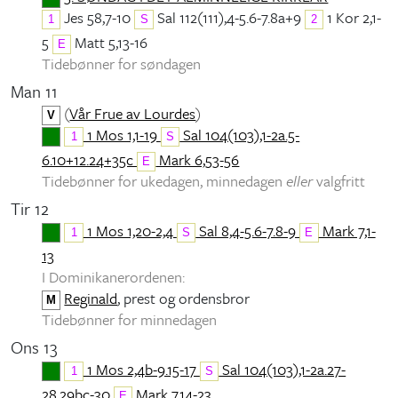
Jes 58,7-10
Sal 112(111),4-5.6-7.8a+9
1 Kor 2,1-
1
S
2
5
Matt 5,13-16
E
Tidebønner for søndagen
Man 11
(
Vår Frue av Lourdes
)
V
1 Mos 1,1-19
Sal 104(103),1-2a.5-
1
S
6.10+12.24+35c
Mark 6,53-56
E
Tidebønner for ukedagen, minnedagen
eller
valgfritt
Tir 12
1 Mos 1,20-2,4
Sal 8,4-5.6-7.8-9
Mark 7,1-
1
S
E
13
I Dominikanerordenen:
Reginald
, prest og ordensbror
M
Tidebønner for minnedagen
Ons 13
1 Mos 2,4b-9.15-17
Sal 104(103),1-2a.27-
1
S
28.29bc-30
Mark 7,14-23
E