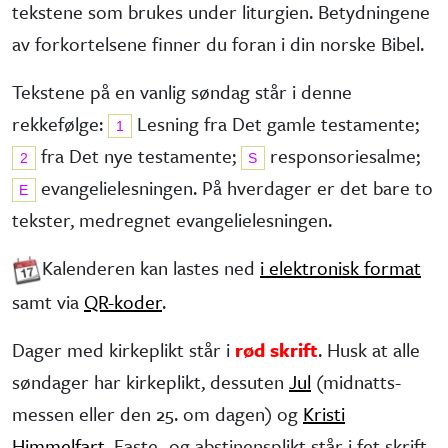
tekstene som brukes under liturgien. Betydningene
av forkortelsene finner du foran i din norske Bibel.
Tekstene på en vanlig søndag står i denne
rekkefølge:
Lesning fra Det gamle testa­mente;
1
fra Det nye testa­mente;
responsorie­salme;
2
S
evangelie­lesningen. På hverdager er det bare to
E
tekster, medregnet evangelielesningen.
Kalenderen kan lastes ned
i elektronisk format
samt via
QR-koder
.
Dager med kirkeplikt står i
rød skrift
. Husk at alle
søndager har kirke­plikt, dessuten
Jul
(midnatts­
messen eller den 25. om dagen) og
Kristi
Himmelfart
. Faste- og abstinens­plikt står i fet skrift