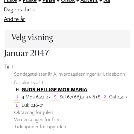
Dagens dato
Andre år
Velg visning
Januar 2047
Tir 1
Søndagstekster år A, hverdagslesninger år I
, tidebønn
for uke 1 vol. I
GUDS HELLIGE MOR MARIA
H
4 Mos 6,22-27
Sal 67(66),2-3.5.6+8
Gal 4,4-7
1
S
2
Luk 2,16-21
E
Oktavdag for julen
Verdensdagen for fred
Tidebønner for høytiden