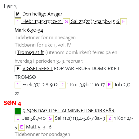
Lør 3
Den hellige Ansgar
M
Hebr 13,15-17,20-21
Sal 23(22),1-3a.3b-4.5.6
1
S
E
Mark 6,30-34
Tidebønner for minnedagen
Tidebønn for uke 1, vol. IV
I
Tromsø stift
(utenom domkirken) feires på en
hverdag i perioden 3.-9. februar:
VIGSELSFEST
FOR VÅR FRUES DOMKIRKE I
F
TROMSØ
Esek 37,1-2.8-9.12
1 Kor 3,9b-11.16-17
Joh 2,13-
1
2
E
22
SØN 4
5. SØNDAG I DET ALMINNELIGE KIRKEÅR
Jes 58,7-10
Sal 112(111),4-5.6-7.8a+9
1 Kor 2,1-
1
S
2
5
Matt 5,13-16
E
Tidebønner for søndagen