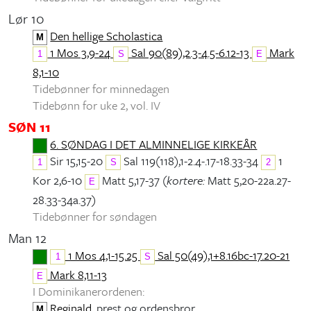
Lør 10
Den hellige Scholastica
M
1 Mos 3,9-24
Sal 90(89),2.3-4.5-6.12-13
Mark
1
S
E
8,1-10
Tidebønner for minnedagen
Tidebønn for uke 2, vol. IV
SØN 11
6. SØNDAG I DET ALMINNELIGE KIRKEÅR
Sir 15,15-20
Sal 119(118),1-2.4-.17-18.33-34
1
1
S
2
Kor 2,6-10
Matt 5,17-37 (
kortere:
Matt 5,20-22a.27-
E
28.33-34a.37)
Tidebønner for søndagen
Man 12
1 Mos 4,1-15.25
Sal 50(49),1+8.16bc-17.20-21
1
S
Mark 8,11-13
E
I Dominikanerordenen:
Reginald
, prest og ordensbror
M