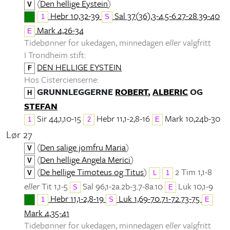
(
Den hellige Eystein
)
V
Hebr 10,32-39
Sal 37(36),3-4.5-6.27-28.39-40
1
S
Mark 4,26-34
E
Tidebønner for ukedagen, minnedagen
eller
valgfritt
I Trondheim stift:
DEN HELLIGE EYSTEIN
F
Hos Cistercienserne:
GRUNNLEGGERNE
ROBERT
,
ALBERIC
OG
H
STEFAN
Sir 44,1,10-15
Hebr 11,1-2,8-16
Mark 10,24b-30
1
2
E
Lør 27
(
Den salige jomfru Maria
)
V
(
Den hellige Angela Merici
)
V
(
De hellige Timoteus og Titus
)
2 Tim 1,1-8
V
L
1
eller
Tit 1,1-5
Sal 96,1-2a.2b-3.7-8a.10
Luk 10,1-9
S
E
Hebr 11,1-2,8-19
Luk 1,69-70.71-72.73-75
1
S
E
Mark 4,35-41
Tidebønner for ukedagen, minnedagen
eller
valgfritt