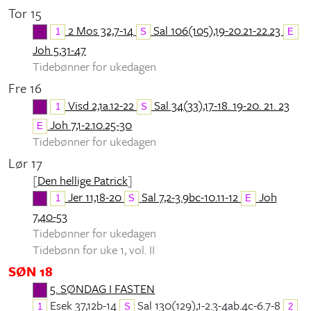
Tor 15
2 Mos 32,7-14
Sal 106(105),19-20.21-22.23
1
S
E
Joh 5,31-47
Tidebønner for ukedagen
Fre 16
Visd 2,1a.12-22
Sal 34(33),17-18. 19-20. 21. 23
1
S
Joh 7,1-2.10.25-30
E
Tidebønner for ukedagen
Lør 17
[
Den hellige Patrick
]
Jer 11,18-20
Sal 7,2-3.9bc-10.11-12
Joh
1
S
E
7,40-53
Tidebønner for ukedagen
Tidebønn for uke 1, vol. II
SØN 18
5. SØNDAG I FASTEN
Esek 37,12b-14
Sal 130(129),1-2.3-4ab.4c-6.7-8
1
S
2