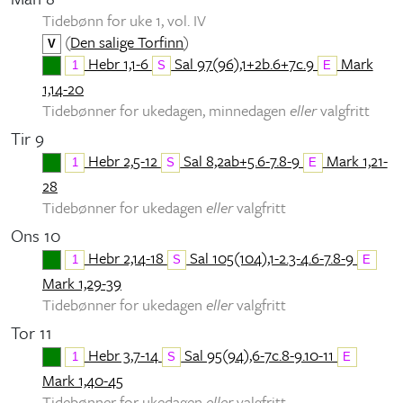
Tidebønn for uke 1, vol. IV
(
Den salige Torfinn
)
V
Hebr 1,1-6
Sal 97(96),1+2b.6+7c.9
Mark
1
S
E
1,14-20
Tidebønner for ukedagen, minnedagen
eller
valgfritt
Tir 9
Hebr 2,5-12
Sal 8,2ab+5.6-7.8-9
Mark 1,21-
1
S
E
28
Tidebønner for ukedagen
eller
valgfritt
Ons 10
Hebr 2,14-18
Sal 105(104),1-2.3-4.6-7.8-9
1
S
E
Mark 1,29-39
Tidebønner for ukedagen
eller
valgfritt
Tor 11
Hebr 3,7-14
Sal 95(94),6-7c.8-9.10-11
1
S
E
Mark 1,40-45
Tidebønner for ukedagen
eller
valgfritt