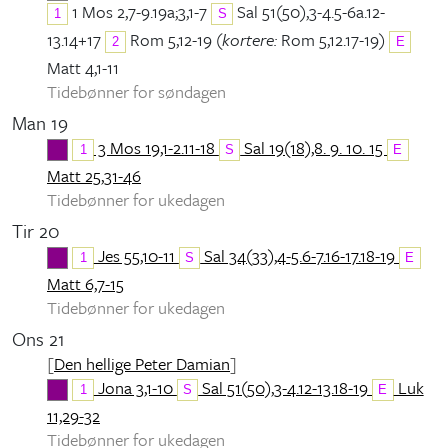
1 Mos 2,7-9.19a;3,1-7
Sal 51(50),3-4.5-6a.12-
1
S
13.14+17
Rom 5,12-19 (
kortere:
Rom 5,12.17-19)
2
E
Matt 4,1-11
Tidebønner for søndagen
Man 19
3 Mos 19,1-2.11-18
Sal 19(18),8. 9. 10. 15
1
S
E
Matt 25,31-46
Tidebønner for ukedagen
Tir 20
Jes 55,10-11
Sal 34(33),4-5.6-7.16-17.18-19
1
S
E
Matt 6,7-15
Tidebønner for ukedagen
Ons 21
[
Den hellige Peter Damian
]
Jona 3,1-10
Sal 51(50),3-4.12-13.18-19
Luk
1
S
E
11,29-32
Tidebønner for ukedagen