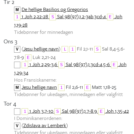
Tir 2
De hellige Basilios og Gregorios
M
1 Joh 2,22-28
Sal 98(97),1.2-3ab.3cd-4
Joh
1
S
E
1,19-28
Tidebønner for minnedagen
Ons 3
(
Jesu hellige navn
)
Fil 2,1-11
Sal 8,4-5.6-
V
L
1
S
7.8-9
Luk 2,21-24
E
1 Joh 2,29-3,6
Sal 98(97),1.3cd-4.5-6
Joh
1
S
E
1,29-34
Hos Fransiskanerne:
Jesu hellige navn
Fil 2,6-11
Matt 1,18-25
M
1
E
Tidebønner for ukedagen, minnedagen
eller
valgfritt
Tor 4
1 Joh 3,7-10
Sal 98(97),1.7-8.9
Joh 1,35-42
1
S
E
I Dominikanerordenen:
(
Zdislava av Lemberk
)
V
Tidebønner for ukedagen, minnedagen
eller
valgfritt