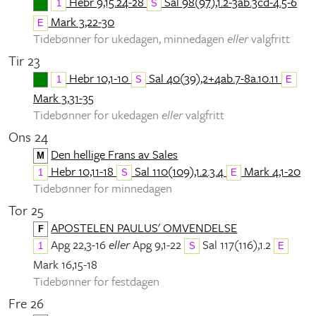
Hebr 9,15.24-28
Sal 98(97),1.2-3ab.3cd-4.5-6
1
S
Mark 3,22-30
E
Tidebønner for ukedagen, minnedagen
eller
valgfritt
Tir 23
Hebr 10,1-10
Sal 40(39),2+4ab.7-8a.10.11
1
S
E
Mark 3,31-35
Tidebønner for ukedagen
eller
valgfritt
Ons 24
Den hellige Frans av Sales
M
Hebr 10,11-18
Sal 110(109),1.2.3.4
Mark 4,1-20
1
S
E
Tidebønner for minnedagen
Tor 25
APOSTELEN PAULUS' OMVENDELSE
F
Apg 22,3-16
eller
Apg 9,1-22
Sal 117(116),1.2
1
S
E
Mark 16,15-18
Tidebønner for festdagen
Fre 26