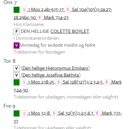
Ons 7
1 Mos 2,4b-9.15-17
Sal 104(103),1-2a.27-
1
S
28.29bc-30
Mark 7,14-23
E
Hos Klarissene:
DEN HELLIGE
COLETTE BOYLET
F
I Dominikanerordenen:
Minnedag for avdøde mødre og fedre
V
Tidebønner for festdagen
Tor 8
(
Den hellige Hieronymus Emiliani
)
V
(
Den hellige Josefina Bakhita
)
V
1 Mos 2,18-25
Sal 128(127),1-2.3.4-5
Mark
1
S
E
7,24-30
Tidebønner for ukedagen, minnedagen
eller
valgfritt
Fre 9
1 Mos 3,1-8
Sal 32(31),1-2.5.6.7
Mark 7,31-
1
S
E
37
Tidebønner for ukedagen
eller
valgfritt