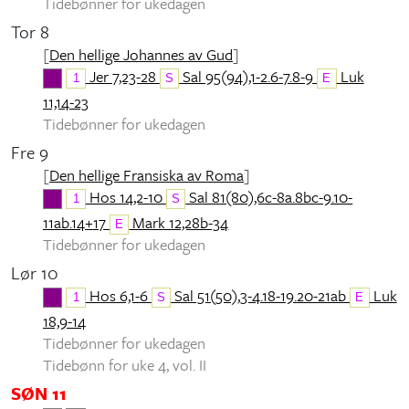
Tidebønner for ukedagen
Tor 8
[
Den hellige Johannes av Gud
]
Jer 7,23-28
Sal 95(94),1-2.6-7.8-9
Luk
1
S
E
11,14-23
Tidebønner for ukedagen
Fre 9
[
Den hellige Fransiska av Roma
]
Hos 14,2-10
Sal 81(80),6c-8a.8bc-9.10-
1
S
11ab.14+17
Mark 12,28b-34
E
Tidebønner for ukedagen
Lør 10
Hos 6,1-6
Sal 51(50),3-4.18-19.20-21ab
Luk
1
S
E
18,9-14
Tidebønner for ukedagen
Tidebønn for uke 4, vol. II
SØN 11