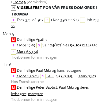
I
Tromsø
(domkirken):
VIGSELSFEST
FOR VÅR FRUES DOMKIRKE I
H
TROMSØ
Esek 37,1-2.8-9.12
1 Kor 3,9b-11.16-17
Joh 2,13-
1
2
E
22
Man 5
Den hellige Agathe
M
1 Mos 1,1-19
Sal 104(103),1-2a.5-6.10+12.24+35c
1
S
Mark 6,53-56
E
Tidebønner for minnedagen
Tir 6
Den hellige Paul Miki
og hans ledsagere
M
1 Mos 1,20-2,4
Sal 8,4-5.6-7.8-9
Mark 7,1-13
1
S
E
Hos Fransiskanerne:
Den hellige Peter Baptist, Paul Miki og deres
M
ledsagere, martyrer
Tidebønner for minnedagen