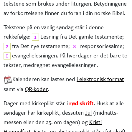
tekstene som brukes under liturgien. Betydningene
av forkortelsene finner du foran i din norske Bibel.
Tekstene på en vanlig søndag står i denne
rekkefølge:
Lesning fra Det gamle testa­mente;
1
fra Det nye testa­mente;
responsorie­salme;
2
S
evangelie­lesningen. På hverdager er det bare to
E
tekster, medregnet evangelielesningen.
Kalenderen kan lastes ned
i elektronisk format
samt via
QR-koder
.
Dager med kirkeplikt står i
rød skrift
. Husk at alle
søndager har kirke­plikt, dessuten
Jul
(midnatts­
messen eller den 25. om dagen) og
Kristi
Himmelfart
. Faste- og abstinens­plikt står i fet skrift