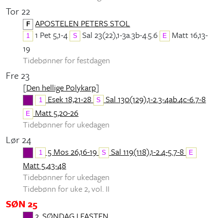
Tor 22
APOSTELEN PETERS STOL
F
1 Pet 5,1-4
Sal 23(22),1-3a.3b-4.5.6
Matt 16,13-
1
S
E
19
Tidebønner for festdagen
Fre 23
[
Den hellige Polykarp
]
Esek 18,21-28
Sal 130(129),1-2.3-4ab.4c-6.7-8
1
S
Matt 5,20-26
E
Tidebønner for ukedagen
Lør 24
5 Mos 26,16-19
Sal 119(118),1-2.4-5.7-8
1
S
E
Matt 5,43-48
Tidebønner for ukedagen
Tidebønn for uke 2, vol. II
SØN 25
2. SØNDAG I FASTEN