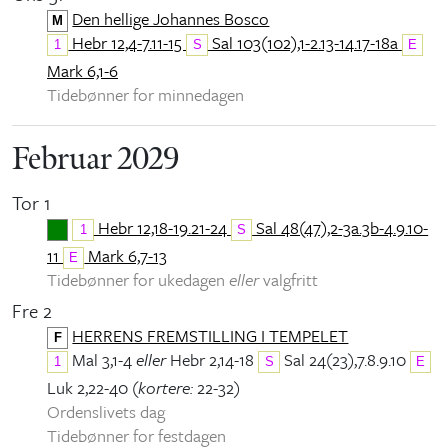
Den hellige Johannes Bosco
M
Hebr 12,4-7.11-15
Sal 103(102),1-2.13-14.17-18a
1
S
E
Mark 6,1-6
Tidebønner for minnedagen
Februar 2029
Tor 1
Hebr 12,18-19.21-24
Sal 48(47),2-3a.3b-4.9.10-
1
S
11
Mark 6,7-13
E
Tidebønner for ukedagen
eller
valgfritt
Fre 2
HERRENS FREMSTILLING I TEMPELET
F
Mal 3,1-4
eller
Hebr 2,14-18
Sal 24(23),7.8.9.10
1
S
E
Luk 2,22-40 (
kortere:
22-32)
Ordenslivets dag
Tidebønner for festdagen