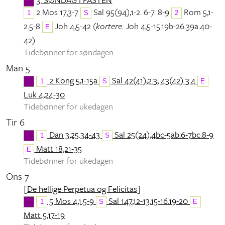
2 Mos 17,3-7
Sal 95(94),1-2. 6-7. 8-9
Rom 5,1-
1
S
2
2.5-8
Joh 4,5-42 (
kortere:
Joh 4,5-15.19b-26.39a.40-
E
42)
Tidebønner for søndagen
Man 5
2 Kong 5,1-15a
Sal 42(41),2.3; 43(42) 3.4
1
S
E
Luk 4,24-30
Tidebønner for ukedagen
Tir 6
Dan 3,25.34-43
Sal 25(24),4bc-5ab.6-7bc.8-9
1
S
Matt 18,21-35
E
Tidebønner for ukedagen
Ons 7
[
De hellige Perpetua og Felicitas
]
5 Mos 4,1.5-9
Sal 147,12-13.15-16.19-20
1
S
E
Matt 5,17-19