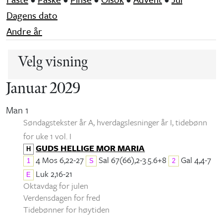
Dagens dato
Andre år
Velg visning
Januar 2029
Man 1
Søndagstekster år A, hverdagslesninger år I
, tidebønn
for uke 1 vol. I
GUDS HELLIGE MOR MARIA
H
4 Mos 6,22-27
Sal 67(66),2-3.5.6+8
Gal 4,4-7
1
S
2
Luk 2,16-21
E
Oktavdag for julen
Verdensdagen for fred
Tidebønner for høytiden