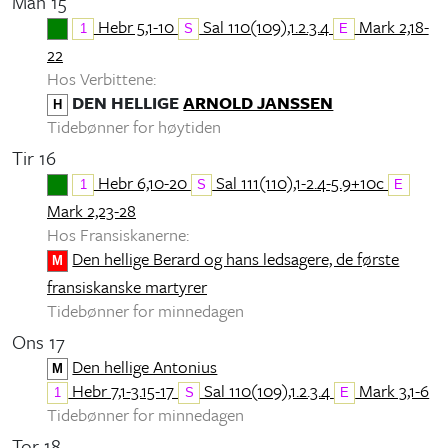
Man 15
Hebr 5,1-10
Sal 110(109),1.2.3.4
Mark 2,18-
1
S
E
22
Hos Verbittene:
DEN HELLIGE
ARNOLD JANSSEN
H
Tidebønner for høytiden
Tir 16
Hebr 6,10-20
Sal 111(110),1-2.4-5.9+10c
1
S
E
Mark 2,23-28
Hos Fransiskanerne:
Den hellige Berard og hans ledsagere, de første
M
fransiskanske martyrer
Tidebønner for minnedagen
Ons 17
Den hellige Antonius
M
Hebr 7,1-3.15-17
Sal 110(109),1.2.3.4
Mark 3,1-6
1
S
E
Tidebønner for minnedagen
Tor 18