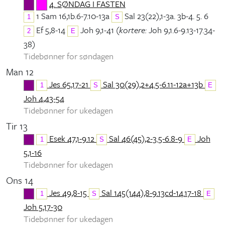
4. SØNDAG I FASTEN
1 Sam 16,1b.6-7.10-13a
Sal 23(22),1-3a. 3b-4. 5. 6
1
S
Ef 5,8-14
Joh 9,1-41 (
kortere:
Joh 9,1.6-9.13-17.34-
2
E
38)
Tidebønner for søndagen
Man 12
Jes 65,17-21
Sal 30(29),2+4.5-6.11-12a+13b
1
S
E
Joh 4,43-54
Tidebønner for ukedagen
Tir 13
Esek 47,1-9.12
Sal 46(45),2-3.5-6.8-9
Joh
1
S
E
5,1-16
Tidebønner for ukedagen
Ons 14
Jes 49,8-15
Sal 145(144),8-9.13cd-14.17-18
1
S
E
Joh 5,17-30
Tidebønner for ukedagen