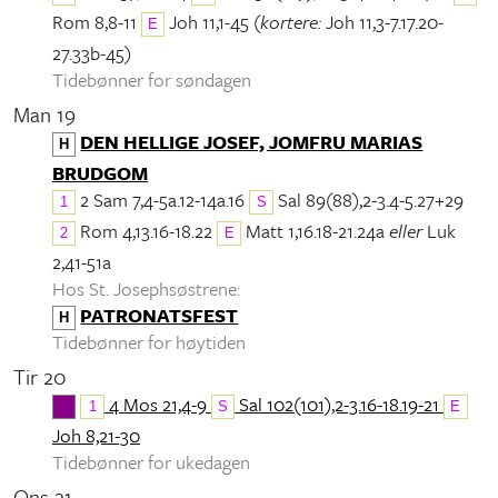
Rom 8,8-11
Joh 11,1-45 (
kortere:
Joh 11,3-7.17.20-
E
27.33b-45)
Tidebønner for søndagen
Man 19
DEN HELLIGE JOSEF, JOMFRU MARIAS
H
BRUDGOM
2 Sam 7,4-5a.12-14a.16
Sal 89(88),2-3.4-5.27+29
1
S
Rom 4,13.16-18.22
Matt 1,16.18-21.24a
eller
Luk
2
E
2,41-51a
Hos St. Josephsøstrene:
PATRONATSFEST
H
Tidebønner for høytiden
Tir 20
4 Mos 21,4-9
Sal 102(101),2-3.16-18.19-21
1
S
E
Joh 8,21-30
Tidebønner for ukedagen
Ons 21