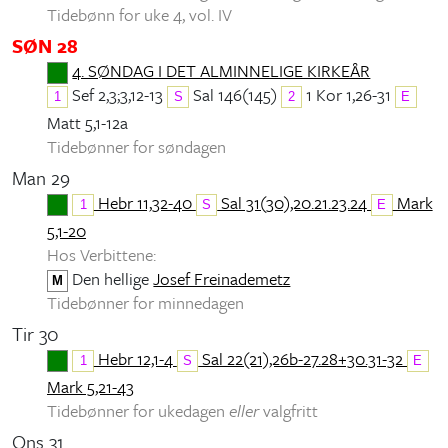
Tidebønn for uke 4, vol. IV
SØN 28
4. SØNDAG I DET ALMINNELIGE KIRKEÅR
Sef 2,3;3,12-13
Sal 146(145)
1 Kor 1,26-31
1
S
2
E
Matt 5,1-12a
Tidebønner for søndagen
Man 29
Hebr 11,32-40
Sal 31(30),20.21.23.24
Mark
1
S
E
5,1-20
Hos Verbittene:
Den hellige
Josef Freinademetz
M
Tidebønner for minnedagen
Tir 30
Hebr 12,1-4
Sal 22(21),26b-27.28+30.31-32
1
S
E
Mark 5,21-43
Tidebønner for ukedagen
eller
valgfritt
Ons 31