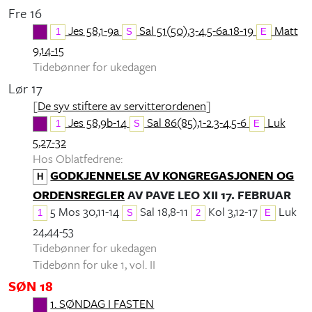
Fre 16
Jes 58,1-9a
Sal 51(50),3-4.5-6a.18-19
Matt
1
S
E
9,14-15
Tidebønner for ukedagen
Lør 17
[
De syv stiftere av servitterordenen
]
Jes 58,9b-14
Sal 86(85),1-2.3-4.5-6
Luk
1
S
E
5,27-32
Hos Oblatfedrene:
GODKJENNELSE AV KONGREGASJONEN OG
H
ORDENSREGLER
AV PAVE LEO XII 17. FEBRUAR
5 Mos 30,11-14
Sal 18,8-11
Kol 3,12-17
Luk
1
S
2
E
24,44-53
Tidebønner for ukedagen
Tidebønn for uke 1, vol. II
SØN 18
1. SØNDAG I FASTEN