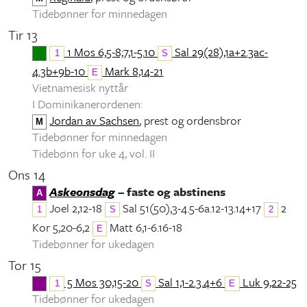
Tidebønner for minnedagen
Tir 13
1 Mos 6,5-8;7,1-5.10
Sal 29(28),1a+2.3ac-
1
S
4.3b+9b-10
Mark 8,14-21
E
Vietnamesisk nyttår
I Dominikanerordenen:
Jordan av Sachsen
, prest og ordensbror
M
Tidebønner for minnedagen
Tidebønn for uke 4, vol. II
Ons 14
Askeonsdag
– faste og abstinens
A
Joel 2,12-18
Sal 51(50),3-4.5-6a.12-13.14+17
2
1
S
2
Kor 5,20-6,2
Matt 6,1-6.16-18
E
Tidebønner for ukedagen
Tor 15
5 Mos 30,15-20
Sal 1,1-2.3.4+6
Luk 9,22-25
1
S
E
Tidebønner for ukedagen