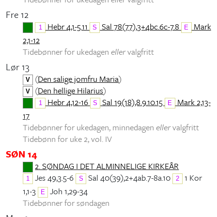
Fre 12
Hebr 4,1-5.11
Sal 78(77),3+4bc.6c-7.8
Mark
1
S
E
2,1-12
Tidebønner for ukedagen
eller
valgfritt
Lør 13
(
Den salige jomfru Maria
)
V
(
Den hellige Hilarius
)
V
Hebr 4,12-16
Sal 19(18),8.9.10.15
Mark 2,13-
1
S
E
17
Tidebønner for ukedagen, minnedagen
eller
valgfritt
Tidebønn for uke 2, vol. IV
SØN 14
2. SØNDAG I DET ALMINNELIGE KIRKEÅR
Jes 49,3.5-6
Sal 40(39),2+4ab.7-8a.10
1 Kor
1
S
2
1,1-3
Joh 1,29-34
E
Tidebønner for søndagen