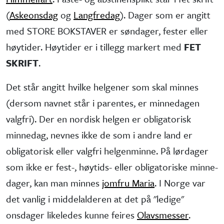
(
Askeonsdag
og
Langfredag
). Dager som er angitt
med STORE BOKSTAVER er søndager, fester eller
høytider. Høytider er i tillegg markert med
FET
SKRIFT
.
Det står angitt hvilke helgener som skal minnes
(dersom navnet står i parentes, er minne­dagen
valgfri). Der en nordisk helgen er obliga­torisk
minne­dag, nevnes ikke de som i andre land er
obliga­torisk eller valgfri helgen­minne. På lørdager
som ikke er fest-, høytids- eller obliga­toriske minne­
dager, kan man minnes
jomfru Maria
. I Norge var
det vanlig i middel­alderen at det på "ledige"
onsdager like­ledes kunne feires
Olavsmesser
.