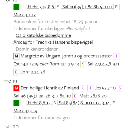
Hebr 7,25-8,6
Sal 40(39),7-8a.8b-9.10.17
1
S
E
Mark 3,7-12
Bønneuken for kristen enhet 18.-25. januar
Tidebønner for ukedagen
eller
valgfritt
I
Oslo katolske bispedømme
:
Årsdag for
Fredriks Hansens bispevigsel
I Dominikanerordenen:
Margrete av Ungarn
, jomfru og ordensssøster
M
1
Est 14,3-12.19
eller
Rom 12,1-2.9-13
Sal 27,1.4,5,8-9.11
S
Joh 12,24-26
E
Fre 19
Den hellige Henrik av Finland
Jes 52,7-10
M
L
1
S
Sal 96 (95),1-2a. 2b-3. 7-8a. 10
Matt 28,16-20
E
Hebr 8,6-13
Sal 85(84),8+10.11-12.13-14
1
S
E
Mark 3,13-19
Tidebønner for minnedagen
Lør 20