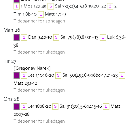
1 Mos 12,1-4a
Sal 33(32),4-5.18-19.20+22
2
1
S
2
Tim 1,8b-10
Matt 17,1-9
E
Tidebønner for søndagen
Man 26
Dan 9,4b-10
Sal 79(78),8.9.11+13
Luk 6,36-
1
S
E
38
Tidebønner for ukedagen
Tir 27
[
Gregor av Narek
]
Jes 1,10.16-20
Sal 50(49),8-9.16bc-17.21+23
1
S
E
Matt 23,1-12
Tidebønner for ukedagen
Ons 28
Jer 18,18-20
Sal 31(30),5-6.14.15-16
Matt
1
S
E
20,17-28
Tidebønner for ukedagen