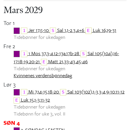
Mars 2029
Tor 1
Jer 17,5-10
Sal 1,1-2.3.4+6
Luk 16,19-31
1
S
E
Tidebønner for ukedagen
Fre 2
1 Mos 37,3-4.12-13a.17b-28
Sal 105(104),16-
1
S
17.18-19.20-21
Matt 21,33-43.45-46
E
Tidebønner for ukedagen
Kvinnenes verdensbønnedag
Lør 3
Mi 7,14-15.18-20
Sal 103(102),1-3.3-4.9-10.11-12
1
S
Luk 15,1-3.11-32
E
Tidebønner for ukedagen
Tidebønn for uke 3, vol. II
SØN 4
3. SØNDAG I FASTEN