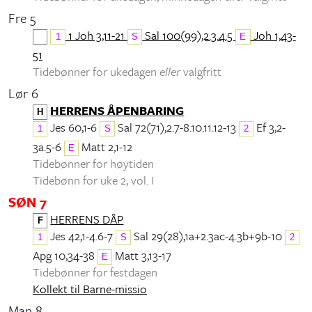
Fre 5
1 Joh 3,11-21
Sal 100(99),2.3.4.5
Joh 1,43-
1
S
E
51
Tidebønner for ukedagen
eller
valgfritt
Lør 6
HERRENS ÅPENBARING
H
Jes 60,1-6
Sal 72(71),2.7-8.10.11.12-13
Ef 3,2-
1
S
2
3a.5-6
Matt 2,1-12
E
Tidebønner for høytiden
Tidebønn for uke 2, vol. I
SØN 7
HERRENS DÅP
F
Jes 42,1-4.6-7
Sal 29(28),1a+2.3ac-4.3b+9b-10
1
S
2
Apg 10,34-38
Matt 3,13-17
E
Tidebønner for festdagen
Kollekt til Barne-missio
Man 8