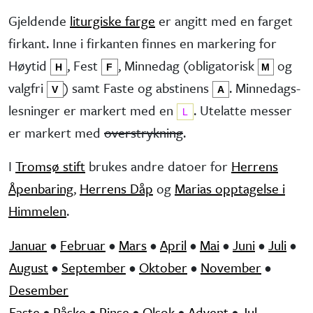
Gjeldende
liturgiske farge
er angitt med en farget
firkant. Inne i firkanten finnes en markering for
Høytid
, Fest
, Minne­dag (obliga­torisk
og
H
F
M
valg­fri
) samt Faste og abstinens
. Minnedags­
V
A
lesninger er markert med en
. Utelatte messer
L
er markert med
overstrykning
.
I
Tromsø stift
brukes andre datoer for
Herrens
Åpenbaring
,
Herrens Dåp
og
Marias opptagelse i
Himmelen
.
Januar
•
Februar
•
Mars
•
April
•
Mai
•
Juni
•
Juli
•
August
•
September
•
Oktober
•
November
•
Desember
Faste
•
Påske
•
Pinse
•
Olsok
•
Advent
•
Jul