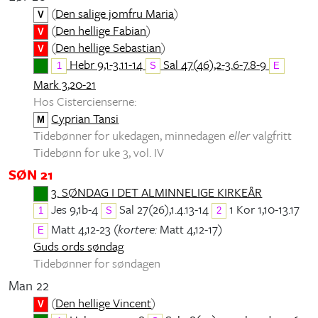
(
Den salige jomfru Maria
)
V
(
Den hellige Fabian
)
V
(
Den hellige Sebastian
)
V
Hebr 9,1-3.11-14
Sal 47(46),2-3.6-7.8-9
1
S
E
Mark 3,20-21
Hos Cistercienserne:
Cyprian Tansi
M
Tidebønner for ukedagen, minnedagen
eller
valgfritt
Tidebønn for uke 3, vol. IV
SØN 21
3. SØNDAG I DET ALMINNELIGE KIRKEÅR
Jes 9,1b-4
Sal 27(26),1.4.13-14
1 Kor 1,10-13.17
1
S
2
Matt 4,12-23 (
kortere:
Matt 4,12-17)
E
Guds ords søndag
Tidebønner for søndagen
Man 22
(
Den hellige Vincent
)
V