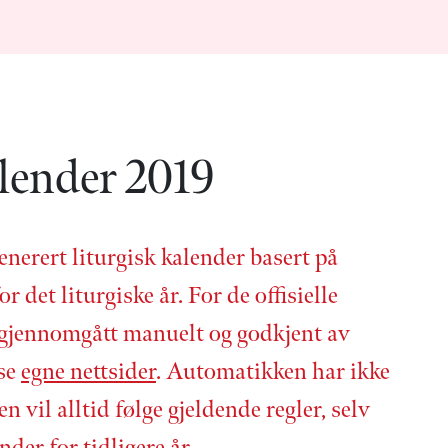
lender 2019
enerert liturgisk kalender basert på
or det liturgiske år. For de offisielle
 gjennom­gått manuelt og godkjent av
 se
egne nettsider
. Automatikken har ikke
en vil alltid følge gjeldende regler, selv
nder for tidligere år.