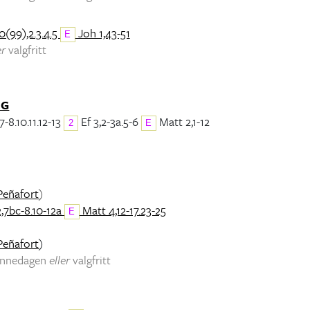
0(99),2.3.4.5
Joh 1,43-51
E
er
valgfritt
NG
7-8.10.11.12-13
Ef 3,2-3a.5-6
Matt 2,1-12
2
E
Peñafort
)
2,7bc-8.10-12a
Matt 4,12-17.23-25
E
Peñafort
)
minnedagen
eller
valgfritt