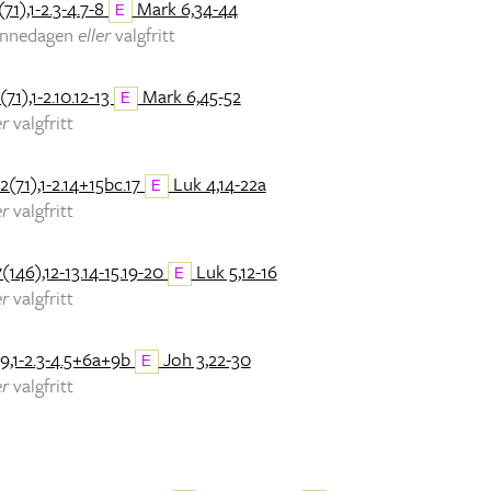
71),1-2.3-4.7-8
Mark 6,34-44
E
minnedagen
eller
valgfritt
(71),1-2.10.12-13
Mark 6,45-52
E
er
valgfritt
2(71),1-2.14+15bc.17
Luk 4,14-22a
E
er
valgfritt
(146),12-13.14-15.19-20
Luk 5,12-16
E
er
valgfritt
9,1-2.3-4.5+6a+9b
Joh 3,22-30
E
er
valgfritt