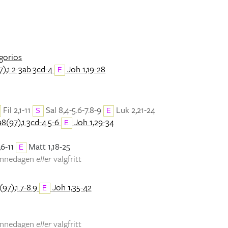
egorios
),1.2-3ab.3cd-4
Joh 1,19-28
E
Fil 2,1-11
Sal 8,4-5.6-7.8-9
Luk 2,21-24
S
E
98(97),1.3cd-4.5-6
Joh 1,29-34
E
,6-11
Matt 1,18-25
E
minnedagen
eller
valgfritt
(97),1.7-8.9
Joh 1,35-42
E
minnedagen
eller
valgfritt