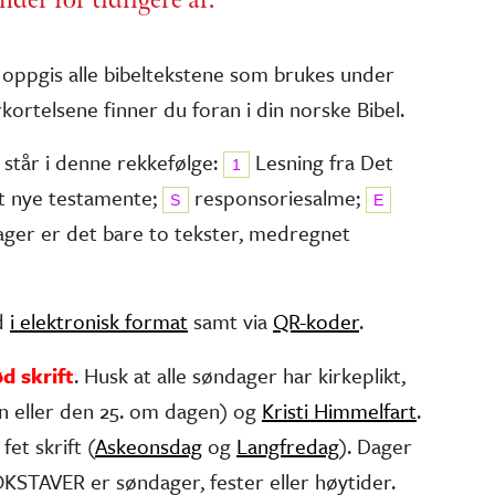
 oppgis alle bibel­tekstene som brukes under
kortelsene finner du foran i din norske Bibel.
 står i denne rekkefølge:
Lesning fra Det
1
t nye testa­mente;
responsorie­salme;
S
E
dager er det bare to tekster, medregnet
ed
i elektronisk format
samt via
QR-koder
.
ød skrift
. Husk at alle søndager har kirke­plikt,
n eller den 25. om dagen) og
Kristi Himmelfart
.
fet skrift (
Askeonsdag
og
Langfredag
). Dager
STAVER er søndager, fester eller høytider.