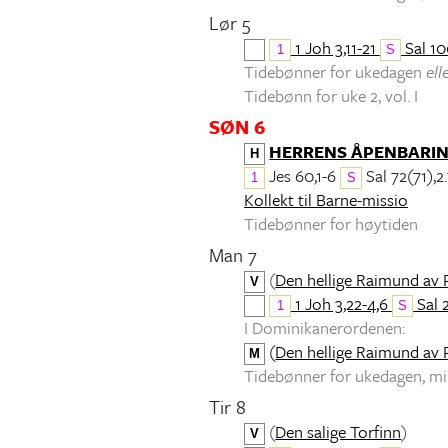
Lør 5
1 Joh 3,11-21
Sal 10
1
S
Tidebønner for ukedagen
ell
Tidebønn for uke 2, vol. I
SØN 6
HERRENS ÅPENBARI
H
Jes 60,1-6
Sal 72(71),2.
1
S
Kollekt til Barne-missio
Tidebønner for høytiden
Man 7
(
Den hellige Raimund av 
V
1 Joh 3,22-4,6
Sal 
1
S
I Dominikanerordenen:
(
Den hellige Raimund av 
M
Tidebønner for ukedagen, 
Tir 8
(
Den salige Torfinn
)
V