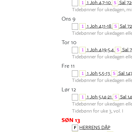
1 Joh 4,7-10
Sal 72(
1
S
Tidebønner for ukedagen, 
Ons 9
1 Joh 4,11-18
Sal 72
1
S
Tidebønner for ukedagen
ell
Tor 10
1 Joh 4,19-5,4
Sal 7
1
S
Tidebønner for ukedagen
ell
Fre 11
1 Joh 5,5-13
Sal 147
1
S
Tidebønner for ukedagen
ell
Lør 12
1 Joh 5,14-21
Sal 14
1
S
Tidebønner for ukedagen
ell
Tidebønn for uke 3, vol. I
SØN 13
HERRENS DÅP
F