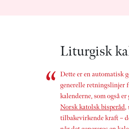
Liturgisk ka
Dette er en automatisk g
generelle retnings­linjer f
kalenderne, som også er
Norsk katolsk bisperåd
,
tilbake­virkende kraft – d
når det genereres en kale