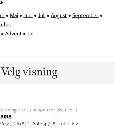
n
.
ril
•
Mai
•
Juni
•
Juli
•
August
•
September
•
mber
•
Advent
•
Jul
Velg visning
lesninger år I
, tidebønn for uke 1 vol. I
MARIA
66),2-3.5.6+8
Gal 4,4-7
Luk 2,16-21
2
E