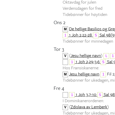
Oktavdag for julen
Verdensdagen for fred
Tidebønner for høytiden
Ons 2
De hellige Basilios og Gr
M
1 Joh 2,22-28
Sal 98(97
1
S
Tidebønner for minnedagen
Tor 3
(
Jesu hellige navn
)
V
L
1
1 Joh 2,29-3,6
Sal 
1
S
Hos Fransiskanerne:
Jesu hellige navn
Fil 2
M
1
Tidebønner for ukedagen, 
Fre 4
1 Joh 3,7-10
Sal 98
1
S
I Dominikanerordenen:
(
Zdislava av Lemberk
)
V
Tidebønner for ukedagen, 