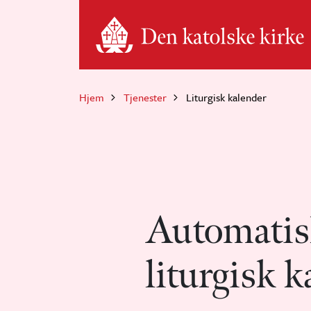
Hopp til hovedinnhold
Hjem
Tjenester
Liturgisk kalender
Automatis
liturgisk k