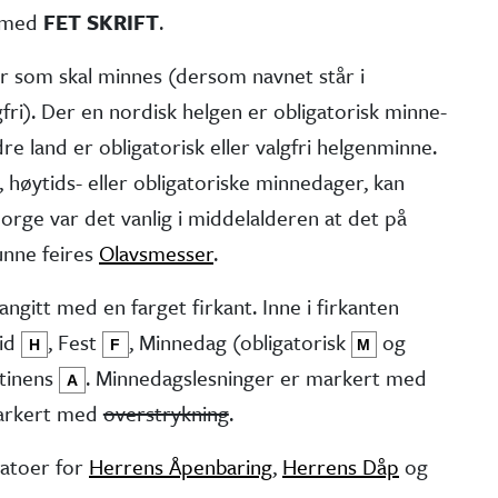
t med
FET SKRIFT
.
er som skal minnes (dersom navnet står i
fri). Der en nordisk helgen er obliga­torisk minne­
e land er obliga­torisk eller valgfri helgen­minne.
 høytids- eller obliga­toriske minne­dager, kan
 Norge var det vanlig i middel­alderen at det på
kunne feires
Olavsmesser
.
angitt med en farget firkant. Inne i firkanten
tid
, Fest
, Minne­dag (obliga­torisk
og
H
F
M
stinens
. Minnedags­lesninger er markert med
A
markert med
overstrykning
.
atoer for
Herrens Åpenbaring
,
Herrens Dåp
og