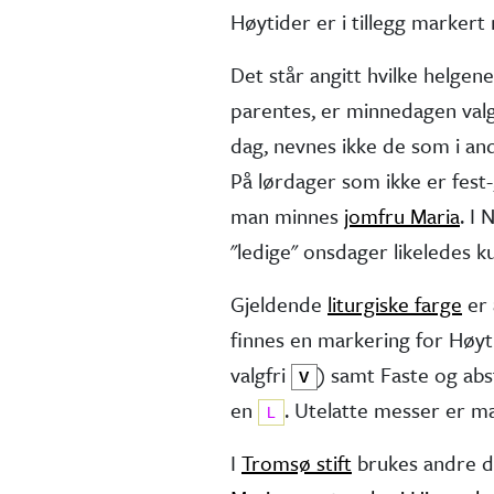
Høytider er i tillegg marker
Det står angitt hvilke helgen
parentes, er minne­dagen valg
dag, nevnes ikke de som i andr
På lørdager som ikke er fest-,
man minnes
jomfru Maria
. I
"ledige" onsdager like­ledes 
Gjeldende
liturgiske farge
er 
finnes en markering for Høy
valg­fri
) samt Faste og ab
V
en
. Utelatte messer er 
L
I
Tromsø stift
brukes andre d