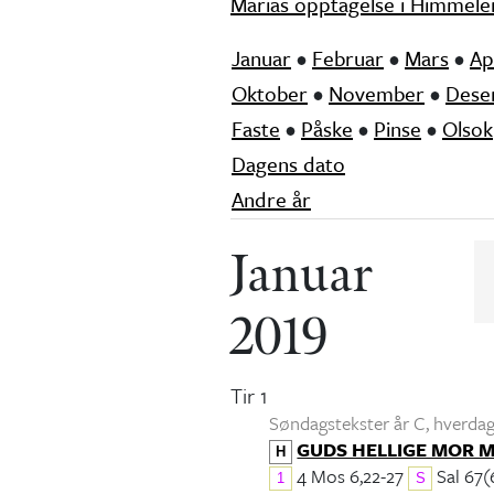
Marias opptagelse i Himmele
Januar
•
Februar
•
Mars
•
Ap
Oktober
•
November
•
Dese
Faste
•
Påske
•
Pinse
•
Olsok
Dagens dato
Andre år
Januar
2019
Tir 1
Søndagstekster år C, hverdags
GUDS HELLIGE MOR 
H
4 Mos 6,22-27
Sal 67(
1
S