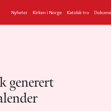
Nyheter
Kirken i Norge
Katolsk tro
Dokume
k generert
alender