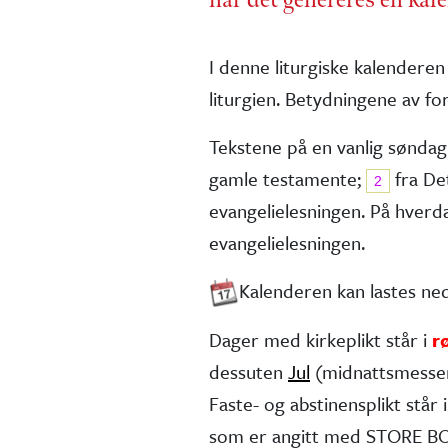
I denne liturgiske kalenderen
liturgien. Betydningene av for
Tekstene på en vanlig søndag
gamle testa­mente;
fra De
2
evangelie­lesningen. På hver
evangelielesningen.
Kalenderen kan lastes n
Dager med kirkeplikt står i
r
dessuten
Jul
(midnatts­messe
Faste- og abstinens­plikt står i 
som er angitt med STORE BOK