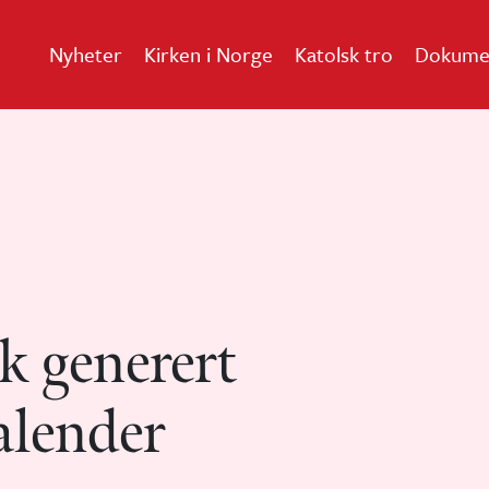
Nyheter
Kirken i Norge
Katolsk tro
Dokume
k generert
alender