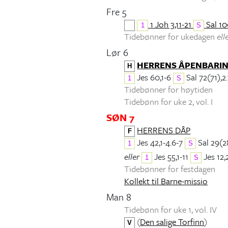
Fre 5
1 Joh 3,11-21
Sal 10
1
S
Tidebønner for ukedagen
ell
Lør 6
HERRENS ÅPENBARI
H
Jes 60,1-6
Sal 72(71),2.
1
S
Tidebønner for høytiden
Tidebønn for uke 2, vol. I
SØN 7
HERRENS DÅP
F
Jes 42,1-4.6-7
Sal 29(2
1
S
eller
Jes 55,1-11
Jes 12,
1
S
Tidebønner for festdagen
Kollekt til Barne-missio
Man 8
Tidebønn for uke 1, vol. IV
(
Den salige Torfinn
)
V