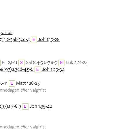
egorios
),1.2-3ab.3cd-4
Joh 1,19-28
E
Fil 2,1-11
Sal 8,4-5.6-7.8-9
Luk 2,21-24
S
E
98(97),1.3cd-4.5-6
Joh 1,29-34
E
,6-11
Matt 1,18-25
E
minnedagen
eller
valgfritt
(97),1.7-8.9
Joh 1,35-42
E
minnedagen
eller
valgfritt