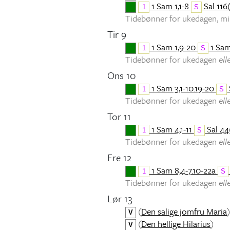
1 Sam 1,1-8
Sal 116(
1
S
Tidebønner for ukedagen, 
Tir 9
1 Sam 1,9-20
1 Sam
1
S
Tidebønner for ukedagen
ell
Ons 10
1 Sam 3,1-10.19-20
1
S
Tidebønner for ukedagen
ell
Tor 11
1 Sam 4,1-11
Sal 44(
1
S
Tidebønner for ukedagen
ell
Fre 12
1 Sam 8,4-7.10-22a
1
S
Tidebønner for ukedagen
ell
Lør 13
(
Den salige jomfru Maria
V
(
Den hellige Hilarius
)
V