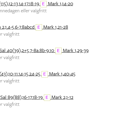
115),12-13.14-17.18-19
Mark 1,14-20
E
minnedagen
eller
valgfritt
 2,1.4-5.6-7.8abcd
Mark 1,21-28
E
er
valgfritt
Sal 40(39),2+5.7-8a.8b-9.10
Mark 1,29-39
E
er
valgfritt
43),10-11.14-15.24-25
Mark 1,40-45
E
er
valgfritt
Sal 89(88),16-17.18-19
Mark 2,1-12
E
er
valgfritt
)