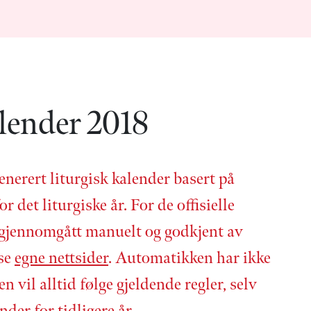
lender 2018
enerert liturgisk kalender basert på
or det liturgiske år. For de offisielle
 gjennom­gått manuelt og godkjent av
 se
egne nettsider
. Automatikken har ikke
en vil alltid følge gjeldende regler, selv
nder for tidligere år.