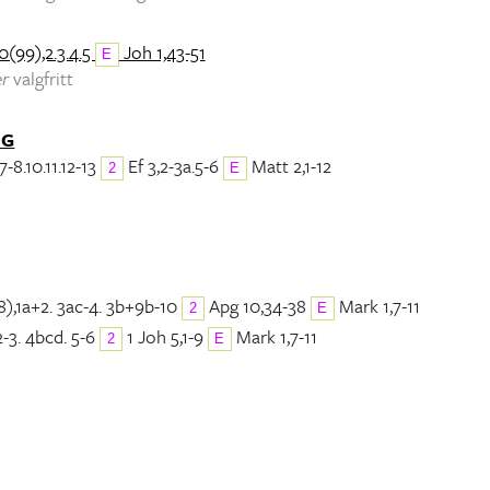
0(99),2.3.4.5
Joh 1,43-51
E
er
valgfritt
NG
7-8.10.11.12-13
Ef 3,2-3a.5-6
Matt 2,1-12
2
E
8),1a+2. 3ac-4. 3b+9b-10
Apg 10,34-38
Mark 1,7-11
2
E
2-3. 4bcd. 5-6
1 Joh 5,1-9
Mark 1,7-11
2
E