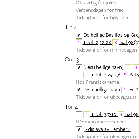
Oktavdag for julen
Verdensdagen for fred
Tidebønner for høytiden
Tir 2
De hellige Basilios og Gr
M
1 Joh 2,22-28
Sal 98(97
1
S
Tidebønner for minnedagen
Ons 3
(
Jesu hellige navn
)
V
L
1
1 Joh 2,29-3,6
Sal 
1
S
Hos Fransiskanerne:
Jesu hellige navn
Fil 2
M
1
Tidebønner for ukedagen, 
Tor 4
1 Joh 3,7-10
Sal 98
1
S
I Dominikanerordenen:
(
Zdislava av Lemberk
)
V
Tidebønner for ukedagen, 