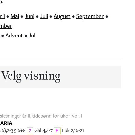
n
.
ril
•
Mai
•
Juni
•
Juli
•
August
•
September
•
mber
•
Advent
•
Jul
Velg visning
lesninger år II
, tidebønn for uke 1 vol. I
MARIA
66),2-3.5.6+8
Gal 4,4-7
Luk 2,16-21
2
E