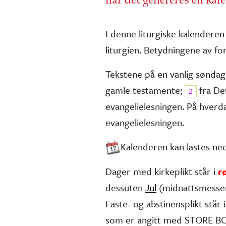
I denne liturgiske kalenderen
liturgien. Betydningene av for
Tekstene på en vanlig søndag
gamle testa­mente;
fra De
2
evangelie­lesningen. På hver
evangelielesningen.
Kalenderen kan lastes n
Dager med kirkeplikt står i
r
dessuten
Jul
(midnatts­messe
Faste- og abstinens­plikt står i 
som er angitt med STORE BOK