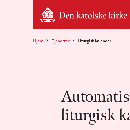
Hopp til hovedinnhold
Hjem
Tjenester
Liturgisk kalender
Automatis
liturgisk k