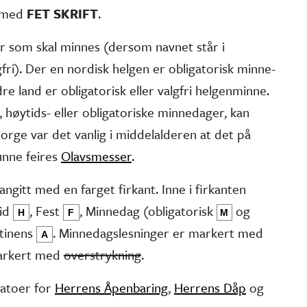
t med
FET SKRIFT
.
er som skal minnes (dersom navnet står i
fri). Der en nordisk helgen er obliga­torisk minne­
e land er obliga­torisk eller valgfri helgen­minne.
 høytids- eller obliga­toriske minne­dager, kan
 Norge var det vanlig i middel­alderen at det på
kunne feires
Olavsmesser
.
angitt med en farget firkant. Inne i firkanten
tid
, Fest
, Minne­dag (obliga­torisk
og
H
F
M
stinens
. Minnedags­lesninger er markert med
A
markert med
overstrykning
.
atoer for
Herrens Åpenbaring
,
Herrens Dåp
og