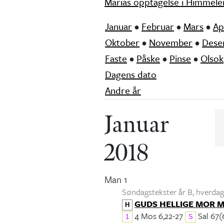
Marias opptagelse i Himmele
Januar
•
Februar
•
Mars
•
Ap
Oktober
•
November
•
Dese
Faste
•
Påske
•
Pinse
•
Olsok
Dagens dato
Andre år
Januar
2018
Man 1
Søndagstekster år B, hverdags
GUDS HELLIGE MOR 
H
4 Mos 6,22-27
Sal 67(
1
S