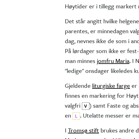
Høytider er i tillegg marker
Det står angitt hvilke helgen
parentes, er minne­dagen valg
dag, nevnes ikke de som i andr
På lørdager som ikke er fest-,
man minnes
jomfru Maria
. I
"ledige" onsdager like­ledes 
Gjeldende
liturgiske farge
er 
finnes en markering for Høy
valg­fri
) samt Faste og ab
V
en
. Utelatte messer er 
L
I
Tromsø stift
brukes andre d