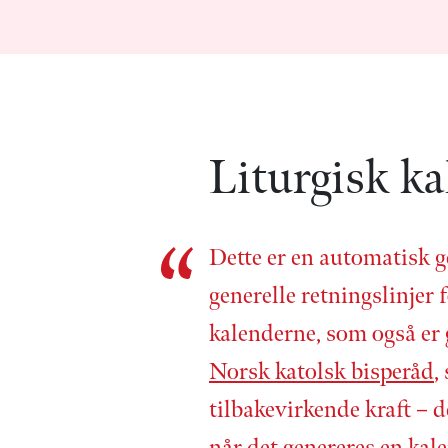
Liturgisk ka
Dette er en automatisk g
generelle retnings­linjer f
kalenderne, som også er
Norsk katolsk bisperåd
,
tilbake­virkende kraft – d
når det genereres en kale