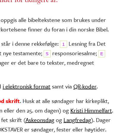
 oppgis alle bibel­tekstene som brukes under
kortelsene finner du foran i din norske Bibel.
 står i denne rekkefølge:
Lesning fra Det
1
t nye testa­mente;
responsorie­salme;
S
E
dager er det bare to tekster, medregnet
ed
i elektronisk format
samt via
QR-koder
.
ød skrift
. Husk at alle søndager har kirke­plikt,
n eller den 25. om dagen) og
Kristi Himmelfart
.
fet skrift (
Askeonsdag
og
Langfredag
). Dager
STAVER er søndager, fester eller høytider.