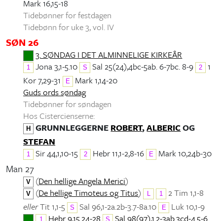
Mark 16,15-18
Tidebønner for festdagen
Tidebønn for uke 3, vol. IV
SØN 26
3. SØNDAG I DET ALMINNELIGE KIRKEÅR
Jona 3,1-5.10
Sal 25(24),4bc-5ab. 6-7bc. 8-9
1
1
S
2
Kor 7,29-31
Mark 1,14-20
E
Guds ords søndag
Tidebønner for søndagen
Hos Cistercienserne:
GRUNNLEGGERNE
ROBERT
,
ALBERIC
OG
H
STEFAN
Sir 44,1,10-15
Hebr 11,1-2,8-16
Mark 10,24b-30
1
2
E
Man 27
(
Den hellige Angela Merici
)
V
(
De hellige Timoteus og Titus
)
2 Tim 1,1-8
V
L
1
eller
Tit 1,1-5
Sal 96,1-2a.2b-3.7-8a.10
Luk 10,1-9
S
E
Hebr 9,15.24-28
Sal 98(97),1.2-3ab.3cd-4.5-6
1
S