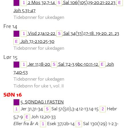
2 Mos 32,7-14
Sal 106(105),19-20.21-22.23
1
S
E
Joh 5,31-47
Tidebønner for ukedagen
Fre 14
Visd 2,1a.12-22
Sal 34(33),17-18. 19-20. 21. 23
1
S
Joh 7,1-2.10.25-30
E
Tidebønner for ukedagen
Lør 15
Jer 11,18-20
Sal 7,2-3.9bc-10.11-12
Joh
1
S
E
7,40-53
Tidebønner for ukedagen
Tidebønn for uke 1, vol. II
SØN 16
5. SØNDAG I FASTEN
Jer 31,31-34
Sal 51(50),3-4.12-13.14-15
Hebr
1
S
2
5,7-9
Joh 12,20-33
E
Eller fra år A:
Esek 37,12b-14
Sal 130(129) 1-2.3-
1
S