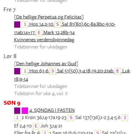
Fre 7
[
De hellige Perpetua og Felicitas
]
Hos 14,2-10
Sal 81(80),6c-8a.8bc-9.10-
1
S
11ab.14+17
Mark 12,28b-34
E
Kvinnenes verdensbønnedag
Tidebønner for ukedagen
Lør 8
[
Den hellige Johannes av Gud
]
Hos 6,1-6
Sal 51(50),3-4.18-19.20-21ab
Luk
1
S
E
18,9-14
Tidebønner for ukedagen
Tidebønn for uke 4, vol. II
SØN 9
4. SØNDAG I FASTEN
2 Krøn 36,14-17a.19-23
Sal 137(136),1-2.3.4-5.6
1
S
2
Ef 2,4-10
Joh 3,14-21
E
Eller fra år A:
1 Sam 16,1b.6-7.10-13a
Sal 23(22),1-
1
S