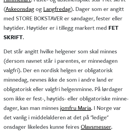
(
Askeonsdag
og
Langfredag
). Dager som er angitt
med STORE BOKSTAVER er søndager, fester eller
høytider. Høytider er i tillegg markert med
FET
SKRIFT
.
Det står angitt hvilke helgener som skal minnes
(dersom navnet står i parentes, er minne­dagen
valgfri). Der en nordisk helgen er obliga­torisk
minne­dag, nevnes ikke de som i andre land er
obliga­torisk eller valgfri helgen­minne. På lørdager
som ikke er fest-, høytids- eller obliga­toriske minne­
dager, kan man minnes
jomfru Maria
. I Norge var
det vanlig i middel­alderen at det på "ledige"
onsdager like­ledes kunne feires
Olavsmesser
.