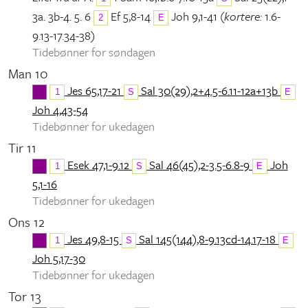
3a. 3b-4. 5. 6
Ef 5,8-14
Joh 9,1-41 (
kortere:
1.6-
2
E
9.13-17.34-38)
Tidebønner for søndagen
Man 10
Jes 65,17-21
Sal 30(29),2+4.5-6.11-12a+13b
1
S
E
Joh 4,43-54
Tidebønner for ukedagen
Tir 11
Esek 47,1-9.12
Sal 46(45),2-3.5-6.8-9
Joh
1
S
E
5,1-16
Tidebønner for ukedagen
Ons 12
Jes 49,8-15
Sal 145(144),8-9.13cd-14.17-18
1
S
E
Joh 5,17-30
Tidebønner for ukedagen
Tor 13