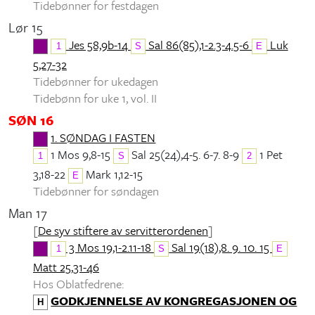
Tidebønner for festdagen
Lør 15
Jes 58,9b-14
Sal 86(85),1-2.3-4.5-6
Luk
1
S
E
5,27-32
Tidebønner for ukedagen
Tidebønn for uke 1, vol. II
SØN 16
1. SØNDAG I FASTEN
1 Mos 9,8-15
Sal 25(24),4-5. 6-7. 8-9
1 Pet
1
S
2
3,18-22
Mark 1,12-15
E
Tidebønner for søndagen
Man 17
[
De syv stiftere av servitterordenen
]
3 Mos 19,1-2.11-18
Sal 19(18),8. 9. 10. 15
1
S
E
Matt 25,31-46
Hos Oblatfedrene:
GODKJENNELSE AV KONGREGASJONEN OG
H