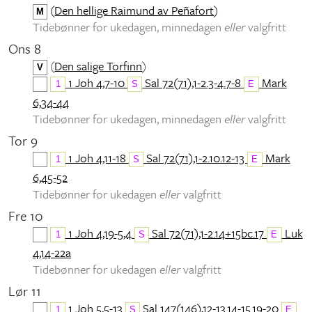
(
Den hellige Raimund av Peñafort
)
M
Tidebønner for ukedagen, minnedagen
eller
valgfritt
Ons 8
(
Den salige Torfinn
)
V
1 Joh 4,7-10
Sal 72(71),1-2.3-4.7-8
Mark
1
S
E
6,34-44
Tidebønner for ukedagen, minnedagen
eller
valgfritt
Tor 9
1 Joh 4,11-18
Sal 72(71),1-2.10.12-13
Mark
1
S
E
6,45-52
Tidebønner for ukedagen
eller
valgfritt
Fre 10
1 Joh 4,19-5,4
Sal 72(71),1-2.14+15bc.17
Luk
1
S
E
4,14-22a
Tidebønner for ukedagen
eller
valgfritt
Lør 11
1 Joh 5,5-13
Sal 147(146),12-13.14-15.19-20
1
S
E