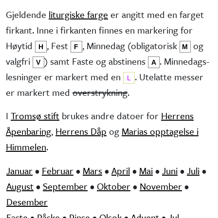
Gjeldende
liturgiske farge
er angitt med en farget
firkant. Inne i firkanten finnes en markering for
Høytid
, Fest
, Minne­dag (obliga­torisk
og
H
F
M
valg­fri
) samt Faste og abstinens
. Minnedags­
V
A
lesninger er markert med en
. Utelatte messer
L
er markert med
overstrykning
.
I
Tromsø stift
brukes andre datoer for
Herrens
Åpenbaring
,
Herrens Dåp
og
Marias opptagelse i
Himmelen
.
Januar
•
Februar
•
Mars
•
April
•
Mai
•
Juni
•
Juli
•
August
•
September
•
Oktober
•
November
•
Desember
Faste
•
Påske
•
Pinse
•
Olsok
•
Advent
•
Jul