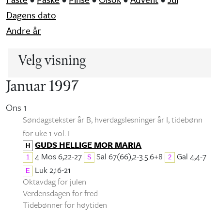
Dagens dato
Andre år
Velg visning
Januar 1997
Ons 1
Søndagstekster år B, hverdagslesninger år I
, tidebønn
for uke 1 vol. I
GUDS HELLIGE MOR MARIA
H
4 Mos 6,22-27
Sal 67(66),2-3.5.6+8
Gal 4,4-7
1
S
2
Luk 2,16-21
E
Oktavdag for julen
Verdensdagen for fred
Tidebønner for høytiden