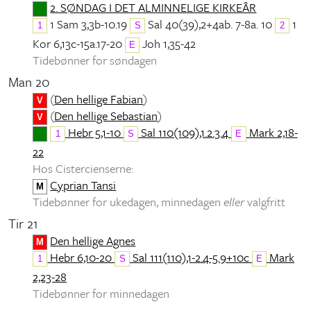
2. SØNDAG I DET ALMINNELIGE KIRKEÅR
1 Sam 3,3b-10.19
Sal 40(39),2+4ab. 7-8a. 10
1
1
S
2
Kor 6,13c-15a.17-20
Joh 1,35-42
E
Tidebønner for søndagen
Man 20
(
Den hellige Fabian
)
V
(
Den hellige Sebastian
)
V
Hebr 5,1-10
Sal 110(109),1.2.3.4
Mark 2,18-
1
S
E
22
Hos Cistercienserne:
Cyprian Tansi
M
Tidebønner for ukedagen, minnedagen
eller
valgfritt
Tir 21
Den hellige Agnes
M
Hebr 6,10-20
Sal 111(110),1-2.4-5.9+10c
Mark
1
S
E
2,23-28
Tidebønner for minnedagen