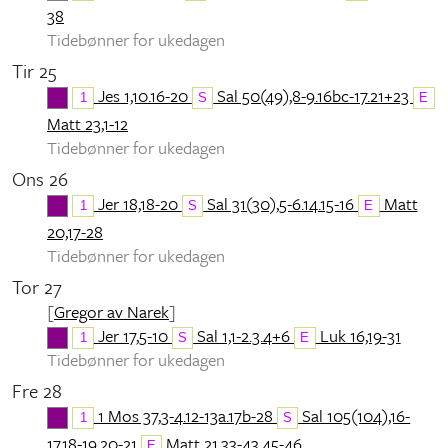
38
Tidebønner for ukedagen
Tir 25
Jes 1,10.16-20
Sal 50(49),8-9.16bc-17.21+23
1
S
E
Matt 23,1-12
Tidebønner for ukedagen
Ons 26
Jer 18,18-20
Sal 31(30),5-6.14.15-16
Matt
1
S
E
20,17-28
Tidebønner for ukedagen
Tor 27
[
Gregor av Narek
]
Jer 17,5-10
Sal 1,1-2.3.4+6
Luk 16,19-31
1
S
E
Tidebønner for ukedagen
Fre 28
1 Mos 37,3-4.12-13a.17b-28
Sal 105(104),16-
1
S
17.18-19.20-21
Matt 21,33-43.45-46
E