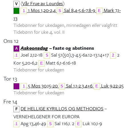
(
Vår Frue av Lourdes
)
V
1 Mos 1,20-2,4
Sal 8,4-5.6-7.8-9
Mark 7,1-
1
S
E
13
Tidebønner for ukedagen, minnedagen
eller
valgfritt
Tidebønn for uke 4, vol. II
Ons 12
Askeonsdag
– faste og abstinens
A
Joel 2,12-18
Sal 51(50),3-4.5-6a.12-13.14+17
2
1
S
2
Kor 5,20-6,2
Matt 6,1-6.16-18
E
Tidebønner for ukedagen
Tor 13
5 Mos 30,15-20
Sal 1,1-2.3.4+6
Luk 9,22-25
1
S
E
Tidebønner for ukedagen
Fre 14
DE HELLIGE KYRILLOS OG METHODIOS
–
F
VERNEHELGENER FOR EUROPA
Apg 13,46-49
Sal 116,1. 2
Luk 10,1-9
1
S
E