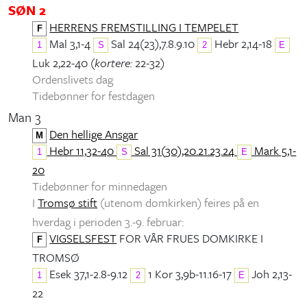
SØN 2
HERRENS FREMSTILLING I TEMPELET
F
Mal 3,1-4
Sal 24(23),7.8.9.10
Hebr 2,14-18
1
S
2
E
Luk 2,22-40 (
kortere:
22-32)
Ordenslivets dag
Tidebønner for festdagen
Man 3
Den hellige Ansgar
M
Hebr 11,32-40
Sal 31(30),20.21.23.24
Mark 5,1-
1
S
E
20
Tidebønner for minnedagen
I
Tromsø stift
(utenom domkirken) feires på en
hverdag i perioden 3.-9. februar:
VIGSELSFEST
FOR VÅR FRUES DOMKIRKE I
F
TROMSØ
Esek 37,1-2.8-9.12
1 Kor 3,9b-11.16-17
Joh 2,13-
1
2
E
22