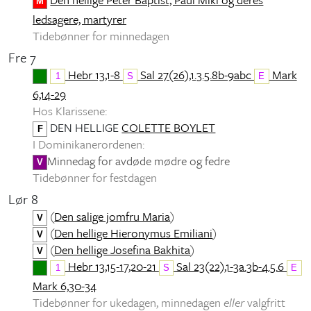
M
ledsagere, martyrer
Tidebønner for minnedagen
Fre 7
Hebr 13,1-8
Sal 27(26),1.3.5.8b-9abc
Mark
1
S
E
6,14-29
Hos Klarissene:
DEN HELLIGE
COLETTE BOYLET
F
I Dominikanerordenen:
Minnedag for avdøde mødre og fedre
V
Tidebønner for festdagen
Lør 8
(
Den salige jomfru Maria
)
V
(
Den hellige Hieronymus Emiliani
)
V
(
Den hellige Josefina Bakhita
)
V
Hebr 13,15-17,20-21
Sal 23(22),1-3a.3b-4.5.6
1
S
E
Mark 6,30-34
Tidebønner for ukedagen, minnedagen
eller
valgfritt