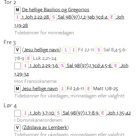
Tor 2
De hellige Basilios og Gregorios
M
1 Joh 2,22-28
Sal 98(97),1.2-3ab.3cd-4
Joh
1
S
E
1,19-28
Tidebønner for minnedagen
Fre 3
(
Jesu hellige navn
)
Fil 2,1-11
Sal 8,4-5.6-
V
L
1
S
7.8-9
Luk 2,21-24
E
1 Joh 2,29-3,6
Sal 98(97),1.3cd-4.5-6
Joh
1
S
E
1,29-34
Hos Fransiskanerne:
Jesu hellige navn
Fil 2,6-11
Matt 1,18-25
M
1
E
Tidebønner for ukedagen, minnedagen
eller
valgfritt
Lør 4
1 Joh 3,7-10
Sal 98(97),1.7-8.9
Joh 1,35-42
1
S
E
I Dominikanerordenen:
(
Zdislava av Lemberk
)
V
Tidebønner for ukedagen, minnedagen
eller
valgfritt