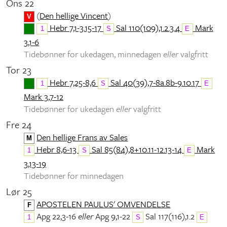
Ons 22
(
Den hellige Vincent
)
V
Hebr 7,1-3.15-17
Sal 110(109),1.2.3.4
Mark
1
S
E
3,1-6
Tidebønner for ukedagen, minnedagen
eller
valgfritt
Tor 23
Hebr 7,25-8,6
Sal 40(39),7-8a.8b-9.10.17
1
S
E
Mark 3,7-12
Tidebønner for ukedagen
eller
valgfritt
Fre 24
Den hellige Frans av Sales
M
Hebr 8,6-13
Sal 85(84),8+10.11-12.13-14
Mark
1
S
E
3,13-19
Tidebønner for minnedagen
Lør 25
APOSTELEN PAULUS' OMVENDELSE
F
Apg 22,3-16
eller
Apg 9,1-22
Sal 117(116),1.2
1
S
E