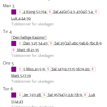
Man 3
2 Kong 5,1-15a
Sal 42(41),2.3; 43(42) 3.4
1
S
E
Luk 4,24-30
Tidebønner for ukedagen
Tir 4
[
Den hellige Kasimir
]
Dan 3,25.34-43
Sal 25(24),4bc-5ab.6-7bc.8-9
1
S
Matt 18,21-35
E
Tidebønner for ukedagen
Ons 5
5 Mos 4,1.5-9
Sal 147,12-13.15-16.19-20
1
S
E
Matt 5,17-19
Tidebønner for ukedagen
Tor 6
Jer 7,23-28
Sal 95(94),1-2.6-7.8-9
Luk
1
S
E
11,14-23
Tidebønner for ukedagen