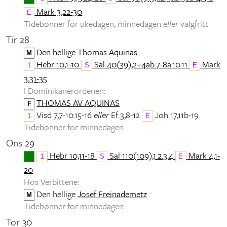
Mark 3,22-30
E
Tidebønner for ukedagen, minnedagen
eller
valgfritt
Tir 28
Den hellige Thomas Aquinas
M
Hebr 10,1-10
Sal 40(39),2+4ab.7-8a.10.11
Mark
1
S
E
3,31-35
I Dominikanerordenen:
THOMAS AV AQUINAS
F
Visd 7,7-10.15-16
eller
Ef 3,8-12
Joh 17,11b-19
1
E
Tidebønner for minnedagen
Ons 29
Hebr 10,11-18
Sal 110(109),1.2.3.4
Mark 4,1-
1
S
E
20
Hos Verbittene:
Den hellige
Josef Freinademetz
M
Tidebønner for minnedagen
Tor 30