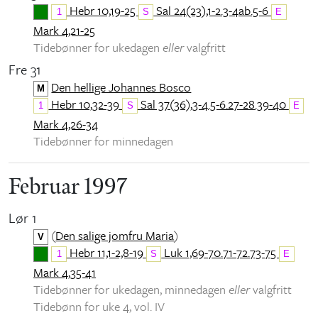
Hebr 10,19-25
Sal 24(23),1-2.3-4ab.5-6
1
S
E
Mark 4,21-25
Tidebønner for ukedagen
eller
valgfritt
Fre 31
Den hellige Johannes Bosco
M
Hebr 10,32-39
Sal 37(36),3-4.5-6.27-28.39-40
1
S
E
Mark 4,26-34
Tidebønner for minnedagen
Februar 1997
Lør 1
(
Den salige jomfru Maria
)
V
Hebr 11,1-2,8-19
Luk 1,69-70.71-72.73-75
1
S
E
Mark 4,35-41
Tidebønner for ukedagen, minnedagen
eller
valgfritt
Tidebønn for uke 4, vol. IV