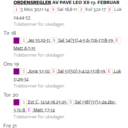
ORDENSREGLER
AV PAVE LEO XII 17. FEBRUAR
5 Mos 30,11-14
Sal 18,8-11
Kol 3,12-17
Luk
1
S
2
E
24,44-53
Tidebønner for ukedagen
Tir 18
Jes 55,10-11
Sal 34(33),4-5.6-7.16-17.18-19
1
S
E
Matt 6,7-15
Tidebønner for ukedagen
Ons 19
Jona 3,1-10
Sal 51(50),3-4.12-13.18-19
Luk
1
S
E
11,29-32
Tidebønner for ukedagen
Tor 20
Est C, 12.14-16.23-25
Sal 138(137),1-2a.2bc-
1
S
3.7c-8
Matt 7,7-12
E
Tidebønner for ukedagen
Fre 21