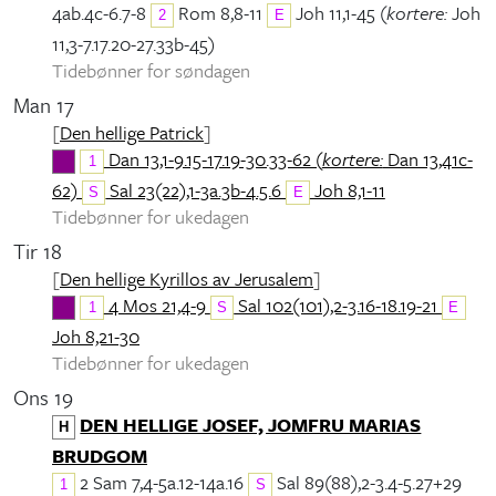
4ab.4c-6.7-8
Rom 8,8-11
Joh 11,1-45 (
kortere:
Joh
2
E
11,3-7.17.20-27.33b-45)
Tidebønner for søndagen
Man 17
[
Den hellige Patrick
]
Dan 13,1-9.15-17.19-30.33-62 (
kortere:
Dan 13,41c-
1
62)
Sal 23(22),1-3a.3b-4.5.6
Joh 8,1-11
S
E
Tidebønner for ukedagen
Tir 18
[
Den hellige Kyrillos av Jerusalem
]
4 Mos 21,4-9
Sal 102(101),2-3.16-18.19-21
1
S
E
Joh 8,21-30
Tidebønner for ukedagen
Ons 19
DEN HELLIGE JOSEF, JOMFRU MARIAS
H
BRUDGOM
2 Sam 7,4-5a.12-14a.16
Sal 89(88),2-3.4-5.27+29
1
S