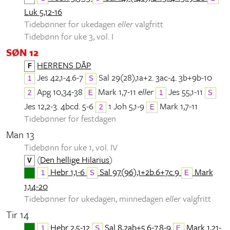
Luk 5,12-16
Tidebønner for ukedagen
eller
valgfritt
Tidebønn for uke 3, vol. I
SØN 12
HERRENS DÅP
F
Jes 42,1-4.6-7
Sal 29(28),1a+2. 3ac-4. 3b+9b-10
1
S
Apg 10,34-38
Mark 1,7-11
eller
Jes 55,1-11
2
E
1
S
Jes 12,2-3. 4bcd. 5-6
1 Joh 5,1-9
Mark 1,7-11
2
E
Tidebønner for festdagen
Man 13
Tidebønn for uke 1, vol. IV
(
Den hellige Hilarius
)
V
Hebr 1,1-6
Sal 97(96),1+2b.6+7c.9
Mark
1
S
E
1,14-20
Tidebønner for ukedagen, minnedagen
eller
valgfritt
Tir 14
Hebr 2,5-12
Sal 8,2ab+5.6-7.8-9
Mark 1,21-
1
S
E