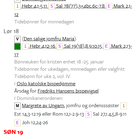
Hebr 4,1-5.11
Sal 78(77),3+4bc.6c-7.8
Mark 2,1-
1
S
E
12
Tidebønner for minnedagen
Lør 18
(
Den salige jomfru Maria
)
V
Hebr 4,12-16
Sal 19(18),8.9.10.15
Mark 2,13-
1
S
E
17
Bønneuken for kristen enhet 18.-25. januar
Tidebønner for ukedagen, minnedagen
eller
valgfritt
Tidebønn for uke 2, vol. IV
I
Oslo katolske bispedømme
:
Årsdag for
Fredriks Hansens bispevigsel
I Dominikanerordenen:
Margrete av Ungarn
, jomfru og ordensssøster
M
1
Est 14,3-12.19
eller
Rom 12,1-2.9-13
Sal 27,1.4,5,8-9.11
S
Joh 12,24-26
E
SØN 19