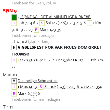
Tidebønn for uke 1, vol. IV
SØN 9
5. SØNDAG I DET ALMINNELIGE KIRKEÅR
Job 7,1-4.6-7
Sal 147(146),1-2. 3-4. 5-6
1 Kor
1
S
2
9,16-19.22-23
Mark 1,29-39
E
Tidebønner for søndagen
I
Tromsø
(domkirken):
VIGSELSFEST
FOR VÅR FRUES DOMKIRKE I
H
TROMSØ
Esek 37,1-2.8-9.12
1 Kor 3,9b-11.16-17
Joh 2,13-
1
2
E
22
Man 10
Den hellige Scholastica
M
1 Mos 1,1-19
Sal 104(103),1-2a.5-6.10+12.24+35c
1
S
Mark 6,53-56
E
Tidebønner for minnedagen
Tir 11