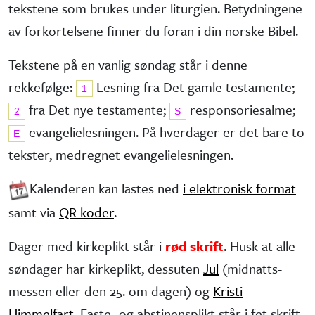
tekstene som brukes under liturgien. Betydningene
av forkortelsene finner du foran i din norske Bibel.
Tekstene på en vanlig søndag står i denne
rekkefølge:
Lesning fra Det gamle testa­mente;
1
fra Det nye testa­mente;
responsorie­salme;
2
S
evangelie­lesningen. På hverdager er det bare to
E
tekster, medregnet evangelielesningen.
Kalenderen kan lastes ned
i elektronisk format
samt via
QR-koder
.
Dager med kirkeplikt står i
rød skrift
. Husk at alle
søndager har kirke­plikt, dessuten
Jul
(midnatts­
messen eller den 25. om dagen) og
Kristi
Himmelfart
. Faste- og abstinens­plikt står i fet skrift