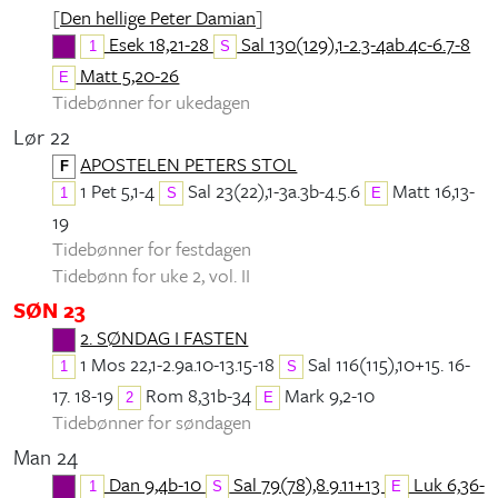
[
Den hellige Peter Damian
]
Esek 18,21-28
Sal 130(129),1-2.3-4ab.4c-6.7-8
1
S
Matt 5,20-26
E
Tidebønner for ukedagen
Lør 22
APOSTELEN PETERS STOL
F
1 Pet 5,1-4
Sal 23(22),1-3a.3b-4.5.6
Matt 16,13-
1
S
E
19
Tidebønner for festdagen
Tidebønn for uke 2, vol. II
SØN 23
2. SØNDAG I FASTEN
1 Mos 22,1-2.9a.10-13.15-18
Sal 116(115),10+15. 16-
1
S
17. 18-19
Rom 8,31b-34
Mark 9,2-10
2
E
Tidebønner for søndagen
Man 24
Dan 9,4b-10
Sal 79(78),8.9.11+13
Luk 6,36-
1
S
E