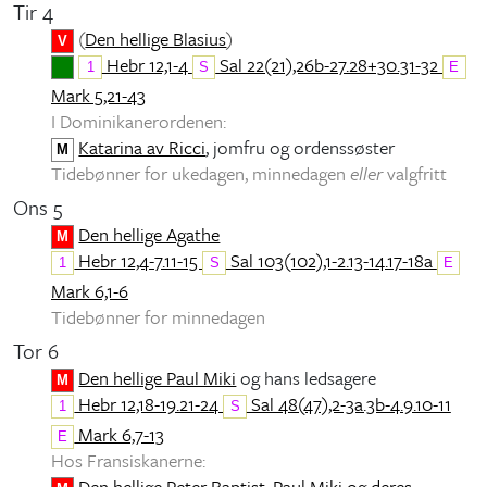
Tir 4
(
Den hellige Blasius
)
V
Hebr 12,1-4
Sal 22(21),26b-27.28+30.31-32
1
S
E
Mark 5,21-43
I Dominikanerordenen:
Katarina av Ricci
, jomfru og ordenssøster
M
Tidebønner for ukedagen, minnedagen
eller
valgfritt
Ons 5
Den hellige Agathe
M
Hebr 12,4-7.11-15
Sal 103(102),1-2.13-14.17-18a
1
S
E
Mark 6,1-6
Tidebønner for minnedagen
Tor 6
Den hellige Paul Miki
og hans ledsagere
M
Hebr 12,18-19.21-24
Sal 48(47),2-3a.3b-4.9.10-11
1
S
Mark 6,7-13
E
Hos Fransiskanerne:
Den hellige Peter Baptist, Paul Miki og deres