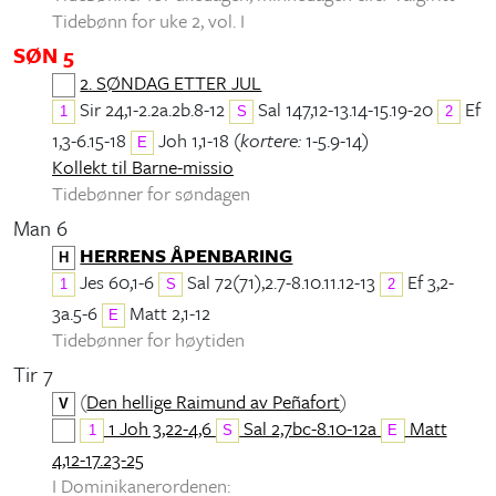
Tidebønn for uke 2, vol. I
SØN 5
2. SØNDAG ETTER JUL
Sir 24,1-2.2a.2b.8-12
Sal 147,12-13.14-15.19-20
Ef
1
S
2
1,3-6.15-18
Joh 1,1-18 (
kortere:
1-5.9-14)
E
Kollekt til Barne-missio
Tidebønner for søndagen
Man 6
HERRENS ÅPENBARING
H
Jes 60,1-6
Sal 72(71),2.7-8.10.11.12-13
Ef 3,2-
1
S
2
3a.5-6
Matt 2,1-12
E
Tidebønner for høytiden
Tir 7
(
Den hellige Raimund av Peñafort
)
V
1 Joh 3,22-4,6
Sal 2,7bc-8.10-12a
Matt
1
S
E
4,12-17.23-25
I Dominikanerordenen: