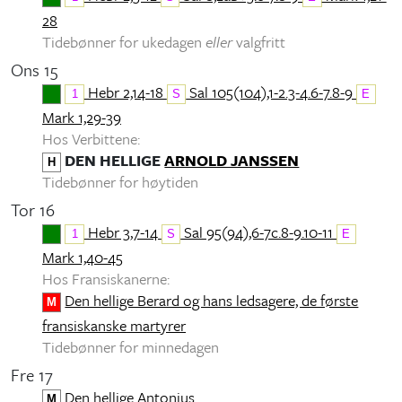
28
Tidebønner for ukedagen
eller
valgfritt
Ons 15
Hebr 2,14-18
Sal 105(104),1-2.3-4.6-7.8-9
1
S
E
Mark 1,29-39
Hos Verbittene:
DEN HELLIGE
ARNOLD JANSSEN
H
Tidebønner for høytiden
Tor 16
Hebr 3,7-14
Sal 95(94),6-7c.8-9.10-11
1
S
E
Mark 1,40-45
Hos Fransiskanerne:
Den hellige Berard og hans ledsagere, de første
M
fransiskanske martyrer
Tidebønner for minnedagen
Fre 17
Den hellige Antonius
M