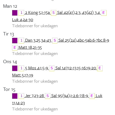
Man 12
2 Kong 5,1-15a
Sal 42(41),2.3; 43(42) 3.4
1
S
E
Luk 4,24-30
Tidebønner for ukedagen
Tir 13
Dan 3,25.34-43
Sal 25(24),4bc-5ab.6-7bc.8-9
1
S
Matt 18,21-35
E
Tidebønner for ukedagen
Ons 14
5 Mos 4,1.5-9
Sal 147,12-13.15-16.19-20
1
S
E
Matt 5,17-19
Tidebønner for ukedagen
Tor 15
Jer 7,23-28
Sal 95(94),1-2.6-7.8-9
Luk
1
S
E
11,14-23
Tidebønner for ukedagen