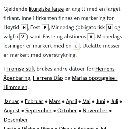
Gjeldende
liturgiske farge
er angitt med en farget
firkant. Inne i firkanten finnes en markering for
Høytid
, Fest
, Minne­dag (obliga­torisk
og
H
F
M
valg­fri
) samt Faste og abstinens
. Minnedags­
V
A
lesninger er markert med en
. Utelatte messer
L
er markert med
overstrykning
.
I
Tromsø stift
brukes andre datoer for
Herrens
Åpenbaring
,
Herrens Dåp
og
Marias opptagelse i
Himmelen
.
Januar
•
Februar
•
Mars
•
April
•
Mai
•
Juni
•
Juli
•
August
•
September
•
Oktober
•
November
•
Desember
Faste
•
Påske
•
Pinse
•
Olsok
•
Advent
•
Jul