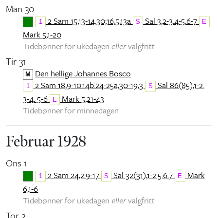
Man 30
2 Sam 15,13-14.30;16,5.13a
Sal 3,2-3.4-5.6-7
1
S
E
Mark 5,1-20
Tidebønner for ukedagen
eller
valgfritt
Tir 31
Den hellige Johannes Bosco
M
2 Sam 18,9-10.14b.24-25a,30-19,3
Sal 86(85),1-2.
1
S
3-4. 5-6
Mark 5,21-43
E
Tidebønner for minnedagen
Februar 1928
Ons 1
2 Sam 24,2.9-17
Sal 32(31),1-2.5.6.7
Mark
1
S
E
6,1-6
Tidebønner for ukedagen
eller
valgfritt
Tor 2