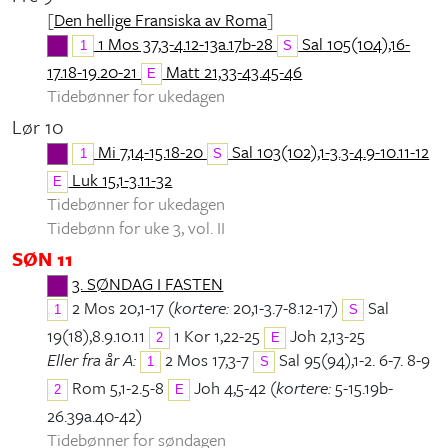
[
Den hellige Fransiska av Roma
]
1 Mos 37,3-4.12-13a.17b-28
Sal 105(104),16-
1
S
17.18-19.20-21
Matt 21,33-43.45-46
E
Tidebønner for ukedagen
Lør 10
Mi 7,14-15.18-20
Sal 103(102),1-3.3-4.9-10.11-12
1
S
Luk 15,1-3.11-32
E
Tidebønner for ukedagen
Tidebønn for uke 3, vol. II
SØN 11
3. SØNDAG I FASTEN
2 Mos 20,1-17 (
kortere:
20,1-3.7-8.12-17)
Sal
1
S
19(18),8.9.10.11
1 Kor 1,22-25
Joh 2,13-25
2
E
Eller fra år A:
2 Mos 17,3-7
Sal 95(94),1-2. 6-7. 8-9
1
S
Rom 5,1-2.5-8
Joh 4,5-42 (
kortere:
5-15.19b-
2
E
26.39a.40-42)
Tidebønner for søndagen