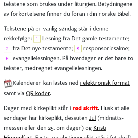
tekstene som brukes under liturgien. Betydningene
av forkortelsene finner du foran i din norske Bibel.
Tekstene på en vanlig søndag står i denne
rekkefølge:
Lesning fra Det gamle testa­mente;
1
fra Det nye testa­mente;
responsorie­salme;
2
S
evangelie­lesningen. På hverdager er det bare to
E
tekster, medregnet evangelielesningen.
Kalenderen kan lastes ned
i elektronisk format
samt via
QR-koder
.
Dager med kirkeplikt står i
rød skrift
. Husk at alle
søndager har kirke­plikt, dessuten
Jul
(midnatts­
messen eller den 25. om dagen) og
Kristi
Himmelfart
. Faste- og abstinens­plikt står i fet skrift