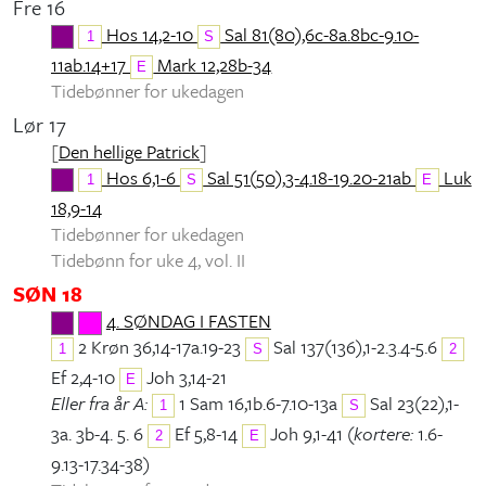
Fre 16
Hos 14,2-10
Sal 81(80),6c-8a.8bc-9.10-
1
S
11ab.14+17
Mark 12,28b-34
E
Tidebønner for ukedagen
Lør 17
[
Den hellige Patrick
]
Hos 6,1-6
Sal 51(50),3-4.18-19.20-21ab
Luk
1
S
E
18,9-14
Tidebønner for ukedagen
Tidebønn for uke 4, vol. II
SØN 18
4. SØNDAG I FASTEN
2 Krøn 36,14-17a.19-23
Sal 137(136),1-2.3.4-5.6
1
S
2
Ef 2,4-10
Joh 3,14-21
E
Eller fra år A:
1 Sam 16,1b.6-7.10-13a
Sal 23(22),1-
1
S
3a. 3b-4. 5. 6
Ef 5,8-14
Joh 9,1-41 (
kortere:
1.6-
2
E
9.13-17.34-38)