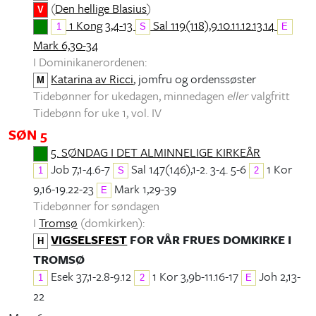
(
Den hellige Blasius
)
V
1 Kong 3,4-13
Sal 119(118),9.10.11.12.13.14
1
S
E
Mark 6,30-34
I Dominikanerordenen:
Katarina av Ricci
, jomfru og ordenssøster
M
Tidebønner for ukedagen, minnedagen
eller
valgfritt
Tidebønn for uke 1, vol. IV
SØN 5
5. SØNDAG I DET ALMINNELIGE KIRKEÅR
Job 7,1-4.6-7
Sal 147(146),1-2. 3-4. 5-6
1 Kor
1
S
2
9,16-19.22-23
Mark 1,29-39
E
Tidebønner for søndagen
I
Tromsø
(domkirken):
VIGSELSFEST
FOR VÅR FRUES DOMKIRKE I
H
TROMSØ
Esek 37,1-2.8-9.12
1 Kor 3,9b-11.16-17
Joh 2,13-
1
2
E
22