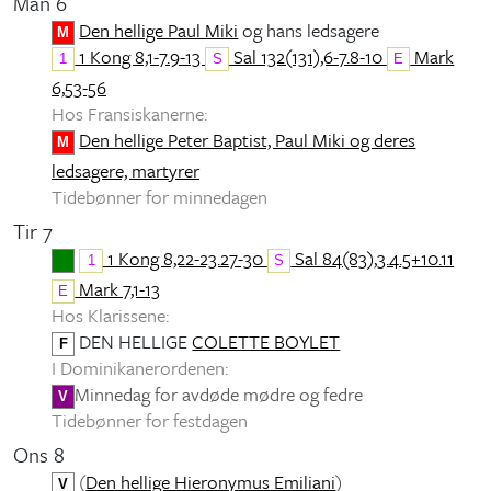
Man 6
Den hellige Paul Miki
og hans ledsagere
M
1 Kong 8,1-7.9-13
Sal 132(131),6-7.8-10
Mark
1
S
E
6,53-56
Hos Fransiskanerne:
Den hellige Peter Baptist, Paul Miki og deres
M
ledsagere, martyrer
Tidebønner for minnedagen
Tir 7
1 Kong 8,22-23.27-30
Sal 84(83),3.4.5+10.11
1
S
Mark 7,1-13
E
Hos Klarissene:
DEN HELLIGE
COLETTE BOYLET
F
I Dominikanerordenen:
Minnedag for avdøde mødre og fedre
V
Tidebønner for festdagen
Ons 8
(
Den hellige Hieronymus Emiliani
)
V