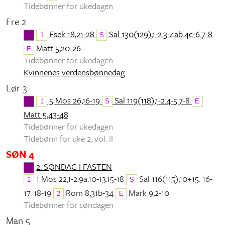
Tidebønner for ukedagen
Fre 2
Esek 18,21-28
Sal 130(129),1-2.3-4ab.4c-6.7-8
1
S
Matt 5,20-26
E
Tidebønner for ukedagen
Kvinnenes verdensbønnedag
Lør 3
5 Mos 26,16-19
Sal 119(118),1-2.4-5.7-8
1
S
E
Matt 5,43-48
Tidebønner for ukedagen
Tidebønn for uke 2, vol. II
SØN 4
2. SØNDAG I FASTEN
1 Mos 22,1-2.9a.10-13.15-18
Sal 116(115),10+15. 16-
1
S
17. 18-19
Rom 8,31b-34
Mark 9,2-10
2
E
Tidebønner for søndagen
Man 5