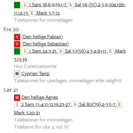
1 Sam 18,6-9;19,1-7
Sal 56 (55),2-3.9-10a.10b-
1
S
11.12-13
Mark 3,7-12
E
Tidebønner for minnedagen
Fre 20
(
Den hellige Fabian
)
V
(
Den hellige Sebastian
)
V
1 Sam 24,3-21
Sal 57(56),2.3-4.6+11
Mark
1
S
E
3,13-19
Hos Cistercienserne:
Cyprian Tansi
M
Tidebønner for ukedagen, minnedagen
eller
valgfritt
Lør 21
Den hellige Agnes
M
2 Sam 1,1-4.11-12.19.23-27
Sal 80(79),2-3.5-7
1
S
E
Mark 3,20-21
Tidebønner for minnedagen
Tidebønn for uke 3, vol. IV