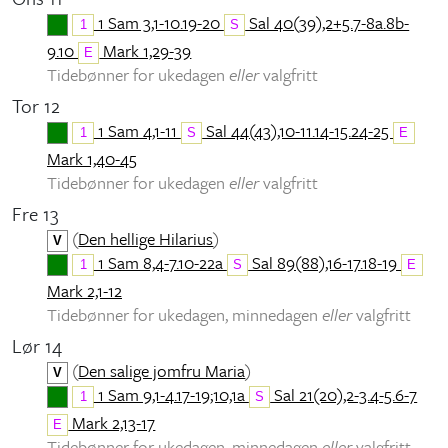
1 Sam 3,1-10.19-20
Sal 40(39),2+5.7-8a.8b-
1
S
9.10
Mark 1,29-39
E
Tidebønner for ukedagen
eller
valgfritt
Tor 12
1 Sam 4,1-11
Sal 44(43),10-11.14-15.24-25
1
S
E
Mark 1,40-45
Tidebønner for ukedagen
eller
valgfritt
Fre 13
(
Den hellige Hilarius
)
V
1 Sam 8,4-7.10-22a
Sal 89(88),16-17.18-19
1
S
E
Mark 2,1-12
Tidebønner for ukedagen, minnedagen
eller
valgfritt
Lør 14
(
Den salige jomfru Maria
)
V
1 Sam 9,1-4.17-19;10,1a
Sal 21(20),2-3.4-5.6-7
1
S
Mark 2,13-17
E
Tidebønner for ukedagen, minnedagen
eller
valgfritt