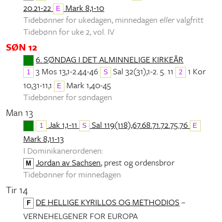
20.21-22
Mark 8,1-10
E
Tidebønner for ukedagen, minnedagen
eller
valgfritt
Tidebønn for uke 2, vol. IV
SØN 12
6. SØNDAG I DET ALMINNELIGE KIRKEÅR
3 Mos 13,1-2.44-46
Sal 32(31),1-2. 5. 11
1 Kor
1
S
2
10,31-11,1
Mark 1,40-45
E
Tidebønner for søndagen
Man 13
Jak 1,1-11
Sal 119(118),67.68.71.72.75.76
1
S
E
Mark 8,11-13
I Dominikanerordenen:
Jordan av Sachsen
, prest og ordensbror
M
Tidebønner for minnedagen
Tir 14
DE HELLIGE KYRILLOS OG METHODIOS
–
F
VERNEHELGENER FOR EUROPA