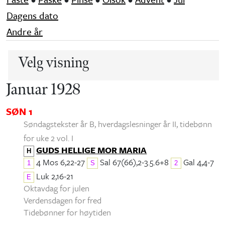
Dagens dato
Andre år
Velg visning
Januar 1928
SØN 1
Søndagstekster år B, hverdagslesninger år II
, tidebønn
for uke 2 vol. I
GUDS HELLIGE MOR MARIA
H
4 Mos 6,22-27
Sal 67(66),2-3.5.6+8
Gal 4,4-7
1
S
2
Luk 2,16-21
E
Oktavdag for julen
Verdensdagen for fred
Tidebønner for høytiden