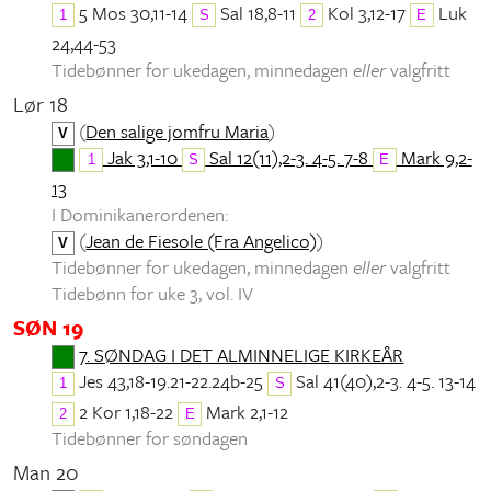
5 Mos 30,11-14
Sal 18,8-11
Kol 3,12-17
Luk
1
S
2
E
24,44-53
Tidebønner for ukedagen, minnedagen
eller
valgfritt
Lør 18
(
Den salige jomfru Maria
)
V
Jak 3,1-10
Sal 12(11),2-3. 4-5. 7-8
Mark 9,2-
1
S
E
13
I Dominikanerordenen:
(
Jean de Fiesole (Fra Angelico)
)
V
Tidebønner for ukedagen, minnedagen
eller
valgfritt
Tidebønn for uke 3, vol. IV
SØN 19
7. SØNDAG I DET ALMINNELIGE KIRKEÅR
Jes 43,18-19.21-22.24b-25
Sal 41(40),2-3. 4-5. 13-14
1
S
2 Kor 1,18-22
Mark 2,1-12
2
E
Tidebønner for søndagen
Man 20