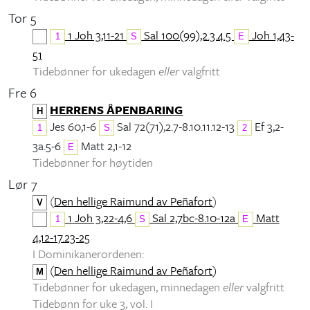
Tor 5
1 Joh 3,11-21
Sal 100(99),2.3.4.5
Joh 1,43-
1
S
E
51
Tidebønner for ukedagen
eller
valgfritt
Fre 6
HERRENS ÅPENBARING
H
Jes 60,1-6
Sal 72(71),2.7-8.10.11.12-13
Ef 3,2-
1
S
2
3a.5-6
Matt 2,1-12
E
Tidebønner for høytiden
Lør 7
(
Den hellige Raimund av Peñafort
)
V
1 Joh 3,22-4,6
Sal 2,7bc-8.10-12a
Matt
1
S
E
4,12-17.23-25
I Dominikanerordenen:
(
Den hellige Raimund av Peñafort
)
M
Tidebønner for ukedagen, minnedagen
eller
valgfritt
Tidebønn for uke 3, vol. I