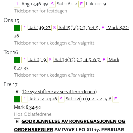
Apg 13,46-49
Sal 116,1. 2
Luk 10,1-9
1
S
E
Tidebønner for festdagen
Ons 15
Jak 1,19-27
Sal 15(14),2-3. 3-4. 5
Mark 8,22-
1
S
E
26
Tidebønner for ukedagen
eller
valgfritt
Tor 16
Jak 2,1-9
Sal 34(33),2-3. 4-5. 6-7
Mark
1
S
E
8,27-33
Tidebønner for ukedagen
eller
valgfritt
Fre 17
(
De syv stiftere av servitterordenen
)
V
Jak 2,14-24.26
Sal 112(111),1-2. 3-4. 5-6
1
S
E
Mark 8,34-9,1
Hos Oblatfedrene:
GODKJENNELSE AV KONGREGASJONEN OG
H
ORDENSREGLER
AV PAVE LEO XII 17. FEBRUAR