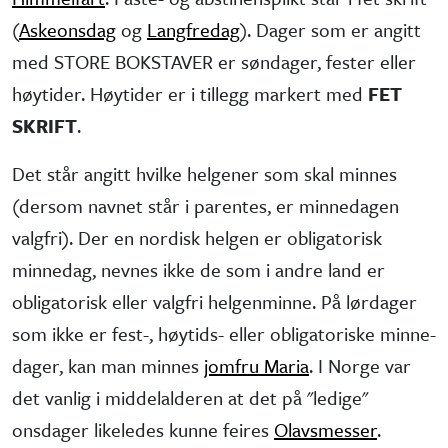
(
Askeonsdag
og
Langfredag
). Dager som er angitt
med STORE BOKSTAVER er søndager, fester eller
høytider. Høytider er i tillegg markert med
FET
SKRIFT
.
Det står angitt hvilke helgener som skal minnes
(dersom navnet står i parentes, er minne­dagen
valgfri). Der en nordisk helgen er obliga­torisk
minne­dag, nevnes ikke de som i andre land er
obliga­torisk eller valgfri helgen­minne. På lørdager
som ikke er fest-, høytids- eller obliga­toriske minne­
dager, kan man minnes
jomfru Maria
. I Norge var
det vanlig i middel­alderen at det på "ledige"
onsdager like­ledes kunne feires
Olavsmesser
.