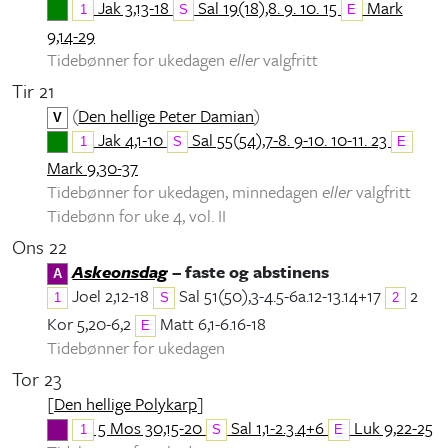
Jak 3,13-18
Sal 19(18),8. 9. 10. 15
Mark
1
S
E
9,14-29
Tidebønner for ukedagen
eller
valgfritt
Tir 21
(
Den hellige Peter Damian
)
V
Jak 4,1-10
Sal 55(54),7-8. 9-10. 10-11. 23
1
S
E
Mark 9,30-37
Tidebønner for ukedagen, minnedagen
eller
valgfritt
Tidebønn for uke 4, vol. II
Ons 22
Askeonsdag
– faste og abstinens
A
Joel 2,12-18
Sal 51(50),3-4.5-6a.12-13.14+17
2
1
S
2
Kor 5,20-6,2
Matt 6,1-6.16-18
E
Tidebønner for ukedagen
Tor 23
[
Den hellige Polykarp
]
5 Mos 30,15-20
Sal 1,1-2.3.4+6
Luk 9,22-25
1
S
E