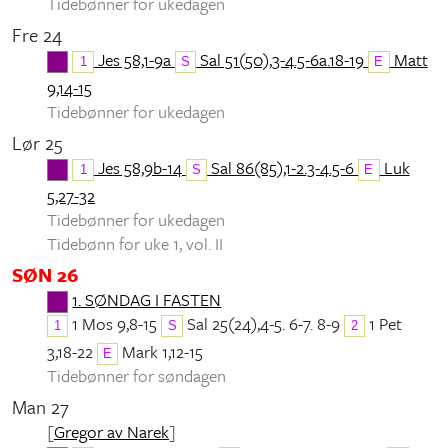
Tidebønner for ukedagen
Fre 24
Jes 58,1-9a
Sal 51(50),3-4.5-6a.18-19
Matt
1
S
E
9,14-15
Tidebønner for ukedagen
Lør 25
Jes 58,9b-14
Sal 86(85),1-2.3-4.5-6
Luk
1
S
E
5,27-32
Tidebønner for ukedagen
Tidebønn for uke 1, vol. II
SØN 26
1. SØNDAG I FASTEN
1 Mos 9,8-15
Sal 25(24),4-5. 6-7. 8-9
1 Pet
1
S
2
3,18-22
Mark 1,12-15
E
Tidebønner for søndagen
Man 27
[
Gregor av Narek
]