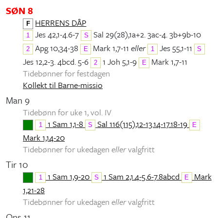
SØN 8
HERRENS DÅP
F
Jes 42,1-4.6-7
Sal 29(28),1a+2. 3ac-4. 3b+9b-10
1
S
Apg 10,34-38
Mark 1,7-11
eller
Jes 55,1-11
2
E
1
S
Jes 12,2-3. 4bcd. 5-6
1 Joh 5,1-9
Mark 1,7-11
2
E
Tidebønner for festdagen
Kollekt til Barne-missio
Man 9
Tidebønn for uke 1, vol. IV
1 Sam 1,1-8
Sal 116(115),12-13.14-17.18-19
1
S
E
Mark 1,14-20
Tidebønner for ukedagen
eller
valgfritt
Tir 10
1 Sam 1,9-20
1 Sam 2,1.4-5.6-7.8abcd
Mark
1
S
E
1,21-28
Tidebønner for ukedagen
eller
valgfritt
Ons 11