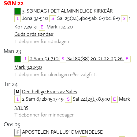
SØN 22
3. SØNDAG I DET ALMINNELIGE KIRKEÅR
Jona 3,1-5.10
Sal 25(24),4bc-5ab. 6-7bc. 8-9
1
1
S
2
Kor 7,29-31
Mark 1,14-20
E
Guds ords søndag
Tidebønner for søndagen
Man 23
2 Sam 5,1-7.10
Sal 89(88),20. 21-22. 25-26
1
S
E
Mark 3,22-30
Tidebønner for ukedagen
eller
valgfritt
Tir 24
Den hellige Frans av Sales
M
2 Sam 6,12b-15.17-19
Sal 24(23),7.8.9.10
Mark
1
S
E
3,31-35
Tidebønner for minnedagen
Ons 25
APOSTELEN PAULUS' OMVENDELSE
F