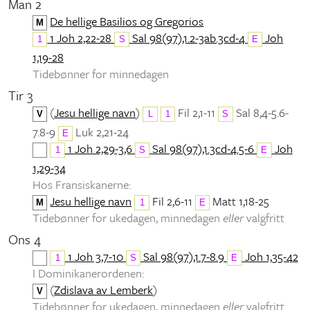
Man 2
De hellige Basilios og Gregorios
M
1 Joh 2,22-28
Sal 98(97),1.2-3ab.3cd-4
Joh
1
S
E
1,19-28
Tidebønner for minnedagen
Tir 3
(
Jesu hellige navn
)
Fil 2,1-11
Sal 8,4-5.6-
V
L
1
S
7.8-9
Luk 2,21-24
E
1 Joh 2,29-3,6
Sal 98(97),1.3cd-4.5-6
Joh
1
S
E
1,29-34
Hos Fransiskanerne:
Jesu hellige navn
Fil 2,6-11
Matt 1,18-25
M
1
E
Tidebønner for ukedagen, minnedagen
eller
valgfritt
Ons 4
1 Joh 3,7-10
Sal 98(97),1.7-8.9
Joh 1,35-42
1
S
E
I Dominikanerordenen:
(
Zdislava av Lemberk
)
V
Tidebønner for ukedagen, minnedagen
eller
valgfritt