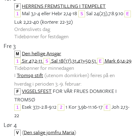
HERRENS FREMSTILLING I TEMPELET
F
Mal 3,1-4
eller
Hebr 2,14-18
Sal 24(23),7.8.9.10
1
S
E
Luk 2,22-40 (
kortere:
22-32)
Ordenslivets dag
Tidebønner for festdagen
Fre 3
Den hellige Ansgar
M
Sir 47,2-11
Sal 18(17),31.47+50.51
Mark 6,14-29
1
S
E
Tidebønner for minnedagen
I
Tromsø stift
(utenom domkirken) feires på en
hverdag i perioden 3.-9. februar:
VIGSELSFEST
FOR VÅR FRUES DOMKIRKE I
F
TROMSØ
Esek 37,1-2.8-9.12
1 Kor 3,9b-11.16-17
Joh 2,13-
1
2
E
22
Lør 4
(
Den salige jomfru Maria
)
V