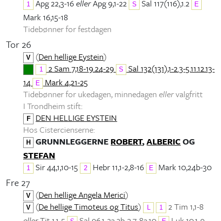
Apg 22,3-16
eller
Apg 9,1-22
Sal 117(116),1.2
1
S
E
Mark 16,15-18
Tidebønner for festdagen
Tor 26
(
Den hellige Eystein
)
V
2 Sam 7,18-19.24-29
Sal 132(131),1-2.3-5.11.12.13-
1
S
14
Mark 4,21-25
E
Tidebønner for ukedagen, minnedagen
eller
valgfritt
I Trondheim stift:
DEN HELLIGE EYSTEIN
F
Hos Cistercienserne:
GRUNNLEGGERNE
ROBERT
,
ALBERIC
OG
H
STEFAN
Sir 44,1,10-15
Hebr 11,1-2,8-16
Mark 10,24b-30
1
2
E
Fre 27
(
Den hellige Angela Merici
)
V
(
De hellige Timoteus og Titus
)
2 Tim 1,1-8
V
L
1
eller
Tit 1,1-5
Sal 96,1-2a.2b-3.7-8a.10
Luk 10,1-9