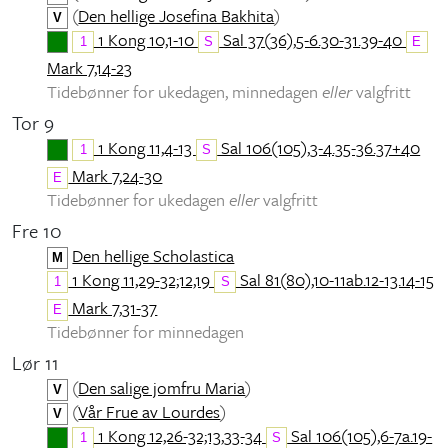
(
Den hellige Josefina Bakhita
)
V
1 Kong 10,1-10
Sal 37(36),5-6.30-31.39-40
1
S
E
Mark 7,14-23
Tidebønner for ukedagen, minnedagen
eller
valgfritt
Tor 9
1 Kong 11,4-13
Sal 106(105),3-4.35-36.37+40
1
S
Mark 7,24-30
E
Tidebønner for ukedagen
eller
valgfritt
Fre 10
Den hellige Scholastica
M
1 Kong 11,29-32;12,19
Sal 81(80),10-11ab.12-13.14-15
1
S
Mark 7,31-37
E
Tidebønner for minnedagen
Lør 11
(
Den salige jomfru Maria
)
V
(
Vår Frue av Lourdes
)
V
1 Kong 12,26-32;13,33-34
Sal 106(105),6-7a.19-
1
S