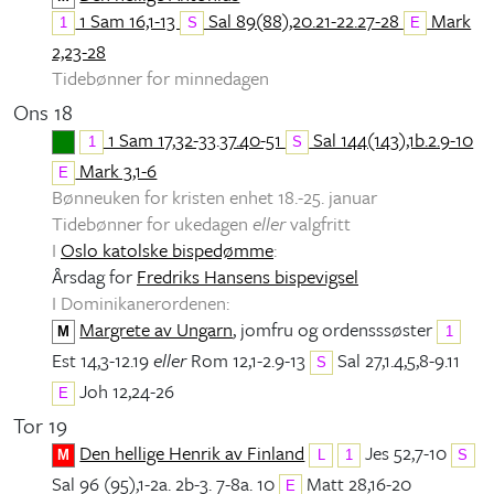
1 Sam 16,1-13
Sal 89(88),20.21-22.27-28
Mark
1
S
E
2,23-28
Tidebønner for minnedagen
Ons 18
1 Sam 17,32-33.37.40-51
Sal 144(143),1b.2.9-10
1
S
Mark 3,1-6
E
Bønneuken for kristen enhet 18.-25. januar
Tidebønner for ukedagen
eller
valgfritt
I
Oslo katolske bispedømme
:
Årsdag for
Fredriks Hansens bispevigsel
I Dominikanerordenen:
Margrete av Ungarn
, jomfru og ordensssøster
M
1
Est 14,3-12.19
eller
Rom 12,1-2.9-13
Sal 27,1.4,5,8-9.11
S
Joh 12,24-26
E
Tor 19
Den hellige Henrik av Finland
Jes 52,7-10
M
L
1
S
Sal 96 (95),1-2a. 2b-3. 7-8a. 10
Matt 28,16-20
E