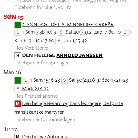
Tidebønn for uke 2, vol. IV
SØN 15
2. SØNDAG I DET ALMINNELIGE KIRKEÅR
1 Sam 3,3b-10.19
Sal 40(39),2+4ab. 7-8a. 10
1
1
S
2
Kor 6,13c-15a.17-20
Joh 1,35-42
E
Hos Verbittene:
DEN HELLIGE
ARNOLD JANSSEN
H
Tidebønner for søndagen
Man 16
1 Sam 15,16-23
Sal 50(49),8-9.16bc-17.21+23
1
S
Mark 2,18-22
E
Hos Fransiskanerne:
Den hellige Berard og hans ledsagere, de første
M
fransiskanske martyrer
Tidebønner for minnedagen
Tir 17
Den hellige Antonius
M