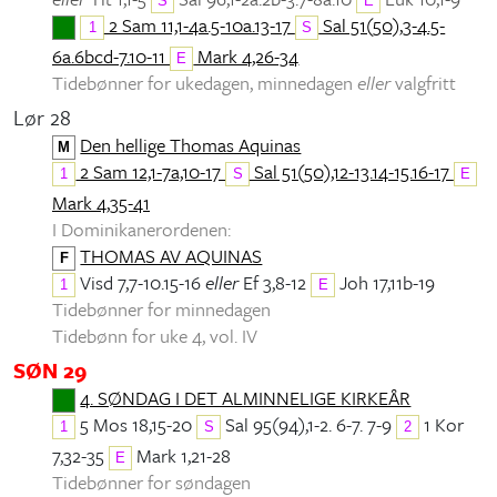
S
E
2 Sam 11,1-4a.5-10a.13-17
Sal 51(50),3-4.5-
1
S
6a.6bcd-7.10-11
Mark 4,26-34
E
Tidebønner for ukedagen, minnedagen
eller
valgfritt
Lør 28
Den hellige Thomas Aquinas
M
2 Sam 12,1-7a,10-17
Sal 51(50),12-13.14-15.16-17
1
S
E
Mark 4,35-41
I Dominikanerordenen:
THOMAS AV AQUINAS
F
Visd 7,7-10.15-16
eller
Ef 3,8-12
Joh 17,11b-19
1
E
Tidebønner for minnedagen
Tidebønn for uke 4, vol. IV
SØN 29
4. SØNDAG I DET ALMINNELIGE KIRKEÅR
5 Mos 18,15-20
Sal 95(94),1-2. 6-7. 7-9
1 Kor
1
S
2
7,32-35
Mark 1,21-28
E
Tidebønner for søndagen