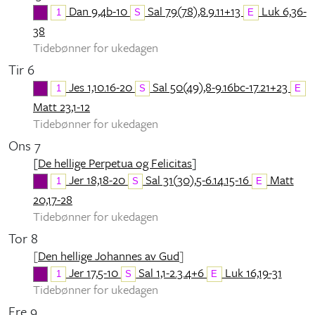
Dan 9,4b-10
Sal 79(78),8.9.11+13
Luk 6,36-
1
S
E
38
Tidebønner for ukedagen
Tir 6
Jes 1,10.16-20
Sal 50(49),8-9.16bc-17.21+23
1
S
E
Matt 23,1-12
Tidebønner for ukedagen
Ons 7
[
De hellige Perpetua og Felicitas
]
Jer 18,18-20
Sal 31(30),5-6.14.15-16
Matt
1
S
E
20,17-28
Tidebønner for ukedagen
Tor 8
[
Den hellige Johannes av Gud
]
Jer 17,5-10
Sal 1,1-2.3.4+6
Luk 16,19-31
1
S
E
Tidebønner for ukedagen
Fre 9