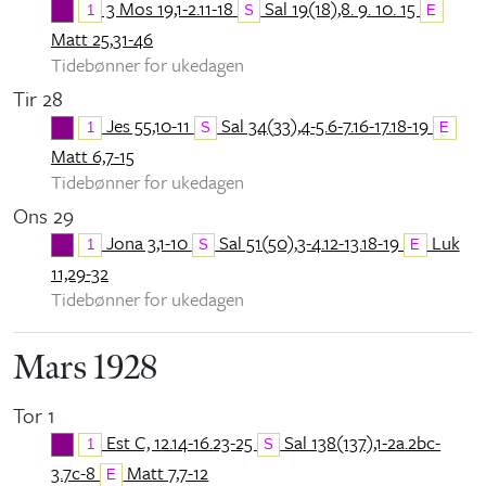
3 Mos 19,1-2.11-18
Sal 19(18),8. 9. 10. 15
1
S
E
Matt 25,31-46
Tidebønner for ukedagen
Tir 28
Jes 55,10-11
Sal 34(33),4-5.6-7.16-17.18-19
1
S
E
Matt 6,7-15
Tidebønner for ukedagen
Ons 29
Jona 3,1-10
Sal 51(50),3-4.12-13.18-19
Luk
1
S
E
11,29-32
Tidebønner for ukedagen
Mars 1928
Tor 1
Est C, 12.14-16.23-25
Sal 138(137),1-2a.2bc-
1
S
3.7c-8
Matt 7,7-12
E