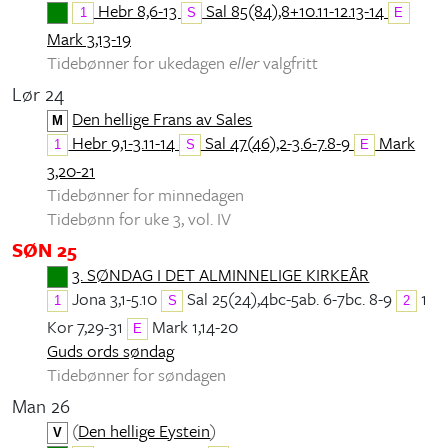
Hebr 8,6-13
Sal 85(84),8+10.11-12.13-14
1
S
E
Mark 3,13-19
Tidebønner for ukedagen
eller
valgfritt
Lør 24
Den hellige Frans av Sales
M
Hebr 9,1-3.11-14
Sal 47(46),2-3.6-7.8-9
Mark
1
S
E
3,20-21
Tidebønner for minnedagen
Tidebønn for uke 3, vol. IV
SØN 25
3. SØNDAG I DET ALMINNELIGE KIRKEÅR
Jona 3,1-5.10
Sal 25(24),4bc-5ab. 6-7bc. 8-9
1
1
S
2
Kor 7,29-31
Mark 1,14-20
E
Guds ords søndag
Tidebønner for søndagen
Man 26
(
Den hellige Eystein
)
V