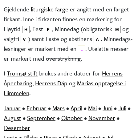
Gjeldende
liturgiske farge
er angitt med en farget
firkant. Inne i firkanten finnes en markering for
Høytid
, Fest
, Minne­dag (obliga­torisk
og
H
F
M
valg­fri
) samt Faste og abstinens
. Minnedags­
V
A
lesninger er markert med en
. Utelatte messer
L
er markert med
overstrykning
.
I
Tromsø stift
brukes andre datoer for
Herrens
Åpenbaring
,
Herrens Dåp
og
Marias opptagelse i
Himmelen
.
Januar
•
Februar
•
Mars
•
April
•
Mai
•
Juni
•
Juli
•
August
•
September
•
Oktober
•
November
•
Desember
Faste
•
Påske
•
Pinse
•
Olsok
•
Advent
•
Jul