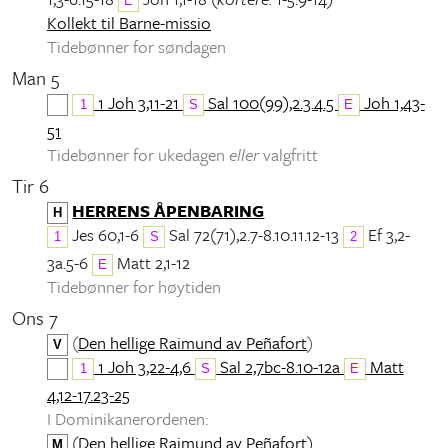
E
Kollekt til Barne-missio
Tidebønner for søndagen
Man 5
1 Joh 3,11-21
Sal 100(99),2.3.4.5
Joh 1,43-
1
S
E
51
Tidebønner for ukedagen
eller
valgfritt
Tir 6
HERRENS ÅPENBARING
H
Jes 60,1-6
Sal 72(71),2.7-8.10.11.12-13
Ef 3,2-
1
S
2
3a.5-6
Matt 2,1-12
E
Tidebønner for høytiden
Ons 7
(
Den hellige Raimund av Peñafort
)
V
1 Joh 3,22-4,6
Sal 2,7bc-8.10-12a
Matt
1
S
E
4,12-17.23-25
I Dominikanerordenen:
(
Den hellige Raimund av Peñafort
)
M