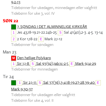
9,2-13
Tidebønner for ukedagen, minnedagen
eller
valgfritt
Tidebønn for uke 3, vol. IV
SØN 22
7. SØNDAG I DET ALMINNELIGE KIRKEÅR
Jes 43,18-19.21-22.24b-25
Sal 41(40),2-3. 4-5. 13-14
1
S
2 Kor 1,18-22
Mark 2,1-12
2
E
Tidebønner for søndagen
Man 23
Den hellige Polykarp
M
Sir 1,1-8
Sal 93(92),1ab.1c-2.5
Mark 9,14-29
1
S
E
Tidebønner for minnedagen
Tir 24
Sir 2,1-11
Sal 37(36),3-4.18-19.27-28.39-40
1
S
E
Mark 9,30-37
Tidebønner for ukedagen
eller
valgfritt
Tidebønn for uke 4, vol. II