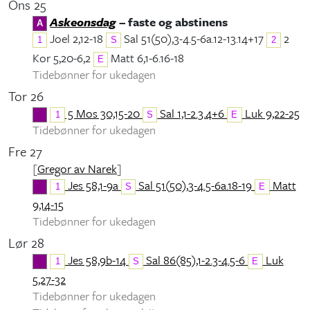
Ons 25
Askeonsdag
– faste og abstinens
A
Joel 2,12-18
Sal 51(50),3-4.5-6a.12-13.14+17
2
1
S
2
Kor 5,20-6,2
Matt 6,1-6.16-18
E
Tidebønner for ukedagen
Tor 26
5 Mos 30,15-20
Sal 1,1-2.3.4+6
Luk 9,22-25
1
S
E
Tidebønner for ukedagen
Fre 27
[
Gregor av Narek
]
Jes 58,1-9a
Sal 51(50),3-4.5-6a.18-19
Matt
1
S
E
9,14-15
Tidebønner for ukedagen
Lør 28
Jes 58,9b-14
Sal 86(85),1-2.3-4.5-6
Luk
1
S
E
5,27-32
Tidebønner for ukedagen