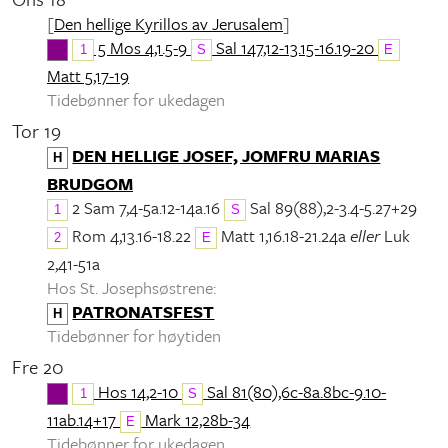
[
Den hellige Kyrillos av Jerusalem
]
5 Mos 4,1.5-9
Sal 147,12-13.15-16.19-20
1
S
E
Matt 5,17-19
Tidebønner for ukedagen
Tor 19
DEN HELLIGE JOSEF, JOMFRU MARIAS
H
BRUDGOM
2 Sam 7,4-5a.12-14a.16
Sal 89(88),2-3.4-5.27+29
1
S
Rom 4,13.16-18.22
Matt 1,16.18-21.24a
eller
Luk
2
E
2,41-51a
Hos St. Josephsøstrene:
PATRONATSFEST
H
Tidebønner for høytiden
Fre 20
Hos 14,2-10
Sal 81(80),6c-8a.8bc-9.10-
1
S
11ab.14+17
Mark 12,28b-34
E
Tidebønner for ukedagen