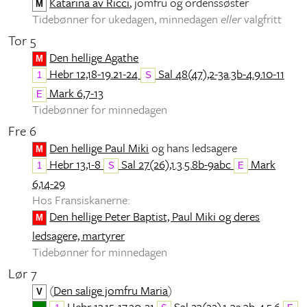
Katarina av Ricci
, jomfru og ordenssøster
M
Tidebønner for ukedagen, minnedagen
eller
valgfritt
Tor 5
Den hellige Agathe
M
Hebr 12,18-19.21-24
Sal 48(47),2-3a.3b-4.9.10-11
1
S
Mark 6,7-13
E
Tidebønner for minnedagen
Fre 6
Den hellige Paul Miki
og hans ledsagere
M
Hebr 13,1-8
Sal 27(26),1.3.5.8b-9abc
Mark
1
S
E
6,14-29
Hos Fransiskanerne:
Den hellige Peter Baptist, Paul Miki og deres
M
ledsagere, martyrer
Tidebønner for minnedagen
Lør 7
(
Den salige jomfru Maria
)
V
Hebr 13,15-17,20-21
Sal 23(22),1-3a.3b-4.5.6