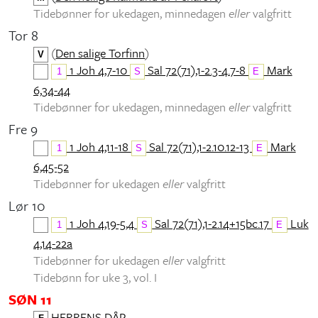
Tidebønner for ukedagen, minnedagen
eller
valgfritt
Tor 8
(
Den salige Torfinn
)
V
1 Joh 4,7-10
Sal 72(71),1-2.3-4.7-8
Mark
1
S
E
6,34-44
Tidebønner for ukedagen, minnedagen
eller
valgfritt
Fre 9
1 Joh 4,11-18
Sal 72(71),1-2.10.12-13
Mark
1
S
E
6,45-52
Tidebønner for ukedagen
eller
valgfritt
Lør 10
1 Joh 4,19-5,4
Sal 72(71),1-2.14+15bc.17
Luk
1
S
E
4,14-22a
Tidebønner for ukedagen
eller
valgfritt
Tidebønn for uke 3, vol. I
SØN 11
HERRENS DÅP