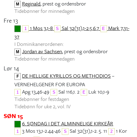
Reginald
, prest og ordensbror
M
Tidebønner for minnedagen
Fre 13
1 Mos 3,1-8
Sal 32(31),1-2.5.6.7
Mark 7,31-
1
S
E
37
I Dominikanerordenen:
Jordan av Sachsen
, prest og ordensbror
M
Tidebønner for minnedagen
Lør 14
DE HELLIGE KYRILLOS OG METHODIOS
–
F
VERNEHELGENER FOR EUROPA
Apg 13,46-49
Sal 116,1. 2
Luk 10,1-9
1
S
E
Tidebønner for festdagen
Tidebønn for uke 2, vol. IV
SØN 15
6. SØNDAG I DET ALMINNELIGE KIRKEÅR
3 Mos 13,1-2.44-46
Sal 32(31),1-2. 5. 11
1 Kor
1
S
2