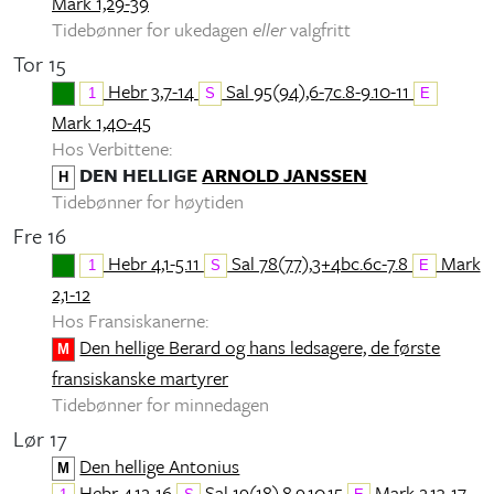
Mark 1,29-39
Tidebønner for ukedagen
eller
valgfritt
Tor 15
Hebr 3,7-14
Sal 95(94),6-7c.8-9.10-11
1
S
E
Mark 1,40-45
Hos Verbittene:
DEN HELLIGE
ARNOLD JANSSEN
H
Tidebønner for høytiden
Fre 16
Hebr 4,1-5.11
Sal 78(77),3+4bc.6c-7.8
Mark
1
S
E
2,1-12
Hos Fransiskanerne:
Den hellige Berard og hans ledsagere, de første
M
fransiskanske martyrer
Tidebønner for minnedagen
Lør 17
Den hellige Antonius
M
Hebr 4,12-16
Sal 19(18),8.9.10.15
Mark 2,13-17