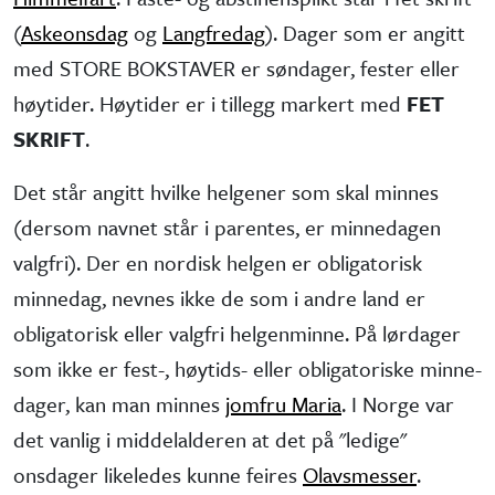
(
Askeonsdag
og
Langfredag
). Dager som er angitt
med STORE BOKSTAVER er søndager, fester eller
høytider. Høytider er i tillegg markert med
FET
SKRIFT
.
Det står angitt hvilke helgener som skal minnes
(dersom navnet står i parentes, er minne­dagen
valgfri). Der en nordisk helgen er obliga­torisk
minne­dag, nevnes ikke de som i andre land er
obliga­torisk eller valgfri helgen­minne. På lørdager
som ikke er fest-, høytids- eller obliga­toriske minne­
dager, kan man minnes
jomfru Maria
. I Norge var
det vanlig i middel­alderen at det på "ledige"
onsdager like­ledes kunne feires
Olavsmesser
.