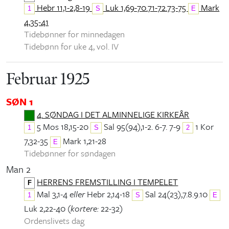
Hebr 11,1-2,8-19
Luk 1,69-70.71-72.73-75
Mark
1
S
E
4,35-41
Tidebønner for minnedagen
Tidebønn for uke 4, vol. IV
Februar 1925
SØN 1
4. SØNDAG I DET ALMINNELIGE KIRKEÅR
5 Mos 18,15-20
Sal 95(94),1-2. 6-7. 7-9
1 Kor
1
S
2
7,32-35
Mark 1,21-28
E
Tidebønner for søndagen
Man 2
HERRENS FREMSTILLING I TEMPELET
F
Mal 3,1-4
eller
Hebr 2,14-18
Sal 24(23),7.8.9.10
1
S
E
Luk 2,22-40 (
kortere:
22-32)
Ordenslivets dag