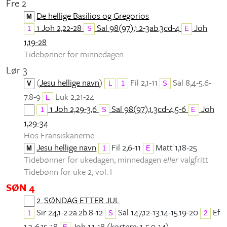
Fre 2
De hellige Basilios og Gregorios
M
1 Joh 2,22-28
Sal 98(97),1.2-3ab.3cd-4
Joh
1
S
E
1,19-28
Tidebønner for minnedagen
Lør 3
(
Jesu hellige navn
)
Fil 2,1-11
Sal 8,4-5.6-
V
L
1
S
7.8-9
Luk 2,21-24
E
1 Joh 2,29-3,6
Sal 98(97),1.3cd-4.5-6
Joh
1
S
E
1,29-34
Hos Fransiskanerne:
Jesu hellige navn
Fil 2,6-11
Matt 1,18-25
M
1
E
Tidebønner for ukedagen, minnedagen
eller
valgfritt
Tidebønn for uke 2, vol. I
SØN 4
2. SØNDAG ETTER JUL
Sir 24,1-2.2a.2b.8-12
Sal 147,12-13.14-15.19-20
Ef
1
S
2
1,3-6.15-18
Joh 1,1-18 (
kortere:
1-5.9-14)