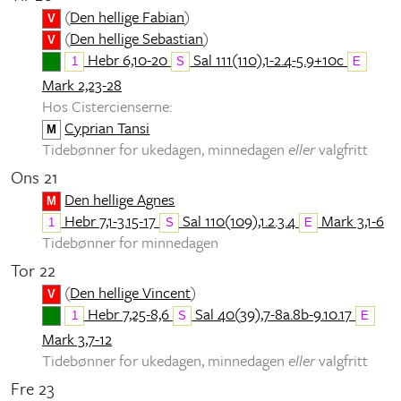
(
Den hellige Fabian
)
V
(
Den hellige Sebastian
)
V
Hebr 6,10-20
Sal 111(110),1-2.4-5.9+10c
1
S
E
Mark 2,23-28
Hos Cistercienserne:
Cyprian Tansi
M
Tidebønner for ukedagen, minnedagen
eller
valgfritt
Ons 21
Den hellige Agnes
M
Hebr 7,1-3.15-17
Sal 110(109),1.2.3.4
Mark 3,1-6
1
S
E
Tidebønner for minnedagen
Tor 22
(
Den hellige Vincent
)
V
Hebr 7,25-8,6
Sal 40(39),7-8a.8b-9.10.17
1
S
E
Mark 3,7-12
Tidebønner for ukedagen, minnedagen
eller
valgfritt
Fre 23