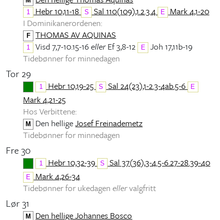
M
Hebr 10,11-18
Sal 110(109),1.2.3.4
Mark 4,1-20
1
S
E
I Dominikanerordenen:
THOMAS AV AQUINAS
F
Visd 7,7-10.15-16
eller
Ef 3,8-12
Joh 17,11b-19
1
E
Tidebønner for minnedagen
Tor 29
Hebr 10,19-25
Sal 24(23),1-2.3-4ab.5-6
1
S
E
Mark 4,21-25
Hos Verbittene:
Den hellige
Josef Freinademetz
M
Tidebønner for minnedagen
Fre 30
Hebr 10,32-39
Sal 37(36),3-4.5-6.27-28.39-40
1
S
Mark 4,26-34
E
Tidebønner for ukedagen
eller
valgfritt
Lør 31
Den hellige Johannes Bosco
M