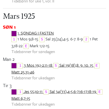
Tidebønn for uke 1, vol. II
Mars 1925
SØN 1
1. SØNDAG I FASTEN
1 Mos 9,8-15
Sal 25(24),4-5. 6-7. 8-9
1 Pet
1
S
2
3,18-22
Mark 1,12-15
E
Tidebønner for søndagen
Man 2
3 Mos 19,1-2.11-18
Sal 19(18),8. 9. 10. 15
1
S
E
Matt 25,31-46
Tidebønner for ukedagen
Tir 3
Jes 55,10-11
Sal 34(33),4-5.6-7.16-17.18-19
1
S
E
Matt 6,7-15
Tidebønner for ukedagen