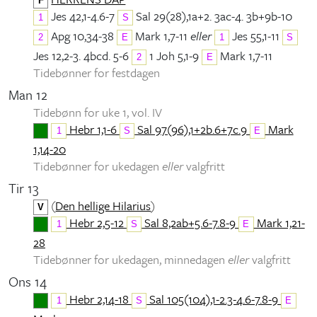
F
Jes 42,1-4.6-7
Sal 29(28),1a+2. 3ac-4. 3b+9b-10
1
S
Apg 10,34-38
Mark 1,7-11
eller
Jes 55,1-11
2
E
1
S
Jes 12,2-3. 4bcd. 5-6
1 Joh 5,1-9
Mark 1,7-11
2
E
Tidebønner for festdagen
Man 12
Tidebønn for uke 1, vol. IV
Hebr 1,1-6
Sal 97(96),1+2b.6+7c.9
Mark
1
S
E
1,14-20
Tidebønner for ukedagen
eller
valgfritt
Tir 13
(
Den hellige Hilarius
)
V
Hebr 2,5-12
Sal 8,2ab+5.6-7.8-9
Mark 1,21-
1
S
E
28
Tidebønner for ukedagen, minnedagen
eller
valgfritt
Ons 14
Hebr 2,14-18
Sal 105(104),1-2.3-4.6-7.8-9
1
S
E