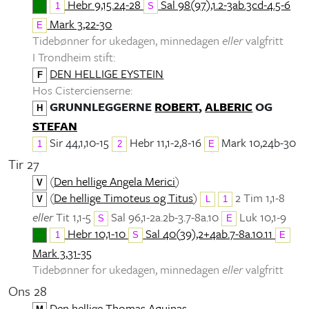
Hebr 9,15.24-28
Sal 98(97),1.2-3ab.3cd-4.5-6
1
S
Mark 3,22-30
E
Tidebønner for ukedagen, minnedagen
eller
valgfritt
I Trondheim stift:
DEN HELLIGE EYSTEIN
F
Hos Cistercienserne:
GRUNNLEGGERNE
ROBERT
,
ALBERIC
OG
H
STEFAN
Sir 44,1,10-15
Hebr 11,1-2,8-16
Mark 10,24b-30
1
2
E
Tir 27
(
Den hellige Angela Merici
)
V
(
De hellige Timoteus og Titus
)
2 Tim 1,1-8
V
L
1
eller
Tit 1,1-5
Sal 96,1-2a.2b-3.7-8a.10
Luk 10,1-9
S
E
Hebr 10,1-10
Sal 40(39),2+4ab.7-8a.10.11
1
S
E
Mark 3,31-35
Tidebønner for ukedagen, minnedagen
eller
valgfritt
Ons 28
Den hellige Thomas Aquinas