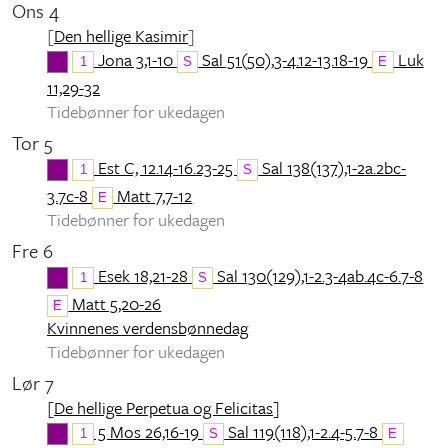
Ons 4
[
Den hellige Kasimir
]
Jona 3,1-10
Sal 51(50),3-4.12-13.18-19
Luk
1
S
E
11,29-32
Tidebønner for ukedagen
Tor 5
Est C, 12.14-16.23-25
Sal 138(137),1-2a.2bc-
1
S
3.7c-8
Matt 7,7-12
E
Tidebønner for ukedagen
Fre 6
Esek 18,21-28
Sal 130(129),1-2.3-4ab.4c-6.7-8
1
S
Matt 5,20-26
E
Kvinnenes verdensbønnedag
Tidebønner for ukedagen
Lør 7
[
De hellige Perpetua og Felicitas
]
5 Mos 26,16-19
Sal 119(118),1-2.4-5.7-8
1
S
E