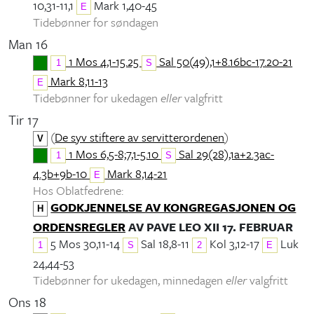
10,31-11,1
Mark 1,40-45
E
Tidebønner for søndagen
Man 16
1 Mos 4,1-15.25
Sal 50(49),1+8.16bc-17.20-21
1
S
Mark 8,11-13
E
Tidebønner for ukedagen
eller
valgfritt
Tir 17
(
De syv stiftere av servitterordenen
)
V
1 Mos 6,5-8;7,1-5.10
Sal 29(28),1a+2.3ac-
1
S
4.3b+9b-10
Mark 8,14-21
E
Hos Oblatfedrene:
GODKJENNELSE AV KONGREGASJONEN OG
H
ORDENSREGLER
AV PAVE LEO XII 17. FEBRUAR
5 Mos 30,11-14
Sal 18,8-11
Kol 3,12-17
Luk
1
S
2
E
24,44-53
Tidebønner for ukedagen, minnedagen
eller
valgfritt
Ons 18