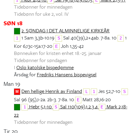
1
S
E
Tidebønner for minnedagen
Tidebønn for uke 2, vol. IV
SØN 18
2. SØNDAG I DET ALMINNELIGE KIRKEÅR
1 Sam 3,3b-10.19
Sal 40(39),2+4ab. 7-8a. 10
1
1
S
2
Kor 6,13c-15a.17-20
Joh 1,35-42
E
Bønneuken for kristen enhet 18.-25. januar
Tidebønner for søndagen
I
Oslo katolske bispedømme
:
Årsdag for
Fredriks Hansens bispevigsel
Man 19
Den hellige Henrik av Finland
Jes 52,7-10
M
L
1
S
Sal 96 (95),1-2a. 2b-3. 7-8a. 10
Matt 28,16-20
E
Hebr 5,1-10
Sal 110(109),1.2.3.4
Mark 2,18-
1
S
E
22
Tidebønner for minnedagen
Tir 20