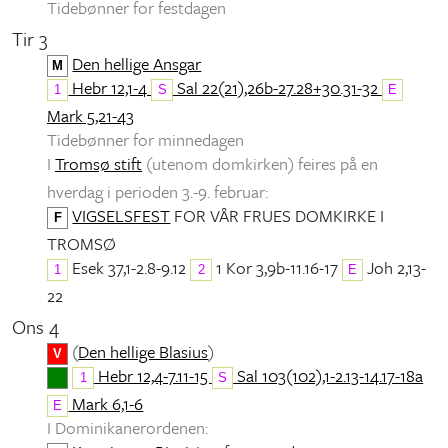
Tidebønner for festdagen
Tir 3
Den hellige Ansgar
M
Hebr 12,1-4
Sal 22(21),26b-27.28+30.31-32
1
S
E
Mark 5,21-43
Tidebønner for minnedagen
I
Tromsø stift
(utenom domkirken) feires på en
hverdag i perioden 3.-9. februar:
VIGSELSFEST
FOR VÅR FRUES DOMKIRKE I
F
TROMSØ
Esek 37,1-2.8-9.12
1 Kor 3,9b-11.16-17
Joh 2,13-
1
2
E
22
Ons 4
(
Den hellige Blasius
)
V
Hebr 12,4-7.11-15
Sal 103(102),1-2.13-14.17-18a
1
S
Mark 6,1-6
E
I Dominikanerordenen: