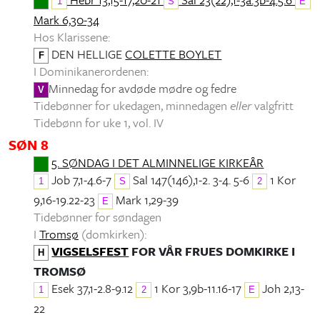
1
S
E
Mark 6,30-34
Hos Klarissene:
DEN HELLIGE
COLETTE BOYLET
F
I Dominikanerordenen:
Minnedag for avdøde mødre og fedre
V
Tidebønner for ukedagen, minnedagen
eller
valgfritt
Tidebønn for uke 1, vol. IV
SØN 8
5. SØNDAG I DET ALMINNELIGE KIRKEÅR
Job 7,1-4.6-7
Sal 147(146),1-2. 3-4. 5-6
1 Kor
1
S
2
9,16-19.22-23
Mark 1,29-39
E
Tidebønner for søndagen
I
Tromsø
(domkirken):
VIGSELSFEST
FOR VÅR FRUES DOMKIRKE I
H
TROMSØ
Esek 37,1-2.8-9.12
1 Kor 3,9b-11.16-17
Joh 2,13-
1
2
E
22