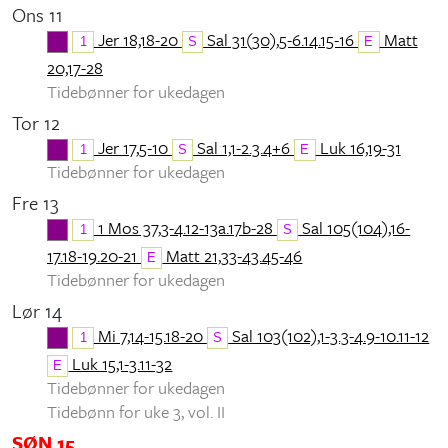
Ons 11
Jer 18,18-20
Sal 31(30),5-6.14.15-16
Matt
1
S
E
20,17-28
Tidebønner for ukedagen
Tor 12
Jer 17,5-10
Sal 1,1-2.3.4+6
Luk 16,19-31
1
S
E
Tidebønner for ukedagen
Fre 13
1 Mos 37,3-4.12-13a.17b-28
Sal 105(104),16-
1
S
17.18-19.20-21
Matt 21,33-43.45-46
E
Tidebønner for ukedagen
Lør 14
Mi 7,14-15.18-20
Sal 103(102),1-3.3-4.9-10.11-12
1
S
Luk 15,1-3.11-32
E
Tidebønner for ukedagen
Tidebønn for uke 3, vol. II
SØN 15