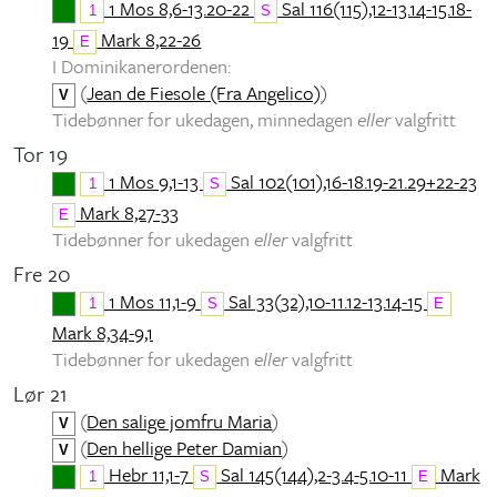
1 Mos 8,6-13.20-22
Sal 116(115),12-13.14-15.18-
1
S
19
Mark 8,22-26
E
I Dominikanerordenen:
(
Jean de Fiesole (Fra Angelico)
)
V
Tidebønner for ukedagen, minnedagen
eller
valgfritt
Tor 19
1 Mos 9,1-13
Sal 102(101),16-18.19-21.29+22-23
1
S
Mark 8,27-33
E
Tidebønner for ukedagen
eller
valgfritt
Fre 20
1 Mos 11,1-9
Sal 33(32),10-11.12-13.14-15
1
S
E
Mark 8,34-9,1
Tidebønner for ukedagen
eller
valgfritt
Lør 21
(
Den salige jomfru Maria
)
V
(
Den hellige Peter Damian
)
V
Hebr 11,1-7
Sal 145(144),2-3.4-5.10-11
Mark
1
S
E