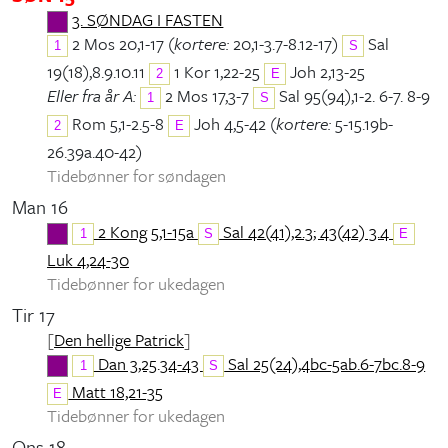
3. SØNDAG I FASTEN
2 Mos 20,1-17 (
kortere:
20,1-3.7-8.12-17)
Sal
1
S
19(18),8.9.10.11
1 Kor 1,22-25
Joh 2,13-25
2
E
Eller fra år A:
2 Mos 17,3-7
Sal 95(94),1-2. 6-7. 8-9
1
S
Rom 5,1-2.5-8
Joh 4,5-42 (
kortere:
5-15.19b-
2
E
26.39a.40-42)
Tidebønner for søndagen
Man 16
2 Kong 5,1-15a
Sal 42(41),2.3; 43(42) 3.4
1
S
E
Luk 4,24-30
Tidebønner for ukedagen
Tir 17
[
Den hellige Patrick
]
Dan 3,25.34-43
Sal 25(24),4bc-5ab.6-7bc.8-9
1
S
Matt 18,21-35
E
Tidebønner for ukedagen
Ons 18