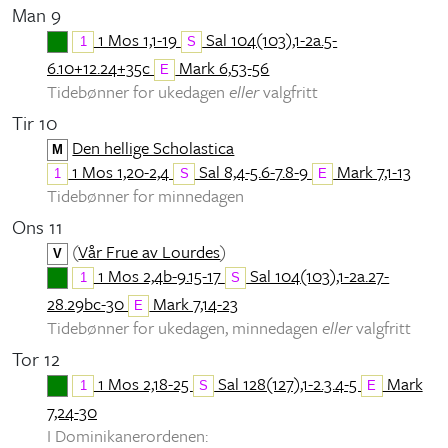
Man 9
1 Mos 1,1-19
Sal 104(103),1-2a.5-
1
S
6.10+12.24+35c
Mark 6,53-56
E
Tidebønner for ukedagen
eller
valgfritt
Tir 10
Den hellige Scholastica
M
1 Mos 1,20-2,4
Sal 8,4-5.6-7.8-9
Mark 7,1-13
1
S
E
Tidebønner for minnedagen
Ons 11
(
Vår Frue av Lourdes
)
V
1 Mos 2,4b-9.15-17
Sal 104(103),1-2a.27-
1
S
28.29bc-30
Mark 7,14-23
E
Tidebønner for ukedagen, minnedagen
eller
valgfritt
Tor 12
1 Mos 2,18-25
Sal 128(127),1-2.3.4-5
Mark
1
S
E
7,24-30
I Dominikanerordenen: