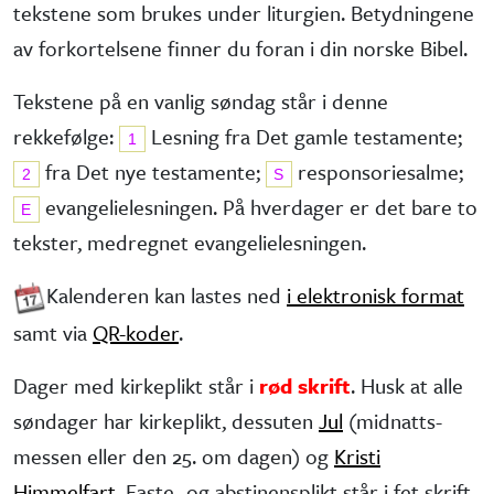
tekstene som brukes under liturgien. Betydningene
av forkortelsene finner du foran i din norske Bibel.
Tekstene på en vanlig søndag står i denne
rekkefølge:
Lesning fra Det gamle testa­mente;
1
fra Det nye testa­mente;
responsorie­salme;
2
S
evangelie­lesningen. På hverdager er det bare to
E
tekster, medregnet evangelielesningen.
Kalenderen kan lastes ned
i elektronisk format
samt via
QR-koder
.
Dager med kirkeplikt står i
rød skrift
. Husk at alle
søndager har kirke­plikt, dessuten
Jul
(midnatts­
messen eller den 25. om dagen) og
Kristi
Himmelfart
. Faste- og abstinens­plikt står i fet skrift