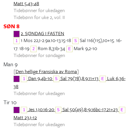
Matt 5,43-48
Tidebønner for ukedagen
Tidebønn for uke 2, vol. II
SØN 8
2. SØNDAG I FASTEN
1 Mos 22,1-2.9a.10-13.15-18
Sal 116(115),10+15. 16-
1
S
17. 18-19
Rom 8,31b-34
Mark 9,2-10
2
E
Tidebønner for søndagen
Man 9
[
Den hellige Fransiska av Roma
]
Dan 9,4b-10
Sal 79(78),8.9.11+13
Luk 6,36-
1
S
E
38
Tidebønner for ukedagen
Tir 10
Jes 1,10.16-20
Sal 50(49),8-9.16bc-17.21+23
1
S
E
Matt 23,1-12
Tidebønner for ukedagen