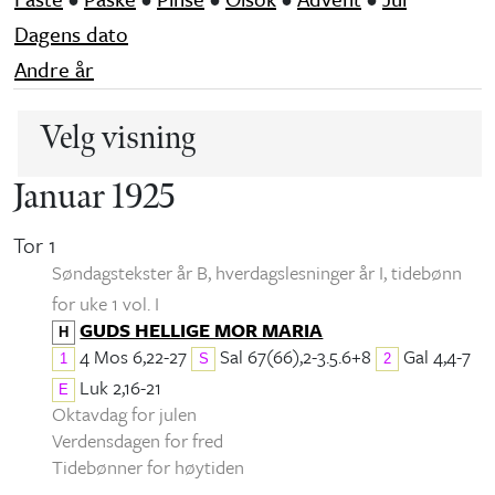
Dagens dato
Andre år
Velg visning
Januar 1925
Tor 1
Søndagstekster år B, hverdagslesninger år I
, tidebønn
for uke 1 vol. I
GUDS HELLIGE MOR MARIA
H
4 Mos 6,22-27
Sal 67(66),2-3.5.6+8
Gal 4,4-7
1
S
2
Luk 2,16-21
E
Oktavdag for julen
Verdensdagen for fred
Tidebønner for høytiden