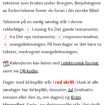
tekstene som brukes under liturgien. Betydningene
av forkortelsene finner du foran i din norske Bibel.
Tekstene på en vanlig søndag står i denne
rekkefølge:
Lesning fra Det gamle testa­mente;
1
fra Det nye testa­mente;
responsorie­salme;
2
S
evangelie­lesningen. På hverdager er det bare to
E
tekster, medregnet evangelielesningen.
Kalenderen kan lastes ned
i elektronisk format
samt via
QR-koder
.
Dager med kirkeplikt står i
rød skrift
. Husk at alle
søndager har kirke­plikt, dessuten
Jul
(midnatts­
messen eller den 25. om dagen) og
Kristi
Himmelfart
. Faste- og abstinens­plikt står i fet skrift