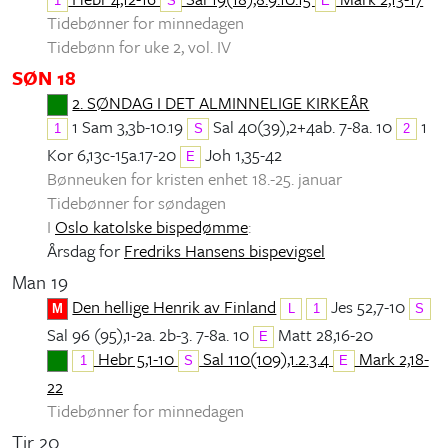
1
S
E
Tidebønner for minnedagen
Tidebønn for uke 2, vol. IV
SØN 18
2. SØNDAG I DET ALMINNELIGE KIRKEÅR
1 Sam 3,3b-10.19
Sal 40(39),2+4ab. 7-8a. 10
1
1
S
2
Kor 6,13c-15a.17-20
Joh 1,35-42
E
Bønneuken for kristen enhet 18.-25. januar
Tidebønner for søndagen
I
Oslo katolske bispedømme
:
Årsdag for
Fredriks Hansens bispevigsel
Man 19
Den hellige Henrik av Finland
Jes 52,7-10
M
L
1
S
Sal 96 (95),1-2a. 2b-3. 7-8a. 10
Matt 28,16-20
E
Hebr 5,1-10
Sal 110(109),1.2.3.4
Mark 2,18-
1
S
E
22
Tidebønner for minnedagen
Tir 20