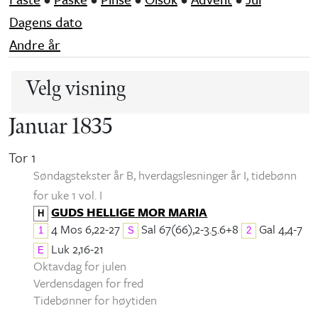
Dagens dato
Andre år
Velg visning
Januar 1835
Tor 1
Søndagstekster år B, hverdagslesninger år I
, tidebønn
for uke 1 vol. I
GUDS HELLIGE MOR MARIA
H
4 Mos 6,22-27
Sal 67(66),2-3.5.6+8
Gal 4,4-7
1
S
2
Luk 2,16-21
E
Oktavdag for julen
Verdensdagen for fred
Tidebønner for høytiden