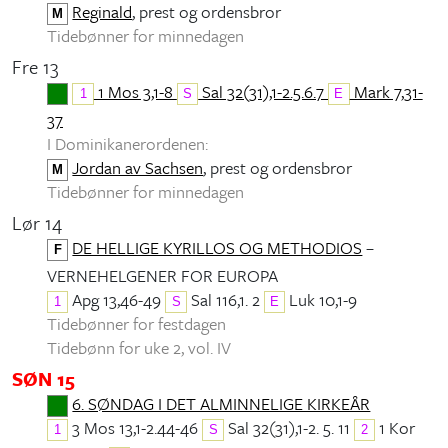
Reginald
, prest og ordensbror
M
Tidebønner for minnedagen
Fre 13
1 Mos 3,1-8
Sal 32(31),1-2.5.6.7
Mark 7,31-
1
S
E
37
I Dominikanerordenen:
Jordan av Sachsen
, prest og ordensbror
M
Tidebønner for minnedagen
Lør 14
DE HELLIGE KYRILLOS OG METHODIOS
–
F
VERNEHELGENER FOR EUROPA
Apg 13,46-49
Sal 116,1. 2
Luk 10,1-9
1
S
E
Tidebønner for festdagen
Tidebønn for uke 2, vol. IV
SØN 15
6. SØNDAG I DET ALMINNELIGE KIRKEÅR
3 Mos 13,1-2.44-46
Sal 32(31),1-2. 5. 11
1 Kor
1
S
2