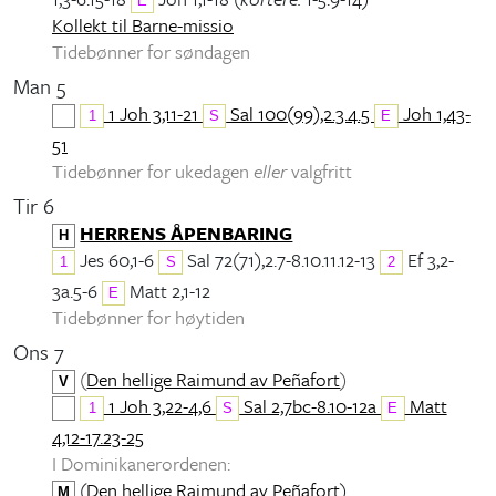
E
Kollekt til Barne-missio
Tidebønner for søndagen
Man 5
1 Joh 3,11-21
Sal 100(99),2.3.4.5
Joh 1,43-
1
S
E
51
Tidebønner for ukedagen
eller
valgfritt
Tir 6
HERRENS ÅPENBARING
H
Jes 60,1-6
Sal 72(71),2.7-8.10.11.12-13
Ef 3,2-
1
S
2
3a.5-6
Matt 2,1-12
E
Tidebønner for høytiden
Ons 7
(
Den hellige Raimund av Peñafort
)
V
1 Joh 3,22-4,6
Sal 2,7bc-8.10-12a
Matt
1
S
E
4,12-17.23-25
I Dominikanerordenen:
(
Den hellige Raimund av Peñafort
)
M