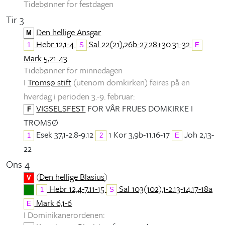
Tidebønner for festdagen
Tir 3
Den hellige Ansgar
M
Hebr 12,1-4
Sal 22(21),26b-27.28+30.31-32
1
S
E
Mark 5,21-43
Tidebønner for minnedagen
I
Tromsø stift
(utenom domkirken) feires på en
hverdag i perioden 3.-9. februar:
VIGSELSFEST
FOR VÅR FRUES DOMKIRKE I
F
TROMSØ
Esek 37,1-2.8-9.12
1 Kor 3,9b-11.16-17
Joh 2,13-
1
2
E
22
Ons 4
(
Den hellige Blasius
)
V
Hebr 12,4-7.11-15
Sal 103(102),1-2.13-14.17-18a
1
S
Mark 6,1-6
E
I Dominikanerordenen: