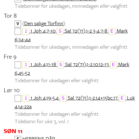
Tidebønner for ukedagen, minnedagen
eller
valgfritt
Tor 8
(
Den salige Torfinn
)
V
1 Joh 4,7-10
Sal 72(71),1-2.3-4.7-8
Mark
1
S
E
6,34-44
Tidebønner for ukedagen, minnedagen
eller
valgfritt
Fre 9
1 Joh 4,11-18
Sal 72(71),1-2.10.12-13
Mark
1
S
E
6,45-52
Tidebønner for ukedagen
eller
valgfritt
Lør 10
1 Joh 4,19-5,4
Sal 72(71),1-2.14+15bc.17
Luk
1
S
E
4,14-22a
Tidebønner for ukedagen
eller
valgfritt
Tidebønn for uke 3, vol. I
SØN 11
HERRENS DÅP