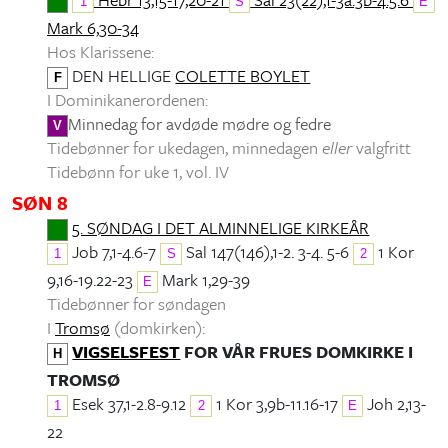
1
S
E
Mark 6,30-34
Hos Klarissene:
DEN HELLIGE
COLETTE BOYLET
F
I Dominikanerordenen:
Minnedag for avdøde mødre og fedre
V
Tidebønner for ukedagen, minnedagen
eller
valgfritt
Tidebønn for uke 1, vol. IV
SØN 8
5. SØNDAG I DET ALMINNELIGE KIRKEÅR
Job 7,1-4.6-7
Sal 147(146),1-2. 3-4. 5-6
1 Kor
1
S
2
9,16-19.22-23
Mark 1,29-39
E
Tidebønner for søndagen
I
Tromsø
(domkirken):
VIGSELSFEST
FOR VÅR FRUES DOMKIRKE I
H
TROMSØ
Esek 37,1-2.8-9.12
1 Kor 3,9b-11.16-17
Joh 2,13-
1
2
E
22