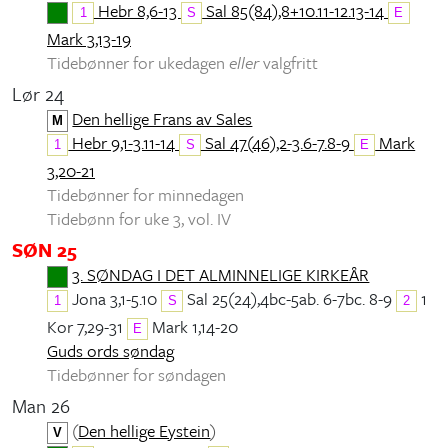
Hebr 8,6-13
Sal 85(84),8+10.11-12.13-14
1
S
E
Mark 3,13-19
Tidebønner for ukedagen
eller
valgfritt
Lør 24
Den hellige Frans av Sales
M
Hebr 9,1-3.11-14
Sal 47(46),2-3.6-7.8-9
Mark
1
S
E
3,20-21
Tidebønner for minnedagen
Tidebønn for uke 3, vol. IV
SØN 25
3. SØNDAG I DET ALMINNELIGE KIRKEÅR
Jona 3,1-5.10
Sal 25(24),4bc-5ab. 6-7bc. 8-9
1
1
S
2
Kor 7,29-31
Mark 1,14-20
E
Guds ords søndag
Tidebønner for søndagen
Man 26
(
Den hellige Eystein
)
V