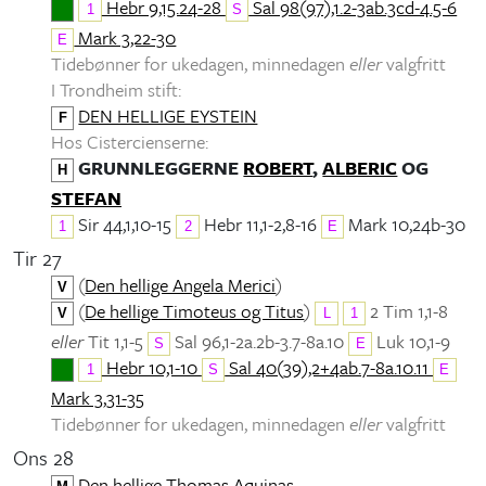
Hebr 9,15.24-28
Sal 98(97),1.2-3ab.3cd-4.5-6
1
S
Mark 3,22-30
E
Tidebønner for ukedagen, minnedagen
eller
valgfritt
I Trondheim stift:
DEN HELLIGE EYSTEIN
F
Hos Cistercienserne:
GRUNNLEGGERNE
ROBERT
,
ALBERIC
OG
H
STEFAN
Sir 44,1,10-15
Hebr 11,1-2,8-16
Mark 10,24b-30
1
2
E
Tir 27
(
Den hellige Angela Merici
)
V
(
De hellige Timoteus og Titus
)
2 Tim 1,1-8
V
L
1
eller
Tit 1,1-5
Sal 96,1-2a.2b-3.7-8a.10
Luk 10,1-9
S
E
Hebr 10,1-10
Sal 40(39),2+4ab.7-8a.10.11
1
S
E
Mark 3,31-35
Tidebønner for ukedagen, minnedagen
eller
valgfritt
Ons 28
Den hellige Thomas Aquinas