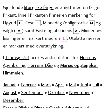
Gjeldende
liturgiske farge
er angitt med en farget
firkant. Inne i firkanten finnes en markering for
Høytid
, Fest
, Minne­dag (obliga­torisk
og
H
F
M
valg­fri
) samt Faste og abstinens
. Minnedags­
V
A
lesninger er markert med en
. Utelatte messer
L
er markert med
overstrykning
.
I
Tromsø stift
brukes andre datoer for
Herrens
Åpenbaring
,
Herrens Dåp
og
Marias opptagelse i
Himmelen
.
Januar
•
Februar
•
Mars
•
April
•
Mai
•
Juni
•
Juli
•
August
•
September
•
Oktober
•
November
•
Desember
Faste
•
Påske
•
Pinse
•
Olsok
•
Advent
•
Jul