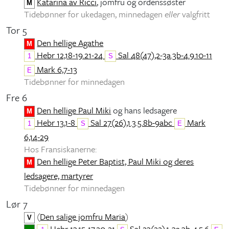
Katarina av Ricci
, jomfru og ordenssøster
M
Tidebønner for ukedagen, minnedagen
eller
valgfritt
Tor 5
Den hellige Agathe
M
Hebr 12,18-19.21-24
Sal 48(47),2-3a.3b-4.9.10-11
1
S
Mark 6,7-13
E
Tidebønner for minnedagen
Fre 6
Den hellige Paul Miki
og hans ledsagere
M
Hebr 13,1-8
Sal 27(26),1.3.5.8b-9abc
Mark
1
S
E
6,14-29
Hos Fransiskanerne:
Den hellige Peter Baptist, Paul Miki og deres
M
ledsagere, martyrer
Tidebønner for minnedagen
Lør 7
(
Den salige jomfru Maria
)
V
Hebr 13,15-17,20-21
Sal 23(22),1-3a.3b-4.5.6