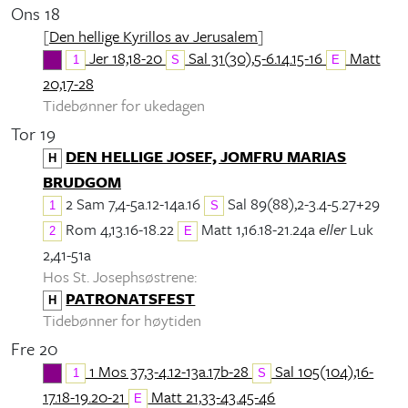
Ons 18
[
Den hellige Kyrillos av Jerusalem
]
Jer 18,18-20
Sal 31(30),5-6.14.15-16
Matt
1
S
E
20,17-28
Tidebønner for ukedagen
Tor 19
DEN HELLIGE JOSEF, JOMFRU MARIAS
H
BRUDGOM
2 Sam 7,4-5a.12-14a.16
Sal 89(88),2-3.4-5.27+29
1
S
Rom 4,13.16-18.22
Matt 1,16.18-21.24a
eller
Luk
2
E
2,41-51a
Hos St. Josephsøstrene:
PATRONATSFEST
H
Tidebønner for høytiden
Fre 20
1 Mos 37,3-4.12-13a.17b-28
Sal 105(104),16-
1
S
17.18-19.20-21
Matt 21,33-43.45-46
E