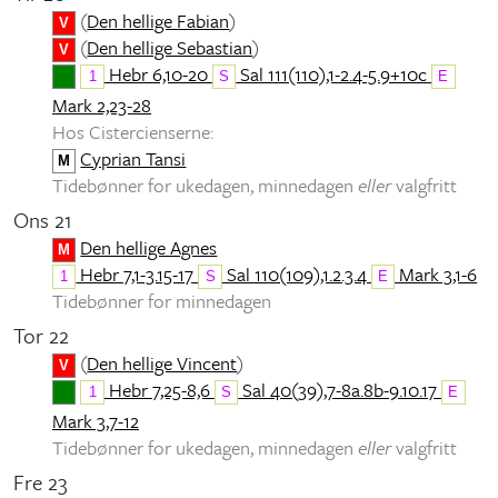
(
Den hellige Fabian
)
V
(
Den hellige Sebastian
)
V
Hebr 6,10-20
Sal 111(110),1-2.4-5.9+10c
1
S
E
Mark 2,23-28
Hos Cistercienserne:
Cyprian Tansi
M
Tidebønner for ukedagen, minnedagen
eller
valgfritt
Ons 21
Den hellige Agnes
M
Hebr 7,1-3.15-17
Sal 110(109),1.2.3.4
Mark 3,1-6
1
S
E
Tidebønner for minnedagen
Tor 22
(
Den hellige Vincent
)
V
Hebr 7,25-8,6
Sal 40(39),7-8a.8b-9.10.17
1
S
E
Mark 3,7-12
Tidebønner for ukedagen, minnedagen
eller
valgfritt
Fre 23