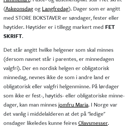
(
Askeonsdag
og
Langfredag
). Dager som er angitt
med STORE BOKSTAVER er søndager, fester eller
høytider. Høytider er i tillegg markert med
FET
SKRIFT
.
Det står angitt hvilke helgener som skal minnes
(dersom navnet står i parentes, er minne­dagen
valgfri). Der en nordisk helgen er obliga­torisk
minne­dag, nevnes ikke de som i andre land er
obliga­torisk eller valgfri helgen­minne. På lørdager
som ikke er fest-, høytids- eller obliga­toriske minne­
dager, kan man minnes
jomfru Maria
. I Norge var
det vanlig i middel­alderen at det på "ledige"
onsdager like­ledes kunne feires
Olavsmesser
.