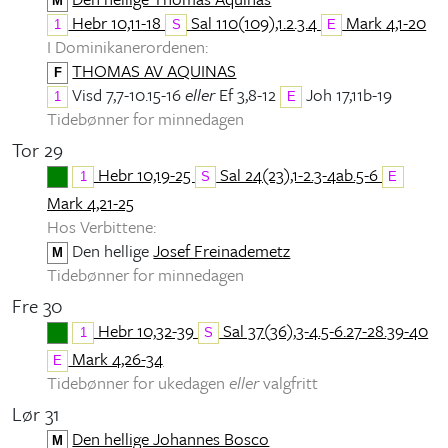
M
Hebr 10,11-18
Sal 110(109),1.2.3.4
Mark 4,1-20
1
S
E
I Dominikanerordenen:
THOMAS AV AQUINAS
F
Visd 7,7-10.15-16
eller
Ef 3,8-12
Joh 17,11b-19
1
E
Tidebønner for minnedagen
Tor 29
Hebr 10,19-25
Sal 24(23),1-2.3-4ab.5-6
1
S
E
Mark 4,21-25
Hos Verbittene:
Den hellige
Josef Freinademetz
M
Tidebønner for minnedagen
Fre 30
Hebr 10,32-39
Sal 37(36),3-4.5-6.27-28.39-40
1
S
Mark 4,26-34
E
Tidebønner for ukedagen
eller
valgfritt
Lør 31
Den hellige Johannes Bosco
M