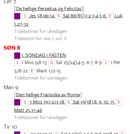
Lør 7
[
De hellige Perpetua og Felicitas
]
Jes 58,9b-14
Sal 86(85),1-2.3-4.5-6
Luk
1
S
E
5,27-32
Tidebønner for ukedagen
Tidebønn for uke 1, vol. II
SØN 8
1. SØNDAG I FASTEN
1 Mos 9,8-15
Sal 25(24),4-5. 6-7. 8-9
1 Pet
1
S
2
3,18-22
Mark 1,12-15
E
Tidebønner for søndagen
Man 9
[
Den hellige Fransiska av Roma
]
3 Mos 19,1-2.11-18
Sal 19(18),8. 9. 10. 15
1
S
E
Matt 25,31-46
Tidebønner for ukedagen
Tir 10
Jes 55,10-11
Sal 34(33),4-5.6-7.16-17.18-19