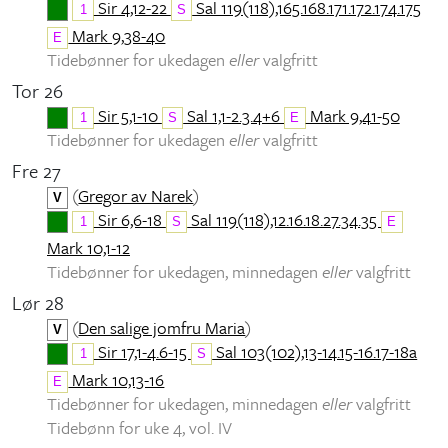
Sir 4,12-22
Sal 119(118),165.168.171.172.174.175
1
S
Mark 9,38-40
E
Tidebønner for ukedagen
eller
valgfritt
Tor 26
Sir 5,1-10
Sal 1,1-2.3.4+6
Mark 9,41-50
1
S
E
Tidebønner for ukedagen
eller
valgfritt
Fre 27
(
Gregor av Narek
)
V
Sir 6,6-18
Sal 119(118),12.16.18.27.34.35
1
S
E
Mark 10,1-12
Tidebønner for ukedagen, minnedagen
eller
valgfritt
Lør 28
(
Den salige jomfru Maria
)
V
Sir 17,1-4.6-15
Sal 103(102),13-14.15-16.17-18a
1
S
Mark 10,13-16
E
Tidebønner for ukedagen, minnedagen
eller
valgfritt
Tidebønn for uke 4, vol. IV