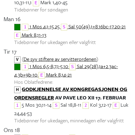
10,31-11,1
Mark 1,40-45
E
Tidebønner for søndagen
Man 16
1 Mos 4,1-15.25
Sal 50(49),1+8.16bc-17.20-21
1
S
Mark 8,11-13
E
Tidebønner for ukedagen
eller
valgfritt
Tir 17
(
De syv stiftere av servitterordenen
)
V
1 Mos 6,5-8;7,1-5.10
Sal 29(28),1a+2.3ac-
1
S
4.3b+9b-10
Mark 8,14-21
E
Hos Oblatfedrene:
GODKJENNELSE AV KONGREGASJONEN OG
H
ORDENSREGLER
AV PAVE LEO XII 17. FEBRUAR
5 Mos 30,11-14
Sal 18,8-11
Kol 3,12-17
Luk
1
S
2
E
24,44-53
Tidebønner for ukedagen, minnedagen
eller
valgfritt
Ons 18