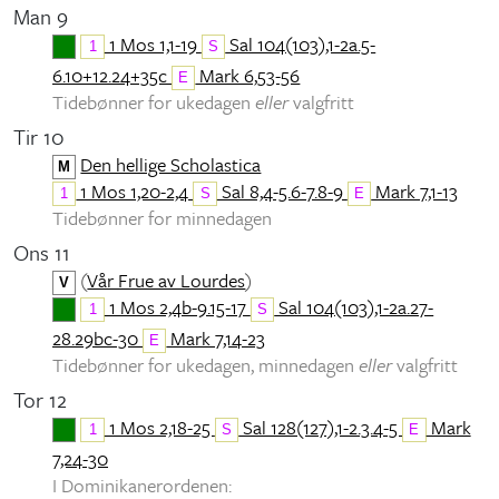
Man 9
1 Mos 1,1-19
Sal 104(103),1-2a.5-
1
S
6.10+12.24+35c
Mark 6,53-56
E
Tidebønner for ukedagen
eller
valgfritt
Tir 10
Den hellige Scholastica
M
1 Mos 1,20-2,4
Sal 8,4-5.6-7.8-9
Mark 7,1-13
1
S
E
Tidebønner for minnedagen
Ons 11
(
Vår Frue av Lourdes
)
V
1 Mos 2,4b-9.15-17
Sal 104(103),1-2a.27-
1
S
28.29bc-30
Mark 7,14-23
E
Tidebønner for ukedagen, minnedagen
eller
valgfritt
Tor 12
1 Mos 2,18-25
Sal 128(127),1-2.3.4-5
Mark
1
S
E
7,24-30
I Dominikanerordenen: