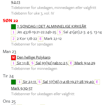
9,2-13
Tidebønner for ukedagen, minnedagen
eller
valgfritt
Tidebønn for uke 3, vol. IV
SØN 22
7. SØNDAG I DET ALMINNELIGE KIRKEÅR
Jes 43,18-19.21-22.24b-25
Sal 41(40),2-3. 4-5. 13-14
1
S
2 Kor 1,18-22
Mark 2,1-12
2
E
Tidebønner for søndagen
Man 23
Den hellige Polykarp
M
Sir 1,1-8
Sal 93(92),1ab.1c-2.5
Mark 9,14-29
1
S
E
Tidebønner for minnedagen
Tir 24
Sir 2,1-11
Sal 37(36),3-4.18-19.27-28.39-40
1
S
E
Mark 9,30-37
Tidebønner for ukedagen
eller
valgfritt
Ons 25