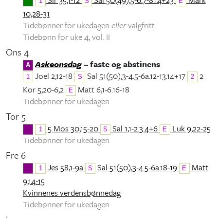
1
S
E
10,28-31
Tidebønner for ukedagen
eller
valgfritt
Tidebønn for uke 4, vol. II
Ons 4
Askeonsdag
– faste og abstinens
A
Joel 2,12-18
Sal 51(50),3-4.5-6a.12-13.14+17
2
1
S
2
Kor 5,20-6,2
Matt 6,1-6.16-18
E
Tidebønner for ukedagen
Tor 5
5 Mos 30,15-20
Sal 1,1-2.3.4+6
Luk 9,22-25
1
S
E
Tidebønner for ukedagen
Fre 6
Jes 58,1-9a
Sal 51(50),3-4.5-6a.18-19
Matt
1
S
E
9,14-15
Kvinnenes verdensbønnedag
Tidebønner for ukedagen