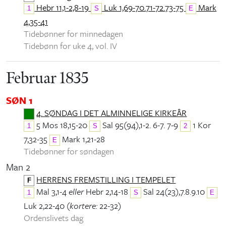
Hebr 11,1-2,8-19
Luk 1,69-70.71-72.73-75
Mark
1
S
E
4,35-41
Tidebønner for minnedagen
Tidebønn for uke 4, vol. IV
Februar 1835
SØN 1
4. SØNDAG I DET ALMINNELIGE KIRKEÅR
5 Mos 18,15-20
Sal 95(94),1-2. 6-7. 7-9
1 Kor
1
S
2
7,32-35
Mark 1,21-28
E
Tidebønner for søndagen
Man 2
HERRENS FREMSTILLING I TEMPELET
F
Mal 3,1-4
eller
Hebr 2,14-18
Sal 24(23),7.8.9.10
1
S
E
Luk 2,22-40 (
kortere:
22-32)
Ordenslivets dag