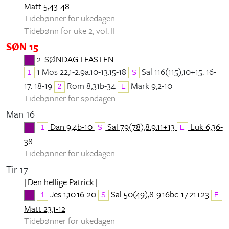
Matt 5,43-48
Tidebønner for ukedagen
Tidebønn for uke 2, vol. II
SØN 15
2. SØNDAG I FASTEN
1 Mos 22,1-2.9a.10-13.15-18
Sal 116(115),10+15. 16-
1
S
17. 18-19
Rom 8,31b-34
Mark 9,2-10
2
E
Tidebønner for søndagen
Man 16
Dan 9,4b-10
Sal 79(78),8.9.11+13
Luk 6,36-
1
S
E
38
Tidebønner for ukedagen
Tir 17
[
Den hellige Patrick
]
Jes 1,10.16-20
Sal 50(49),8-9.16bc-17.21+23
1
S
E
Matt 23,1-12
Tidebønner for ukedagen