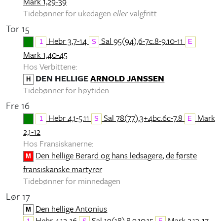
Mark 1,29-39
Tidebønner for ukedagen
eller
valgfritt
Tor 15
Hebr 3,7-14
Sal 95(94),6-7c.8-9.10-11
1
S
E
Mark 1,40-45
Hos Verbittene:
DEN HELLIGE
ARNOLD JANSSEN
H
Tidebønner for høytiden
Fre 16
Hebr 4,1-5.11
Sal 78(77),3+4bc.6c-7.8
Mark
1
S
E
2,1-12
Hos Fransiskanerne:
Den hellige Berard og hans ledsagere, de første
M
fransiskanske martyrer
Tidebønner for minnedagen
Lør 17
Den hellige Antonius
M
Hebr 4,12-16
Sal 19(18),8.9.10.15
Mark 2,13-17