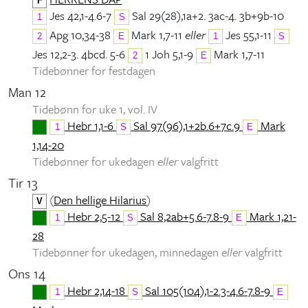
F
Jes 42,1-4.6-7
Sal 29(28),1a+2. 3ac-4. 3b+9b-10
1
S
Apg 10,34-38
Mark 1,7-11
eller
Jes 55,1-11
2
E
1
S
Jes 12,2-3. 4bcd. 5-6
1 Joh 5,1-9
Mark 1,7-11
2
E
Tidebønner for festdagen
Man 12
Tidebønn for uke 1, vol. IV
Hebr 1,1-6
Sal 97(96),1+2b.6+7c.9
Mark
1
S
E
1,14-20
Tidebønner for ukedagen
eller
valgfritt
Tir 13
(
Den hellige Hilarius
)
V
Hebr 2,5-12
Sal 8,2ab+5.6-7.8-9
Mark 1,21-
1
S
E
28
Tidebønner for ukedagen, minnedagen
eller
valgfritt
Ons 14
Hebr 2,14-18
Sal 105(104),1-2.3-4.6-7.8-9
1
S
E