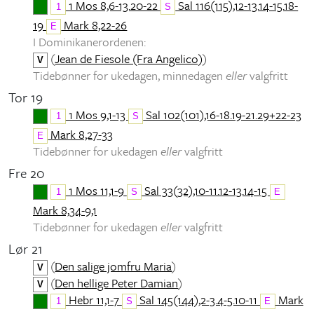
1 Mos 8,6-13.20-22
Sal 116(115),12-13.14-15.18-
1
S
19
Mark 8,22-26
E
I Dominikanerordenen:
(
Jean de Fiesole (Fra Angelico)
)
V
Tidebønner for ukedagen, minnedagen
eller
valgfritt
Tor 19
1 Mos 9,1-13
Sal 102(101),16-18.19-21.29+22-23
1
S
Mark 8,27-33
E
Tidebønner for ukedagen
eller
valgfritt
Fre 20
1 Mos 11,1-9
Sal 33(32),10-11.12-13.14-15
1
S
E
Mark 8,34-9,1
Tidebønner for ukedagen
eller
valgfritt
Lør 21
(
Den salige jomfru Maria
)
V
(
Den hellige Peter Damian
)
V
Hebr 11,1-7
Sal 145(144),2-3.4-5.10-11
Mark
1
S
E