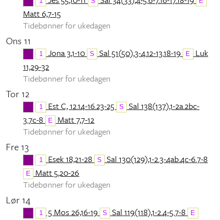
1
S
E
Matt 6,7-15
Tidebønner for ukedagen
Ons 11
Jona 3,1-10
Sal 51(50),3-4.12-13.18-19
Luk
1
S
E
11,29-32
Tidebønner for ukedagen
Tor 12
Est C, 12.14-16.23-25
Sal 138(137),1-2a.2bc-
1
S
3.7c-8
Matt 7,7-12
E
Tidebønner for ukedagen
Fre 13
Esek 18,21-28
Sal 130(129),1-2.3-4ab.4c-6.7-8
1
S
Matt 5,20-26
E
Tidebønner for ukedagen
Lør 14
5 Mos 26,16-19
Sal 119(118),1-2.4-5.7-8
1
S
E