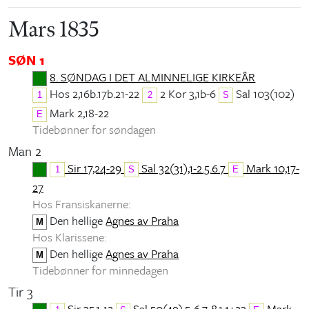
Mars 1835
SØN 1
8. SØNDAG I DET ALMINNELIGE KIRKEÅR
Hos 2,16b.17b.21-22
2 Kor 3,1b-6
Sal 103(102)
1
2
S
Mark 2,18-22
E
Tidebønner for søndagen
Man 2
Sir 17,24-29
Sal 32(31),1-2.5.6.7
Mark 10,17-
1
S
E
27
Hos Fransiskanerne:
Den hellige
Agnes av Praha
M
Hos Klarissene:
Den hellige
Agnes av Praha
M
Tidebønner for minnedagen
Tir 3
Sir 35,1-12
Sal 50(49),5-6.7-8.14+23
Mark