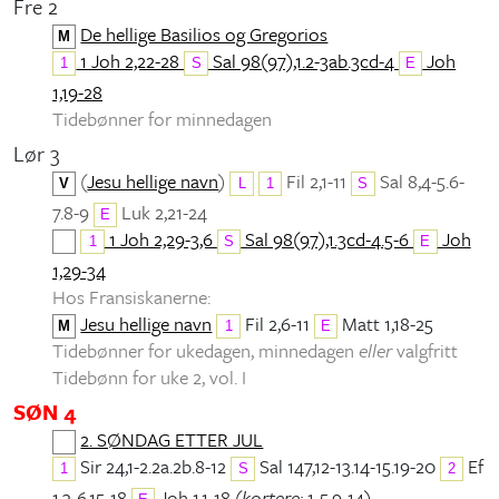
Fre 2
De hellige Basilios og Gregorios
M
1 Joh 2,22-28
Sal 98(97),1.2-3ab.3cd-4
Joh
1
S
E
1,19-28
Tidebønner for minnedagen
Lør 3
(
Jesu hellige navn
)
Fil 2,1-11
Sal 8,4-5.6-
V
L
1
S
7.8-9
Luk 2,21-24
E
1 Joh 2,29-3,6
Sal 98(97),1.3cd-4.5-6
Joh
1
S
E
1,29-34
Hos Fransiskanerne:
Jesu hellige navn
Fil 2,6-11
Matt 1,18-25
M
1
E
Tidebønner for ukedagen, minnedagen
eller
valgfritt
Tidebønn for uke 2, vol. I
SØN 4
2. SØNDAG ETTER JUL
Sir 24,1-2.2a.2b.8-12
Sal 147,12-13.14-15.19-20
Ef
1
S
2
1,3-6.15-18
Joh 1,1-18 (
kortere:
1-5.9-14)