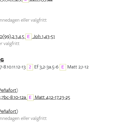
minnedagen
eller
valgfritt
0(99),2.3.4.5
Joh 1,43-51
E
er
valgfritt
NG
7-8.10.11.12-13
Ef 3,2-3a.5-6
Matt 2,1-12
2
E
Peñafort
)
2,7bc-8.10-12a
Matt 4,12-17.23-25
E
Peñafort
)
minnedagen
eller
valgfritt