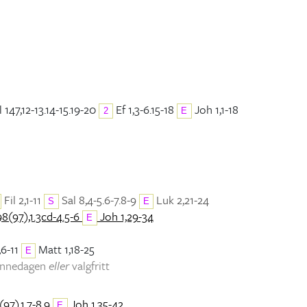
 147,12-13.14-15.19-20
Ef 1,3-6.15-18
Joh 1,1-18
2
E
Fil 2,1-11
Sal 8,4-5.6-7.8-9
Luk 2,21-24
S
E
98(97),1.3cd-4.5-6
Joh 1,29-34
E
,6-11
Matt 1,18-25
E
minnedagen
eller
valgfritt
(97),1.7-8.9
Joh 1,35-42
E