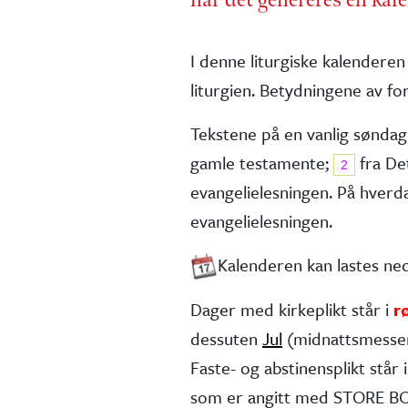
I denne liturgiske kalenderen
liturgien. Betydningene av for
Tekstene på en vanlig søndag
gamle testa­mente;
fra De
2
evangelie­lesningen. På hver
evangelielesningen.
Kalenderen kan lastes n
Dager med kirkeplikt står i
r
dessuten
Jul
(midnatts­messe
Faste- og abstinens­plikt står i 
som er angitt med STORE BOK