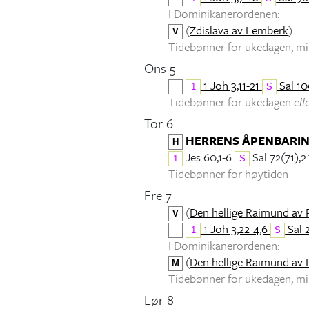
I Dominikanerordenen:
(
Zdislava av Lemberk
)
V
Tidebønner for ukedagen, 
Ons 5
1 Joh 3,11-21
Sal 10
1
S
Tidebønner for ukedagen
ell
Tor 6
HERRENS ÅPENBARI
H
Jes 60,1-6
Sal 72(71),2.
1
S
Tidebønner for høytiden
Fre 7
(
Den hellige Raimund av 
V
1 Joh 3,22-4,6
Sal 
1
S
I Dominikanerordenen:
(
Den hellige Raimund av 
M
Tidebønner for ukedagen, 
Lør 8