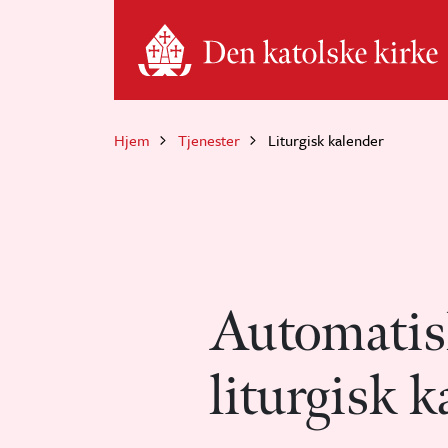
Hopp til hovedinnhold
Hjem
Tjenester
Liturgisk kalender
Automatis
liturgisk k