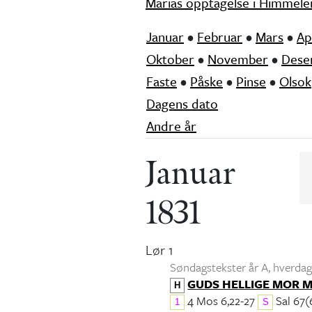
Marias opptagelse i Himmele
Januar
•
Februar
•
Mars
•
Ap
Oktober
•
November
•
Dese
Faste
•
Påske
•
Pinse
•
Olsok
Dagens dato
Andre år
Januar
1831
Lør 1
Søndagstekster år A, hverdags
GUDS HELLIGE MOR 
H
4 Mos 6,22-27
Sal 67(
1
S