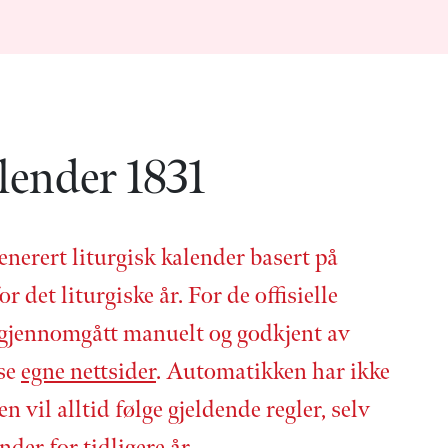
lender 1831
enerert liturgisk kalender basert på
or det liturgiske år. For de offisielle
 gjennom­gått manuelt og godkjent av
 se
egne nettsider
. Automatikken har ikke
en vil alltid følge gjeldende regler, selv
nder for tidligere år.