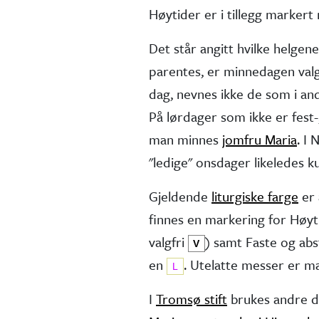
Høytider er i tillegg marker
Det står angitt hvilke helgen
parentes, er minne­dagen valg
dag, nevnes ikke de som i andr
På lørdager som ikke er fest-,
man minnes
jomfru Maria
. I
"ledige" onsdager like­ledes 
Gjeldende
liturgiske farge
er 
finnes en markering for Høy
valg­fri
) samt Faste og ab
V
en
. Utelatte messer er 
L
I
Tromsø stift
brukes andre d