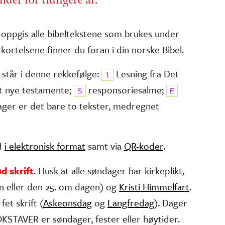
 oppgis alle bibel­tekstene som brukes under
kortelsene finner du foran i din norske Bibel.
 står i denne rekkefølge:
Lesning fra Det
1
t nye testa­mente;
responsorie­salme;
S
E
dager er det bare to tekster, medregnet
ed
i elektronisk format
samt via
QR-koder
.
ød skrift
. Husk at alle søndager har kirke­plikt,
n eller den 25. om dagen) og
Kristi Himmelfart
.
fet skrift (
Askeonsdag
og
Langfredag
). Dager
STAVER er søndager, fester eller høytider.