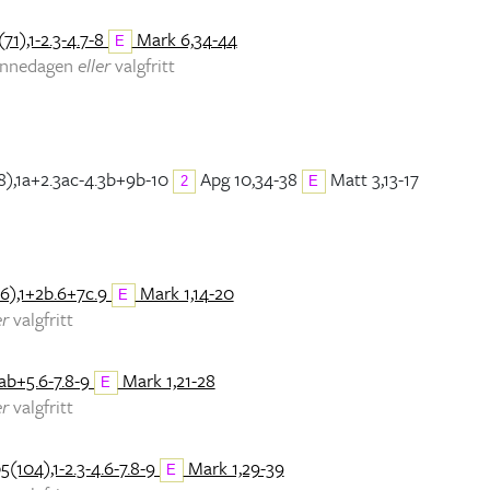
71),1-2.3-4.7-8
Mark 6,34-44
E
minnedagen
eller
valgfritt
8),1a+2.3ac-4.3b+9b-10
Apg 10,34-38
Matt 3,13-17
2
E
6),1+2b.6+7c.9
Mark 1,14-20
E
er
valgfritt
ab+5.6-7.8-9
Mark 1,21-28
E
er
valgfritt
5(104),1-2.3-4.6-7.8-9
Mark 1,29-39
E