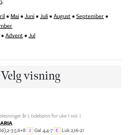
n
.
ril
•
Mai
•
Juni
•
Juli
•
August
•
September
•
mber
•
Advent
•
Jul
Velg visning
lesninger år I
, tidebønn for uke 1 vol. I
MARIA
66),2-3.5.6+8
Gal 4,4-7
Luk 2,16-21
2
E