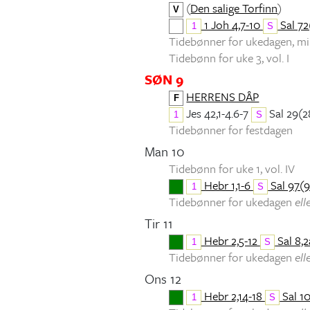
(
Den salige Torfinn
)
V
1 Joh 4,7-10
Sal 72(
1
S
Tidebønner for ukedagen, 
Tidebønn for uke 3, vol. I
SØN 9
HERRENS DÅP
F
Jes 42,1-4.6-7
Sal 29(2
1
S
Tidebønner for festdagen
Man 10
Tidebønn for uke 1, vol. IV
Hebr 1,1-6
Sal 97(9
1
S
Tidebønner for ukedagen
ell
Tir 11
Hebr 2,5-12
Sal 8,2
1
S
Tidebønner for ukedagen
ell
Ons 12
Hebr 2,14-18
Sal 10
1
S