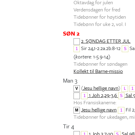
Oktavdag for julen
Verdensdagen for fred
Tidebønner for høytiden
Tidebønn for uke 2, vol. I
SØN 2
2. SØNDAG ETTER JUL
Sir 24,1-2.2a.2b.8-12
Sal
1
S
(
kortere:
1-5.9-14)
Tidebønner for søndagen
Kollekt til Barne-missio
Man 3
(
Jesu hellige navn
)
V
L
1
1 Joh 2,29-3,6
Sal 
1
S
Hos Fransiskanerne:
Jesu hellige navn
Fil 2
M
1
Tidebønner for ukedagen, 
Tir 4
1 Joh 3,7-10
Sal 98
1
S