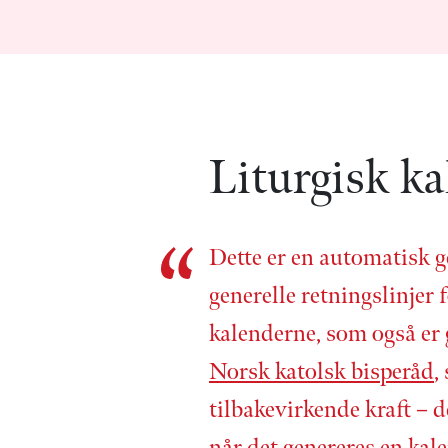
Liturgisk ka
Dette er en automatisk g
generelle retnings­linjer f
kalenderne, som også er
Norsk katolsk bisperåd
,
tilbake­virkende kraft – d
når det genereres en kale