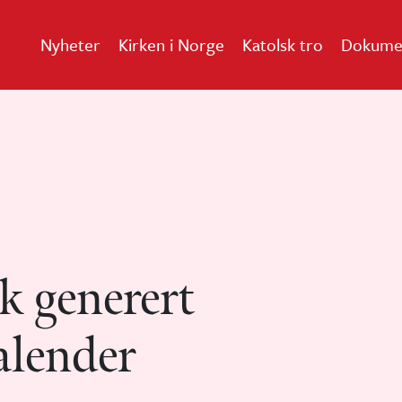
Nyheter
Kirken i Norge
Katolsk tro
Dokume
k generert
alender