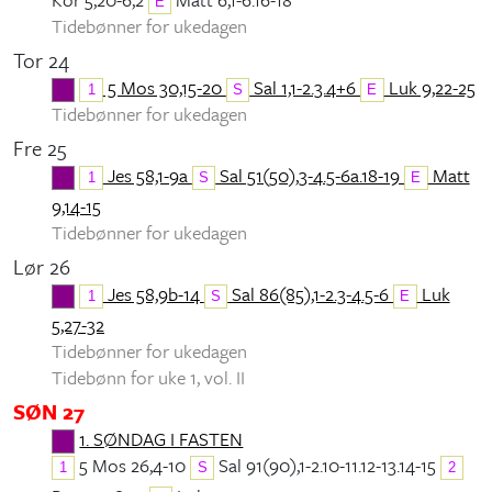
E
Tidebønner for ukedagen
Tor 24
5 Mos 30,15-20
Sal 1,1-2.3.4+6
Luk 9,22-25
1
S
E
Tidebønner for ukedagen
Fre 25
Jes 58,1-9a
Sal 51(50),3-4.5-6a.18-19
Matt
1
S
E
9,14-15
Tidebønner for ukedagen
Lør 26
Jes 58,9b-14
Sal 86(85),1-2.3-4.5-6
Luk
1
S
E
5,27-32
Tidebønner for ukedagen
Tidebønn for uke 1, vol. II
SØN 27
1. SØNDAG I FASTEN
5 Mos 26,4-10
Sal 91(90),1-2.10-11.12-13.14-15
1
S
2