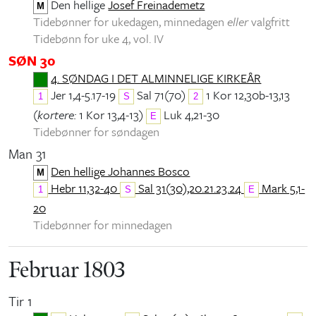
Den hellige
Josef Freinademetz
M
Tidebønner for ukedagen, minnedagen
eller
valgfritt
Tidebønn for uke 4, vol. IV
SØN 30
4. SØNDAG I DET ALMINNELIGE KIRKEÅR
Jer 1,4-5.17-19
Sal 71(70)
1 Kor 12,30b-13,13
1
S
2
(
kortere:
1 Kor 13,4-13)
Luk 4,21-30
E
Tidebønner for søndagen
Man 31
Den hellige Johannes Bosco
M
Hebr 11,32-40
Sal 31(30),20.21.23.24
Mark 5,1-
1
S
E
20
Tidebønner for minnedagen
Februar 1803
Tir 1