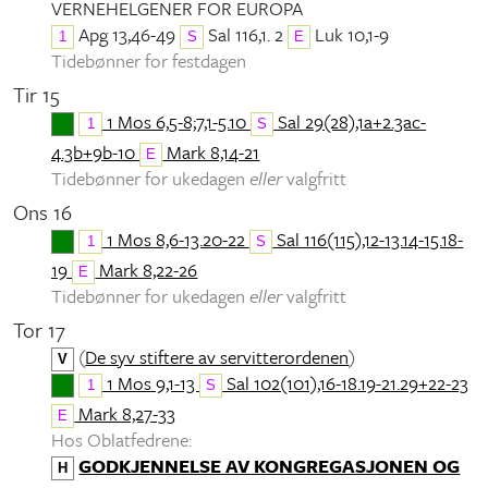
VERNEHELGENER FOR EUROPA
Apg 13,46-49
Sal 116,1. 2
Luk 10,1-9
1
S
E
Tidebønner for festdagen
Tir 15
1 Mos 6,5-8;7,1-5.10
Sal 29(28),1a+2.3ac-
1
S
4.3b+9b-10
Mark 8,14-21
E
Tidebønner for ukedagen
eller
valgfritt
Ons 16
1 Mos 8,6-13.20-22
Sal 116(115),12-13.14-15.18-
1
S
19
Mark 8,22-26
E
Tidebønner for ukedagen
eller
valgfritt
Tor 17
(
De syv stiftere av servitterordenen
)
V
1 Mos 9,1-13
Sal 102(101),16-18.19-21.29+22-23
1
S
Mark 8,27-33
E
Hos Oblatfedrene:
GODKJENNELSE AV KONGREGASJONEN OG
H