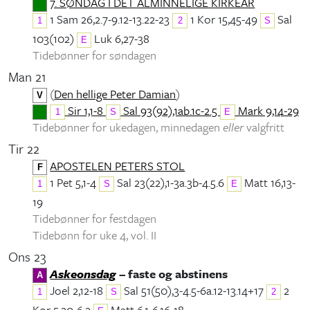
7. SØNDAG I DET ALMINNELIGE KIRKEÅR
1 Sam 26,2.7-9.12-13.22-23
1 Kor 15,45-49
Sal
1
2
S
103(102)
Luk 6,27-38
E
Tidebønner for søndagen
Man 21
(
Den hellige Peter Damian
)
V
Sir 1,1-8
Sal 93(92),1ab.1c-2.5
Mark 9,14-29
1
S
E
Tidebønner for ukedagen, minnedagen
eller
valgfritt
Tir 22
APOSTELEN PETERS STOL
F
1 Pet 5,1-4
Sal 23(22),1-3a.3b-4.5.6
Matt 16,13-
1
S
E
19
Tidebønner for festdagen
Tidebønn for uke 4, vol. II
Ons 23
Askeonsdag
– faste og abstinens
A
Joel 2,12-18
Sal 51(50),3-4.5-6a.12-13.14+17
2
1
S
2
Kor 5,20-6,2
Matt 6,1-6.16-18