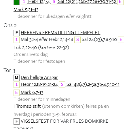
Hebr 12,1-4
Sal 22(21),26b-27.28+30.31-32
1
S
E
Mark 5,21-43
Tidebønner for ukedagen
eller
valgfritt
Ons 2
HERRENS FREMSTILLING I TEMPELET
F
Mal 3,1-4
eller
Hebr 2,14-18
Sal 24(23),7.8.9.10
1
S
E
Luk 2,22-40 (
kortere:
22-32)
Ordenslivets dag
Tidebønner for festdagen
Tor 3
Den hellige Ansgar
M
Hebr 12,18-19.21-24
Sal 48(47),2-3a.3b-4.9.10-11
1
S
Mark 6,7-13
E
Tidebønner for minnedagen
I
Tromsø stift
(utenom domkirken) feires på en
hverdag i perioden 3.-9. februar:
VIGSELSFEST
FOR VÅR FRUES DOMKIRKE I
F
TROMSØ