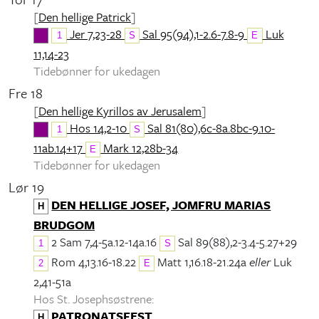
[
Den hellige Patrick
]
Jer 7,23-28
Sal 95(94),1-2.6-7.8-9
Luk
1
S
E
11,14-23
Tidebønner for ukedagen
Fre 18
[
Den hellige Kyrillos av Jerusalem
]
Hos 14,2-10
Sal 81(80),6c-8a.8bc-9.10-
1
S
11ab.14+17
Mark 12,28b-34
E
Tidebønner for ukedagen
Lør 19
DEN HELLIGE JOSEF, JOMFRU MARIAS
H
BRUDGOM
2 Sam 7,4-5a.12-14a.16
Sal 89(88),2-3.4-5.27+29
1
S
Rom 4,13.16-18.22
Matt 1,16.18-21.24a
eller
Luk
2
E
2,41-51a
Hos St. Josephsøstrene:
PATRONATSFEST
H