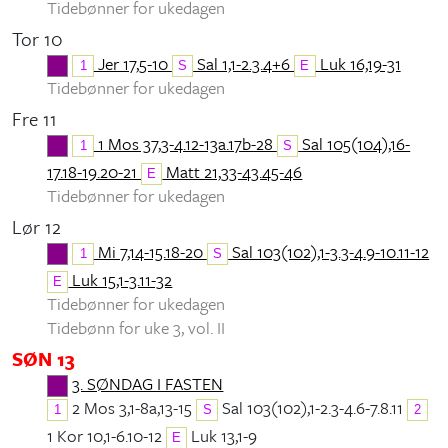
Tidebønner for ukedagen
Tor 10
Jer 17,5-10
Sal 1,1-2.3.4+6
Luk 16,19-31
1
S
E
Tidebønner for ukedagen
Fre 11
1 Mos 37,3-4.12-13a.17b-28
Sal 105(104),16-
1
S
17.18-19.20-21
Matt 21,33-43.45-46
E
Tidebønner for ukedagen
Lør 12
Mi 7,14-15.18-20
Sal 103(102),1-3.3-4.9-10.11-12
1
S
Luk 15,1-3.11-32
E
Tidebønner for ukedagen
Tidebønn for uke 3, vol. II
SØN 13
3. SØNDAG I FASTEN
2 Mos 3,1-8a,13-15
Sal 103(102),1-2.3-4.6-7.8.11
1
S
2
1 Kor 10,1-6.10-12
Luk 13,1-9
E