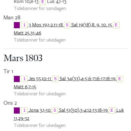
Rom 10,8-13
Luk 4,1-13
E
Tidebønner for søndagen
Man 28
3 Mos 19,1-2.11-18
Sal 19(18),8. 9. 10. 15
1
S
E
Matt 25,31-46
Tidebønner for ukedagen
Mars 1803
Tir 1
Jes 55,10-11
Sal 34(33),4-5.6-7.16-17.18-19
1
S
E
Matt 6,7-15
Tidebønner for ukedagen
Ons 2
Jona 3,1-10
Sal 51(50),3-4.12-13.18-19
Luk
1
S
E
11,29-32
Tidebønner for ukedagen