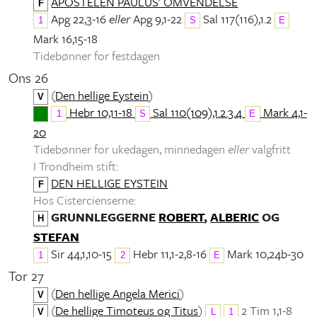
APOSTELEN PAULUS' OMVENDELSE
F
Apg 22,3-16
eller
Apg 9,1-22
Sal 117(116),1.2
1
S
E
Mark 16,15-18
Tidebønner for festdagen
Ons 26
(
Den hellige Eystein
)
V
Hebr 10,11-18
Sal 110(109),1.2.3.4
Mark 4,1-
1
S
E
20
Tidebønner for ukedagen, minnedagen
eller
valgfritt
I Trondheim stift:
DEN HELLIGE EYSTEIN
F
Hos Cistercienserne:
GRUNNLEGGERNE
ROBERT
,
ALBERIC
OG
H
STEFAN
Sir 44,1,10-15
Hebr 11,1-2,8-16
Mark 10,24b-30
1
2
E
Tor 27
(
Den hellige Angela Merici
)
V
(
De hellige Timoteus og Titus
)
2 Tim 1,1-8
V
L
1