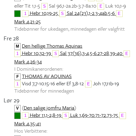
eller
Tit 1,1-5
Sal 96,1-2a.2b-3.7-8a.10
Luk 10,1-9
S
E
Hebr 10,19-25
Sal 24(23),1-2.3-4ab.5-6
1
S
E
Mark 4,21-25
Tidebønner for ukedagen, minnedagen
eller
valgfritt
Fre 28
Den hellige Thomas Aquinas
M
Hebr 10,32-39
Sal 37(36),3-4.5-6.27-28.39-40
1
S
E
Mark 4,26-34
I Dominikanerordenen:
THOMAS AV AQUINAS
F
Visd 7,7-10.15-16
eller
Ef 3,8-12
Joh 17,11b-19
1
E
Tidebønner for minnedagen
Lør 29
(
Den salige jomfru Maria
)
V
Hebr 11,1-2,8-19
Luk 1,69-70.71-72.73-75
1
S
E
Mark 4,35-41
Hos Verbittene: