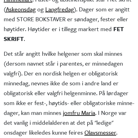
(
Askeonsdag
og
Langfredag
). Dager som er angitt
med STORE BOKSTAVER er søndager, fester eller
høytider. Høytider er i tillegg markert med
FET
SKRIFT
.
Det står angitt hvilke helgener som skal minnes
(dersom navnet står i parentes, er minne­dagen
valgfri). Der en nordisk helgen er obliga­torisk
minne­dag, nevnes ikke de som i andre land er
obliga­torisk eller valgfri helgen­minne. På lørdager
som ikke er fest-, høytids- eller obliga­toriske minne­
dager, kan man minnes
jomfru Maria
. I Norge var
det vanlig i middel­alderen at det på "ledige"
onsdager like­ledes kunne feires
Olavsmesser
.