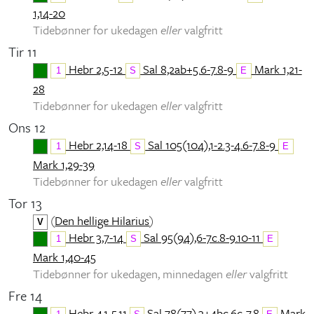
1,14-20
Tidebønner for ukedagen
eller
valgfritt
Tir 11
Hebr 2,5-12
Sal 8,2ab+5.6-7.8-9
Mark 1,21-
1
S
E
28
Tidebønner for ukedagen
eller
valgfritt
Ons 12
Hebr 2,14-18
Sal 105(104),1-2.3-4.6-7.8-9
1
S
E
Mark 1,29-39
Tidebønner for ukedagen
eller
valgfritt
Tor 13
(
Den hellige Hilarius
)
V
Hebr 3,7-14
Sal 95(94),6-7c.8-9.10-11
1
S
E
Mark 1,40-45
Tidebønner for ukedagen, minnedagen
eller
valgfritt
Fre 14
Hebr 4,1-5.11
Sal 78(77),3+4bc.6c-7.8
Mark