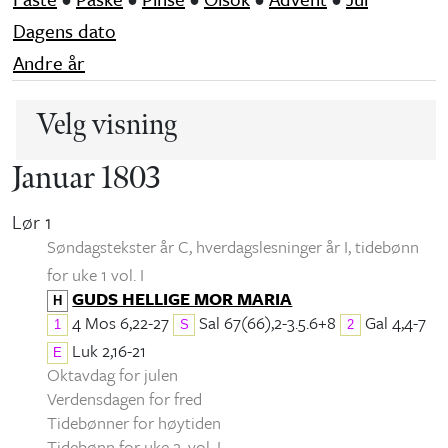
Dagens dato
Andre år
Velg visning
Januar 1803
Lør 1
Søndagstekster år C, hverdagslesninger år I
, tidebønn
for uke 1 vol. I
GUDS HELLIGE MOR MARIA
H
4 Mos 6,22-27
Sal 67(66),2-3.5.6+8
Gal 4,4-7
1
S
2
Luk 2,16-21
E
Oktavdag for julen
Verdensdagen for fred
Tidebønner for høytiden
Tidebønn for uke 2, vol. I