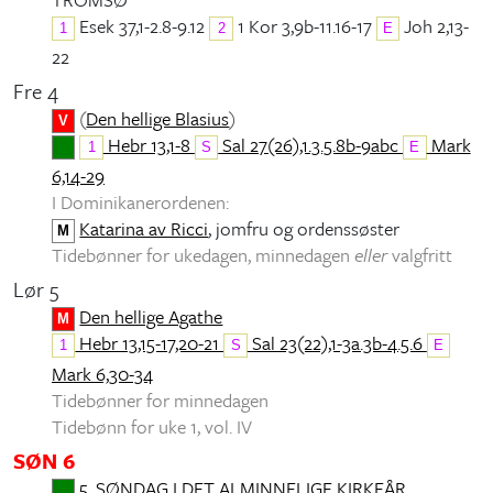
Esek 37,1-2.8-9.12
1 Kor 3,9b-11.16-17
Joh 2,13-
1
2
E
22
Fre 4
(
Den hellige Blasius
)
V
Hebr 13,1-8
Sal 27(26),1.3.5.8b-9abc
Mark
1
S
E
6,14-29
I Dominikanerordenen:
Katarina av Ricci
, jomfru og ordenssøster
M
Tidebønner for ukedagen, minnedagen
eller
valgfritt
Lør 5
Den hellige Agathe
M
Hebr 13,15-17,20-21
Sal 23(22),1-3a.3b-4.5.6
1
S
E
Mark 6,30-34
Tidebønner for minnedagen
Tidebønn for uke 1, vol. IV
SØN 6
5. SØNDAG I DET ALMINNELIGE KIRKEÅR