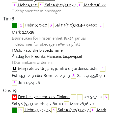
Hebr 5,1-10
Sal 110(109),1.2.3.4
Mark 2,18-22
1
S
E
Tidebønner for minnedagen
Tir 18
Hebr 6,10-20
Sal 111(110),1-2.4-5.9+10c
1
S
E
Mark 2,23-28
Bønneuken for kristen enhet 18.-25. januar
Tidebønner for ukedagen
eller
valgfritt
I
Oslo katolske bispedømme
:
Årsdag for
Fredriks Hansens bispevigsel
I Dominikanerordenen:
Margrete av Ungarn
, jomfru og ordensssøster
M
1
Est 14,3-12.19
eller
Rom 12,1-2.9-13
Sal 27,1.4,5,8-9.11
S
Joh 12,24-26
E
Ons 19
Den hellige Henrik av Finland
Jes 52,7-10
M
L
1
S
Sal 96 (95),1-2a. 2b-3. 7-8a. 10
Matt 28,16-20
E
Hebr 7,1-3.15-17
Sal 110(109),1.2.3.4
Mark
1
S
E