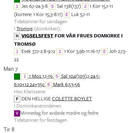
Jes 6,1-2a.3-8
Sal 138(137)
1 Kor 15,1-11
1
S
2
(
kortere:
1 Kor 15,3-8.11)
Luk 5,1-11
E
Tidebønner for søndagen
I
Tromsø
(domkirken):
VIGSELSFEST
FOR VÅR FRUES DOMKIRKE I
H
TROMSØ
Esek 37,1-2.8-9.12
1 Kor 3,9b-11.16-17
Joh 2,13-
1
2
E
22
Man 7
1 Mos 1,1-19
Sal 104(103),1-2a.5-
1
S
6.10+12.24+35c
Mark 6,53-56
E
Hos Klarissene:
DEN HELLIGE
COLETTE BOYLET
F
I Dominikanerordenen:
Minnedag for avdøde mødre og fedre
V
Tidebønner for festdagen
Tir 8