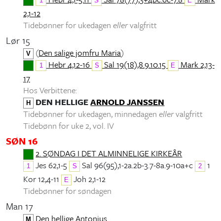
1
S
E
2,1-12
Tidebønner for ukedagen
eller
valgfritt
Lør 15
(
Den salige jomfru Maria
)
V
Hebr 4,12-16
Sal 19(18),8.9.10.15
Mark 2,13-
1
S
E
17
Hos Verbittene:
DEN HELLIGE
ARNOLD JANSSEN
H
Tidebønner for ukedagen, minnedagen
eller
valgfritt
Tidebønn for uke 2, vol. IV
SØN 16
2. SØNDAG I DET ALMINNELIGE KIRKEÅR
Jes 62,1-5
Sal 96(95),1-2a.2b-3.7-8a.9-10a+c
1
1
S
2
Kor 12,4-11
Joh 2,1-12
E
Tidebønner for søndagen
Man 17
Den hellige Antonius
M