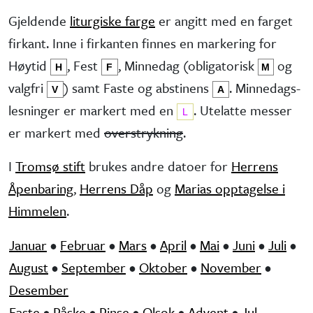
Gjeldende
liturgiske farge
er angitt med en farget
firkant. Inne i firkanten finnes en markering for
Høytid
, Fest
, Minne­dag (obliga­torisk
og
H
F
M
valg­fri
) samt Faste og abstinens
. Minnedags­
V
A
lesninger er markert med en
. Utelatte messer
L
er markert med
overstrykning
.
I
Tromsø stift
brukes andre datoer for
Herrens
Åpenbaring
,
Herrens Dåp
og
Marias opptagelse i
Himmelen
.
Januar
•
Februar
•
Mars
•
April
•
Mai
•
Juni
•
Juli
•
August
•
September
•
Oktober
•
November
•
Desember
Faste
•
Påske
•
Pinse
•
Olsok
•
Advent
•
Jul