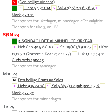
(
Den hellige Vincent
)
V
Hebr 9,1-3.11-14
Sal 47(46),2-3.6-7.8-9
1
S
E
Mark 3,20-21
Tidebønner for ukedagen, minnedagen
eller
valgfritt
Tidebønn for uke 3, vol. IV
SØN 23
3. SØNDAG I DET ALMINNELIGE KIRKEÅR
Neh 8,1b-4a.5-6.8-10
Sal 19(18),8.9.10.15
1 Kor
1
S
2
12,12-30 (
kortere:
1 Kor 12,12-14.27)
Luk 1,1-4;4,14-21
E
Guds ords søndag
Tidebønner for søndagen
Man 24
Den hellige Frans av Sales
M
Hebr 9,15.24-28
Sal 98(97),1.2-3ab.3cd-4.5-6
1
S
E
Mark 3,22-30
Tidebønner for minnedagen
Tir 25