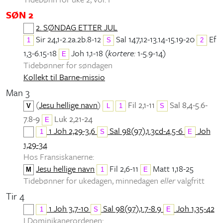
SØN 2
2. SØNDAG ETTER JUL
Sir 24,1-2.2a.2b.8-12
Sal 147,12-13.14-15.19-20
Ef
1
S
2
1,3-6.15-18
Joh 1,1-18 (
kortere:
1-5.9-14)
E
Tidebønner for søndagen
Kollekt til Barne-missio
Man 3
(
Jesu hellige navn
)
Fil 2,1-11
Sal 8,4-5.6-
V
L
1
S
7.8-9
Luk 2,21-24
E
1 Joh 2,29-3,6
Sal 98(97),1.3cd-4.5-6
Joh
1
S
E
1,29-34
Hos Fransiskanerne:
Jesu hellige navn
Fil 2,6-11
Matt 1,18-25
M
1
E
Tidebønner for ukedagen, minnedagen
eller
valgfritt
Tir 4
1 Joh 3,7-10
Sal 98(97),1.7-8.9
Joh 1,35-42
1
S
E
I Dominikanerordenen: