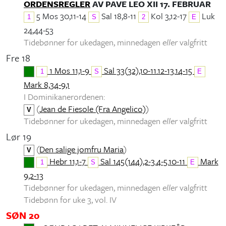
ORDENSREGLER
AV PAVE LEO XII 17. FEBRUAR
5 Mos 30,11-14
Sal 18,8-11
Kol 3,12-17
Luk
1
S
2
E
24,44-53
Tidebønner for ukedagen, minnedagen
eller
valgfritt
Fre 18
1 Mos 11,1-9
Sal 33(32),10-11.12-13.14-15
1
S
E
Mark 8,34-9,1
I Dominikanerordenen:
(
Jean de Fiesole (Fra Angelico)
)
V
Tidebønner for ukedagen, minnedagen
eller
valgfritt
Lør 19
(
Den salige jomfru Maria
)
V
Hebr 11,1-7
Sal 145(144),2-3.4-5.10-11
Mark
1
S
E
9,2-13
Tidebønner for ukedagen, minnedagen
eller
valgfritt
Tidebønn for uke 3, vol. IV
SØN 20