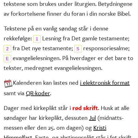
tekstene som brukes under liturgien. Betydningene
av forkortelsene finner du foran i din norske Bibel.
Tekstene på en vanlig søndag står i denne
rekkefølge:
Lesning fra Det gamle testa­mente;
1
fra Det nye testa­mente;
responsorie­salme;
2
S
evangelie­lesningen. På hverdager er det bare to
E
tekster, medregnet evangelielesningen.
Kalenderen kan lastes ned
i elektronisk format
samt via
QR-koder
.
Dager med kirkeplikt står i
rød skrift
. Husk at alle
søndager har kirke­plikt, dessuten
Jul
(midnatts­
messen eller den 25. om dagen) og
Kristi
Himmelfart
. Faste- og abstinens­plikt står i fet skrift