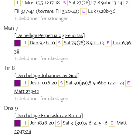
1 Mos 15,5-12.17-18
Sal 27(26),1.7-8.9abc.13-14
1
S
2
Fil 3,17-4,1 (
kortere:
Fil 3,20-4,1)
Luk 9,28b-36
E
Tidebønner for søndagen
Man 7
[
De hellige Perpetua og Felicitas
]
Dan 9,4b-10
Sal 79(78),8.9.11+13
Luk 6,36-
1
S
E
38
Tidebønner for ukedagen
Tir 8
[
Den hellige Johannes av Gud
]
Jes 1,10.16-20
Sal 50(49),8-9.16bc-17.21+23
1
S
E
Matt 23,1-12
Tidebønner for ukedagen
Ons 9
[
Den hellige Fransiska av Roma
]
Jer 18,18-20
Sal 31(30),5-6.14.15-16
Matt
1
S
E
20,17-28