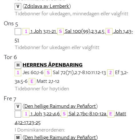
(
Zdislava av Lemberk
)
V
Tidebønner for ukedagen, minnedagen
eller
valgfritt
Ons 5
1 Joh 3,11-21
Sal 100(99),2.3.4.5
Joh 1,43-
1
S
E
51
Tidebønner for ukedagen
eller
valgfritt
Tor 6
HERRENS ÅPENBARING
H
Jes 60,1-6
Sal 72(71),2.7-8.10.11.12-13
Ef 3,2-
1
S
2
3a.5-6
Matt 2,1-12
E
Tidebønner for høytiden
Fre 7
(
Den hellige Raimund av Peñafort
)
V
1 Joh 3,22-4,6
Sal 2,7bc-8.10-12a
Matt
1
S
E
4,12-17.23-25
I Dominikanerordenen:
(
Den hellige Raimund av Peñafort
)
M