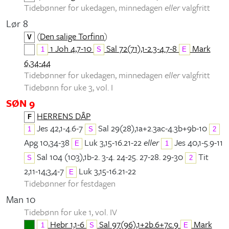
Tidebønner for ukedagen, minnedagen
eller
valgfritt
Lør 8
(
Den salige Torfinn
)
V
1 Joh 4,7-10
Sal 72(71),1-2.3-4.7-8
Mark
1
S
E
6,34-44
Tidebønner for ukedagen, minnedagen
eller
valgfritt
Tidebønn for uke 3, vol. I
SØN 9
HERRENS DÅP
F
Jes 42,1-4.6-7
Sal 29(28),1a+2.3ac-4.3b+9b-10
1
S
2
Apg 10,34-38
Luk 3,15-16.21-22
eller
Jes 40,1-5.9-11
E
1
Sal 104 (103),1b-2. 3-4. 24-25. 27-28. 29-30
Tit
S
2
2,11-14;3,4-7
Luk 3,15-16.21-22
E
Tidebønner for festdagen
Man 10
Tidebønn for uke 1, vol. IV
Hebr 1,1-6
Sal 97(96),1+2b.6+7c.9
Mark
1
S
E