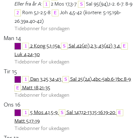
Eller fra år A:
2 Mos 17,3-7
Sal 95(94),1-2. 6-7. 8-9
1
S
Rom 5,1-2.5-8
Joh 4,5-42 (
kortere:
5-15.19b-
2
E
26.39a.40-42)
Tidebønner for søndagen
Man 14
2 Kong 5,1-15a
Sal 42(41),2.3; 43(42) 3.4
1
S
E
Luk 4,24-30
Tidebønner for ukedagen
Tir 15
Dan 3,25.34-43
Sal 25(24),4bc-5ab.6-7bc.8-9
1
S
Matt 18,21-35
E
Tidebønner for ukedagen
Ons 16
5 Mos 4,1.5-9
Sal 147,12-13.15-16.19-20
1
S
E
Matt 5,17-19
Tidebønner for ukedagen
Tor 17