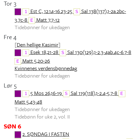
Tor 3
Est C, 12.14-16.23-25
Sal 138(137),1-2a.2bc-
1
S
3.7c-8
Matt 7,7-12
E
Tidebønner for ukedagen
Fre 4
[
Den hellige Kasimir
]
Esek 18,21-28
Sal 130(129),1-2.3-4ab.4c-6.7-8
1
S
Matt 5,20-26
E
Kvinnenes verdensbønnedag
Tidebønner for ukedagen
Lør 5
5 Mos 26,16-19
Sal 119(118),1-2.4-5.7-8
1
S
E
Matt 5,43-48
Tidebønner for ukedagen
Tidebønn for uke 2, vol. II
SØN 6
2. SØNDAG I FASTEN