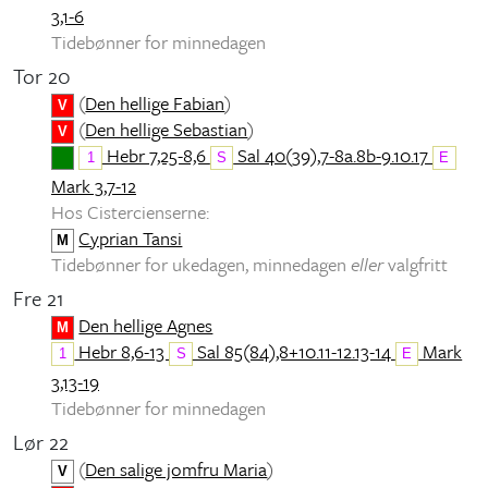
3,1-6
Tidebønner for minnedagen
Tor 20
(
Den hellige Fabian
)
V
(
Den hellige Sebastian
)
V
Hebr 7,25-8,6
Sal 40(39),7-8a.8b-9.10.17
1
S
E
Mark 3,7-12
Hos Cistercienserne:
Cyprian Tansi
M
Tidebønner for ukedagen, minnedagen
eller
valgfritt
Fre 21
Den hellige Agnes
M
Hebr 8,6-13
Sal 85(84),8+10.11-12.13-14
Mark
1
S
E
3,13-19
Tidebønner for minnedagen
Lør 22
(
Den salige jomfru Maria
)
V