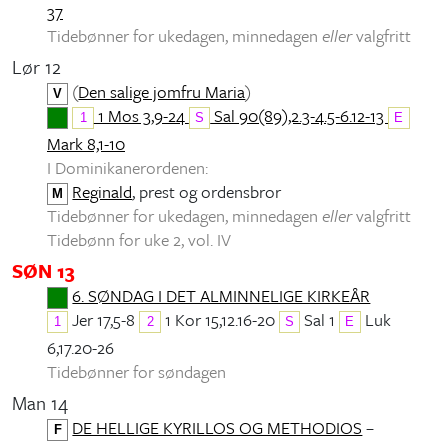
37
Tidebønner for ukedagen, minnedagen
eller
valgfritt
Lør 12
(
Den salige jomfru Maria
)
V
1 Mos 3,9-24
Sal 90(89),2.3-4.5-6.12-13
1
S
E
Mark 8,1-10
I Dominikanerordenen:
Reginald
, prest og ordensbror
M
Tidebønner for ukedagen, minnedagen
eller
valgfritt
Tidebønn for uke 2, vol. IV
SØN 13
6. SØNDAG I DET ALMINNELIGE KIRKEÅR
Jer 17,5-8
1 Kor 15,12.16-20
Sal 1
Luk
1
2
S
E
6,17.20-26
Tidebønner for søndagen
Man 14
DE HELLIGE KYRILLOS OG METHODIOS
–
F