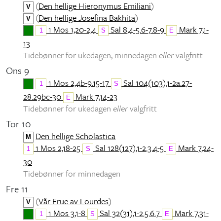
(
Den hellige Hieronymus Emiliani
)
V
(
Den hellige Josefina Bakhita
)
V
1 Mos 1,20-2,4
Sal 8,4-5.6-7.8-9
Mark 7,1-
1
S
E
13
Tidebønner for ukedagen, minnedagen
eller
valgfritt
Ons 9
1 Mos 2,4b-9.15-17
Sal 104(103),1-2a.27-
1
S
28.29bc-30
Mark 7,14-23
E
Tidebønner for ukedagen
eller
valgfritt
Tor 10
Den hellige Scholastica
M
1 Mos 2,18-25
Sal 128(127),1-2.3.4-5
Mark 7,24-
1
S
E
30
Tidebønner for minnedagen
Fre 11
(
Vår Frue av Lourdes
)
V
1 Mos 3,1-8
Sal 32(31),1-2.5.6.7
Mark 7,31-
1
S
E