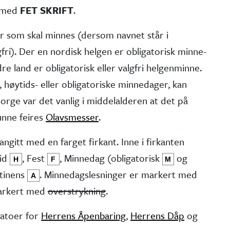
t med
FET SKRIFT
.
er som skal minnes (dersom navnet står i
fri). Der en nordisk helgen er obliga­torisk minne­
e land er obliga­torisk eller valgfri helgen­minne.
 høytids- eller obliga­toriske minne­dager, kan
 Norge var det vanlig i middel­alderen at det på
kunne feires
Olavsmesser
.
angitt med en farget firkant. Inne i firkanten
tid
, Fest
, Minne­dag (obliga­torisk
og
H
F
M
stinens
. Minnedags­lesninger er markert med
A
markert med
overstrykning
.
atoer for
Herrens Åpenbaring
,
Herrens Dåp
og