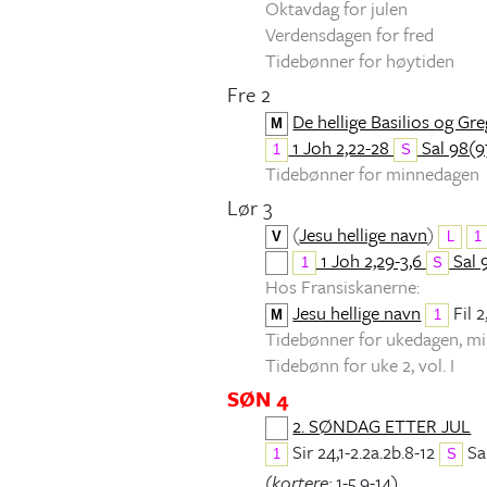
Oktavdag for julen
Verdensdagen for fred
Tidebønner for høytiden
Fre 2
De hellige Basilios og Gr
M
1 Joh 2,22-28
Sal 98(97
1
S
Tidebønner for minnedagen
Lør 3
(
Jesu hellige navn
)
V
L
1
1 Joh 2,29-3,6
Sal 
1
S
Hos Fransiskanerne:
Jesu hellige navn
Fil 2
M
1
Tidebønner for ukedagen, 
Tidebønn for uke 2, vol. I
SØN 4
2. SØNDAG ETTER JUL
Sir 24,1-2.2a.2b.8-12
Sal
1
S
(
kortere:
1-5.9-14)