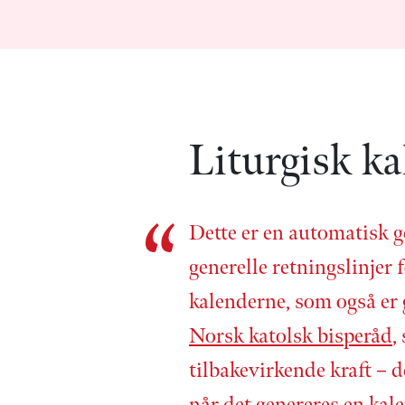
Liturgisk ka
Dette er en automatisk g
generelle retnings­linjer f
kalenderne, som også er
Norsk katolsk bisperåd
,
tilbake­virkende kraft – d
når det genereres en kale