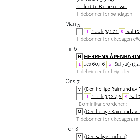
Kollekt til Barne-missio
Tidebønner for søndagen
Man 5
1 Joh 3,11-21
Sal 10
1
S
Tidebønner for ukedagen
ell
Tir 6
HERRENS ÅPENBARI
H
Jes 60,1-6
Sal 72(71),2.
1
S
Tidebønner for høytiden
Ons 7
(
Den hellige Raimund av 
V
1 Joh 3,22-4,6
Sal 
1
S
I Dominikanerordenen:
(
Den hellige Raimund av 
M
Tidebønner for ukedagen, 
Tor 8
(
Den salige Torfinn
)
V