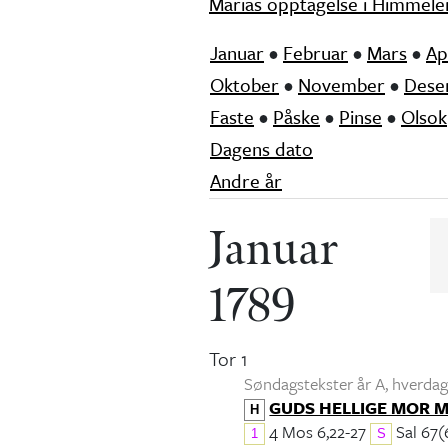
Marias opptagelse i Himmele
Januar
•
Februar
•
Mars
•
Ap
Oktober
•
November
•
Dese
Faste
•
Påske
•
Pinse
•
Olsok
Dagens dato
Andre år
Januar
1789
Tor 1
Søndagstekster år A, hverdags
GUDS HELLIGE MOR 
H
4 Mos 6,22-27
Sal 67(
1
S