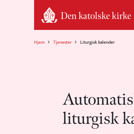
Hopp til hovedinnhold
Hjem
Tjenester
Liturgisk kalender
Automatis
liturgisk k