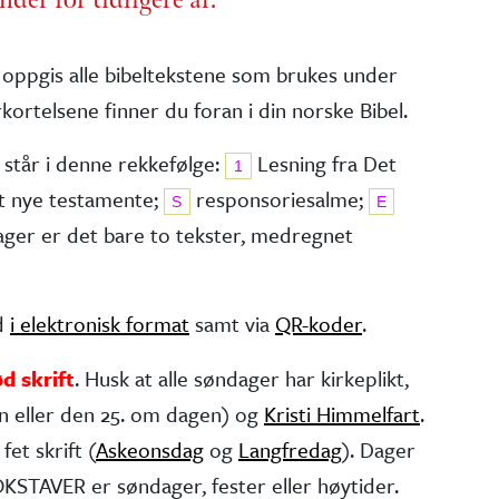
 oppgis alle bibel­tekstene som brukes under
kortelsene finner du foran i din norske Bibel.
 står i denne rekkefølge:
Lesning fra Det
1
t nye testa­mente;
responsorie­salme;
S
E
dager er det bare to tekster, medregnet
ed
i elektronisk format
samt via
QR-koder
.
ød skrift
. Husk at alle søndager har kirke­plikt,
n eller den 25. om dagen) og
Kristi Himmelfart
.
fet skrift (
Askeonsdag
og
Langfredag
). Dager
STAVER er søndager, fester eller høytider.