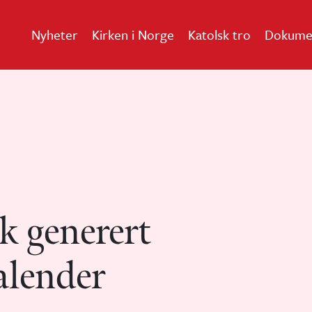
Nyheter
Kirken i Norge
Katolsk tro
Dokume
k generert
alender