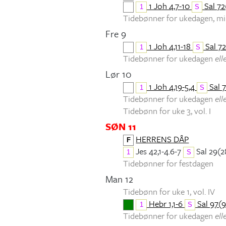
1 Joh 4,7-10
Sal 72(
1
S
Tidebønner for ukedagen, 
Fre 9
1 Joh 4,11-18
Sal 72
1
S
Tidebønner for ukedagen
ell
Lør 10
1 Joh 4,19-5,4
Sal 7
1
S
Tidebønner for ukedagen
ell
Tidebønn for uke 3, vol. I
SØN 11
HERRENS DÅP
F
Jes 42,1-4.6-7
Sal 29(2
1
S
Tidebønner for festdagen
Man 12
Tidebønn for uke 1, vol. IV
Hebr 1,1-6
Sal 97(9
1
S
Tidebønner for ukedagen
ell