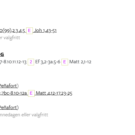
0(99),2.3.4.5
Joh 1,43-51
E
er
valgfritt
NG
7-8.10.11.12-13
Ef 3,2-3a.5-6
Matt 2,1-12
2
E
Peñafort
)
2,7bc-8.10-12a
Matt 4,12-17.23-25
E
Peñafort
)
minnedagen
eller
valgfritt