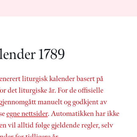
lender 1789
enerert liturgisk kalender basert på
or det liturgiske år. For de offisielle
 gjennom­gått manuelt og godkjent av
 se
egne nettsider
. Automatikken har ikke
en vil alltid følge gjeldende regler, selv
nder for tidligere år.