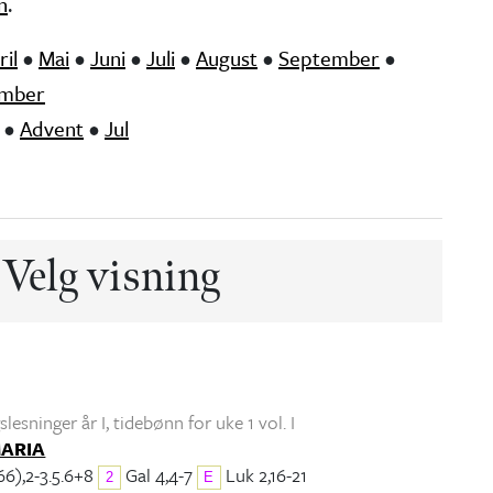
n
.
ril
•
Mai
•
Juni
•
Juli
•
August
•
September
•
mber
•
Advent
•
Jul
Velg visning
lesninger år I
, tidebønn for uke 1 vol. I
MARIA
66),2-3.5.6+8
Gal 4,4-7
Luk 2,16-21
2
E