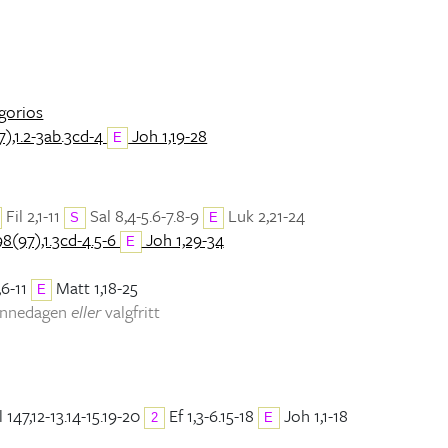
egorios
),1.2-3ab.3cd-4
Joh 1,19-28
E
Fil 2,1-11
Sal 8,4-5.6-7.8-9
Luk 2,21-24
S
E
98(97),1.3cd-4.5-6
Joh 1,29-34
E
,6-11
Matt 1,18-25
E
minnedagen
eller
valgfritt
 147,12-13.14-15.19-20
Ef 1,3-6.15-18
Joh 1,1-18
2
E