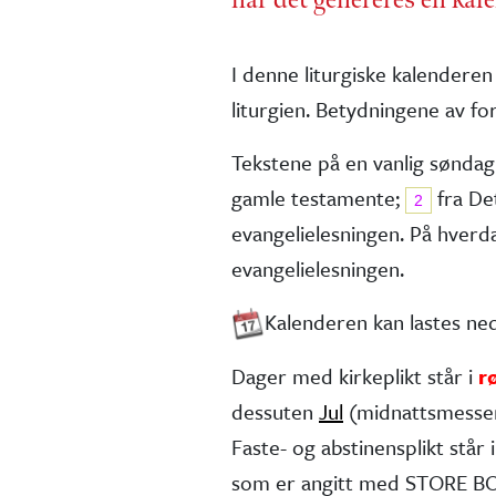
I denne liturgiske kalenderen
liturgien. Betydningene av for
Tekstene på en vanlig søndag
gamle testa­mente;
fra De
2
evangelie­lesningen. På hver
evangelielesningen.
Kalenderen kan lastes n
Dager med kirkeplikt står i
r
dessuten
Jul
(midnatts­messe
Faste- og abstinens­plikt står i 
som er angitt med STORE BOK