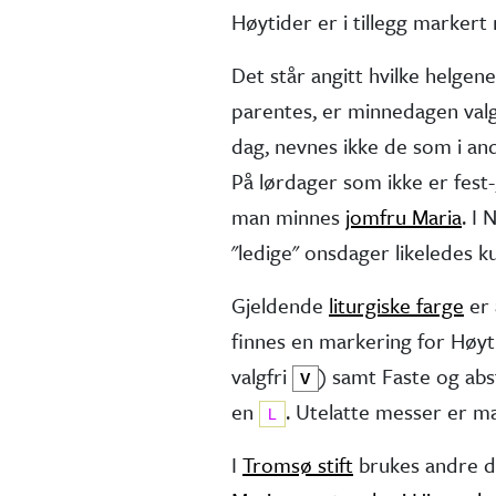
Høytider er i tillegg marker
Det står angitt hvilke helgen
parentes, er minne­dagen valg
dag, nevnes ikke de som i andr
På lørdager som ikke er fest-,
man minnes
jomfru Maria
. I
"ledige" onsdager like­ledes 
Gjeldende
liturgiske farge
er 
finnes en markering for Høy
valg­fri
) samt Faste og ab
V
en
. Utelatte messer er 
L
I
Tromsø stift
brukes andre d