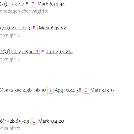
71),1-2.3-4.7-8
Mark 6,34-44
E
minnedagen
eller
valgfritt
(71),1-2.10.12-13
Mark 6,45-52
E
er
valgfritt
2(71),1-2.14+15bc.17
Luk 4,14-22a
E
er
valgfritt
8),1a+2.3ac-4.3b+9b-10
Apg 10,34-38
Matt 3,13-17
2
E
6),1+2b.6+7c.9
Mark 1,14-20
E
er
valgfritt