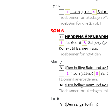
Lør 5
1 Joh 3,11-21
Sal 10
1
S
Tidebønner for ukedagen
ell
Tidebønn for uke 2, vol. I
SØN 6
HERRENS ÅPENBARI
H
Jes 60,1-6
Sal 72(71),2.
1
S
Kollekt til Barne-missio
Tidebønner for høytiden
Man 7
(
Den hellige Raimund av 
V
1 Joh 3,22-4,6
Sal 
1
S
I Dominikanerordenen:
(
Den hellige Raimund av 
M
Tidebønner for ukedagen, 
Tir 8
(
Den salige Torfinn
)
V