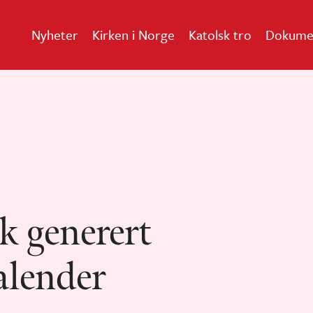
Nyheter
Kirken i Norge
Katolsk tro
Dokume
k generert
alender