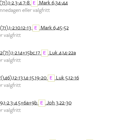
71),1-2.3-4.7-8
Mark 6,34-44
E
minnedagen
eller
valgfritt
(71),1-2.10.12-13
Mark 6,45-52
E
er
valgfritt
2(71),1-2.14+15bc.17
Luk 4,14-22a
E
er
valgfritt
(146),12-13.14-15.19-20
Luk 5,12-16
E
er
valgfritt
9,1-2.3-4.5+6a+9b
Joh 3,22-30
E
er
valgfritt