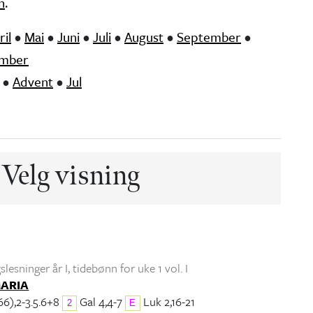
n
.
ril
•
Mai
•
Juni
•
Juli
•
August
•
September
•
mber
•
Advent
•
Jul
Velg visning
lesninger år I
, tidebønn for uke 1 vol. I
MARIA
66),2-3.5.6+8
Gal 4,4-7
Luk 2,16-21
2
E