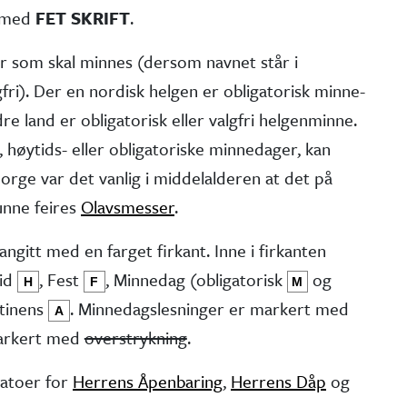
t med
FET SKRIFT
.
er som skal minnes (dersom navnet står i
fri). Der en nordisk helgen er obliga­torisk minne­
e land er obliga­torisk eller valgfri helgen­minne.
 høytids- eller obliga­toriske minne­dager, kan
 Norge var det vanlig i middel­alderen at det på
kunne feires
Olavsmesser
.
angitt med en farget firkant. Inne i firkanten
tid
, Fest
, Minne­dag (obliga­torisk
og
H
F
M
stinens
. Minnedags­lesninger er markert med
A
markert med
overstrykning
.
atoer for
Herrens Åpenbaring
,
Herrens Dåp
og