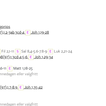
egorios
),1.2-3ab.3cd-4
Joh 1,19-28
E
Fil 2,1-11
Sal 8,4-5.6-7.8-9
Luk 2,21-24
S
E
98(97),1.3cd-4.5-6
Joh 1,29-34
E
,6-11
Matt 1,18-25
E
minnedagen
eller
valgfritt
(97),1.7-8.9
Joh 1,35-42
E
minnedagen
eller
valgfritt