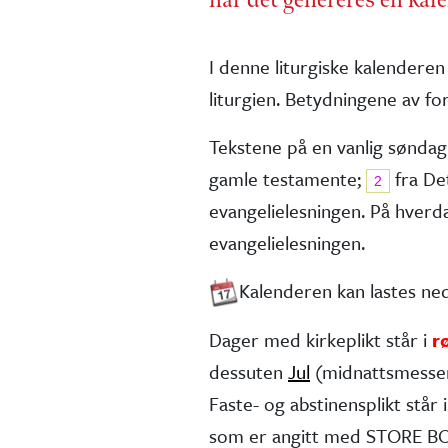
I denne liturgiske kalenderen
liturgien. Betydningene av for
Tekstene på en vanlig søndag
gamle testa­mente;
fra De
2
evangelie­lesningen. På hver
evangelielesningen.
Kalenderen kan lastes n
Dager med kirkeplikt står i
r
dessuten
Jul
(midnatts­messe
Faste- og abstinens­plikt står i 
som er angitt med STORE BOK