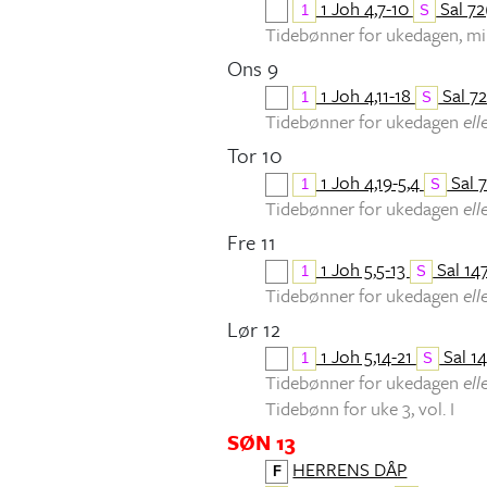
1 Joh 4,7-10
Sal 72(
1
S
Tidebønner for ukedagen, 
Ons 9
1 Joh 4,11-18
Sal 72
1
S
Tidebønner for ukedagen
ell
Tor 10
1 Joh 4,19-5,4
Sal 7
1
S
Tidebønner for ukedagen
ell
Fre 11
1 Joh 5,5-13
Sal 147
1
S
Tidebønner for ukedagen
ell
Lør 12
1 Joh 5,14-21
Sal 14
1
S
Tidebønner for ukedagen
ell
Tidebønn for uke 3, vol. I
SØN 13
HERRENS DÅP
F