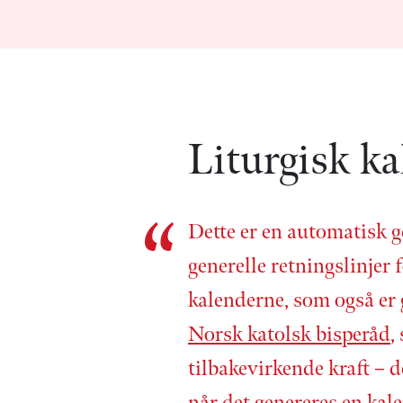
Liturgisk ka
Dette er en automatisk g
generelle retnings­linjer f
kalenderne, som også er
Norsk katolsk bisperåd
,
tilbake­virkende kraft – d
når det genereres en kale