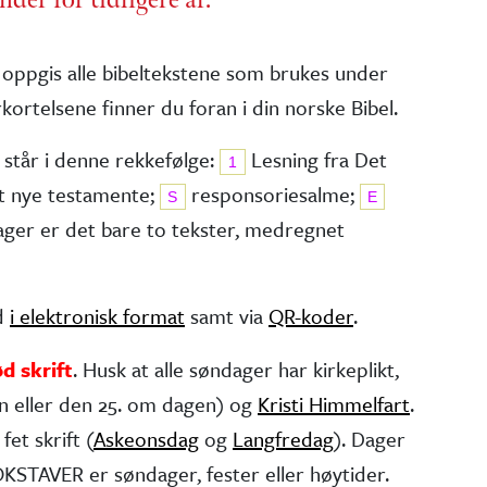
 oppgis alle bibel­tekstene som brukes under
kortelsene finner du foran i din norske Bibel.
 står i denne rekkefølge:
Lesning fra Det
1
t nye testa­mente;
responsorie­salme;
S
E
dager er det bare to tekster, medregnet
ed
i elektronisk format
samt via
QR-koder
.
ød skrift
. Husk at alle søndager har kirke­plikt,
n eller den 25. om dagen) og
Kristi Himmelfart
.
fet skrift (
Askeonsdag
og
Langfredag
). Dager
STAVER er søndager, fester eller høytider.