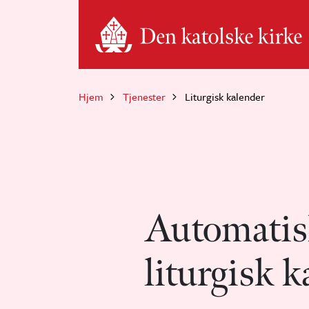
Hopp til hovedinnhold
Hjem
Tjenester
Liturgisk kalender
Automatis
liturgisk k