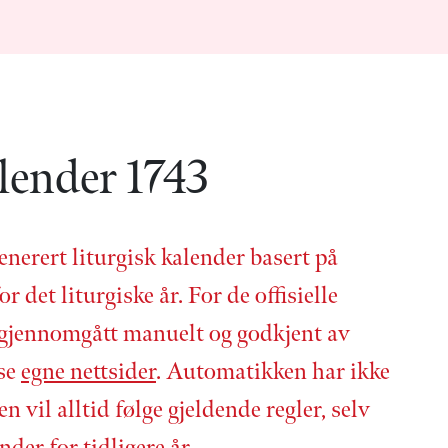
lender 1743
enerert liturgisk kalender basert på
or det liturgiske år. For de offisielle
 gjennom­gått manuelt og godkjent av
 se
egne nettsider
. Automatikken har ikke
en vil alltid følge gjeldende regler, selv
nder for tidligere år.