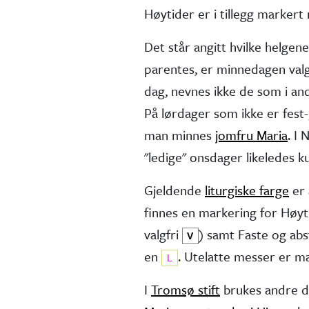
Høytider er i tillegg marker
Det står angitt hvilke helgen
parentes, er minne­dagen valg
dag, nevnes ikke de som i andr
På lørdager som ikke er fest-,
man minnes
jomfru Maria
. I
"ledige" onsdager like­ledes 
Gjeldende
liturgiske farge
er 
finnes en markering for Høy
valg­fri
) samt Faste og ab
V
en
. Utelatte messer er 
L
I
Tromsø stift
brukes andre d