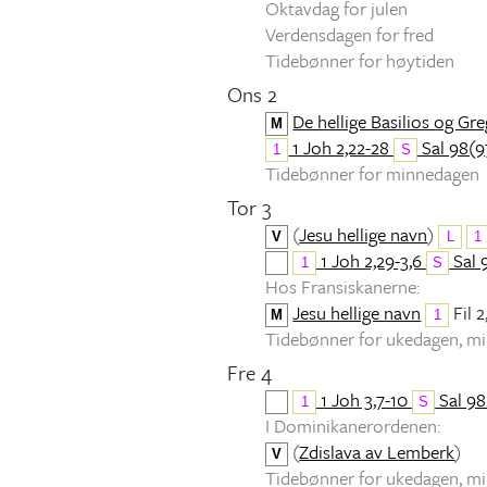
Oktavdag for julen
Verdensdagen for fred
Tidebønner for høytiden
Ons 2
De hellige Basilios og Gr
M
1 Joh 2,22-28
Sal 98(97
1
S
Tidebønner for minnedagen
Tor 3
(
Jesu hellige navn
)
V
L
1
1 Joh 2,29-3,6
Sal 
1
S
Hos Fransiskanerne:
Jesu hellige navn
Fil 2
M
1
Tidebønner for ukedagen, 
Fre 4
1 Joh 3,7-10
Sal 98
1
S
I Dominikanerordenen:
(
Zdislava av Lemberk
)
V
Tidebønner for ukedagen, 