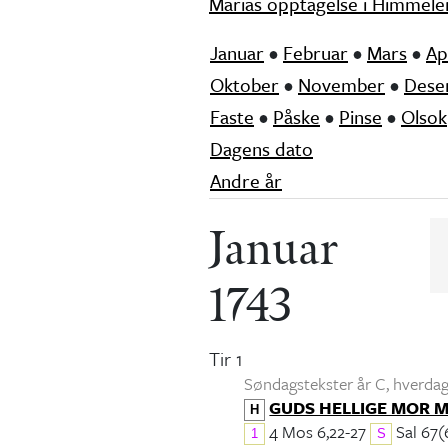
Marias opptagelse i Himmele
Januar
•
Februar
•
Mars
•
Ap
Oktober
•
November
•
Dese
Faste
•
Påske
•
Pinse
•
Olsok
Dagens dato
Andre år
Januar
1743
Tir 1
Søndagstekster år C, hverdags
GUDS HELLIGE MOR 
H
4 Mos 6,22-27
Sal 67(
1
S