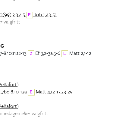
0(99),2.3.4.5
Joh 1,43-51
E
er
valgfritt
NG
7-8.10.11.12-13
Ef 3,2-3a.5-6
Matt 2,1-12
2
E
Peñafort
)
2,7bc-8.10-12a
Matt 4,12-17.23-25
E
Peñafort
)
minnedagen
eller
valgfritt