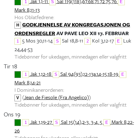
Jak 1,1-11
Sal 119(118),67.68.71.72.75.76
1
S
E
Mark 8,11-13
Hos Oblatfedrene:
GODKJENNELSE AV KONGREGASJONEN OG
H
ORDENSREGLER
AV PAVE LEO XII 17. FEBRUAR
5 Mos 30,11-14
Sal 18,8-11
Kol 3,12-17
Luk
1
S
2
E
24,44-53
Tidebønner for ukedagen, minnedagen
eller
valgfritt
Tir 18
Jak 1,12-18
Sal 94(93),12-13a.14-15.18-19
1
S
E
Mark 8,14-21
I Dominikanerordenen:
(
Jean de Fiesole (Fra Angelico)
)
V
Tidebønner for ukedagen, minnedagen
eller
valgfritt
Ons 19
Jak 1,19-27
Sal 15(14),2-3. 3-4. 5
Mark 8,22-
1
S
E
26
Tidebønner for ukedagen
eller
valgfritt