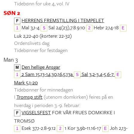
Tidebønn for uke 4, vol. IV
SØN 2
HERRENS FREMSTILLING I TEMPELET
F
Mal 3,1-4
Sal 24(23),7.8.9.10
Hebr 2,14-18
1
S
2
E
Luk 2,22-40 (
kortere:
22-32)
Ordenslivets dag
Tidebønner for festdagen
Man 3
Den hellige Ansgar
M
2 Sam 15,13-14.30;16,5.13a
Sal 3,2-3.4-5.6-7
1
S
E
Mark 5,1-20
Tidebønner for minnedagen
I
Tromsø stift
(utenom domkirken) feires på en
hverdag i perioden 3.-9. februar:
VIGSELSFEST
FOR VÅR FRUES DOMKIRKE I
F
TROMSØ
Esek 37,1-2.8-9.12
1 Kor 3,9b-11.16-17
Joh 2,13-
1
2
E