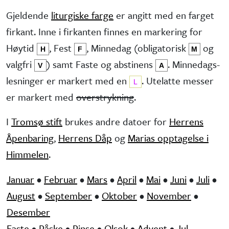
Gjeldende
liturgiske farge
er angitt med en farget
firkant. Inne i firkanten finnes en markering for
Høytid
, Fest
, Minne­dag (obliga­torisk
og
H
F
M
valg­fri
) samt Faste og abstinens
. Minnedags­
V
A
lesninger er markert med en
. Utelatte messer
L
er markert med
overstrykning
.
I
Tromsø stift
brukes andre datoer for
Herrens
Åpenbaring
,
Herrens Dåp
og
Marias opptagelse i
Himmelen
.
Januar
•
Februar
•
Mars
•
April
•
Mai
•
Juni
•
Juli
•
August
•
September
•
Oktober
•
November
•
Desember
Faste
•
Påske
•
Pinse
•
Olsok
•
Advent
•
Jul