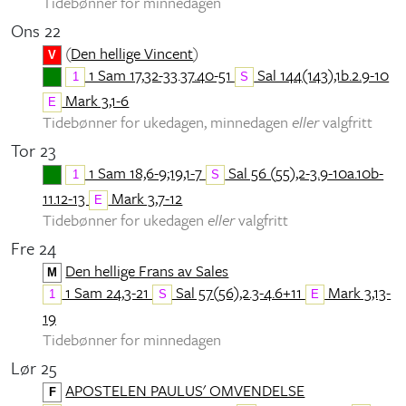
Tidebønner for minnedagen
Ons 22
(
Den hellige Vincent
)
V
1 Sam 17,32-33.37.40-51
Sal 144(143),1b.2.9-10
1
S
Mark 3,1-6
E
Tidebønner for ukedagen, minnedagen
eller
valgfritt
Tor 23
1 Sam 18,6-9;19,1-7
Sal 56 (55),2-3.9-10a.10b-
1
S
11.12-13
Mark 3,7-12
E
Tidebønner for ukedagen
eller
valgfritt
Fre 24
Den hellige Frans av Sales
M
1 Sam 24,3-21
Sal 57(56),2.3-4.6+11
Mark 3,13-
1
S
E
19
Tidebønner for minnedagen
Lør 25
APOSTELEN PAULUS' OMVENDELSE
F