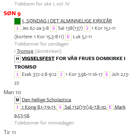
Tidebønn for uke 1, vol. IV
SØN 9
5. SØNDAG I DET ALMINNELIGE KIRKEÅR
Jes 6,1-2a.3-8
Sal 138(137)
1 Kor 15,1-11
1
S
2
(
kortere:
1 Kor 15,3-8.11)
Luk 5,1-11
E
Tidebønner for søndagen
I
Tromsø
(domkirken):
VIGSELSFEST
FOR VÅR FRUES DOMKIRKE I
H
TROMSØ
Esek 37,1-2.8-9.12
1 Kor 3,9b-11.16-17
Joh 2,13-
1
2
E
22
Man 10
Den hellige Scholastica
M
1 Kong 8,1-7.9-13
Sal 132(131),6-7.8-10
Mark
1
S
E
6,53-56
Tidebønner for minnedagen
Tir 11