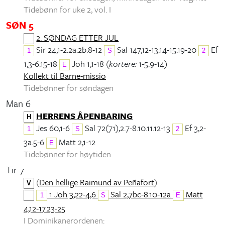
Tidebønn for uke 2, vol. I
SØN 5
2. SØNDAG ETTER JUL
Sir 24,1-2.2a.2b.8-12
Sal 147,12-13.14-15.19-20
Ef
1
S
2
1,3-6.15-18
Joh 1,1-18 (
kortere:
1-5.9-14)
E
Kollekt til Barne-missio
Tidebønner for søndagen
Man 6
HERRENS ÅPENBARING
H
Jes 60,1-6
Sal 72(71),2.7-8.10.11.12-13
Ef 3,2-
1
S
2
3a.5-6
Matt 2,1-12
E
Tidebønner for høytiden
Tir 7
(
Den hellige Raimund av Peñafort
)
V
1 Joh 3,22-4,6
Sal 2,7bc-8.10-12a
Matt
1
S
E
4,12-17.23-25
I Dominikanerordenen: