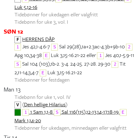
Luk 5,12-16
Tidebønner for ukedagen
eller
valgfritt
Tidebønn for uke 3, vol. I
SØN 12
HERRENS DÅP
F
Jes 42,1-4.6-7
Sal 29(28),1a+2.3ac-4.3b+9b-10
1
S
2
Apg 10,34-38
Luk 3,15-16.21-22
eller
Jes 40,1-5.9-11
E
1
Sal 104 (103),1b-2. 3-4. 24-25. 27-28. 29-30
Tit
S
2
2,11-14;3,4-7
Luk 3,15-16.21-22
E
Tidebønner for festdagen
Man 13
Tidebønn for uke 1, vol. IV
(
Den hellige Hilarius
)
V
1 Sam 1,1-8
Sal 116(115),12-13.14-17.18-19
1
S
E
Mark 1,14-20
Tidebønner for ukedagen, minnedagen
eller
valgfritt
Tir 14