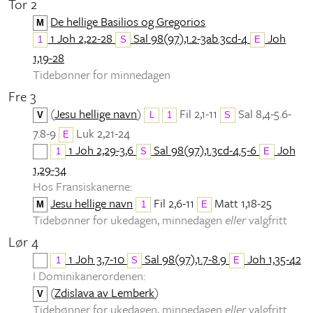
Tor 2
De hellige Basilios og Gregorios
M
1 Joh 2,22-28
Sal 98(97),1.2-3ab.3cd-4
Joh
1
S
E
1,19-28
Tidebønner for minnedagen
Fre 3
(
Jesu hellige navn
)
Fil 2,1-11
Sal 8,4-5.6-
V
L
1
S
7.8-9
Luk 2,21-24
E
1 Joh 2,29-3,6
Sal 98(97),1.3cd-4.5-6
Joh
1
S
E
1,29-34
Hos Fransiskanerne:
Jesu hellige navn
Fil 2,6-11
Matt 1,18-25
M
1
E
Tidebønner for ukedagen, minnedagen
eller
valgfritt
Lør 4
1 Joh 3,7-10
Sal 98(97),1.7-8.9
Joh 1,35-42
1
S
E
I Dominikanerordenen:
(
Zdislava av Lemberk
)
V
Tidebønner for ukedagen, minnedagen
eller
valgfritt