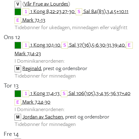
(
Vår Frue av Lourdes
)
V
1 Kong 8,22-23.27-30
Sal 84(83),3.4.5+10.11
1
S
Mark 7,1-13
E
Tidebønner for ukedagen, minnedagen
eller
valgfritt
Ons 12
1 Kong 10,1-10
Sal 37(36),5-6.30-31.39-40
1
S
E
Mark 7,14-23
I Dominikanerordenen:
Reginald
, prest og ordensbror
M
Tidebønner for minnedagen
Tor 13
1 Kong 11,4-13
Sal 106(105),3-4.35-36.37+40
1
S
Mark 7,24-30
E
I Dominikanerordenen:
Jordan av Sachsen
, prest og ordensbror
M
Tidebønner for minnedagen
Fre 14