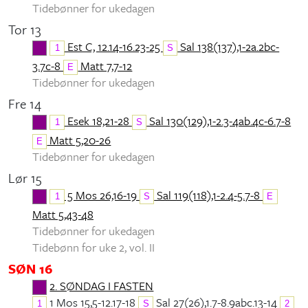
Tidebønner for ukedagen
Tor 13
Est C, 12.14-16.23-25
Sal 138(137),1-2a.2bc-
1
S
3.7c-8
Matt 7,7-12
E
Tidebønner for ukedagen
Fre 14
Esek 18,21-28
Sal 130(129),1-2.3-4ab.4c-6.7-8
1
S
Matt 5,20-26
E
Tidebønner for ukedagen
Lør 15
5 Mos 26,16-19
Sal 119(118),1-2.4-5.7-8
1
S
E
Matt 5,43-48
Tidebønner for ukedagen
Tidebønn for uke 2, vol. II
SØN 16
2. SØNDAG I FASTEN
1 Mos 15,5-12.17-18
Sal 27(26),1.7-8.9abc.13-14
1
S
2