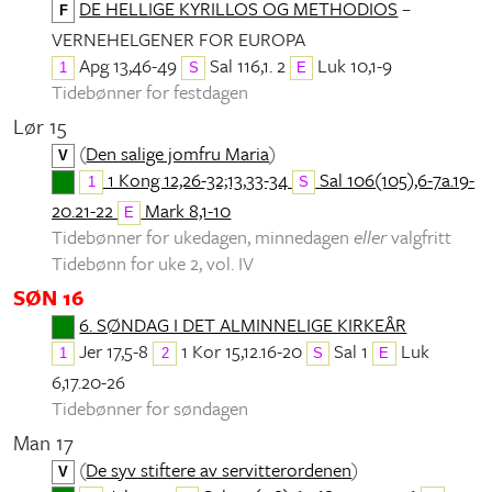
DE HELLIGE KYRILLOS OG METHODIOS
–
F
VERNEHELGENER FOR EUROPA
Apg 13,46-49
Sal 116,1. 2
Luk 10,1-9
1
S
E
Tidebønner for festdagen
Lør 15
(
Den salige jomfru Maria
)
V
1 Kong 12,26-32;13,33-34
Sal 106(105),6-7a.19-
1
S
20.21-22
Mark 8,1-10
E
Tidebønner for ukedagen, minnedagen
eller
valgfritt
Tidebønn for uke 2, vol. IV
SØN 16
6. SØNDAG I DET ALMINNELIGE KIRKEÅR
Jer 17,5-8
1 Kor 15,12.16-20
Sal 1
Luk
1
2
S
E
6,17.20-26
Tidebønner for søndagen
Man 17
(
De syv stiftere av servitterordenen
)
V