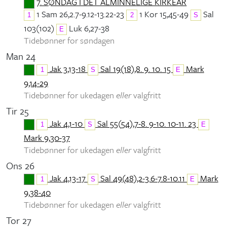
7. SØNDAG I DET ALMINNELIGE KIRKEÅR
1 Sam 26,2.7-9.12-13.22-23
1 Kor 15,45-49
Sal
1
2
S
103(102)
Luk 6,27-38
E
Tidebønner for søndagen
Man 24
Jak 3,13-18
Sal 19(18),8. 9. 10. 15
Mark
1
S
E
9,14-29
Tidebønner for ukedagen
eller
valgfritt
Tir 25
Jak 4,1-10
Sal 55(54),7-8. 9-10. 10-11. 23
1
S
E
Mark 9,30-37
Tidebønner for ukedagen
eller
valgfritt
Ons 26
Jak 4,13-17
Sal 49(48),2-3.6-7.8-10.11
Mark
1
S
E
9,38-40
Tidebønner for ukedagen
eller
valgfritt
Tor 27