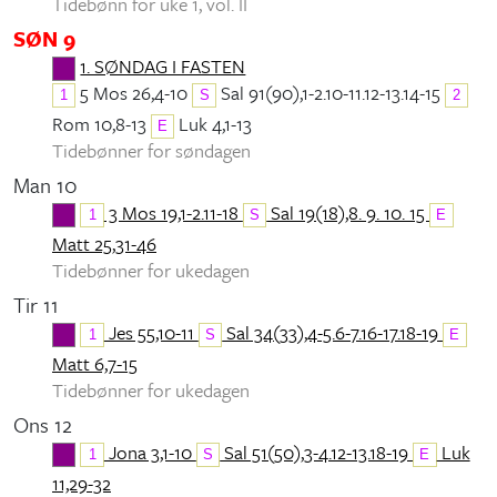
Tidebønn for uke 1, vol. II
SØN 9
1. SØNDAG I FASTEN
5 Mos 26,4-10
Sal 91(90),1-2.10-11.12-13.14-15
1
S
2
Rom 10,8-13
Luk 4,1-13
E
Tidebønner for søndagen
Man 10
3 Mos 19,1-2.11-18
Sal 19(18),8. 9. 10. 15
1
S
E
Matt 25,31-46
Tidebønner for ukedagen
Tir 11
Jes 55,10-11
Sal 34(33),4-5.6-7.16-17.18-19
1
S
E
Matt 6,7-15
Tidebønner for ukedagen
Ons 12
Jona 3,1-10
Sal 51(50),3-4.12-13.18-19
Luk
1
S
E
11,29-32