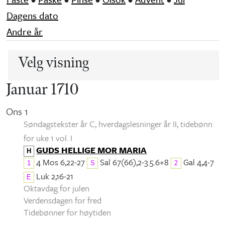
Dagens dato
Andre år
Velg visning
Januar 1710
Ons 1
Søndagstekster år C, hverdagslesninger år II
, tidebønn
for uke 1 vol. I
GUDS HELLIGE MOR MARIA
H
4 Mos 6,22-27
Sal 67(66),2-3.5.6+8
Gal 4,4-7
1
S
2
Luk 2,16-21
E
Oktavdag for julen
Verdensdagen for fred
Tidebønner for høytiden