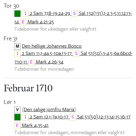
Tor 30
2 Sam 7,18-19.24-29
Sal 132(131),1-2.3-5.11.12.13-
1
S
14
Mark 4,21-25
E
Tidebønner for ukedagen
eller
valgfritt
Fre 31
Den hellige Johannes Bosco
M
2 Sam 11,1-4a.5-10a.13-17
Sal 51(50),3-4.5-6a.6bcd-
1
S
7.10-11
Mark 4,26-34
E
Tidebønner for minnedagen
Februar 1710
Lør 1
(
Den salige jomfru Maria
)
V
2 Sam 12,1-7a,10-17
Sal 51(50),12-13.14-15.16-17
1
S
Mark 4,35-41
E
Tidebønner for ukedagen, minnedagen
eller
valgfritt