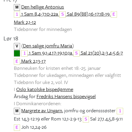
Den hellige Antonius
M
1 Sam 8,4-7.10-22a
Sal 89(88),16-17.18-19
1
S
E
Mark 2,1-12
Tidebønner for minnedagen
Lør 18
(
Den salige jomfru Maria
)
V
1 Sam 9,1-4.17-19;10,1a
Sal 21(20),2-3.4-5.6-7
1
S
Mark 2,13-17
E
Bønneuken for kristen enhet 18.-25. januar
Tidebønner for ukedagen, minnedagen
eller
valgfritt
Tidebønn for uke 2, vol. IV
I
Oslo katolske bispedømme
:
Årsdag for
Fredriks Hansens bispevigsel
I Dominikanerordenen:
Margrete av Ungarn
, jomfru og ordensssøster
M
1
Est 14,3-12.19
eller
Rom 12,1-2.9-13
Sal 27,1.4,5,8-9.11
S
Joh 12,24-26
E