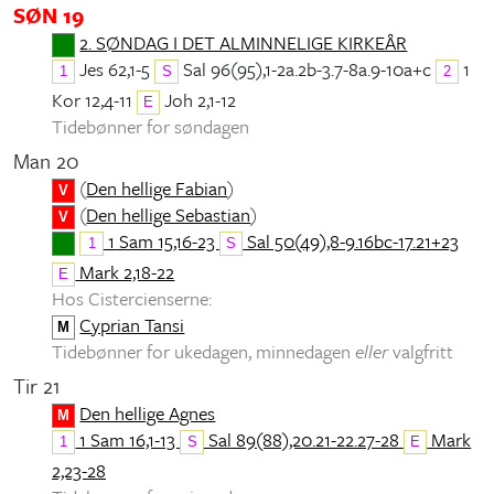
SØN 19
2. SØNDAG I DET ALMINNELIGE KIRKEÅR
Jes 62,1-5
Sal 96(95),1-2a.2b-3.7-8a.9-10a+c
1
1
S
2
Kor 12,4-11
Joh 2,1-12
E
Tidebønner for søndagen
Man 20
(
Den hellige Fabian
)
V
(
Den hellige Sebastian
)
V
1 Sam 15,16-23
Sal 50(49),8-9.16bc-17.21+23
1
S
Mark 2,18-22
E
Hos Cistercienserne:
Cyprian Tansi
M
Tidebønner for ukedagen, minnedagen
eller
valgfritt
Tir 21
Den hellige Agnes
M
1 Sam 16,1-13
Sal 89(88),20.21-22.27-28
Mark
1
S
E
2,23-28