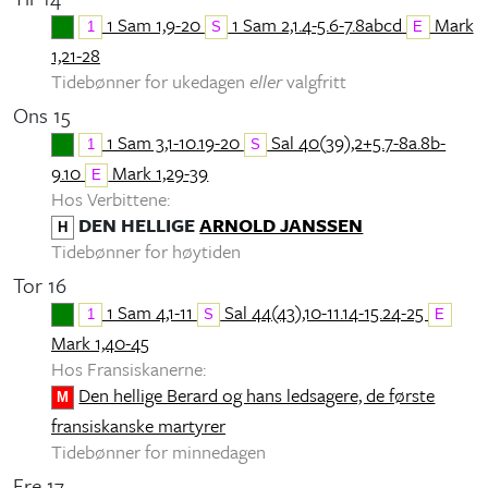
1 Sam 1,9-20
1 Sam 2,1.4-5.6-7.8abcd
Mark
1
S
E
1,21-28
Tidebønner for ukedagen
eller
valgfritt
Ons 15
1 Sam 3,1-10.19-20
Sal 40(39),2+5.7-8a.8b-
1
S
9.10
Mark 1,29-39
E
Hos Verbittene:
DEN HELLIGE
ARNOLD JANSSEN
H
Tidebønner for høytiden
Tor 16
1 Sam 4,1-11
Sal 44(43),10-11.14-15.24-25
1
S
E
Mark 1,40-45
Hos Fransiskanerne:
Den hellige Berard og hans ledsagere, de første
M
fransiskanske martyrer
Tidebønner for minnedagen
Fre 17