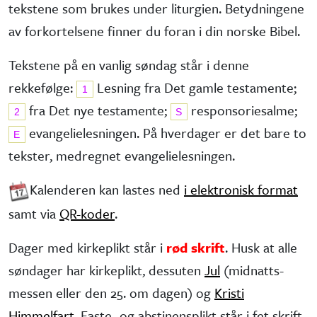
tekstene som brukes under liturgien. Betydningene
av forkortelsene finner du foran i din norske Bibel.
Tekstene på en vanlig søndag står i denne
rekkefølge:
Lesning fra Det gamle testa­mente;
1
fra Det nye testa­mente;
responsorie­salme;
2
S
evangelie­lesningen. På hverdager er det bare to
E
tekster, medregnet evangelielesningen.
Kalenderen kan lastes ned
i elektronisk format
samt via
QR-koder
.
Dager med kirkeplikt står i
rød skrift
. Husk at alle
søndager har kirke­plikt, dessuten
Jul
(midnatts­
messen eller den 25. om dagen) og
Kristi
Himmelfart
. Faste- og abstinens­plikt står i fet skrift