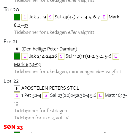
Tor 20
Jak 2,1-9
Sal 34(33),2-3. 4-5. 6-7
Mark
1
S
E
8,27-33
Tidebønner for ukedagen
eller
valgfritt
Fre 21
(
Den hellige Peter Damian
)
V
Jak 2,14-24.26
Sal 112(111),1-2. 3-4. 5-6
1
S
E
Mark 8,34-9,1
Tidebønner for ukedagen, minnedagen
eller
valgfritt
Lør 22
APOSTELEN PETERS STOL
F
1 Pet 5,1-4
Sal 23(22),1-3a.3b-4.5.6
Matt 16,13-
1
S
E
19
Tidebønner for festdagen
Tidebønn for uke 3, vol. IV
SØN 23