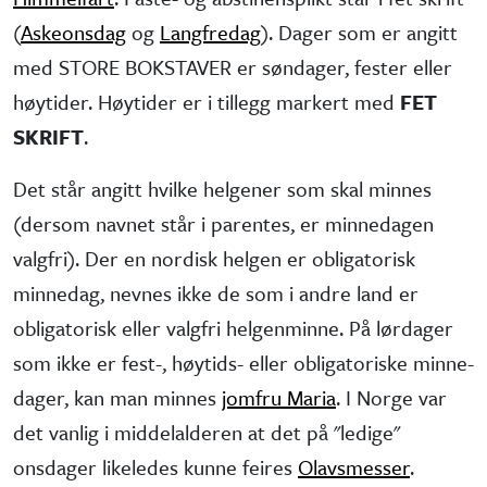
(
Askeonsdag
og
Langfredag
). Dager som er angitt
med STORE BOKSTAVER er søndager, fester eller
høytider. Høytider er i tillegg markert med
FET
SKRIFT
.
Det står angitt hvilke helgener som skal minnes
(dersom navnet står i parentes, er minne­dagen
valgfri). Der en nordisk helgen er obliga­torisk
minne­dag, nevnes ikke de som i andre land er
obliga­torisk eller valgfri helgen­minne. På lørdager
som ikke er fest-, høytids- eller obliga­toriske minne­
dager, kan man minnes
jomfru Maria
. I Norge var
det vanlig i middel­alderen at det på "ledige"
onsdager like­ledes kunne feires
Olavsmesser
.