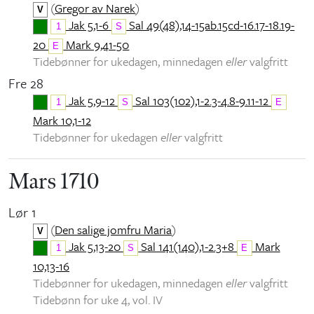
(
Gregor av Narek
)
V
Jak 5,1-6
Sal 49(48),14-15ab.15cd-16.17-18.19-
1
S
20
Mark 9,41-50
E
Tidebønner for ukedagen, minnedagen
eller
valgfritt
Fre 28
Jak 5,9-12
Sal 103(102),1-2.3-4.8-9.11-12
1
S
E
Mark 10,1-12
Tidebønner for ukedagen
eller
valgfritt
Mars 1710
Lør 1
(
Den salige jomfru Maria
)
V
Jak 5,13-20
Sal 141(140),1-2.3+8
Mark
1
S
E
10,13-16
Tidebønner for ukedagen, minnedagen
eller
valgfritt
Tidebønn for uke 4, vol. IV