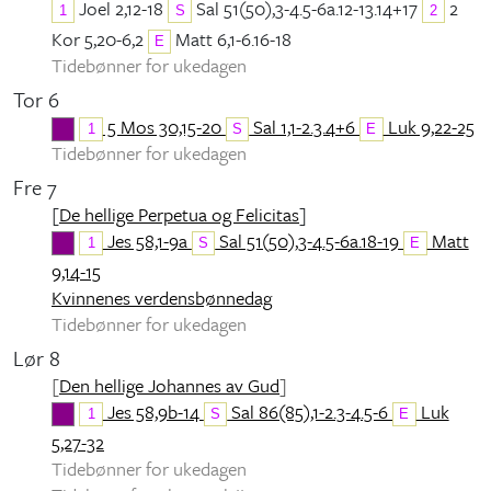
Joel 2,12-18
Sal 51(50),3-4.5-6a.12-13.14+17
2
1
S
2
Kor 5,20-6,2
Matt 6,1-6.16-18
E
Tidebønner for ukedagen
Tor 6
5 Mos 30,15-20
Sal 1,1-2.3.4+6
Luk 9,22-25
1
S
E
Tidebønner for ukedagen
Fre 7
[
De hellige Perpetua og Felicitas
]
Jes 58,1-9a
Sal 51(50),3-4.5-6a.18-19
Matt
1
S
E
9,14-15
Kvinnenes verdensbønnedag
Tidebønner for ukedagen
Lør 8
[
Den hellige Johannes av Gud
]
Jes 58,9b-14
Sal 86(85),1-2.3-4.5-6
Luk
1
S
E
5,27-32
Tidebønner for ukedagen