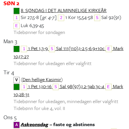
SØN 2
8. SØNDAG I DET ALMINNELIGE KIRKEÅR
Sir 27,5-8
[gr. 4-7]
1 Kor 15,54-58
Sal 92(91)
1
2
S
Luk 6,39-45
E
Tidebønner for søndagen
Man 3
1 Pet 1,3-9
Sal 111(110),1-2.5-6.9+10c
Mark
1
S
E
10,17-27
Tidebønner for ukedagen
eller
valgfritt
Tir 4
(
Den hellige Kasimir
)
V
1 Pet 1,10-16
Sal 98(97),1.2-3ab.3c-4
Mark
1
S
E
10,28-31
Tidebønner for ukedagen, minnedagen
eller
valgfritt
Tidebønn for uke 4, vol. II
Ons 5
Askeonsdag
– faste og abstinens
A