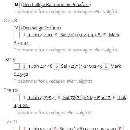
(
Den hellige Raimund av Peñafort
)
M
Tidebønner for ukedagen, minnedagen
eller
valgfritt
Ons 8
(
Den salige Torfinn
)
V
1 Joh 4,7-10
Sal 72(71),1-2.3-4.7-8
Mark
1
S
E
6,34-44
Tidebønner for ukedagen, minnedagen
eller
valgfritt
Tor 9
1 Joh 4,11-18
Sal 72(71),1-2.10.12-13
Mark
1
S
E
6,45-52
Tidebønner for ukedagen
eller
valgfritt
Fre 10
1 Joh 4,19-5,4
Sal 72(71),1-2.14+15bc.17
Luk
1
S
E
4,14-22a
Tidebønner for ukedagen
eller
valgfritt
Lør 11
1 Joh 5,5-13
Sal 147(146),12-13.14-15.19-20
1
S
E