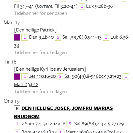
Fil 3,17-4,1 (
kortere:
Fil 3,20-4,1)
Luk 9,28b-36
E
Tidebønner for søndagen
Man 17
[
Den hellige Patrick
]
Dan 9,4b-10
Sal 79(78),8.9.11+13
Luk 6,36-
1
S
E
38
Tidebønner for ukedagen
Tir 18
[
Den hellige Kyrillos av Jerusalem
]
Jes 1,10.16-20
Sal 50(49),8-9.16bc-17.21+23
1
S
E
Matt 23,1-12
Tidebønner for ukedagen
Ons 19
DEN HELLIGE JOSEF, JOMFRU MARIAS
H
BRUDGOM
2 Sam 7,4-5a.12-14a.16
Sal 89(88),2-3.4-5.27+29
1
S
Rom 4,13.16-18.22
Matt 1,16.18-21.24a
eller
Luk
2
E