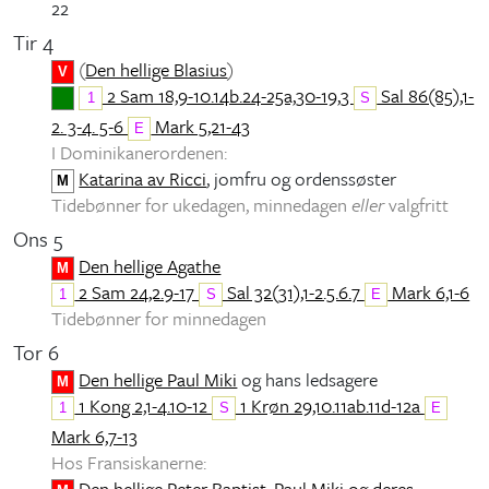
22
Tir 4
(
Den hellige Blasius
)
V
2 Sam 18,9-10.14b.24-25a,30-19,3
Sal 86(85),1-
1
S
2. 3-4. 5-6
Mark 5,21-43
E
I Dominikanerordenen:
Katarina av Ricci
, jomfru og ordenssøster
M
Tidebønner for ukedagen, minnedagen
eller
valgfritt
Ons 5
Den hellige Agathe
M
2 Sam 24,2.9-17
Sal 32(31),1-2.5.6.7
Mark 6,1-6
1
S
E
Tidebønner for minnedagen
Tor 6
Den hellige Paul Miki
og hans ledsagere
M
1 Kong 2,1-4.10-12
1 Krøn 29,10.11ab.11d-12a
1
S
E
Mark 6,7-13
Hos Fransiskanerne:
Den hellige Peter Baptist, Paul Miki og deres