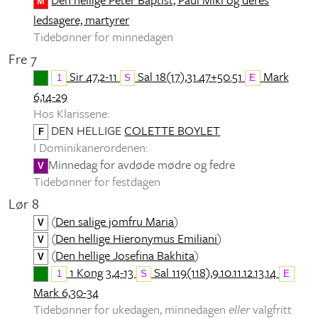
M
ledsagere, martyrer
Tidebønner for minnedagen
Fre 7
Sir 47,2-11
Sal 18(17),31.47+50.51
Mark
1
S
E
6,14-29
Hos Klarissene:
DEN HELLIGE
COLETTE BOYLET
F
I Dominikanerordenen:
Minnedag for avdøde mødre og fedre
V
Tidebønner for festdagen
Lør 8
(
Den salige jomfru Maria
)
V
(
Den hellige Hieronymus Emiliani
)
V
(
Den hellige Josefina Bakhita
)
V
1 Kong 3,4-13
Sal 119(118),9.10.11.12.13.14
1
S
E
Mark 6,30-34
Tidebønner for ukedagen, minnedagen
eller
valgfritt