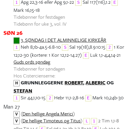
Apg 22,3-16
eller
Apg 9,1-22
Sal 117(116),1.2
1
S
E
Mark 16,15-18
Tidebønner for festdagen
Tidebønn for uke 3, vol. IV
SØN 26
3. SØNDAG I DET ALMINNELIGE KIRKEÅR
Neh 8,1b-4a.5-6.8-10
Sal 19(18),8.9.10.15
1 Kor
1
S
2
12,12-30 (
kortere:
1 Kor 12,12-14.27)
Luk 1,1-4;4,14-21
E
Guds ords søndag
Tidebønner for søndagen
Hos Cistercienserne:
GRUNNLEGGERNE
ROBERT
,
ALBERIC
OG
H
STEFAN
Sir 44,1,10-15
Hebr 11,1-2,8-16
Mark 10,24b-30
1
2
E
Man 27
(
Den hellige Angela Merici
)
V
(
De hellige Timoteus og Titus
)
2 Tim 1,1-8
V
L
1
eller
Tit 1,1-5
Sal 96,1-2a.2b-3.7-8a.10
Luk 10,1-9