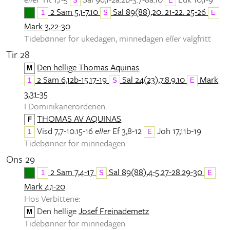
S
E
2 Sam 5,1-7.10
Sal 89(88),20. 21-22. 25-26
1
S
E
Mark 3,22-30
Tidebønner for ukedagen, minnedagen
eller
valgfritt
Tir 28
Den hellige Thomas Aquinas
M
2 Sam 6,12b-15.17-19
Sal 24(23),7.8.9.10
Mark
1
S
E
3,31-35
I Dominikanerordenen:
THOMAS AV AQUINAS
F
Visd 7,7-10.15-16
eller
Ef 3,8-12
Joh 17,11b-19
1
E
Tidebønner for minnedagen
Ons 29
2 Sam 7,4-17
Sal 89(88),4-5.27-28.29-30
1
S
E
Mark 4,1-20
Hos Verbittene:
Den hellige
Josef Freinademetz
M
Tidebønner for minnedagen