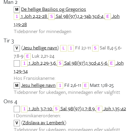
Man 2
De hellige Basilios og Gregorios
M
1 Joh 2,22-28
Sal 98(97),1.2-3ab.3cd-4
Joh
1
S
E
1,19-28
Tidebønner for minnedagen
Tir 3
(
Jesu hellige navn
)
Fil 2,1-11
Sal 8,4-5.6-
V
L
1
S
7.8-9
Luk 2,21-24
E
1 Joh 2,29-3,6
Sal 98(97),1.3cd-4.5-6
Joh
1
S
E
1,29-34
Hos Fransiskanerne:
Jesu hellige navn
Fil 2,6-11
Matt 1,18-25
M
1
E
Tidebønner for ukedagen, minnedagen
eller
valgfritt
Ons 4
1 Joh 3,7-10
Sal 98(97),1.7-8.9
Joh 1,35-42
1
S
E
I Dominikanerordenen:
(
Zdislava av Lemberk
)
V
Tidebønner for ukedagen, minnedagen
eller
valgfritt