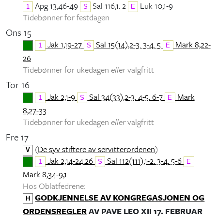
Apg 13,46-49
Sal 116,1. 2
Luk 10,1-9
1
S
E
Tidebønner for festdagen
Ons 15
Jak 1,19-27
Sal 15(14),2-3. 3-4. 5
Mark 8,22-
1
S
E
26
Tidebønner for ukedagen
eller
valgfritt
Tor 16
Jak 2,1-9
Sal 34(33),2-3. 4-5. 6-7
Mark
1
S
E
8,27-33
Tidebønner for ukedagen
eller
valgfritt
Fre 17
(
De syv stiftere av servitterordenen
)
V
Jak 2,14-24.26
Sal 112(111),1-2. 3-4. 5-6
1
S
E
Mark 8,34-9,1
Hos Oblatfedrene:
GODKJENNELSE AV KONGREGASJONEN OG
H
ORDENSREGLER
AV PAVE LEO XII 17. FEBRUAR