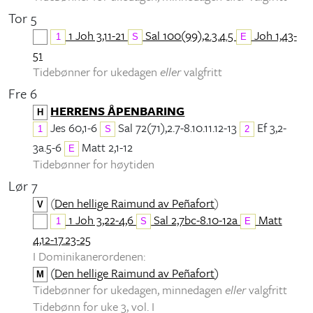
Tor 5
1 Joh 3,11-21
Sal 100(99),2.3.4.5
Joh 1,43-
1
S
E
51
Tidebønner for ukedagen
eller
valgfritt
Fre 6
HERRENS ÅPENBARING
H
Jes 60,1-6
Sal 72(71),2.7-8.10.11.12-13
Ef 3,2-
1
S
2
3a.5-6
Matt 2,1-12
E
Tidebønner for høytiden
Lør 7
(
Den hellige Raimund av Peñafort
)
V
1 Joh 3,22-4,6
Sal 2,7bc-8.10-12a
Matt
1
S
E
4,12-17.23-25
I Dominikanerordenen:
(
Den hellige Raimund av Peñafort
)
M
Tidebønner for ukedagen, minnedagen
eller
valgfritt
Tidebønn for uke 3, vol. I