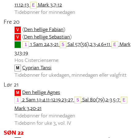
11.12-13
Mark 3,7-12
E
Tidebønner for minnedagen
Fre 20
(
Den hellige Fabian
)
V
(
Den hellige Sebastian
)
V
1 Sam 24,3-21
Sal 57(56),2.3-4.6+11
Mark
1
S
E
3,13-19
Hos Cistercienserne:
Cyprian Tansi
M
Tidebønner for ukedagen, minnedagen
eller
valgfritt
Lør 21
Den hellige Agnes
M
2 Sam 1,1-4.11-12.19.23-27
Sal 80(79),2-3.5-7
1
S
E
Mark 3,20-21
Tidebønner for minnedagen
Tidebønn for uke 3, vol. IV
SØN 22