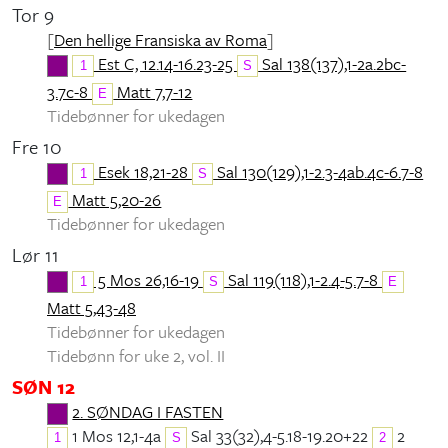
Tor 9
[
Den hellige Fransiska av Roma
]
Est C, 12.14-16.23-25
Sal 138(137),1-2a.2bc-
1
S
3.7c-8
Matt 7,7-12
E
Tidebønner for ukedagen
Fre 10
Esek 18,21-28
Sal 130(129),1-2.3-4ab.4c-6.7-8
1
S
Matt 5,20-26
E
Tidebønner for ukedagen
Lør 11
5 Mos 26,16-19
Sal 119(118),1-2.4-5.7-8
1
S
E
Matt 5,43-48
Tidebønner for ukedagen
Tidebønn for uke 2, vol. II
SØN 12
2. SØNDAG I FASTEN
1 Mos 12,1-4a
Sal 33(32),4-5.18-19.20+22
2
1
S
2