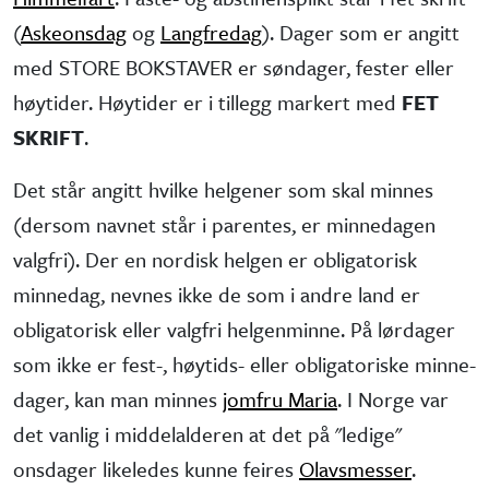
(
Askeonsdag
og
Langfredag
). Dager som er angitt
med STORE BOKSTAVER er søndager, fester eller
høytider. Høytider er i tillegg markert med
FET
SKRIFT
.
Det står angitt hvilke helgener som skal minnes
(dersom navnet står i parentes, er minne­dagen
valgfri). Der en nordisk helgen er obliga­torisk
minne­dag, nevnes ikke de som i andre land er
obliga­torisk eller valgfri helgen­minne. På lørdager
som ikke er fest-, høytids- eller obliga­toriske minne­
dager, kan man minnes
jomfru Maria
. I Norge var
det vanlig i middel­alderen at det på "ledige"
onsdager like­ledes kunne feires
Olavsmesser
.