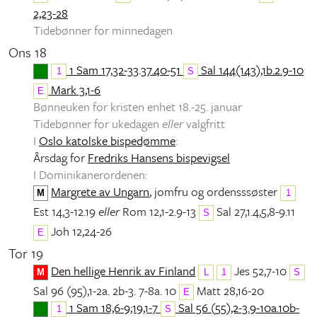
2,23-28
Tidebønner for minnedagen
Ons 18
1 Sam 17,32-33.37.40-51
Sal 144(143),1b.2.9-10
1
S
Mark 3,1-6
E
Bønneuken for kristen enhet 18.-25. januar
Tidebønner for ukedagen
eller
valgfritt
I
Oslo katolske bispedømme
:
Årsdag for
Fredriks Hansens bispevigsel
I Dominikanerordenen:
Margrete av Ungarn
, jomfru og ordensssøster
M
1
Est 14,3-12.19
eller
Rom 12,1-2.9-13
Sal 27,1.4,5,8-9.11
S
Joh 12,24-26
E
Tor 19
Den hellige Henrik av Finland
Jes 52,7-10
M
L
1
S
Sal 96 (95),1-2a. 2b-3. 7-8a. 10
Matt 28,16-20
E
1 Sam 18,6-9;19,1-7
Sal 56 (55),2-3.9-10a.10b-
1
S