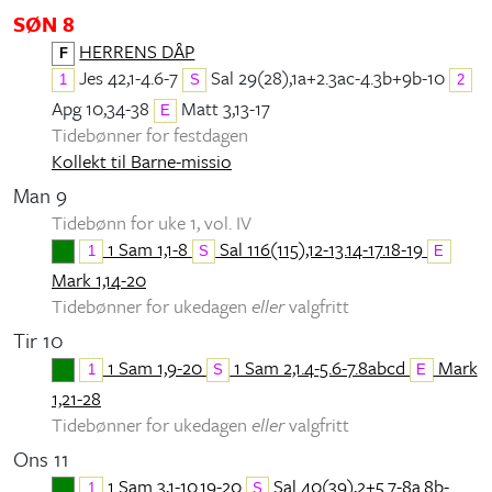
SØN 8
HERRENS DÅP
F
Jes 42,1-4.6-7
Sal 29(28),1a+2.3ac-4.3b+9b-10
1
S
2
Apg 10,34-38
Matt 3,13-17
E
Tidebønner for festdagen
Kollekt til Barne-missio
Man 9
Tidebønn for uke 1, vol. IV
1 Sam 1,1-8
Sal 116(115),12-13.14-17.18-19
1
S
E
Mark 1,14-20
Tidebønner for ukedagen
eller
valgfritt
Tir 10
1 Sam 1,9-20
1 Sam 2,1.4-5.6-7.8abcd
Mark
1
S
E
1,21-28
Tidebønner for ukedagen
eller
valgfritt
Ons 11
1 Sam 3,1-10.19-20
Sal 40(39),2+5.7-8a.8b-
1
S