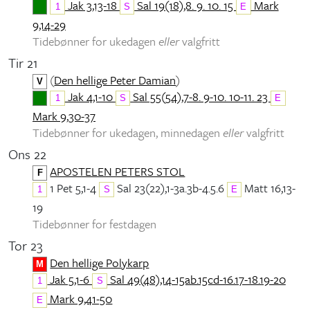
Jak 3,13-18
Sal 19(18),8. 9. 10. 15
Mark
1
S
E
9,14-29
Tidebønner for ukedagen
eller
valgfritt
Tir 21
(
Den hellige Peter Damian
)
V
Jak 4,1-10
Sal 55(54),7-8. 9-10. 10-11. 23
1
S
E
Mark 9,30-37
Tidebønner for ukedagen, minnedagen
eller
valgfritt
Ons 22
APOSTELEN PETERS STOL
F
1 Pet 5,1-4
Sal 23(22),1-3a.3b-4.5.6
Matt 16,13-
1
S
E
19
Tidebønner for festdagen
Tor 23
Den hellige Polykarp
M
Jak 5,1-6
Sal 49(48),14-15ab.15cd-16.17-18.19-20
1
S
Mark 9,41-50
E