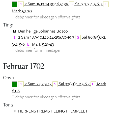
2 Sam 15,13-14.30;16,5.13a
Sal 3,2-3.4-5.6-7
1
S
E
Mark 5,1-20
Tidebønner for ukedagen
eller
valgfritt
Tir 31
Den hellige Johannes Bosco
M
2 Sam 18,9-10.14b.24-25a,30-19,3
Sal 86(85),1-2.
1
S
3-4. 5-6
Mark 5,21-43
E
Tidebønner for minnedagen
Februar 1702
Ons 1
2 Sam 24,2.9-17
Sal 32(31),1-2.5.6.7
Mark
1
S
E
6,1-6
Tidebønner for ukedagen
eller
valgfritt
Tor 2
HERRENS FREMSTILLING I TEMPELET
F