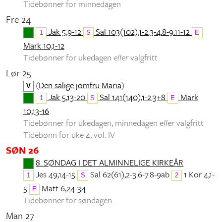
Tidebønner for minnedagen
Fre 24
Jak 5,9-12
Sal 103(102),1-2.3-4.8-9.11-12
1
S
E
Mark 10,1-12
Tidebønner for ukedagen
eller
valgfritt
Lør 25
(
Den salige jomfru Maria
)
V
Jak 5,13-20
Sal 141(140),1-2.3+8
Mark
1
S
E
10,13-16
Tidebønner for ukedagen, minnedagen
eller
valgfritt
Tidebønn for uke 4, vol. IV
SØN 26
8. SØNDAG I DET ALMINNELIGE KIRKEÅR
Jes 49,14-15
Sal 62(61),2-3.6-7.8-9ab
1 Kor 4,1-
1
S
2
5
Matt 6,24-34
E
Tidebønner for søndagen
Man 27