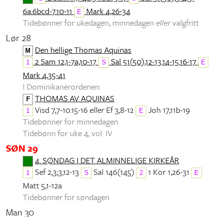
6a.6bcd-7.10-11
Mark 4,26-34
E
Tidebønner for ukedagen, minnedagen
eller
valgfritt
Lør 28
Den hellige Thomas Aquinas
M
2 Sam 12,1-7a,10-17
Sal 51(50),12-13.14-15.16-17
1
S
E
Mark 4,35-41
I Dominikanerordenen:
THOMAS AV AQUINAS
F
Visd 7,7-10.15-16
eller
Ef 3,8-12
Joh 17,11b-19
1
E
Tidebønner for minnedagen
Tidebønn for uke 4, vol. IV
SØN 29
4. SØNDAG I DET ALMINNELIGE KIRKEÅR
Sef 2,3;3,12-13
Sal 146(145)
1 Kor 1,26-31
1
S
2
E
Matt 5,1-12a
Tidebønner for søndagen
Man 30