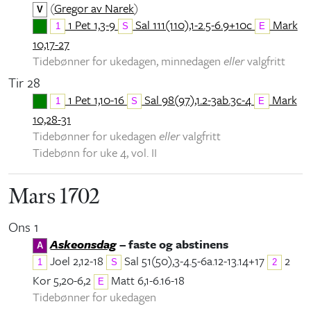
(
Gregor av Narek
)
V
1 Pet 1,3-9
Sal 111(110),1-2.5-6.9+10c
Mark
1
S
E
10,17-27
Tidebønner for ukedagen, minnedagen
eller
valgfritt
Tir 28
1 Pet 1,10-16
Sal 98(97),1.2-3ab.3c-4
Mark
1
S
E
10,28-31
Tidebønner for ukedagen
eller
valgfritt
Tidebønn for uke 4, vol. II
Mars 1702
Ons 1
Askeonsdag
– faste og abstinens
A
Joel 2,12-18
Sal 51(50),3-4.5-6a.12-13.14+17
2
1
S
2
Kor 5,20-6,2
Matt 6,1-6.16-18
E
Tidebønner for ukedagen