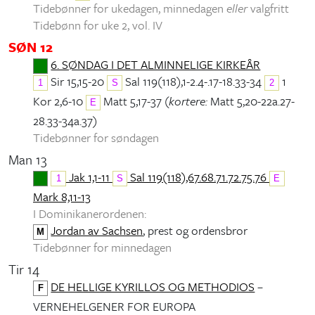
Tidebønner for ukedagen, minnedagen
eller
valgfritt
Tidebønn for uke 2, vol. IV
SØN 12
6. SØNDAG I DET ALMINNELIGE KIRKEÅR
Sir 15,15-20
Sal 119(118),1-2.4-.17-18.33-34
1
1
S
2
Kor 2,6-10
Matt 5,17-37 (
kortere:
Matt 5,20-22a.27-
E
28.33-34a.37)
Tidebønner for søndagen
Man 13
Jak 1,1-11
Sal 119(118),67.68.71.72.75.76
1
S
E
Mark 8,11-13
I Dominikanerordenen:
Jordan av Sachsen
, prest og ordensbror
M
Tidebønner for minnedagen
Tir 14
DE HELLIGE KYRILLOS OG METHODIOS
–
F
VERNEHELGENER FOR EUROPA