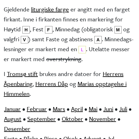
Gjeldende
liturgiske farge
er angitt med en farget
firkant. Inne i firkanten finnes en markering for
Høytid
, Fest
, Minne­dag (obliga­torisk
og
H
F
M
valg­fri
) samt Faste og abstinens
. Minnedags­
V
A
lesninger er markert med en
. Utelatte messer
L
er markert med
overstrykning
.
I
Tromsø stift
brukes andre datoer for
Herrens
Åpenbaring
,
Herrens Dåp
og
Marias opptagelse i
Himmelen
.
Januar
•
Februar
•
Mars
•
April
•
Mai
•
Juni
•
Juli
•
August
•
September
•
Oktober
•
November
•
Desember
Faste
•
Påske
•
Pinse
•
Olsok
•
Advent
•
Jul