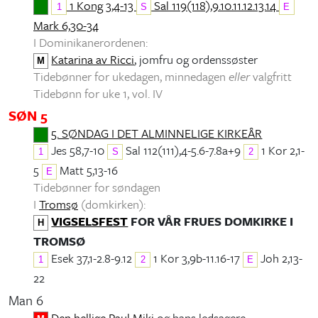
1 Kong 3,4-13
Sal 119(118),9.10.11.12.13.14
1
S
E
Mark 6,30-34
I Dominikanerordenen:
Katarina av Ricci
, jomfru og ordenssøster
M
Tidebønner for ukedagen, minnedagen
eller
valgfritt
Tidebønn for uke 1, vol. IV
SØN 5
5. SØNDAG I DET ALMINNELIGE KIRKEÅR
Jes 58,7-10
Sal 112(111),4-5.6-7.8a+9
1 Kor 2,1-
1
S
2
5
Matt 5,13-16
E
Tidebønner for søndagen
I
Tromsø
(domkirken):
VIGSELSFEST
FOR VÅR FRUES DOMKIRKE I
H
TROMSØ
Esek 37,1-2.8-9.12
1 Kor 3,9b-11.16-17
Joh 2,13-
1
2
E
22
Man 6
Den hellige Paul Miki
og hans ledsagere