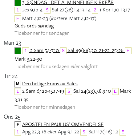
3. SØNDAG I DET ALMINNELIGE KIRKEÅR
Jes 9,1b-4
Sal 27(26),1.4.13-14
1 Kor 1,10-13.17
1
S
2
Matt 4,12-23 (
kortere:
Matt 4,12-17)
E
Guds ords søndag
Tidebønner for søndagen
Man 23
2 Sam 5,1-7.10
Sal 89(88),20. 21-22. 25-26
1
S
E
Mark 3,22-30
Tidebønner for ukedagen
eller
valgfritt
Tir 24
Den hellige Frans av Sales
M
2 Sam 6,12b-15.17-19
Sal 24(23),7.8.9.10
Mark
1
S
E
3,31-35
Tidebønner for minnedagen
Ons 25
APOSTELEN PAULUS' OMVENDELSE
F
Apg 22,3-16
eller
Apg 9,1-22
Sal 117(116),1.2
1
S
E