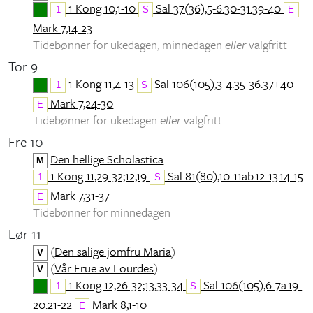
1 Kong 10,1-10
Sal 37(36),5-6.30-31.39-40
1
S
E
Mark 7,14-23
Tidebønner for ukedagen, minnedagen
eller
valgfritt
Tor 9
1 Kong 11,4-13
Sal 106(105),3-4.35-36.37+40
1
S
Mark 7,24-30
E
Tidebønner for ukedagen
eller
valgfritt
Fre 10
Den hellige Scholastica
M
1 Kong 11,29-32;12,19
Sal 81(80),10-11ab.12-13.14-15
1
S
Mark 7,31-37
E
Tidebønner for minnedagen
Lør 11
(
Den salige jomfru Maria
)
V
(
Vår Frue av Lourdes
)
V
1 Kong 12,26-32;13,33-34
Sal 106(105),6-7a.19-
1
S
20.21-22
Mark 8,1-10
E