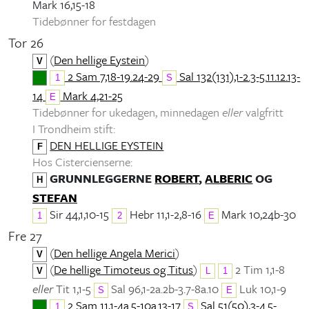
Mark 16,15-18
Tidebønner for festdagen
Tor 26
(
Den hellige Eystein
)
V
2 Sam 7,18-19.24-29
Sal 132(131),1-2.3-5.11.12.13-
1
S
14
Mark 4,21-25
E
Tidebønner for ukedagen, minnedagen
eller
valgfritt
I Trondheim stift:
DEN HELLIGE EYSTEIN
F
Hos Cistercienserne:
GRUNNLEGGERNE
ROBERT
,
ALBERIC
OG
H
STEFAN
Sir 44,1,10-15
Hebr 11,1-2,8-16
Mark 10,24b-30
1
2
E
Fre 27
(
Den hellige Angela Merici
)
V
(
De hellige Timoteus og Titus
)
2 Tim 1,1-8
V
L
1
eller
Tit 1,1-5
Sal 96,1-2a.2b-3.7-8a.10
Luk 10,1-9
S
E
2 Sam 11,1-4a.5-10a.13-17
Sal 51(50),3-4.5-
1
S