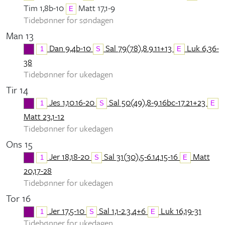
Tim 1,8b-10
Matt 17,1-9
E
Tidebønner for søndagen
Man 13
Dan 9,4b-10
Sal 79(78),8.9.11+13
Luk 6,36-
1
S
E
38
Tidebønner for ukedagen
Tir 14
Jes 1,10.16-20
Sal 50(49),8-9.16bc-17.21+23
1
S
E
Matt 23,1-12
Tidebønner for ukedagen
Ons 15
Jer 18,18-20
Sal 31(30),5-6.14.15-16
Matt
1
S
E
20,17-28
Tidebønner for ukedagen
Tor 16
Jer 17,5-10
Sal 1,1-2.3.4+6
Luk 16,19-31
1
S
E
Tidebønner for ukedagen