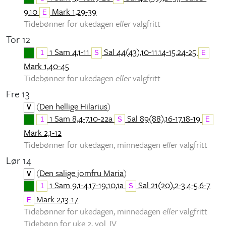
9.10
Mark 1,29-39
E
Tidebønner for ukedagen
eller
valgfritt
Tor 12
1 Sam 4,1-11
Sal 44(43),10-11.14-15.24-25
1
S
E
Mark 1,40-45
Tidebønner for ukedagen
eller
valgfritt
Fre 13
(
Den hellige Hilarius
)
V
1 Sam 8,4-7.10-22a
Sal 89(88),16-17.18-19
1
S
E
Mark 2,1-12
Tidebønner for ukedagen, minnedagen
eller
valgfritt
Lør 14
(
Den salige jomfru Maria
)
V
1 Sam 9,1-4.17-19;10,1a
Sal 21(20),2-3.4-5.6-7
1
S
Mark 2,13-17
E
Tidebønner for ukedagen, minnedagen
eller
valgfritt
Tidebønn for uke 2, vol. IV