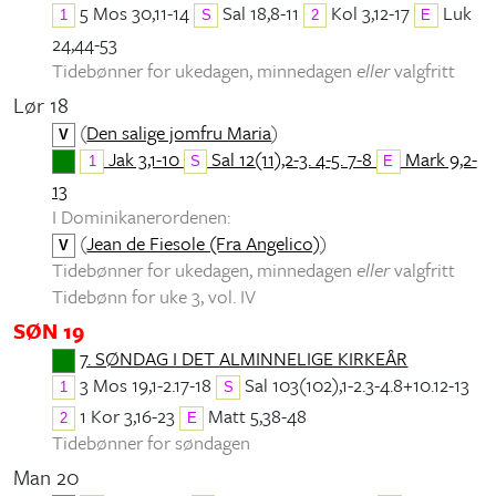
5 Mos 30,11-14
Sal 18,8-11
Kol 3,12-17
Luk
1
S
2
E
24,44-53
Tidebønner for ukedagen, minnedagen
eller
valgfritt
Lør 18
(
Den salige jomfru Maria
)
V
Jak 3,1-10
Sal 12(11),2-3. 4-5. 7-8
Mark 9,2-
1
S
E
13
I Dominikanerordenen:
(
Jean de Fiesole (Fra Angelico)
)
V
Tidebønner for ukedagen, minnedagen
eller
valgfritt
Tidebønn for uke 3, vol. IV
SØN 19
7. SØNDAG I DET ALMINNELIGE KIRKEÅR
3 Mos 19,1-2.17-18
Sal 103(102),1-2.3-4.8+10.12-13
1
S
1 Kor 3,16-23
Matt 5,38-48
2
E
Tidebønner for søndagen
Man 20