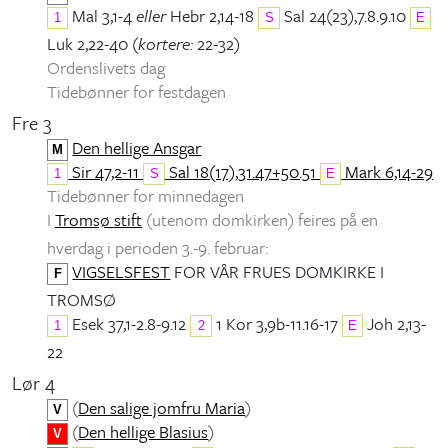
Mal 3,1-4
eller
Hebr 2,14-18
Sal 24(23),7.8.9.10
1
S
E
Luk 2,22-40 (
kortere:
22-32)
Ordenslivets dag
Tidebønner for festdagen
Fre 3
Den hellige Ansgar
M
Sir 47,2-11
Sal 18(17),31.47+50.51
Mark 6,14-29
1
S
E
Tidebønner for minnedagen
I
Tromsø stift
(utenom domkirken) feires på en
hverdag i perioden 3.-9. februar:
VIGSELSFEST
FOR VÅR FRUES DOMKIRKE I
F
TROMSØ
Esek 37,1-2.8-9.12
1 Kor 3,9b-11.16-17
Joh 2,13-
1
2
E
22
Lør 4
(
Den salige jomfru Maria
)
V
(
Den hellige Blasius
)
V