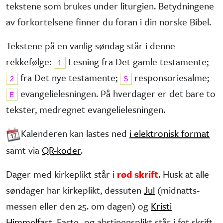
tekstene som brukes under liturgien. Betydningene
av forkortelsene finner du foran i din norske Bibel.
Tekstene på en vanlig søndag står i denne
rekkefølge:
Lesning fra Det gamle testa­mente;
1
fra Det nye testa­mente;
responsorie­salme;
2
S
evangelie­lesningen. På hverdager er det bare to
E
tekster, medregnet evangelielesningen.
Kalenderen kan lastes ned
i elektronisk format
samt via
QR-koder
.
Dager med kirkeplikt står i
rød skrift
. Husk at alle
søndager har kirke­plikt, dessuten
Jul
(midnatts­
messen eller den 25. om dagen) og
Kristi
Himmelfart
. Faste- og abstinens­plikt står i fet skrift