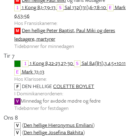
M
1 Kong 8,1-7.9-13
Sal 132(131),6-7.8-10
Mark
1
S
E
6,53-56
Hos Fransiskanerne:
Den hellige Peter Baptist, Paul Miki og deres
M
ledsagere, martyrer
Tidebønner for minnedagen
Tir 7
1 Kong 8,22-23.27-30
Sal 84(83),3.4.5+10.11
1
S
Mark 7,1-13
E
Hos Klarissene:
DEN HELLIGE
COLETTE BOYLET
F
I Dominikanerordenen:
Minnedag for avdøde mødre og fedre
V
Tidebønner for festdagen
Ons 8
(
Den hellige Hieronymus Emiliani
)
V
(
Den hellige Josefina Bakhita
)
V