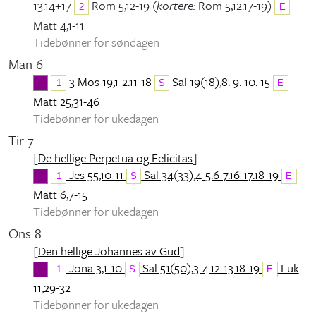
13.14+17
Rom 5,12-19 (
kortere:
Rom 5,12.17-19)
2
E
Matt 4,1-11
Tidebønner for søndagen
Man 6
3 Mos 19,1-2.11-18
Sal 19(18),8. 9. 10. 15
1
S
E
Matt 25,31-46
Tidebønner for ukedagen
Tir 7
[
De hellige Perpetua og Felicitas
]
Jes 55,10-11
Sal 34(33),4-5.6-7.16-17.18-19
1
S
E
Matt 6,7-15
Tidebønner for ukedagen
Ons 8
[
Den hellige Johannes av Gud
]
Jona 3,1-10
Sal 51(50),3-4.12-13.18-19
Luk
1
S
E
11,29-32
Tidebønner for ukedagen