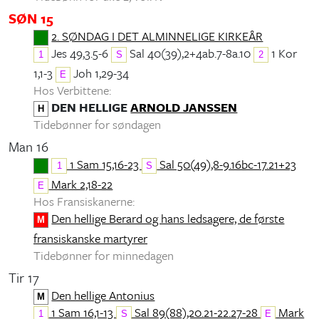
SØN 15
2. SØNDAG I DET ALMINNELIGE KIRKEÅR
Jes 49,3.5-6
Sal 40(39),2+4ab.7-8a.10
1 Kor
1
S
2
1,1-3
Joh 1,29-34
E
Hos Verbittene:
DEN HELLIGE
ARNOLD JANSSEN
H
Tidebønner for søndagen
Man 16
1 Sam 15,16-23
Sal 50(49),8-9.16bc-17.21+23
1
S
Mark 2,18-22
E
Hos Fransiskanerne:
Den hellige Berard og hans ledsagere, de første
M
fransiskanske martyrer
Tidebønner for minnedagen
Tir 17
Den hellige Antonius
M
1 Sam 16,1-13
Sal 89(88),20.21-22.27-28
Mark
1
S
E