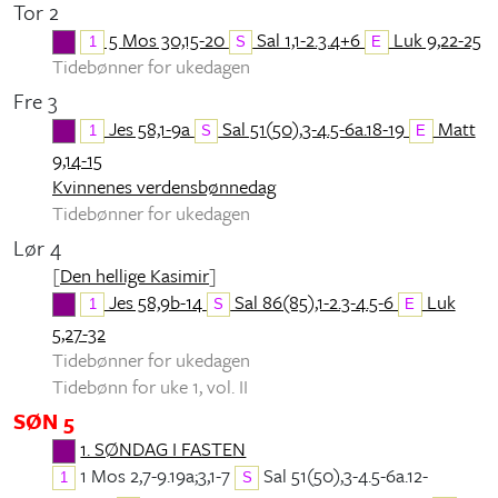
Tor 2
5 Mos 30,15-20
Sal 1,1-2.3.4+6
Luk 9,22-25
1
S
E
Tidebønner for ukedagen
Fre 3
Jes 58,1-9a
Sal 51(50),3-4.5-6a.18-19
Matt
1
S
E
9,14-15
Kvinnenes verdensbønnedag
Tidebønner for ukedagen
Lør 4
[
Den hellige Kasimir
]
Jes 58,9b-14
Sal 86(85),1-2.3-4.5-6
Luk
1
S
E
5,27-32
Tidebønner for ukedagen
Tidebønn for uke 1, vol. II
SØN 5
1. SØNDAG I FASTEN
1 Mos 2,7-9.19a;3,1-7
Sal 51(50),3-4.5-6a.12-
1
S