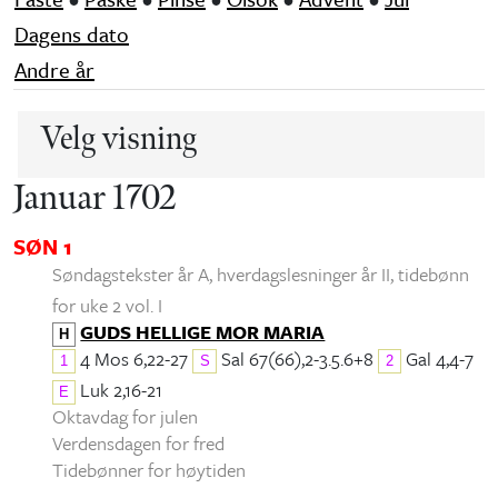
Dagens dato
Andre år
Velg visning
Januar 1702
SØN 1
Søndagstekster år A, hverdagslesninger år II
, tidebønn
for uke 2 vol. I
GUDS HELLIGE MOR MARIA
H
4 Mos 6,22-27
Sal 67(66),2-3.5.6+8
Gal 4,4-7
1
S
2
Luk 2,16-21
E
Oktavdag for julen
Verdensdagen for fred
Tidebønner for høytiden