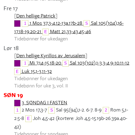
Fre 17
[
Den hellige Patrick
]
1 Mos 37,3-4.12-13a.17b-28
Sal 105(104),16-
1
S
17.18-19.20-21
Matt 21,33-43.45-46
E
Tidebønner for ukedagen
Lør 18
[
Den hellige Kyrillos av Jerusalem
]
Mi 7,14-15.18-20
Sal 103(102),1-3.3-4.9-10.11-12
1
S
Luk 15,1-3.11-32
E
Tidebønner for ukedagen
Tidebønn for uke 3, vol. II
SØN 19
3. SØNDAG I FASTEN
2 Mos 17,3-7
Sal 95(94),1-2. 6-7. 8-9
Rom 5,1-
1
S
2
2.5-8
Joh 4,5-42 (
kortere:
Joh 4,5-15.19b-26.39a.40-
E
42)
Tidebønner for søndagen